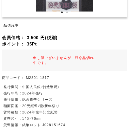
品切れ中
会員価格：
3,500
円(税別)
ポイント：
35
Pt
申し訳ございませんが、只今品切れ
中です。
商品コード：
M2801-1817
発行機関 : 中国人民銀行(造幣局)
発行年号 : 2024年発行
発行情報 : 記念貨幣シリーズ
額面図案 : 20元紙幣/龍/新年祭り
貨幣種類 : 2024年龍年記念紙幣
貨幣尺寸 : 145×70mm
貨幣情報 : 紙幣ロット J028151674