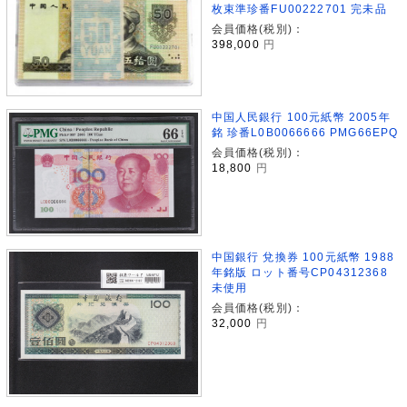
枚束準珍番FU00222701 完未品
会員価格(税別)：
398,000
円
中国人民銀行 100元紙幣 2005年
銘 珍番L0B0066666 PMG66EPQ
会員価格(税別)：
18,800
円
中国銀行 兌換券 100元紙幣 1988
年銘版 ロット番号CP04312368
未使用
会員価格(税別)：
32,000
円