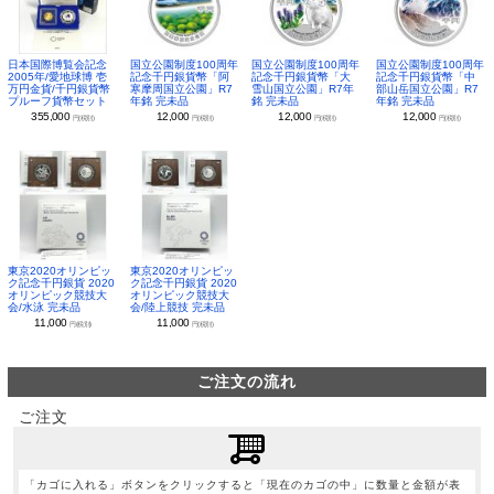
日本国際博覧会記念
国立公園制度100周年
国立公園制度100周年
国立公園制度100周年
2005年/愛地球博 壱
記念千円銀貨幣「阿
記念千円銀貨幣「大
記念千円銀貨幣「中
万円金貨/千円銀貨幣
寒摩周国立公園」R7
雪山国立公園」R7年
部山岳国立公園」R7
プルーフ貨幣セット
年銘 完未品
銘 完未品
年銘 完未品
355,000
12,000
12,000
12,000
円(税別)
円(税別)
円(税別)
円(税別)
東京2020オリンピッ
東京2020オリンピッ
ク記念千円銀貨 2020
ク記念千円銀貨 2020
オリンピック競技大
オリンピック競技大
会/水泳 完未品
会/陸上競技 完未品
11,000
11,000
円(税別)
円(税別)
ご注文の流れ
ご注文
「カゴに入れる」ボタンをクリックすると「現在のカゴの中」に数量と金額が表