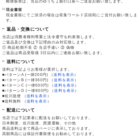
郵便振替は、当店のゆうちょ銀行口座へご送金お願い致します。
現金書留
現金書留にてご決済の場合は収集ワールド店頭宛にご送付お願い致しま
す。
返品・交換について
当店は消費者権利尊重と法令遵守を約束致します。
ご返品及び交換は下記理由のみ対応致します。
① 商品初期不良 ② 当店手違い ③ 偽物
ご返品は商品受取後 3日以内にご連絡お願い致します。
送料について
送料は下記よりお客様が選択します。
■パターンA (一律200円)
（
送料を表示
）
■パターンB (一律360円)
（
送料を表示
）
■パターンC (一律600円)
（
送料を表示
）
■パターンD (一律900円)
（
送料を表示
）
■佐川急便
（
送料を表示
）
■送料無料
（
送料を表示
）
配送について
当店では下記業者に配送をお願いしております。
日本郵便、佐川急便、西濃運輸、その他
商品送料は全て商品ページに表示しております。
高額商品には保証付書留便をお勧めしております。