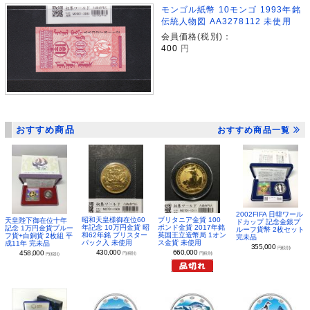
モンゴル紙幣 10モンゴ 1993年銘
伝統人物図 AA3278112 未使用
会員価格(税別)：
400
円
おすすめ商品
おすすめ商品一覧
2002FIFA 日韓ワール
昭和天皇様御在位60
ブリタニア金貨 100
天皇陛下御在位十年
ドカップ 記念金銀プ
年記念 10万円金貨 昭
ポンド金貨 2017年銘
記念 1万円金貨プルー
ルーフ貨幣 2枚セット
和62年銘 ブリスター
英国王立造幣局 1オン
フ貨+白銅貨 2枚組 平
完未品
パック入 未使用
ス金貨 未使用
成11年 完未品
355,000
円(税別)
430,000
660,000
458,000
円(税別)
円(税別)
円(税別)