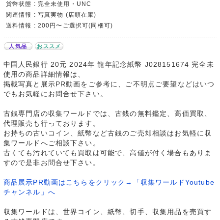
貨幣状態 : 完全未使用・UNC
関連情報 : 写真実物 (店頭在庫)
送料情報 : 200円〜ご選択可(同梱可)
人気品
おススメ
中国人民銀行 20元 2024年 龍年記念紙幣 J028151674 完全未
使用の商品詳細情報は、
掲載写真と展示PR動画をご参考に、ご不明点ご要望などはいつ
でもお気軽にお問合せ下さい。
古銭専門店の収集ワールドでは、古銭の無料鑑定、高価買取、
代理販売も行っております。
お持ちの古いコイン、紙幣など古銭のご売却相談はお気軽に収
集ワールドへご相談下さい。
古くても汚れていても買取は可能で、高値が付く場合もありま
すので是非お問合せ下さい。
商品展示PR動画はこちらをクリック→「収集ワールドYoutube
チャンネル」へ
収集ワールドは、世界コイン、紙幣、切手、収集用品を売買す