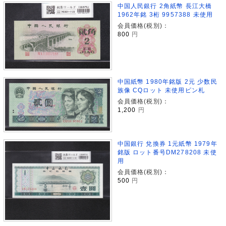
中国人民銀行 2角紙幣 長江大橋
1962年銘 3桁 9957388 未使用
会員価格(税別)：
800
円
中国紙幣 1980年銘版 2元 少数民
族像 CQロット 未使用ピン札
会員価格(税別)：
1,200
円
中国銀行 兌換券 1元紙幣 1979年
銘版 ロット番号DM278208 未使
用
会員価格(税別)：
500
円