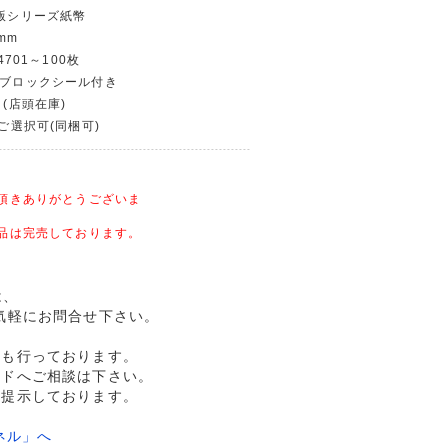
4版シリーズ紙幣
mm
4701～100枚
〜ブロックシール付き
 (店頭在庫)
〜ご選択可(同梱可)
頂きありがとうございま
品は完売しております。
は、
気軽にお問合せ下さい。
売も行っております。
ルドへご相談は下さい。
格提示しております。
ネル」へ