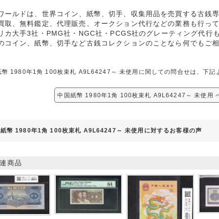
ワールドは、世界コイン、紙幣、切手、収集用品を売買する古銭
買取、無料鑑定、代理販売、オークション代行などの業務も行っ
リカ大手3社・PMG社・NGC社・PCGS社のグレーティング代行
のコイン、紙幣、切手など古銭コレクションのことなら何でもご
幣 1980年1角 100枚束札 A9L64247～ 未使用に関しての問合せは、
中国紙幣 1980年1角 100枚束札 A9L64247～ 未使
紙幣 1980年1角 100枚束札 A9L64247～ 未使用に対するお客様の声
連商品