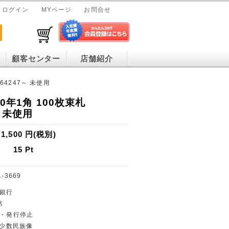
ログイン
MYページ
お問合せ
顧客センター
店舗紹介
L64247～ 未使用
0年1角 100枚束札
～ 未使用
1,500
円(税別)
15
Pt
1-3669
民銀行
銘
貨・発行停止
/少数民族像