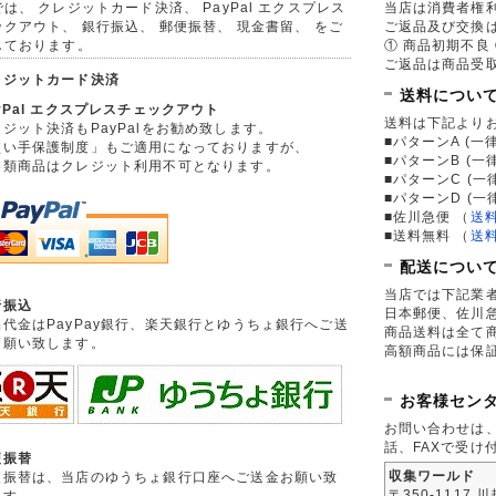
は、 クレジットカード決済、 PayPal エクスプレス
当店は消費者権
ックアウト、 銀行振込、 郵便振替、 現金書留、 をご
ご返品及び交換
しております。
① 商品初期不良 
ご返品は商品受取
レジットカード決済
送料につい
yPal エクスプレスチェックアウト
送料は下記より
ジット決済もPayPalをお勧め致します。
■パターンA (一律
買い手保護制度」もご適用になっておりますが、
■パターンB (一
券類商品はクレジット利用不可となります。
■パターンC (一
■パターンD (一
■佐川急便
（
送
■送料無料
（
送
配送につい
当店では下記業
行振込
日本郵便、佐川
品代金はPayPay銀行、楽天銀行とゆうちょ銀行へご送
商品送料は全て
お願い致します。
高額商品には保
お客様セン
お問い合わせは
話、FAXで受け
便振替
収集ワールド
便振替は、当店のゆうちょ銀行口座へご送金お願い致
〒350-1117 
ます。