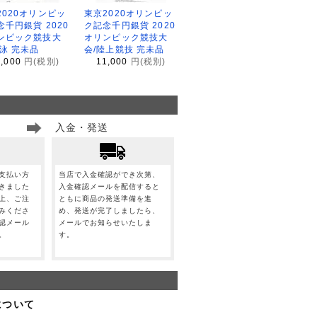
2020オリンピッ
東京2020オリンピッ
念千円銀貨 2020
ク記念千円銀貨 2020
ンピック競技大
オリンピック競技大
水泳 完未品
会/陸上競技 完未品
1,000
円(税別)
11,000
円(税別)
入金・発送
支払い方
当店で入金確認ができ次第、
きました
入金確認メールを配信すると
上、ご注
ともに商品の発送準備を進
みくださ
め、発送が完了しましたら、
認メール
メールでお知らせいたしま
。
す。
について