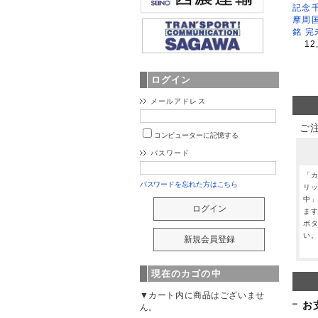
記念
摩周
銘 完
12
ログイン
メールアドレス
ご
コンピューターに記憶する
パスワード
「
パスワードを忘れた方はこちら
リ
中
ま
ボ
い
現在のカゴの中
▼カート内に商品はございませ
お
ん。