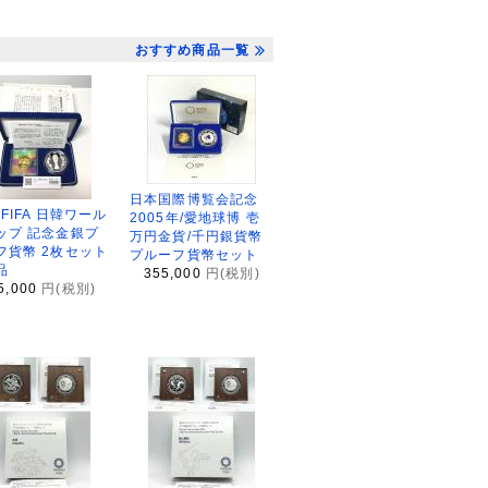
おすすめ商品一覧
日本国際博覧会記念
2FIFA 日韓ワール
2005年/愛地球博 壱
ップ 記念金銀プ
万円金貨/千円銀貨幣
フ貨幣 2枚セット
プルーフ貨幣セット
品
355,000
円(税別)
5,000
円(税別)