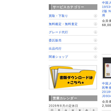
中国人
195
サービスカテゴリー
2版 N
用
買取・下取り
会員価
無料鑑定・無料査定
68,0
グレード代行
委託販売
出品代行
関連ショップ
中国人
民幣
201
J09
営業カレンダー
会員価
2,50
2026年8月の定休日
日
月
火
水
木
金
土