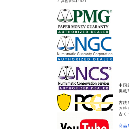
其他収集(243)
中国
掲載
古銭
お持
古く
商品