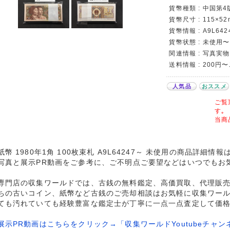
貨幣種類 : 中国第
貨幣尺寸 : 115×52
貨幣情報 : A9L642
貨幣状態 : 未使用
関連情報 : 写真実物
送料情報 : 200円
人気品
おススメ
ご覧
す｡
当商
紙幣 1980年1角 100枚束札 A9L64247～ 未使用の商品詳細情報
写真と展示PR動画をご参考に、ご不明点ご要望などはいつでもお
専門店の収集ワールドでは、古銭の無料鑑定、高価買取、代理販
ちの古いコイン、紙幣など古銭のご売却相談はお気軽に収集ワー
ても汚れていても経験豊富な鑑定士が丁寧に一点一点査定して価
展示PR動画はこちらをクリック→「収集ワールドYoutubeチャン