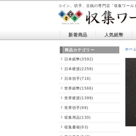
コイン、切手、古銭の専門店「収集ワール
新着商品
人気紙幣
ホー
商品カテゴリー
日本紙幣(3592)
日本硬貨(2259)
日本切手(716)
世界紙幣(1566)
世界硬貨(1399)
世界切手(98)
収集用品(130)
収集書籍(63)