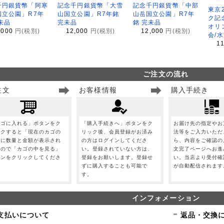
千円銀貨幣「阿寒
記念千円銀貨幣「大雪
記念千円銀貨幣「中部
東京
国立公園」R7年
山国立公園」R7年銘
山岳国立公園」R7年
ク記
未品
完未品
銘 完未品
オリ
,000
円(税別)
12,000
円(税別)
12,000
円(税別)
会/
1
ご注文の流れ
注文
お客様情報
購入手続き
カゴに入れる」ボタンをク
「購入手続きへ」ボタンをク
お届け先の指定やお
ックすると「現在のカゴの
リック後、会員登録がお済み
法等をご入力いただ
」に数量と金額が表示され
の方はログインしてくださ
ら、内容をご確認の
すので「カゴの中を見る」
い。登録されていない方は、
文完了ページへお進
タンをクリックしてくださ
登録をお願いします。登録せ
い。当店より受付確
。
ずに購入することも可能で
が自動配信されます
す。
インフォメーション
支払いについて
返品・交換