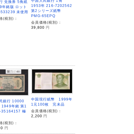
中国人民銀行 1角
行 兌換券 5角紙
1953年 216-7202562
79年銘版 ロット
第2シリーズ紙幣
533239 未使用
PMG-65EPQ
格(税別)：
会員価格(税別)：
39,800
円
中国現行紙幣 1999年
銀行 10000
1元100枚 完未品
 1949年銘 第1
会員価格(税別)：
-35164157 極
2,200
円
格(税別)：
00
円