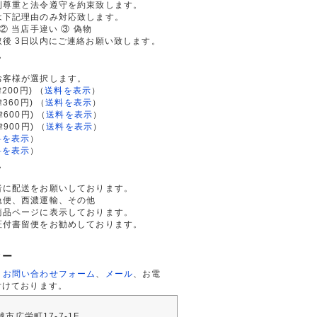
利尊重と法令遵守を約束致します。
は下記理由のみ対応致します。
② 当店手違い ③ 偽物
後 3日以内にご連絡お願い致します。
て
お客様が選択します。
200円)
（
送料を表示
）
律360円)
（
送料を表示
）
律600円)
（
送料を表示
）
律900円)
（
送料を表示
）
料を表示
）
料を表示
）
て
者に配送をお願いしております。
急便、西濃運輸、その他
商品ページに表示しております。
証付書留便をお勧めしております。
ター
、
お問い合わせフォーム
、
メール
、お電
付けております。
川越市広栄町17-7-1F