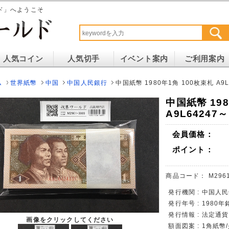
ド」へようこそ
人気コイン
人気切手
イベント案内
ご利用案内
ム
世界紙幣
中国
中国人民銀行
中国紙幣 1980年1角 100枚束札 A9
中国紙幣 198
A9L64247
会員価格：
ポイント：
商品コード：
M296
発行機関 : 中国人
発行年号 : 1980年
発行情報 : 法定通
画像をクリックしてください
額面図案 : 1角紙幣