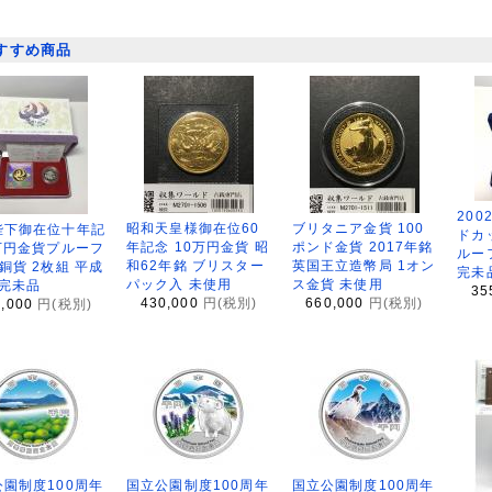
すすめ商品
200
昭和天皇様御在位60
ブリタニア金貨 100
陛下御在位十年記
ドカ
年記念 10万円金貨 昭
ポンド金貨 2017年銘
万円金貨プルーフ
ルー
和62年銘 ブリスター
英国王立造幣局 1オン
銅貨 2枚組 平成
完未
パック入 未使用
ス金貨 未使用
 完未品
35
430,000
円(税別)
660,000
円(税別)
8,000
円(税別)
園制度100周年
国立公園制度100周年
国立公園制度100周年