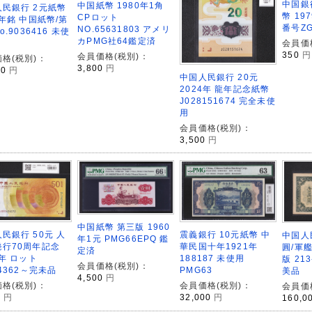
中国銀
中国紙幣 1980年1角
民銀行 2元紙幣
幣 19
CPロット
3年銘 中国紙幣/第
番号ZG
NO.65631803 アメリ
o.9036416 未使
カPMG社64鑑定済
会員価
350
円
会員価格(税別)：
格(税別)：
3,800
円
00
円
中国人民銀行 20元
2024年 龍年記念紙幣
J028151674 完全未使
用
会員価格(税別)：
3,500
円
中国紙幣 第三版 1960
民銀行 50元 人
震義銀行 10元紙幣 中
中国人民
年1元 PMG66EPQ 鑑
発行70周年記念
華民国十年1921年
圓/軍艦
定済
8年 ロット
188187 未使用
版 213
会員価格(税別)：
34362～完未品
PMG63
美品
4,500
円
格(税別)：
会員価格(税別)：
会員価
0
円
32,000
円
160,0