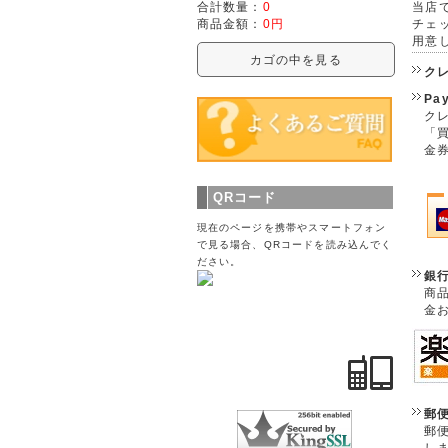
当店で
合計数量：
0
チェ
商品金額：
0円
用意
カゴの中を見る
ク
Pa
クレ
「
金
QRコード
現在のページを携帯やスマートフォン
で見る場合、QRコードを読み込んでく
ださい。
銀
商
金
郵
郵
し