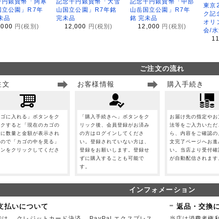
千円銀貨幣「阿寒
記念千円銀貨幣「大雪
記念千円銀貨幣「中部
東京
国立公園」R7年
山国立公園」R7年銘
山岳国立公園」R7年
ク記
未品
完未品
銘 完未品
オリ
,000
円(税別)
12,000
円(税別)
12,000
円(税別)
会/
1
ご注文の流れ
注文
お客様情報
購入手続き
カゴに入れる」ボタンをク
「購入手続きへ」ボタンをク
お届け先の指定やお
ックすると「現在のカゴの
リック後、会員登録がお済み
法等をご入力いただ
」に数量と金額が表示され
の方はログインしてくださ
ら、内容をご確認の
すので「カゴの中を見る」
い。登録されていない方は、
文完了ページへお進
タンをクリックしてくださ
登録をお願いします。登録せ
い。当店より受付確
。
ずに購入することも可能で
が自動配信されます
す。
インフォメーション
支払いについて
返品・交換
は、 クレジットカード決済、 PayPal エクスプレス
当店は消費者権