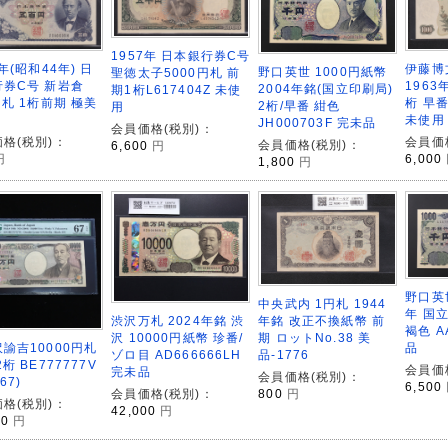
1957年 日本銀行券C号
9年(昭和44年) 日
伊藤博
野口英世 1000円紙幣
聖徳太子5000円札 前
行券C号 新岩倉
1963
2004年銘(国立印刷局)
期1桁L617404Z 未使
円札 1桁前期 極美
桁 早番
2桁/早番 紺色
用
未使用
JH000703F 完未品
会員価格(税別)：
格(税別)：
会員価
会員価格(税別)：
6,600
円
円
6,000
1,800
円
野口英世
中央武内 1円札 1944
年 国立
渋沢万札 2024年銘 渋
年銘 改正不換紙幣 前
褐色 A
沢 10000円紙幣 珍番/
期 ロットNo.38 美
諭吉10000円札
品
ゾロ目 AD666666LH
品-1776
桁 BE777777V
会員価
完未品
会員価格(税別)：
67)
6,500
会員価格(税別)：
800
円
格(税別)：
42,000
円
00
円