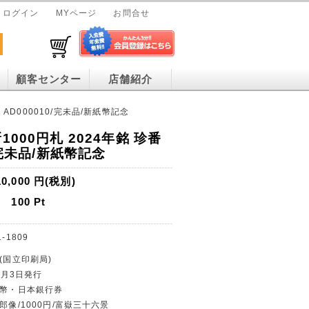
ログイン
MYページ
お問合せ
顧客センター
店舗紹介
 AD000010/完未品/新紙幣記念
1000円札 2024年銘 珍番
/完未品/新紙幣記念
10,000
円(税別)
100
Pt
1-1809
(国立印刷局)
年7月3日発行
紙幣・日本銀行券
郎像/1000円/富嶽三十六景