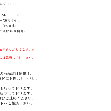
グ 11-88
mm
/AD000010
使用/束札ばらし
 (店頭在庫)
〜ご選択可(同梱可)
頂きありがとうございま
品は完売しております。
幣記念の商品詳細情報は、
気軽にお問合せ下さい。
売も行っております。
格提示しております。
ぜひご連絡ください。
ルドへご相談下さい。