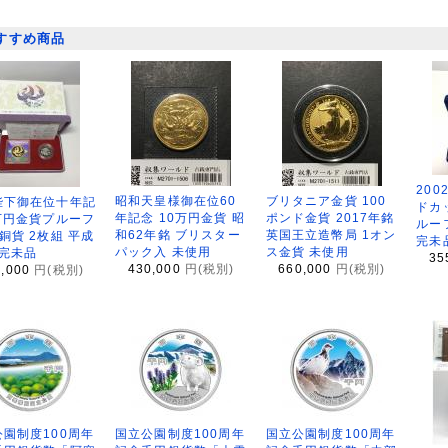
すすめ商品
200
昭和天皇様御在位60
ブリタニア金貨 100
陛下御在位十年記
ドカ
年記念 10万円金貨 昭
ポンド金貨 2017年銘
万円金貨プルーフ
ルー
和62年銘 ブリスター
英国王立造幣局 1オン
銅貨 2枚組 平成
完未
パック入 未使用
ス金貨 未使用
 完未品
35
430,000
円(税別)
660,000
円(税別)
8,000
円(税別)
園制度100周年
国立公園制度100周年
国立公園制度100周年