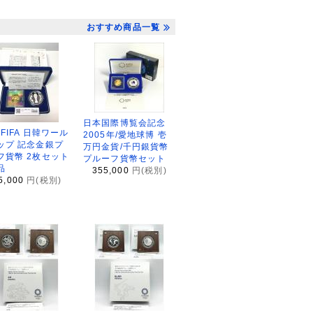
おすすめ商品一覧
日本国際博覧会記念
2FIFA 日韓ワール
2005年/愛地球博 壱
ップ 記念金銀プ
万円金貨/千円銀貨幣
フ貨幣 2枚セット
プルーフ貨幣セット
品
355,000
円(税別)
5,000
円(税別)