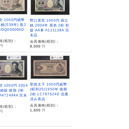
文 1000円紙幣
野口英世 1000円 国立
年銘(S38年) 黒2
銘 2004年 黒色 2桁 初
/GQ000006D
版 AA券 A121138A 完
未品
格(税別)：
会員価格(税別)：
円
8,000
円
聖徳太子 1000円紙幣
 1000円 2004
(昭和25)1950年 後期
銘版 後期 2桁
2桁 LC787624D 流通
A472494A 完未
済み美品
会員価格(税別)：
格(税別)：
1,600
円
円