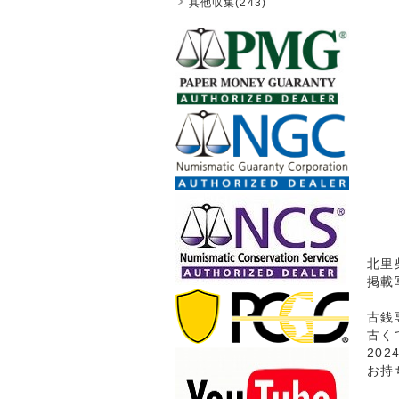
其他収集(243)
北里
掲載
古銭
古く
20
お持