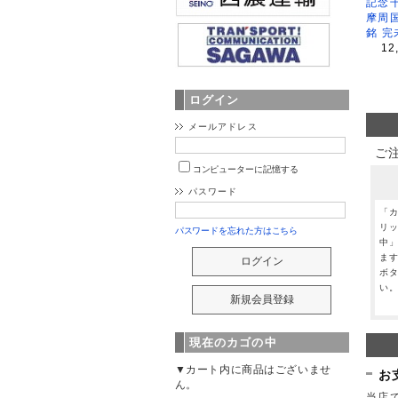
記念
摩周
銘 完
12
ログイン
メールアドレス
ご
コンピューターに記憶する
パスワード
「
リ
パスワードを忘れた方はこちら
中
ま
ボ
い
現在のカゴの中
▼カート内に商品はございませ
お
ん。
当店で