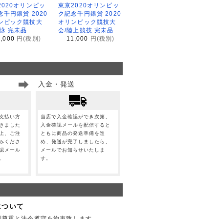
2020オリンピッ
東京2020オリンピッ
念千円銀貨 2020
ク記念千円銀貨 2020
ンピック競技大
オリンピック競技大
水泳 完未品
会/陸上競技 完未品
1,000
円(税別)
11,000
円(税別)
入金・発送
支払い方
当店で入金確認ができ次第、
きました
入金確認メールを配信すると
上、ご注
ともに商品の発送準備を進
みくださ
め、発送が完了しましたら、
認メール
メールでお知らせいたしま
。
す。
について
利尊重と法令遵守を約束致します。