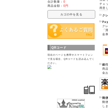
合計数量：
0
チェ
商品金額：
0円
用意
カゴの中を見る
ク
Pa
クレ
「
金
QRコード
現在のページを携帯やスマートフォン
で見る場合、QRコードを読み込んでく
ださい。
銀
商
金
郵
郵
し