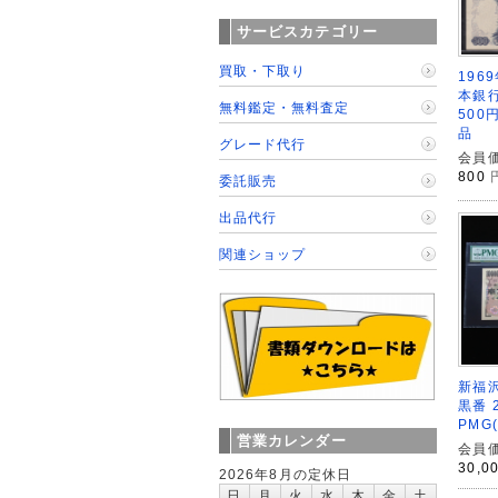
サービスカテゴリー
買取・下取り
196
本銀
無料鑑定・無料査定
500
品
グレード代行
会員価
800
委託販売
出品代行
関連ショップ
新福沢
黒番 2
PMG(
営業カレンダー
会員価
30,0
2026年8月の定休日
日
月
火
水
木
金
土