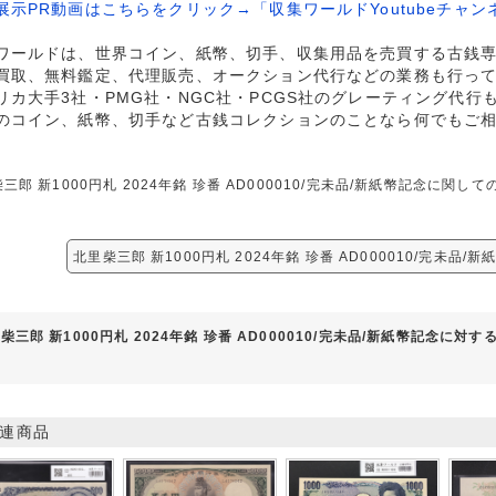
展示PR動画はこちらをクリック→「収集ワールドYoutubeチャン
ワールドは、世界コイン、紙幣、切手、収集用品を売買する古銭
買取、無料鑑定、代理販売、オークション代行などの業務も行っ
リカ大手3社・PMG社・NGC社・PCGS社のグレーティング代行
のコイン、紙幣、切手など古銭コレクションのことなら何でもご
三郎 新1000円札 2024年銘 珍番 AD000010/完未品/新紙幣記念に
北里柴三郎 新1000円札 2024年銘 珍番 AD000010/完未品
柴三郎 新1000円札 2024年銘 珍番 AD000010/完未品/新紙幣記念に対
連商品