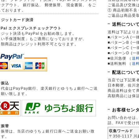
ックアウト、 銀行振込、 郵便振替、 現金書留、 をご
ご返品及び交換
しております。
① 商品初期不良 
ご返品は商品受取
レジットカード決済
送料につい
yPal エクスプレスチェックアウト
送料は下記より
ジット決済もPayPalをお勧め致します。
■パターンA (一律
買い手保護制度」もご適用になっておりますが、
■パターンB (一
券類商品はクレジット利用不可となります。
■パターンC (一
■パターンD (一
■佐川急便
（
送
■送料無料
（
送
配送につい
当店では下記業
行振込
日本郵便、佐川
品代金はPayPay銀行、楽天銀行とゆうちょ銀行へご送
商品送料は全て
お願い致します。
高額商品には保
お客様セン
お問い合わせは
話、FAXで受け
便振替
収集ワールド
便振替は、当店のゆうちょ銀行口座へご送金お願い致
〒350-1117 
ます。