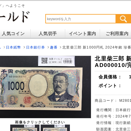
ド」へようこそ
人気コイン
人気切手
イベント案内
ご利用案内
ム
日本紙幣
日本銀行券
趣番
北里柴三郎 新1000円札 2024年銘 珍番
北里柴三郎 新
AD000010
会員価格：
ポイント：
商品コード：
M280
発行機関 : 日本銀行
発行年号 : 2024
画像をクリックしてください
発行情報 : 現行新
額面図案 : 北里柴三