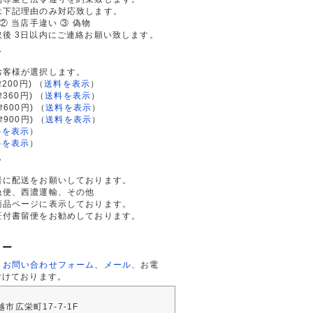
は下記理由のみ対応致します。
② 当店手違い ③ 偽物
後 3日以内にご連絡お願い致します。
て
お客様が選択します。
200円)
（
送料を表示
）
律360円)
（
送料を表示
）
律600円)
（
送料を表示
）
律900円)
（
送料を表示
）
料を表示
）
料を表示
）
て
者に配送をお願いしております。
急便、西濃運輸、その他
商品ページに表示しております。
証付書留便をお勧めしております。
ター
、
お問い合わせフォーム
、
メール
、お電
付けております。
川越市広栄町17-7-1F