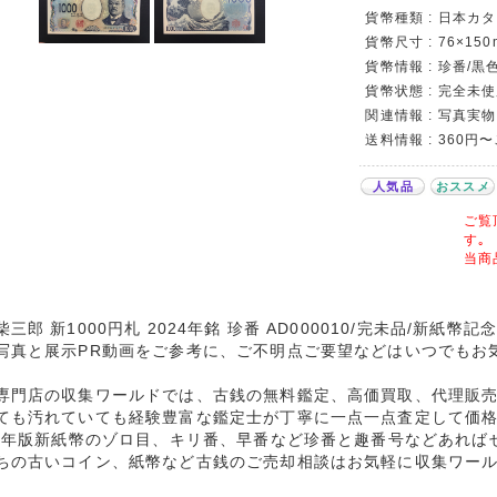
貨幣種類 : 日本カタロ
貨幣尺寸 : 76×150
貨幣情報 : 珍番/黒色
貨幣状態 : 完全未
関連情報 : 写真実物
送料情報 : 360円
人気品
おススメ
ご覧
す｡
当商
柴三郎 新1000円札 2024年銘 珍番 AD000010/完未品/新紙
写真と展示PR動画をご参考に、ご不明点ご要望などはいつでもお
専門店の収集ワールドでは、古銭の無料鑑定、高価買取、代理販
ても汚れていても経験豊富な鑑定士が丁寧に一点一点査定して価
24年版新紙幣のゾロ目、キリ番、早番など珍番と趣番号などあれば
ちの古いコイン、紙幣など古銭のご売却相談はお気軽に収集ワー