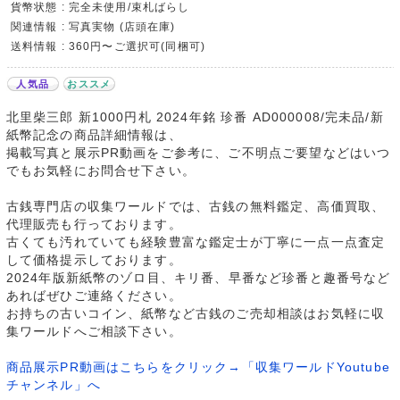
貨幣状態 : 完全未使用/束札ばらし
関連情報 : 写真実物 (店頭在庫)
送料情報 : 360円〜ご選択可(同梱可)
人気品
おススメ
北里柴三郎 新1000円札 2024年銘 珍番 AD000008/完未品/新
紙幣記念の商品詳細情報は、
掲載写真と展示PR動画をご参考に、ご不明点ご要望などはいつ
でもお気軽にお問合せ下さい。
古銭専門店の収集ワールドでは、古銭の無料鑑定、高価買取、
代理販売も行っております。
古くても汚れていても経験豊富な鑑定士が丁寧に一点一点査定
して価格提示しております。
2024年版新紙幣のゾロ目、キリ番、早番など珍番と趣番号など
あればぜひご連絡ください。
お持ちの古いコイン、紙幣など古銭のご売却相談はお気軽に収
集ワールドへご相談下さい。
商品展示PR動画はこちらをクリック→「収集ワールドYoutube
チャンネル」へ