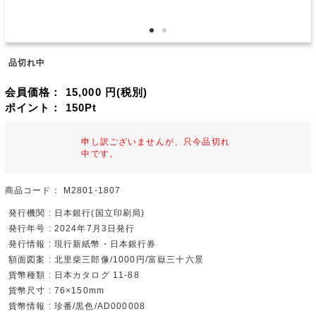
品切れ中
会員価格：
15,000
円(税別)
ポイント：
150
Pt
申し訳ございませんが、只今品切れ
中です。
商品コード：
M2801-1807
発行機関 : 日本銀行(国立印刷局)
発行年号 : 2024年7月3日発行
発行情報 : 現行新紙幣・日本銀行券
額面図案 : 北里柴三郎像/1000円/富嶽三十六景
貨幣種類 : 日本カタログ 11-88
貨幣尺寸 : 76×150mm
貨幣情報 : 珍番/黒色/AD000008