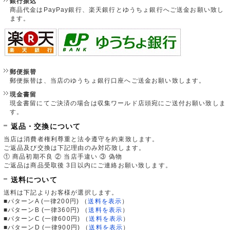
銀行振込
商品代金はPayPay銀行、楽天銀行とゆうちょ銀行へご送金お願い致し
ます。
郵便振替
郵便振替は、当店のゆうちょ銀行口座へご送金お願い致します。
現金書留
現金書留にてご決済の場合は収集ワールド店頭宛にご送付お願い致しま
す。
返品・交換について
当店は消費者権利尊重と法令遵守を約束致します。
ご返品及び交換は下記理由のみ対応致します。
① 商品初期不良 ② 当店手違い ③ 偽物
ご返品は商品受取後 3日以内にご連絡お願い致します。
送料について
送料は下記よりお客様が選択します。
■パターンA (一律200円)
（
送料を表示
）
■パターンB (一律360円)
（
送料を表示
）
■パターンC (一律600円)
（
送料を表示
）
■パターンD (一律900円)
（
送料を表示
）