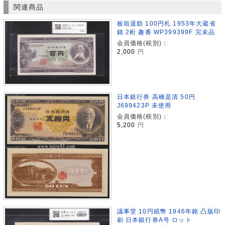
関連商品
板垣退助 100円札 1953年大蔵省
銘 2桁 趣番 WP399399F 完未品
会員価格(税別)：
2,000
円
日本銀行券 高橋是清 50円
J699423P 未使用
会員価格(税別)：
5,200
円
議事堂 10円紙幣 1946年銘 凸版印
刷 日本銀行券A号 ロット