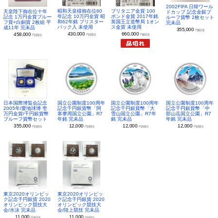
2002FIFA 日韓ワール
昭和天皇様御在位60
ブリタニア金貨 100
天皇陛下御在位十年
ドカップ 記念金銀プ
年記念 10万円金貨 昭
ポンド金貨 2017年銘
記念 1万円金貨プルー
ルーフ貨幣 2枚セット
和62年銘 ブリスター
英国王立造幣局 1オン
フ貨+白銅貨 2枚組 平
完未品
パック入 未使用
ス金貨 未使用
成11年 完未品
355,000
円(税別)
430,000
660,000
458,000
円(税別)
円(税別)
円(税別)
日本国際博覧会記念
国立公園制度100周年
国立公園制度100周年
国立公園制度100周年
2005年/愛地球博 壱
記念千円銀貨幣「阿
記念千円銀貨幣「大
記念千円銀貨幣「中
万円金貨/千円銀貨幣
寒摩周国立公園」R7
雪山国立公園」R7年
部山岳国立公園」R7
プルーフ貨幣セット
年銘 完未品
銘 完未品
年銘 完未品
355,000
12,000
12,000
12,000
円(税別)
円(税別)
円(税別)
円(税別)
東京2020オリンピッ
東京2020オリンピッ
ク記念千円銀貨 2020
ク記念千円銀貨 2020
オリンピック競技大
オリンピック競技大
会/水泳 完未品
会/陸上競技 完未品
11,000
11,000
円(税別)
円(税別)