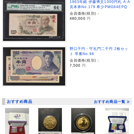
1963年銘 伊藤博文1000円札 A-A
見本券No.179 希少PMG64EPQ
会員価格(税別)：
480,000
円
野口千円・守礼門二千円 2枚セッ
ト 早番No.96
会員価格(税別)：
7,500
円
おすすめ商品
おすすめ商品一覧