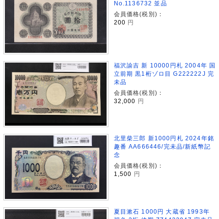
No.1136732 並品
会員価格(税別)：
200
円
福沢諭吉 新 10000円札 2004年 国
立前期 黒1桁ゾロ目 G222222J 完
未品
会員価格(税別)：
32,000
円
北里柴三郎 新1000円札 2024年銘
趣番 AA666446/完未品/新紙幣記
念
会員価格(税別)：
1,500
円
夏目漱石 1000円 大蔵省 1993年