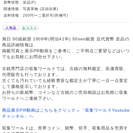
貨幣状態 : 並品(F)
関連情報 : 写真実物 (店頭在庫)
送料情報 : 200円〜ご選択可(同梱可)
人気品
おススメ
旭日 50銭銀貨 1908年(明治41年) 50sen銀貨 近代貨幣 並品の
商品詳細情報は、
掲載写真と展示PR動画をご参考に、ご不明点ご要望などはいつ
でもお気軽にお問合せ下さい。
古銭専門店の収集ワールドでは、古銭の無料鑑定、高価買取、
代理販売も行っております。
古くても汚れていても経験豊富な鑑定士が丁寧に一点一点査定
して価格提示しております。
お持ちの新紙幣、コインなど古銭のご売却相談はお気軽に収集
ワールドへご連絡下さい。
商品展示PR動画はこちらをクリック→「収集ワールドYoutube
チャンネル」へ
収集ワールドは、世界コイン、紙幣、切手、収集用品を売買す