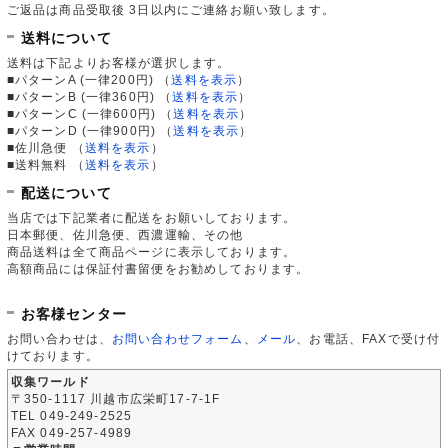
ご返品は商品受取後 3日以内にご連絡お願い致します。
送料について
送料は下記よりお客様が選択します。
■パターンA (一律200円)
（
送料を表示
）
■パターンB (一律360円)
（
送料を表示
）
■パターンC (一律600円)
（
送料を表示
）
■パターンD (一律900円)
（
送料を表示
）
■佐川急便
（
送料を表示
）
■送料無料
（
送料を表示
）
配送について
当店では下記業者に配送をお願いしております。
日本郵便、佐川急便、西濃運輸、その他
商品送料は全て商品ページに表示しております。
高額商品には保証付書留便をお勧めしております。
お客様センター
お問い合わせは、
お問い合わせフォーム
、
メール
、お電話、FAXで受け付
けております。
収集ワールド
〒350-1117 川越市広栄町17-7-1F
TEL 049-249-2525
FAX 049-257-4989