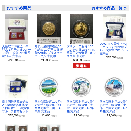
おすすめ商品
おすすめ商品一覧
2002FIFA 日韓ワール
昭和天皇様御在位60
ブリタニア金貨 100
天皇陛下御在位十年
ドカップ 記念金銀プ
年記念 10万円金貨 昭
ポンド金貨 2017年銘
記念 1万円金貨プルー
ルーフ貨幣 2枚セット
和62年銘 ブリスター
英国王立造幣局 1オン
フ貨+白銅貨 2枚組 平
完未品
パック入 未使用
ス金貨 未使用
成11年 完未品
355,000
円(税別)
430,000
660,000
458,000
円(税別)
円(税別)
円(税別)
日本国際博覧会記念
国立公園制度100周年
国立公園制度100周年
国立公園制度100周年
2005年/愛地球博 壱
記念千円銀貨幣「阿
記念千円銀貨幣「大
記念千円銀貨幣「中
万円金貨/千円銀貨幣
寒摩周国立公園」R7
雪山国立公園」R7年
部山岳国立公園」R7
プルーフ貨幣セット
年銘 完未品
銘 完未品
年銘 完未品
355,000
12,000
12,000
12,000
円(税別)
円(税別)
円(税別)
円(税別)