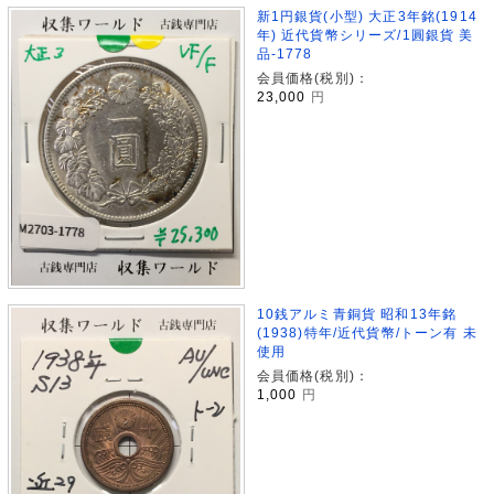
新1円銀貨(小型) 大正3年銘(1914
年) 近代貨幣シリーズ/1圓銀貨 美
品-1778
会員価格(税別)：
23,000
円
10銭アルミ青銅貨 昭和13年銘
(1938)特年/近代貨幣/トーン有 未
使用
会員価格(税別)：
1,000
円