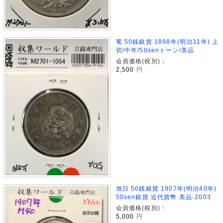
竜 50銭銀貨 1898年(明治31年) 上
切/中年/50senトーン/美品
会員価格(税別)：
2,500
円
旭日 50銭銀貨 1907年(明治40年)
50sen銀貨 近代貨幣 美品-2003
会員価格(税別)：
5,000
円