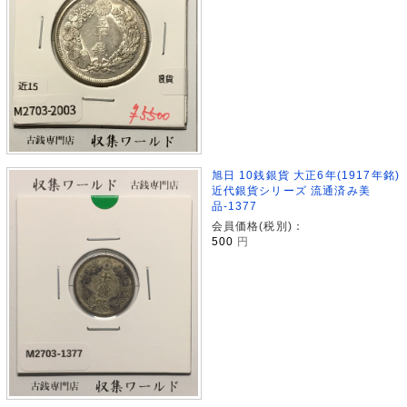
旭日 10銭銀貨 大正6年(1917年銘)
近代銀貨シリーズ 流通済み美
品-1377
会員価格(税別)：
500
円