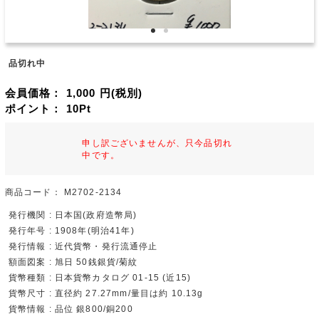
品切れ中
会員価格：
1,000
円(税別)
ポイント：
10
Pt
申し訳ございませんが、只今品切れ
中です。
商品コード：
M2702-2134
発行機関 : 日本国(政府造幣局)
発行年号 : 1908年(明治41年)
発行情報 : 近代貨幣・発行流通停止
額面図案 : 旭日 50銭銀貨/菊紋
貨幣種類 : 日本貨幣カタログ 01-15 (近15)
貨幣尺寸 : 直径約 27.27mm/量目は約 10.13g
貨幣情報 : 品位 銀800/銅200