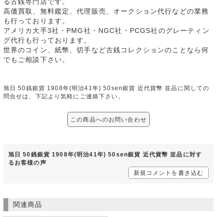
る古銭専門店です。
高価買取、無料鑑定、代理販売、オークション代行などの業務
も行っております。
アメリカ大手3社・PMG社・NGC社・PCGS社のグレーティン
グ代行も行っております。
世界のコイン、紙幣、切手など古銭コレクションのことなら何
でもご相談下さい。
旭日 50銭銀貨 1908年(明治41年) 50sen銀貨 近代貨幣 並品に関しての
問合せは、下記より気軽にご連絡下さい。
この商品へのお問い合わせ
旭日 50銭銀貨 1908年(明治41年) 50sen銀貨 近代貨幣 並品に対す
るお客様の声
新規コメントを書き込む
関連商品