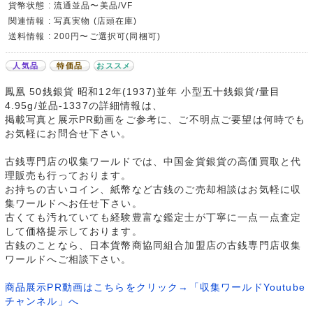
貨幣状態 : 流通並品〜美品/VF
関連情報 : 写真実物 (店頭在庫)
送料情報 : 200円〜ご選択可(同梱可)
人気品
特価品
おススメ
鳳凰 50銭銀貨 昭和12年(1937)並年 小型五十銭銀貨/量目
4.95g/並品-1337の詳細情報は、
掲載写真と展示PR動画をご参考に、ご不明点ご要望は何時でも
お気軽にお問合せ下さい。
古銭専門店の収集ワールドでは、中国金貨銀貨の高価買取と代
理販売も行っております。
お持ちの古いコイン、紙幣など古銭のご売却相談はお気軽に収
集ワールドへお任せ下さい。
古くても汚れていても経験豊富な鑑定士が丁寧に一点一点査定
して価格提示しております。
古銭のことなら、日本貨幣商協同組合加盟店の古銭専門店収集
ワールドへご相談下さい。
商品展示PR動画はこちらをクリック→「収集ワールドYoutube
チャンネル」へ