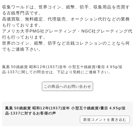
収集ワールドは、世界コイン、紙幣、切手、収集用品を売買す
る古銭専門店です。
高価買取、無料鑑定、代理販売、オークション代行などの業務
も行っております。
アメリカ大手PMG社グレーティング・NGC社グレーティング代
行も行っております。
世界のコイン、紙幣、切手など古銭コレクションのことなら何
でもご連絡下さい。
鳳凰 50銭銀貨 昭和12年(1937)並年 小型五十銭銀貨/量目 4.95g/並
品-1337に関しての問合せは、下記より気軽にご連絡下さい。
この商品へのお問い合わせ
鳳凰 50銭銀貨 昭和12年(1937)並年 小型五十銭銀貨/量目 4.95g/並
品-1337に対するお客様の声
新規コメントを書き込む