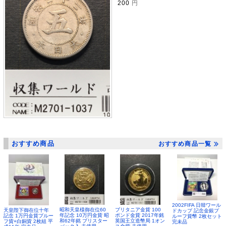
200
円
おすすめ商品
おすすめ商品一覧
2002FIFA 日韓ワール
昭和天皇様御在位60
ブリタニア金貨 100
天皇陛下御在位十年
ドカップ 記念金銀プ
年記念 10万円金貨 昭
ポンド金貨 2017年銘
記念 1万円金貨プルー
ルーフ貨幣 2枚セット
和62年銘 ブリスター
英国王立造幣局 1オン
フ貨+白銅貨 2枚組 平
完未品