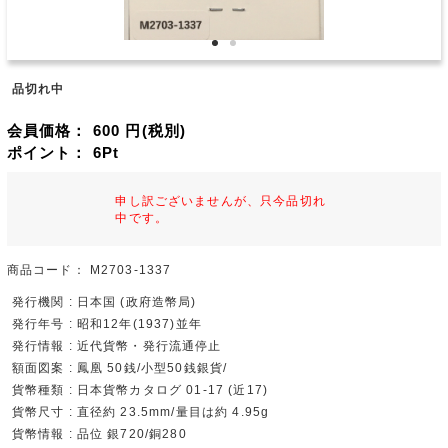
品切れ中
会員価格：
600
円(税別)
ポイント：
6
Pt
申し訳ございませんが、只今品切れ
中です。
商品コード：
M2703-1337
発行機関 : 日本国 (政府造幣局)
発行年号 : 昭和12年(1937)並年
発行情報 : 近代貨幣・発行流通停止
額面図案 : 鳳凰 50銭/小型50銭銀貨/
貨幣種類 : 日本貨幣カタログ 01-17 (近17)
貨幣尺寸 : 直径約 23.5mm/量目は約 4.95g
貨幣情報 : 品位 銀720/銅280