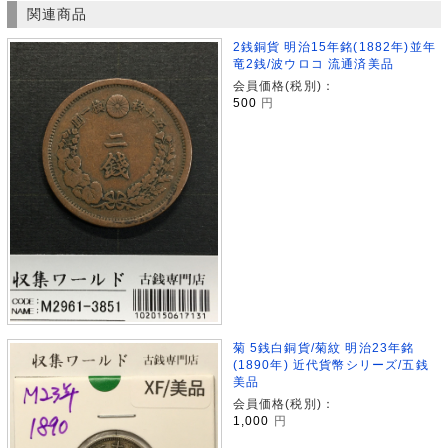
関連商品
2銭銅貨 明治15年銘(1882年)並年
竜2銭/波ウロコ 流通済美品
会員価格(税別)：
500
円
菊 5銭白銅貨/菊紋 明治23年銘
(1890年) 近代貨幣シリーズ/五銭
美品
会員価格(税別)：
1,000
円