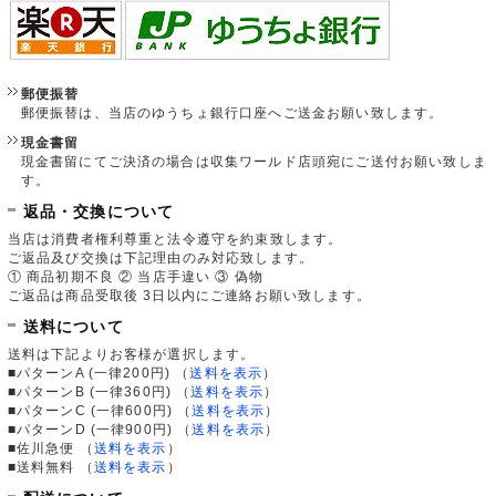
郵便振替
郵便振替は、当店のゆうちょ銀行口座へご送金お願い致します。
現金書留
現金書留にてご決済の場合は収集ワールド店頭宛にご送付お願い致しま
す。
返品・交換について
当店は消費者権利尊重と法令遵守を約束致します。
ご返品及び交換は下記理由のみ対応致します。
① 商品初期不良 ② 当店手違い ③ 偽物
ご返品は商品受取後 3日以内にご連絡お願い致します。
送料について
送料は下記よりお客様が選択します。
■パターンA (一律200円)
（
送料を表示
）
■パターンB (一律360円)
（
送料を表示
）
■パターンC (一律600円)
（
送料を表示
）
■パターンD (一律900円)
（
送料を表示
）
■佐川急便
（
送料を表示
）
■送料無料
（
送料を表示
）