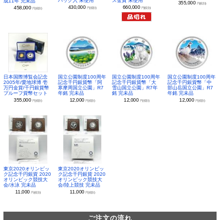
パック入 未使用
ス金貨 未使用
成11年 完未品
355,000
円(税別)
430,000
660,000
458,000
円(税別)
円(税別)
円(税別)
日本国際博覧会記念
国立公園制度100周年
国立公園制度100周年
国立公園制度100周年
2005年/愛地球博 壱
記念千円銀貨幣「阿
記念千円銀貨幣「大
記念千円銀貨幣「中
万円金貨/千円銀貨幣
寒摩周国立公園」R7
雪山国立公園」R7年
部山岳国立公園」R7
プルーフ貨幣セット
年銘 完未品
銘 完未品
年銘 完未品
355,000
12,000
12,000
12,000
円(税別)
円(税別)
円(税別)
円(税別)
東京2020オリンピッ
東京2020オリンピッ
ク記念千円銀貨 2020
ク記念千円銀貨 2020
オリンピック競技大
オリンピック競技大
会/水泳 完未品
会/陸上競技 完未品
11,000
11,000
円(税別)
円(税別)
ご注文の流れ