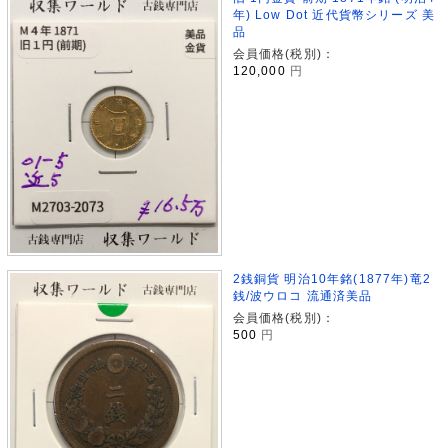
年) Low Dot 近代貨幣シリーズ 美
品
会員価格(税別)：
120,000
円
2銭銅貨 明治10年銘(1877年)竜2
銭/波ウロコ 流通済美品
会員価格(税別)：
500
円