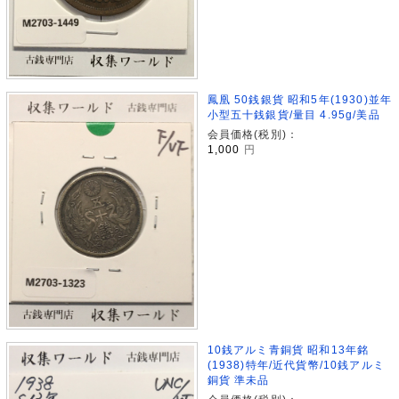
鳳凰 50銭銀貨 昭和5年(1930)並年
小型五十銭銀貨/量目 4.95g/美品
会員価格(税別)：
1,000
円
10銭アルミ青銅貨 昭和13年銘
(1938)特年/近代貨幣/10銭アルミ
銅貨 準未品