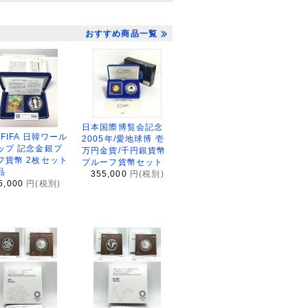
おすすめ商品一覧
日本国際博覧会記念
2FIFA 日韓ワール
2005年/愛地球博 壱
ップ 記念金銀プ
万円金貨/千円銀貨幣
フ貨幣 2枚セット
プルーフ貨幣セット
品
355,000
円(税別)
5,000
円(税別)