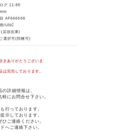
グ 11-86
 mm
 AF666666
用/UNC
 (店頭在庫)
〜ご選択可(同梱可)
頂きありがとうございま
品は完売しております。
完未品の詳細情報は、
気軽にお問合せ下さい。
売も行っております。
格提示しております。
ぜひご連絡ください。
ルドへご連絡下さい。