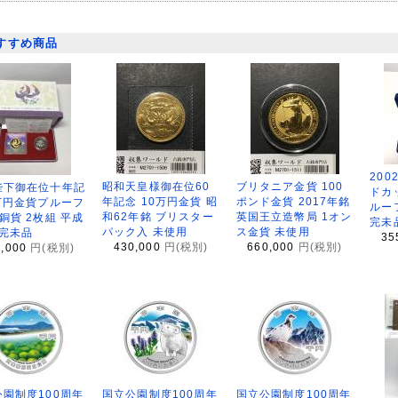
すすめ商品
200
昭和天皇様御在位60
ブリタニア金貨 100
陛下御在位十年記
ドカ
年記念 10万円金貨 昭
ポンド金貨 2017年銘
万円金貨プルーフ
ルー
和62年銘 ブリスター
英国王立造幣局 1オン
銅貨 2枚組 平成
完未
パック入 未使用
ス金貨 未使用
 完未品
35
430,000
円(税別)
660,000
円(税別)
8,000
円(税別)
園制度100周年
国立公園制度100周年
国立公園制度100周年