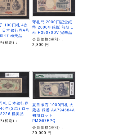
守礼門 2000円記念紙
 100円札 4次
幣 2000年銘版 前期 1
年 日本銀行券A号
桁 H390700V 完未品
86547 極美品
会員価格(税別)：
格(税別)：
2,800
円
5円札 日本銀行券
夏目漱石 1000円札 大
946年(S21) ロッ
蔵省 緑番 AA794684A
18226 極美品
初期ロット
PMG67EPQ
格(税別)：
会員価格(税別)：
20,000
円