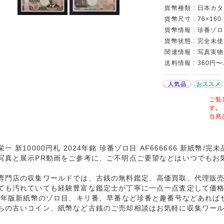
貨幣種類 : 日本カタロ
貨幣尺寸 : 76×160
貨幣情報 : 珍番ゾロ目
貨幣状態 : 完全未使
関連情報 : 写真実物
送料情報 : 360円
人気品
おススメ
ご覧
す｡
当商
栄一 新10000円札 2024年銘 珍番ゾロ目 AF666666 新紙幣/
写真と展示PR動画をご参考に、ご不明点ご要望などはいつでもお
専門店の収集ワールドでは、古銭の無料鑑定、高価買取、代理販
ても汚れていても経験豊富な鑑定士が丁寧に一点一点査定して価
24年版新紙幣のゾロ目、キリ番、早番など珍番と趣番号などあれば
ちの古いコイン、紙幣など古銭のご売却相談はお気軽に収集ワー