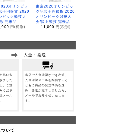
2020オリンピッ
東京2020オリンピッ
念千円銀貨 2020
ク記念千円銀貨 2020
ンピック競技大
オリンピック競技大
水泳 完未品
会/陸上競技 完未品
1,000
円(税別)
11,000
円(税別)
入金・発送
支払い方
当店で入金確認ができ次第、
きました
入金確認メールを配信すると
上、ご注
ともに商品の発送準備を進
みくださ
め、発送が完了しましたら、
認メール
メールでお知らせいたしま
。
す。
について