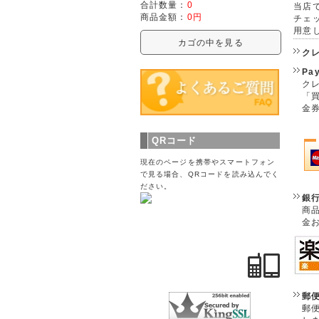
合計数量：
0
当店で
商品金額：
0円
チェ
用意
カゴの中を見る
ク
Pa
クレ
「
金
QRコード
現在のページを携帯やスマートフォン
で見る場合、QRコードを読み込んでく
ださい。
銀
商
金
郵
郵