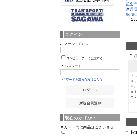
記念
摩周
銘 完
12
ログイン
メールアドレス
ご
コンピューターに記憶する
パスワード
「
パスワードを忘れた方はこちら
リ
中
ま
ボ
い
現在のカゴの中
▼カート内に商品はございませ
お
ん。