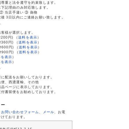
利尊重と法令遵守を約束致します。
は下記理由のみ対応致します。
② 当店手違い ③ 偽物
後 3日以内にご連絡お願い致します。
て
お客様が選択します。
200円)
（
送料を表示
）
律360円)
（
送料を表示
）
律600円)
（
送料を表示
）
律900円)
（
送料を表示
）
料を表示
）
料を表示
）
て
者に配送をお願いしております。
急便、西濃運輸、その他
商品ページに表示しております。
証付書留便をお勧めしております。
ター
、
お問い合わせフォーム
、
メール
、お電
付けております。