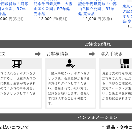
千円銀貨幣「阿寒
記念千円銀貨幣「大雪
記念千円銀貨幣「中部
東京
国立公園」R7年
山国立公園」R7年銘
山岳国立公園」R7年
ク記
未品
完未品
銘 完未品
オリ
,000
円(税別)
12,000
円(税別)
12,000
円(税別)
会/
1
ご注文の流れ
注文
お客様情報
購入手続き
カゴに入れる」ボタンをク
「購入手続きへ」ボタンをク
お届け先の指定やお
ックすると「現在のカゴの
リック後、会員登録がお済み
法等をご入力いただ
」に数量と金額が表示され
の方はログインしてくださ
ら、内容をご確認の
すので「カゴの中を見る」
い。登録されていない方は、
文完了ページへお進
タンをクリックしてくださ
登録をお願いします。登録せ
い。当店より受付確
。
ずに購入することも可能で
が自動配信されます
す。
インフォメーション
支払いについて
返品・交換