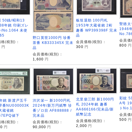
 50銭/昭和13
板垣退助 100円札
聖徳太子
938年銘 印刷ズレ
1953年大蔵省銘 2桁
1946
/No.1064 未使
趣番 WP399398F 完未
No.7
65
品
野口英世1000円 珍番
会員価
格(税別)：
会員価格(税別)：
茶番 KB333345X 完未
800
円
0
円
300
円
品
会員価格(税別)：
1,600
円
彩紋 
北里柴三郎 新1000円
渋沢栄一 新1000円札
4年銘 新渡戸五千
A号 1
札 2024年銘 趣番
2024年/新万円紙幣 珍
早番NU000003K
トNo.
AA666166/完未品/新
番ゾロ目 AF888888 /
大蔵省銘
紙幣記念
会員価
完未品
67EPQ値下
500
円
会員価格(税別)：
会員価格(税別)：
格(税別)：
2,000
円
90,000
円
00
円