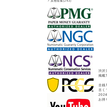
其他収集(243)
渋沢
掲載
古銭
古く
20
お持