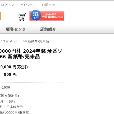
ログイン
MYページ
お問合せ
顧客センター
店舗紹介
ゾロ目 AF666666 新紙幣/完未品
000円札 2024年銘 珍番ゾ
666 新紙幣/完未品
80,000
円(税別)
800
Pt
-1030
(国立印刷局)
年7月3日発行
紙幣・日本銀行券
像/10000円/東京駅