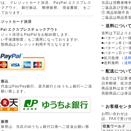
は、 クレジットカード決済、 PayPal エクスプレス
当店は消費者権
ックアウト、 銀行振込、 郵便振替、 現金書留、 をご
ご返品及び交換
しております。
① 商品初期不良 
ご返品は商品受取
レジットカード決済
送料につい
yPal エクスプレスチェックアウト
送料は下記より
ジット決済もPayPalをお勧め致します。
■パターンA (一律
買い手保護制度」もご適用になっておりますが、
■パターンB (一
券類商品はクレジット利用不可となります。
■パターンC (一
■パターンD (一
■佐川急便
（
送
■送料無料
（
送
配送につい
当店では下記業
行振込
日本郵便、佐川
品代金はPayPay銀行、楽天銀行とゆうちょ銀行へご送
商品送料は全て
お願い致します。
高額商品には保
お客様セン
お問い合わせは
話、FAXで受け
便振替
収集ワールド
便振替は、当店のゆうちょ銀行口座へご送金お願い致