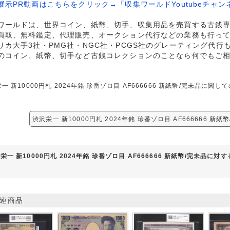
展示PR動画はこちらをクリック→「収集ワールドYoutubeチャン
ワールドは、世界コイン、紙幣、切手、収集用品を売買する古銭
買取、無料鑑定、代理販売、オークション代行などの業務も行っ
リカ大手3社・PMG社・NGC社・PCGS社のグレーティング代行
のコイン、紙幣、切手など古銭コレクションのことなら何でもご
一 新10000円札 2024年銘 珍番ゾロ目 AF666666 新紙幣/完未品
渋沢栄一 新10000円札 2024年銘 珍番ゾロ目 AF666666 新
栄一 新10000円札 2024年銘 珍番ゾロ目 AF666666 新紙幣/完未品に対
連商品