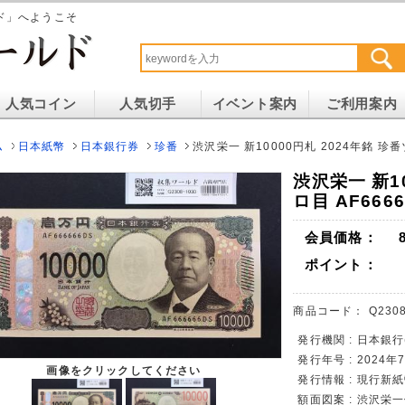
ド」へようこそ
人気コイン
人気切手
イベント案内
ご利用案内
ム
日本紙幣
日本銀行券
珍番
渋沢栄一 新10000円札 2024年銘 珍番
渋沢栄一 新10
ロ目 AF666
会員価格：
ポイント：
商品コード：
Q2308
発行機関 : 日本銀行
発行年号 : 2024
画像をクリックしてください
発行情報 : 現行新
額面図案 : 渋沢栄一