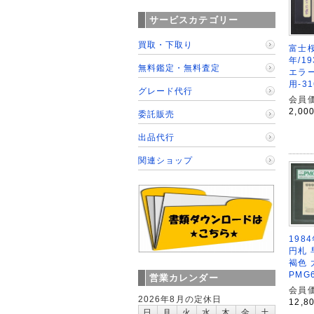
サービスカテゴリー
買取・下取り
富士桜
年/1
無料鑑定・無料査定
エラー
用-31
グレード代行
会員価
2,00
委託販売
出品代行
関連ショップ
198
円札 
褐色 
PMG
営業カレンダー
会員価
2026年8月の定休日
12,8
日
月
火
水
木
金
土