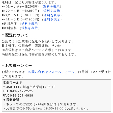
送料は下記よりお客様が選択します。
■パターンA (一律200円)
（
送料を表示
）
■パターンB (一律360円)
（
送料を表示
）
■パターンC (一律600円)
（
送料を表示
）
■パターンD (一律900円)
（
送料を表示
）
■佐川急便
（
送料を表示
）
■送料無料
（
送料を表示
）
配送について
当店では下記業者に配送をお願いしております。
日本郵便、佐川急便、西濃運輸、その他
商品送料は全て商品ページに表示しております。
高額商品には保証付書留便をお勧めしております。
お客様センター
お問い合わせは、
お問い合わせフォーム
、
メール
、お電話、FAXで受け付
けております。
収集ワールド
〒350-1117 川越市広栄町17-7-1F
TEL 049-249-2525
FAX 049-257-4989
▼営業時間
・ネットでのご注文は24時間受け付けております。
・お電話でのお問い合わせは9:00-18:00にお願いします。