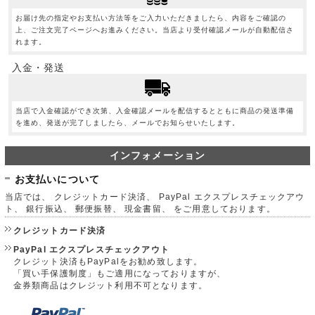
お届け先の指定やお支払い方法等をご入力いただきましたら、内容をご確認の
上、ご注文完了ページへお進みください。当店より受付確認メールが自動配信さ
れます。
入金・発送
当店で入金確認ができ次第、入金確認メールを配信するとともに商品の発送準備
を進め、発送が完了しましたら、メールでお知らせいたします。
インフォメーション
お支払いについて
当店では、 クレジットカード決済、 PayPal エクスプレスチェックアウ
ト、 銀行振込、 郵便振替、 現金書留、 をご用意しております。
クレジットカード決済
PayPal エクスプレスチェックアウト
クレジット決済もPayPalをお勧め致します。
「買い手保護制度」もご適用になっておりますが、
金券類商品はクレジット利用不可となります。