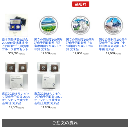
日本国際博覧会記念
国立公園制度100周年
国立公園制度100周年
国立公園制度100周年
2005年/愛地球博 壱
記念千円銀貨幣「阿
記念千円銀貨幣「大
記念千円銀貨幣「中
万円金貨/千円銀貨幣
寒摩周国立公園」R7
雪山国立公園」R7年
部山岳国立公園」R7
プルーフ貨幣セット
年銘 完未品
銘 完未品
年銘 完未品
355,000
12,000
12,000
12,000
円(税別)
円(税別)
円(税別)
円(税別)
東京2020オリンピッ
東京2020オリンピッ
ク記念千円銀貨 2020
ク記念千円銀貨 2020
オリンピック競技大
オリンピック競技大
会/水泳 完未品
会/陸上競技 完未品
11,000
11,000
円(税別)
円(税別)
ご注文の流れ