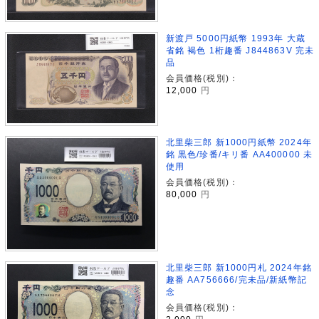
新渡戸 5000円紙幣 1993年 大蔵
省銘 褐色 1桁趣番 J844863V 完未
品
会員価格(税別)：
12,000
円
北里柴三郎 新1000円紙幣 2024年
銘 黒色/珍番/キリ番 AA400000 未
使用
会員価格(税別)：
80,000
円
北里柴三郎 新1000円札 2024年銘
趣番 AA756666/完未品/新紙幣記
念
会員価格(税別)：