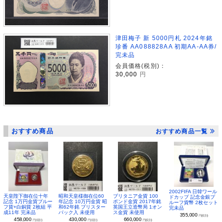
津田梅子 新 5000円札 2024年銘
珍番 AA088828AA 初期AA-AA券/
完未品
会員価格(税別)：
30,000
円
おすすめ商品
おすすめ商品一覧
2002FIFA 日韓ワール
昭和天皇様御在位60
ブリタニア金貨 100
天皇陛下御在位十年
ドカップ 記念金銀プ
年記念 10万円金貨 昭
ポンド金貨 2017年銘
記念 1万円金貨プルー
ルーフ貨幣 2枚セット
和62年銘 ブリスター
英国王立造幣局 1オン
フ貨+白銅貨 2枚組 平
完未品
パック入 未使用
ス金貨 未使用
成11年 完未品
355,000
円(税別)
430,000
660,000
458,000
円(税別)
円(税別)
円(税別)