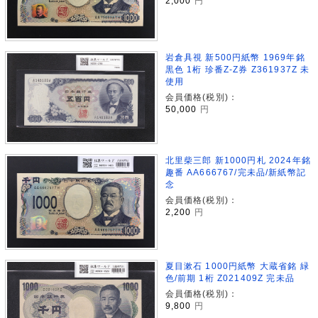
2,000
円
岩倉具視 新500円紙幣 1969年銘
黒色 1桁 珍番Z-Z券 Z361937Z 未
使用
会員価格(税別)：
50,000
円
北里柴三郎 新1000円札 2024年銘
趣番 AA666767/完未品/新紙幣記
念
会員価格(税別)：
2,200
円
夏目漱石 1000円紙幣 大蔵省銘 緑
色/前期 1桁 Z021409Z 完未品
会員価格(税別)：
9,800
円