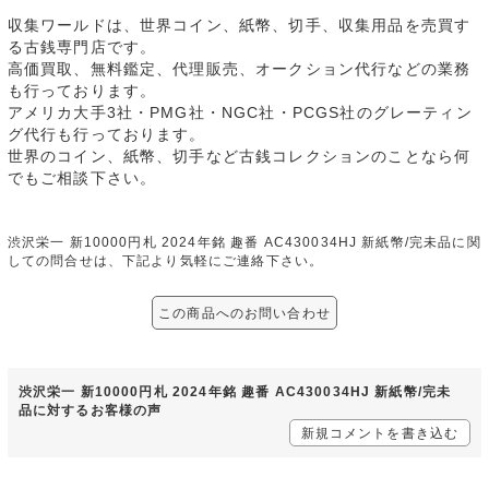
収集ワールドは、世界コイン、紙幣、切手、収集用品を売買す
る古銭専門店です。
高価買取、無料鑑定、代理販売、オークション代行などの業務
も行っております。
アメリカ大手3社・PMG社・NGC社・PCGS社のグレーティン
グ代行も行っております。
世界のコイン、紙幣、切手など古銭コレクションのことなら何
でもご相談下さい。
渋沢栄一 新10000円札 2024年銘 趣番 AC430034HJ 新紙幣/完未品に関
しての問合せは、下記より気軽にご連絡下さい。
この商品へのお問い合わせ
渋沢栄一 新10000円札 2024年銘 趣番 AC430034HJ 新紙幣/完未
品に対するお客様の声
新規コメントを書き込む