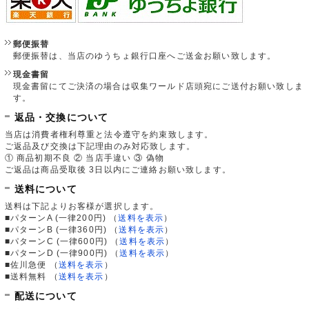
郵便振替
郵便振替は、当店のゆうちょ銀行口座へご送金お願い致します。
現金書留
現金書留にてご決済の場合は収集ワールド店頭宛にご送付お願い致しま
す。
返品・交換について
当店は消費者権利尊重と法令遵守を約束致します。
ご返品及び交換は下記理由のみ対応致します。
① 商品初期不良 ② 当店手違い ③ 偽物
ご返品は商品受取後 3日以内にご連絡お願い致します。
送料について
送料は下記よりお客様が選択します。
■パターンA (一律200円)
（
送料を表示
）
■パターンB (一律360円)
（
送料を表示
）
■パターンC (一律600円)
（
送料を表示
）
■パターンD (一律900円)
（
送料を表示
）
■佐川急便
（
送料を表示
）
■送料無料
（
送料を表示
）
配送について