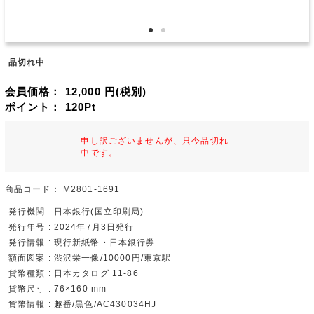
品切れ中
会員価格：
12,000
円(税別)
ポイント：
120
Pt
申し訳ございませんが、只今品切れ
中です。
商品コード：
M2801-1691
発行機関 : 日本銀行(国立印刷局)
発行年号 : 2024年7月3日発行
発行情報 : 現行新紙幣・日本銀行券
額面図案 : 渋沢栄一像/10000円/東京駅
貨幣種類 : 日本カタログ 11-86
貨幣尺寸 : 76×160 mm
貨幣情報 : 趣番/黒色/AC430034HJ