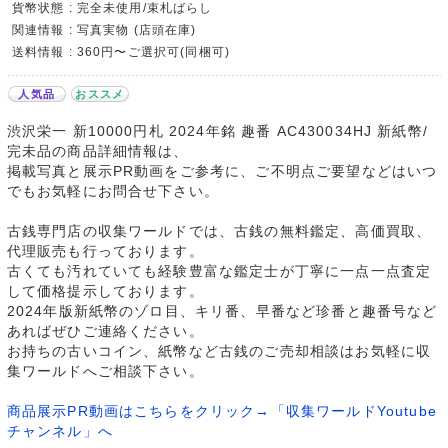
貨幣状態 : 完全未使用/束札ばらし
関連情報 : 写真実物 (店頭在庫)
送料情報 : 360円〜ご選択可(同梱可)
人気品
おススメ
渋沢栄一 新10000円札 2024年銘 趣番 AC430034HJ 新紙幣/
完未品の商品詳細情報は、
掲載写真と展示PR動画をご参考に、ご不明点ご要望などはいつ
でもお気軽にお問合せ下さい。
古銭専門店の収集ワールドでは、古銭の無料鑑定、高価買取、
代理販売も行っております。
古くても汚れていても経験豊富な鑑定士が丁寧に一点一点査定
して価格提示しております。
2024年版新紙幣のゾロ目、キリ番、早番など珍番と趣番号など
あればぜひご連絡ください。
お持ちの古いコイン、紙幣など古銭のご売却相談はお気軽に収
集ワールドへご相談下さい。
商品展示PR動画はこちらをクリック→「収集ワールドYoutube
チャンネル」へ