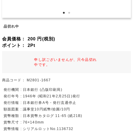
品切れ中
会員価格：
200
円(税別)
ポイント：
2
Pt
申し訳ございませんが、只今品切れ
中です。
商品コード：
M2801-1667
発行機関 : 日本銀行 (凸版印刷局)
発行年号 : 1946年 (昭和21年2月25日)発行
発行情報 : 日本銀行券A号・発行流通停止
額面図案 : 議事堂10円紙幣/拾圓/10円
貨幣種類 : 日本貨幣カタログ 11-65 (紙21B)
貨幣尺寸 : 76×140mm
貨幣情報 : シリアルロットNo.1136732