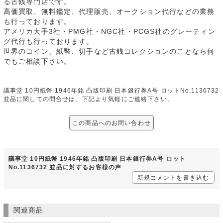
る古銭専門店です。
高価買取、無料鑑定、代理販売、オークション代行などの業務
も行っております。
アメリカ大手3社・PMG社・NGC社・PCGS社のグレーティン
グ代行も行っております。
世界のコイン、紙幣、切手など古銭コレクションのことなら何
でもご相談下さい。
議事堂 10円紙幣 1946年銘 凸版印刷 日本銀行券A号 ロットNo.1136732
並品に関しての問合せは、下記より気軽にご連絡下さい。
この商品へのお問い合わせ
議事堂 10円紙幣 1946年銘 凸版印刷 日本銀行券A号 ロット
No.1136732 並品に対するお客様の声
新規コメントを書き込む
関連商品