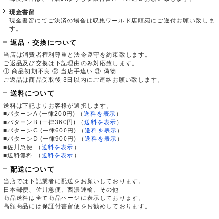
現金書留
現金書留にてご決済の場合は収集ワールド店頭宛にご送付お願い致しま
す。
返品・交換について
当店は消費者権利尊重と法令遵守を約束致します。
ご返品及び交換は下記理由のみ対応致します。
① 商品初期不良 ② 当店手違い ③ 偽物
ご返品は商品受取後 3日以内にご連絡お願い致します。
送料について
送料は下記よりお客様が選択します。
■パターンA (一律200円)
（
送料を表示
）
■パターンB (一律360円)
（
送料を表示
）
■パターンC (一律600円)
（
送料を表示
）
■パターンD (一律900円)
（
送料を表示
）
■佐川急便
（
送料を表示
）
■送料無料
（
送料を表示
）
配送について
当店では下記業者に配送をお願いしております。
日本郵便、佐川急便、西濃運輸、その他
商品送料は全て商品ページに表示しております。
高額商品には保証付書留便をお勧めしております。