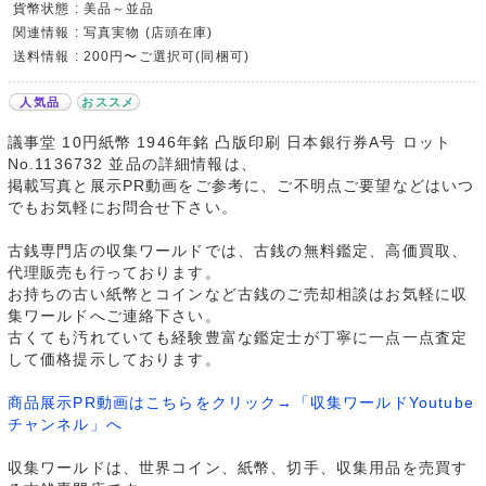
貨幣状態 : 美品～並品
関連情報 : 写真実物 (店頭在庫)
送料情報 : 200円〜ご選択可(同梱可)
人気品
おススメ
議事堂 10円紙幣 1946年銘 凸版印刷 日本銀行券A号 ロット
No.1136732 並品の詳細情報は、
掲載写真と展示PR動画をご参考に、ご不明点ご要望などはいつ
でもお気軽にお問合せ下さい。
古銭専門店の収集ワールドでは、古銭の無料鑑定、高価買取、
代理販売も行っております。
お持ちの古い紙幣とコインなど古銭のご売却相談はお気軽に収
集ワールドへご連絡下さい。
古くても汚れていても経験豊富な鑑定士が丁寧に一点一点査定
して価格提示しております。
商品展示PR動画はこちらをクリック→「収集ワールドYoutube
チャンネル」へ
収集ワールドは、世界コイン、紙幣、切手、収集用品を売買す