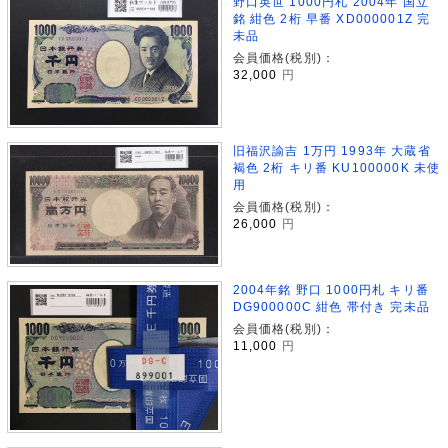
野口英世 1000円札 2004年 国立
銘 紺色 2桁 早番 XD000001Z 完
未品
会員価格(税別)：
32,000
円
旧福沢諭吉 1万円 1993年 大蔵省
褐色 2桁 キリ番 KU100000K 未使
用
会員価格(税別)：
26,000
円
2004年銘 野口 1000円札 キリ番
DG900000C 紺色 帯付き 完未品
会員価格(税別)：
11,000
円