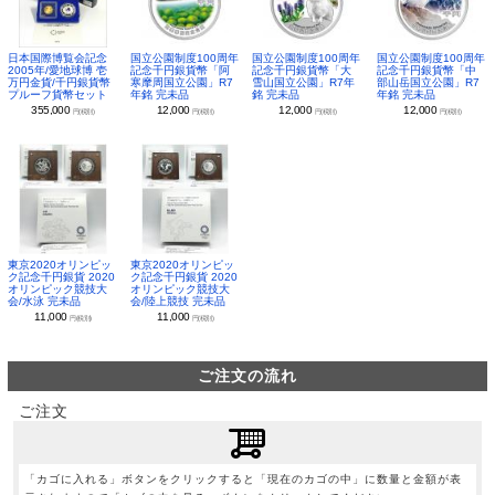
日本国際博覧会記念
国立公園制度100周年
国立公園制度100周年
国立公園制度100周年
2005年/愛地球博 壱
記念千円銀貨幣「阿
記念千円銀貨幣「大
記念千円銀貨幣「中
万円金貨/千円銀貨幣
寒摩周国立公園」R7
雪山国立公園」R7年
部山岳国立公園」R7
プルーフ貨幣セット
年銘 完未品
銘 完未品
年銘 完未品
355,000
12,000
12,000
12,000
円(税別)
円(税別)
円(税別)
円(税別)
東京2020オリンピッ
東京2020オリンピッ
ク記念千円銀貨 2020
ク記念千円銀貨 2020
オリンピック競技大
オリンピック競技大
会/水泳 完未品
会/陸上競技 完未品
11,000
11,000
円(税別)
円(税別)
ご注文の流れ
ご注文
「カゴに入れる」ボタンをクリックすると「現在のカゴの中」に数量と金額が表