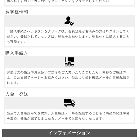
示されますので「カゴの中を見る」ボタンをクリックしてください。
お客様情報
「購入手続きへ」ボタンをクリック後、会員登録がお済みの方はログインしてく
ださい。登録されていない方は、登録をお願いします。登録せずに購入すること
も可能です。
購入手続き
お届け先の指定やお支払い方法等をご入力いただきましたら、内容をご確認の
上、ご注文完了ページへお進みください。当店より受付確認メールが自動配信さ
れます。
入金・発送
当店で入金確認ができ次第、入金確認メールを配信するとともに商品の発送準備
を進め、発送が完了しましたら、メールでお知らせいたします。
インフォメーション