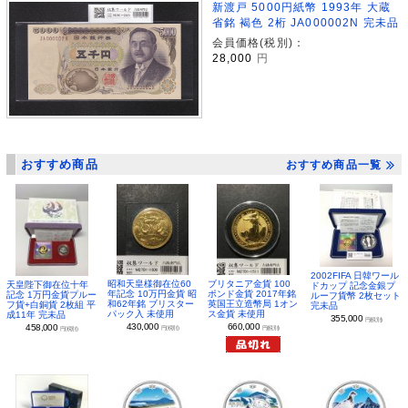
新渡戸 5000円紙幣 1993年 大蔵
省銘 褐色 2桁 JA000002N 完未品
会員価格(税別)：
28,000
円
おすすめ商品
おすすめ商品一覧
2002FIFA 日韓ワール
昭和天皇様御在位60
ブリタニア金貨 100
天皇陛下御在位十年
ドカップ 記念金銀プ
年記念 10万円金貨 昭
ポンド金貨 2017年銘
記念 1万円金貨プルー
ルーフ貨幣 2枚セット
和62年銘 ブリスター
英国王立造幣局 1オン
フ貨+白銅貨 2枚組 平
完未品
パック入 未使用
ス金貨 未使用
成11年 完未品
355,000
円(税別)
430,000
660,000
458,000
円(税別)
円(税別)
円(税別)