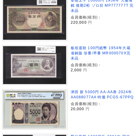
聖徳太子 10000円 1958年 大蔵省
銘 後期2桁 ゾロ目 MP777777T 完
未品
会員価格(税別)：
220,000
円
板垣退助 100円紙幣 1954年大蔵
省銘版 珍番/早番 MR000070X完
未品
会員価格(税別)：
2,000
円
津田 新 5000円 AA-AA券 2024年
AA088077AA 特価 PCGS-67PPQ
会員価格(税別)：
20,000
円