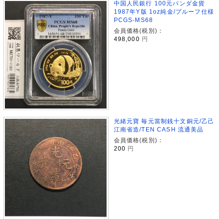
中国人民銀行 100元パンダ金貨
1987年Y版 1oz純金/プルーフ仕様
PCGS-MS68
会員価格(税別)：
498,000
円
光緒元寶 毎元當制銭十文銅元/乙己
江南省造/TEN CASH 流通美品
会員価格(税別)：
200
円