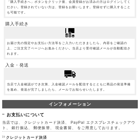
「購入手続きへ」ボタンをクリック後、会員登録がお済みの方はログインしてく
ださい。登録されていない方は、登録をお願いします。登録せずに購入すること
も可能です。
購入手続き
お届け先の指定やお支払い方法等をご入力いただきましたら、内容をご確認の
上、ご注文完了ページへお進みください。当店より受付確認メールが自動配信さ
れます。
入金・発送
当店で入金確認ができ次第、入金確認メールを配信するとともに商品の発送準備
を進め、発送が完了しましたら、メールでお知らせいたします。
インフォメーション
お支払いについて
当店では、 クレジットカード決済、 PayPal エクスプレスチェックアウ
ト、 銀行振込、 郵便振替、 現金書留、 をご用意しております。
クレジットカード決済