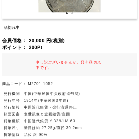
品切れ中
会員価格：
20,000
円(税別)
ポイント：
200
Pt
申し訳ございませんが、只今品切れ
中です。
商品コード：
M2701-1052
発行機関 : 中国(中華民国中央政府造幣局)
発行年号 : 1914年(中華民国3年造)
発行情報 : 中国近代銀貨・発行流通停止
額面図案 : 袁世凱像と壹圓銀貨/壹圓
貨幣種類 : 中国近代銀貨 Y-329/LM-63
貨幣尺寸 : 量目は約 27.25g/直径 39.2mm
貨幣情報 : 品位 銀 90%