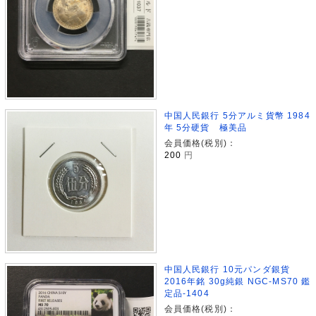
中国人民銀行 5分アルミ貨幣 1984
年 5分硬貨 極美品
会員価格(税別)：
200
円
中国人民銀行 10元パンダ銀貨
2016年銘 30g純銀 NGC-MS70 鑑
定品-1404
会員価格(税別)：