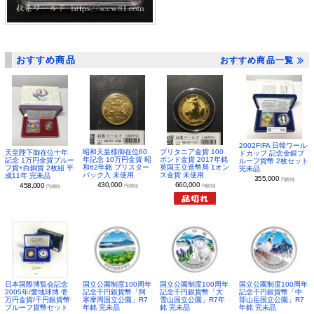
おすすめ商品
おすすめ商品一覧
2002FIFA 日韓ワール
昭和天皇様御在位60
ブリタニア金貨 100
天皇陛下御在位十年
ドカップ 記念金銀プ
年記念 10万円金貨 昭
ポンド金貨 2017年銘
記念 1万円金貨プルー
ルーフ貨幣 2枚セット
和62年銘 ブリスター
英国王立造幣局 1オン
フ貨+白銅貨 2枚組 平
完未品
パック入 未使用
ス金貨 未使用
成11年 完未品
355,000
円(税別)
430,000
660,000
458,000
円(税別)
円(税別)
円(税別)
日本国際博覧会記念
国立公園制度100周年
国立公園制度100周年
国立公園制度100周年
2005年/愛地球博 壱
記念千円銀貨幣「阿
記念千円銀貨幣「大
記念千円銀貨幣「中
万円金貨/千円銀貨幣
寒摩周国立公園」R7
雪山国立公園」R7年
部山岳国立公園」R7
プルーフ貨幣セット
年銘 完未品
銘 完未品
年銘 完未品