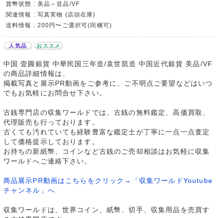
貨幣状態 : 美品～並品/VF
関連情報 : 写真実物 (店頭在庫)
送料情報 : 200円〜ご選択可(同梱可)
人気品
おススメ
中国 壹圓銀貨 中華民国三年造/袁世凱造 中国近代銀貨 美品/VF
の商品詳細情報は、
掲載写真と展示PR動画をご参考に、ご不明点ご要望などはいつ
でもお気軽にお問合せ下さい。
古銭専門店の収集ワールドでは、古銭の無料鑑定、高価買取、
代理販売も行っております。
古くても汚れていても経験豊富な鑑定士が丁寧に一点一点査定
して価格提示しております。
お持ちの新紙幣、コインなど古銭のご売却相談はお気軽に収集
ワールドへご連絡下さい。
商品展示PR動画はこちらをクリック→「収集ワールドYoutube
チャンネル」へ
収集ワールドは、世界コイン、紙幣、切手、収集用品を売買す