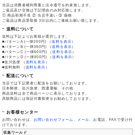
当店は消費者権利尊重と法令遵守を約束致します。
ご返品及び交換は下記理由のみ対応致します。
① 商品初期不良 ② 当店手違い ③ 偽物
ご返品は商品受取後 3日以内にご連絡お願い致します。
送料について
送料は下記よりお客様が選択します。
■パターンA (一律200円)
（
送料を表示
）
■パターンB (一律360円)
（
送料を表示
）
■パターンC (一律600円)
（
送料を表示
）
■パターンD (一律900円)
（
送料を表示
）
■佐川急便
（
送料を表示
）
■送料無料
（
送料を表示
）
配送について
当店では下記業者に配送をお願いしております。
日本郵便、佐川急便、西濃運輸、その他
商品送料は全て商品ページに表示しております。
高額商品には保証付書留便をお勧めしております。
お客様センター
お問い合わせは、
お問い合わせフォーム
、
メール
、お電話、FAXで受け付
けております。
収集ワールド