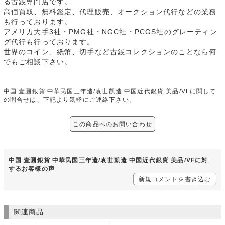
る古銭専門店です。
高価買取、無料鑑定、代理販売、オークション代行などの業務
も行っております。
アメリカ大手3社・PMG社・NGC社・PCGS社のグレーティン
グ代行も行っております。
世界のコイン、紙幣、切手など古銭コレクションのことなら何
でもご相談下さい。
中国 壹圓銀貨 中華民国三年造/袁世凱造 中国近代銀貨 美品/VFに関して
の問合せは、下記より気軽にご連絡下さい。
この商品へのお問い合わせ
中国 壹圓銀貨 中華民国三年造/袁世凱造 中国近代銀貨 美品/VFに対
するお客様の声
新規コメントを書き込む
関連商品