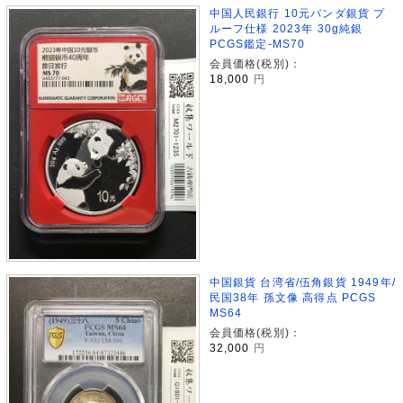
中国人民銀行 10元パンダ銀貨 プ
ルーフ仕様 2023年 30g純銀
PCGS鑑定-MS70
会員価格(税別)：
18,000
円
中国銀貨 台湾省/伍角銀貨 1949年/
民国38年 孫文像 高得点 PCGS
MS64
会員価格(税別)：
32,000
円