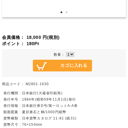
会員価格：
18,000
円(税別)
ポイント：
180
Pt
数量：
商品コード：
M2801-1630
発行機関 : 日本銀行(大蔵省印刷局)
発行年号 : 1984年(昭和59年11月1日)発行
発行情報 : 日本銀行券D号/第一ロットA-A券
額面図案 : 夏目漱石と鶴/1000円紙幣
貨幣種類 : 日本貨幣カタログ 11-81 (紙31)
貨幣尺寸 : 76×150mm