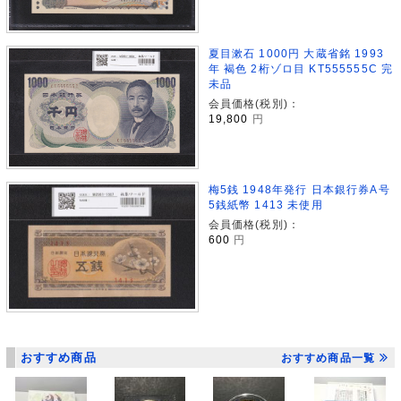
夏目漱石 1000円 大蔵省銘 1993
年 褐色 2桁ゾロ目 KT555555C 完
未品
会員価格(税別)：
19,800
円
梅5銭 1948年発行 日本銀行券A号
5銭紙幣 1413 未使用
会員価格(税別)：
600
円
おすすめ商品
おすすめ商品一覧