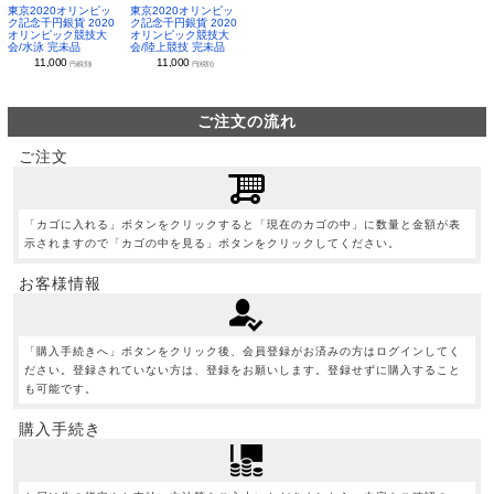
東京2020オリンピッ
東京2020オリンピッ
ク記念千円銀貨 2020
ク記念千円銀貨 2020
オリンピック競技大
オリンピック競技大
会/水泳 完未品
会/陸上競技 完未品
11,000
11,000
円(税別)
円(税別)
ご注文の流れ
ご注文
「カゴに入れる」ボタンをクリックすると「現在のカゴの中」に数量と金額が表
示されますので「カゴの中を見る」ボタンをクリックしてください。
お客様情報
「購入手続きへ」ボタンをクリック後、会員登録がお済みの方はログインしてく
ださい。登録されていない方は、登録をお願いします。登録せずに購入すること
も可能です。
購入手続き