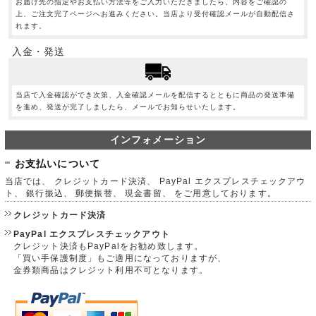
お届け先の指定やお支払い方法等をご入力いただきましたら、内容をご確認の
上、ご注文完了ページへお進みください。当店より受付確認メールが自動配信さ
れます。
入金・発送
当店で入金確認ができ次第、入金確認メールを配信するとともに商品の発送準備
を進め、発送が完了しましたら、メールでお知らせいたします。
インフォメーション
お支払いについて
当店では、 クレジットカード決済、 PayPal エクスプレスチェックアウ
ト、 銀行振込、 郵便振替、 現金書留、 をご用意しております。
クレジットカード決済
PayPal エクスプレスチェックアウト
クレジット決済もPayPalをお勧め致します。
「買い手保護制度」もご適用になっておりますが、
金券類商品はクレジット利用不可となります。