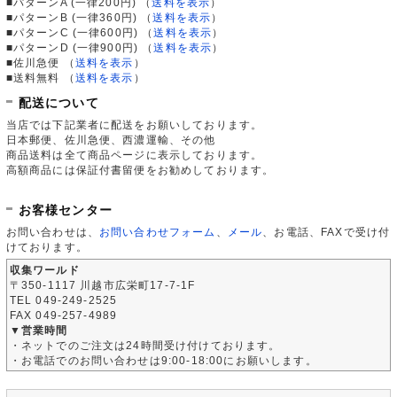
■パターンA (一律200円)
（
送料を表示
）
■パターンB (一律360円)
（
送料を表示
）
■パターンC (一律600円)
（
送料を表示
）
■パターンD (一律900円)
（
送料を表示
）
■佐川急便
（
送料を表示
）
■送料無料
（
送料を表示
）
配送について
当店では下記業者に配送をお願いしております。
日本郵便、佐川急便、西濃運輸、その他
商品送料は全て商品ページに表示しております。
高額商品には保証付書留便をお勧めしております。
お客様センター
お問い合わせは、
お問い合わせフォーム
、
メール
、お電話、FAXで受け付
けております。
収集ワールド
〒350-1117 川越市広栄町17-7-1F
TEL 049-249-2525
FAX 049-257-4989
▼営業時間
・ネットでのご注文は24時間受け付けております。
・お電話でのお問い合わせは9:00-18:00にお願いします。