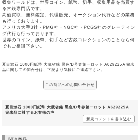
収集ワールドは、世界コイン、紙幣、切手、収集用品を売買す
る古銭専門店です。
高価買取、無料鑑定、代理販売、オークション代行などの業務
も行っております。
アメリカ大手3社・PMG社・NGC社・PCGS社のグレーティン
グ代行も行っております。
世界のコイン、紙幣、切手など古銭コレクションのことなら何
でもご相談下さい。
夏目漱石 1000円紙幣 大蔵省銘 黒色/D号券第一ロット A629225A 完未
品に関しての問合せは、下記より気軽にご連絡下さい。
この商品へのお問い合わせ
夏目漱石 1000円紙幣 大蔵省銘 黒色/D号券第一ロット A629225A
完未品に対するお客様の声
新規コメントを書き込む
関連商品