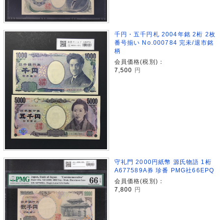
千円・五千円札 2004年銘 2桁 2枚
番号揃い No.000784 完未/退市銘
柄
会員価格(税別)：
7,500
円
守礼門 2000円紙幣 源氏物語 1桁
A677589A券 珍番 PMG社66EPQ
会員価格(税別)：
7,800
円