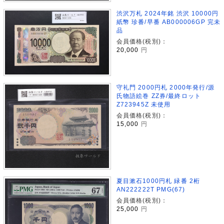
渋沢万札 2024年銘 渋沢 10000円
紙幣 珍番/早番 AB000006GP 完未
品
会員価格(税別)：
20,000
円
守礼門 2000円札 2000年発行/源
氏物語絵巻 ZZ券/最終ロット
Z723945Z 未使用
会員価格(税別)：
15,000
円
夏目漱石1000円札 緑番 2桁
AN222222T PMG(67)
会員価格(税別)：
25,000
円