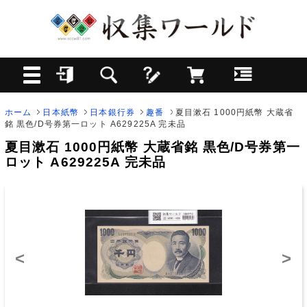
ホーム
日本紙幣
日本銀行券
趣番
夏目漱石 1000円紙幣 大蔵省
銘 黒色/D号券第一ロット A629225A 完未品
夏目漱石 1000円紙幣 大蔵省銘 黒色/D号券第一
ロット A629225A 完未品
<
>