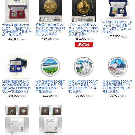
2002FIFA 日韓ワール
昭和天皇様御在位60
ブリタニア金貨 100
天皇陛下御在位十年
ドカップ 記念金銀プ
年記念 10万円金貨 昭
ポンド金貨 2017年銘
記念 1万円金貨プルー
ルーフ貨幣 2枚セット
和62年銘 ブリスター
英国王立造幣局 1オン
フ貨+白銅貨 2枚組 平
完未品
パック入 未使用
ス金貨 未使用
成11年 完未品
355,000
円(税別)
430,000
660,000
458,000
円(税別)
円(税別)
円(税別)
日本国際博覧会記念
国立公園制度100周年
国立公園制度100周年
国立公園制度100周年
2005年/愛地球博 壱
記念千円銀貨幣「阿
記念千円銀貨幣「大
記念千円銀貨幣「中
万円金貨/千円銀貨幣
寒摩周国立公園」R7
雪山国立公園」R7年
部山岳国立公園」R7
プルーフ貨幣セット
年銘 完未品
銘 完未品
年銘 完未品
355,000
12,000
12,000
12,000
円(税別)
円(税別)
円(税別)
円(税別)