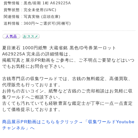
貨幣情報 : 黒色/前期 1桁 A629225A
貨幣状態 : 完全未使用(UNC)
関連情報 : 写真実物 (店頭在庫)
送料情報 : 360円〜ご選択可(同梱可)
人気品
おススメ
夏目漱石 1000円紙幣 大蔵省銘 黒色/D号券第一ロット
A629225A 完未品の詳細情報は、
掲載写真と展示PR動画をご参考に、ご不明点ご要望などはいつ
でもお気軽にお問合せ下さい。
古銭専門店の収集ワールドでは、古銭の無料鑑定、高価買取、
代理販売も行っております。
お持ちの古いコイン、紙幣など古銭のご売却相談はお気軽に収
集ワールドへご相談下さい。
古くても汚れていても経験豊富な鑑定士が丁寧に一点一点査定
して価格提示しております。
商品展示PR動画はこちらをクリック→「収集ワールドYoutube
チャンネル」へ