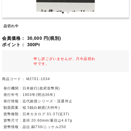
品切れ中
会員価格：
30,000
円(税別)
ポイント：
300
Pt
申し訳ございませんが、只今品切れ
中です。
商品コード：
M2701-1034
発行機関 : 日本銀行(政府造幣局)
発行年号 : 1903年(明治36年)
発行情報 : 近代銀貨シリーズ・流通停止
額面図案 : 稲 5銭白銅貨(大特年)
貨幣種類 : 日本カタログ 01-37(近37)
貨幣尺寸 : 直径 20.60mm/量目は4.67g
貨幣情報 : 品位 銅750/ニッケル250