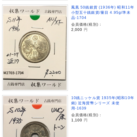
鳳凰 50銭銀貨 (1936年) 昭和11年
小型五十銭銀貨/量目 4.95g/準未
品-1704
会員価格(税別)：
2,000
円
10銭ニッケル貨 1935年(昭和10年
銘) 近海貨幣シリーズ 未使
用-1639
会員価格(税別)：
1,100
円