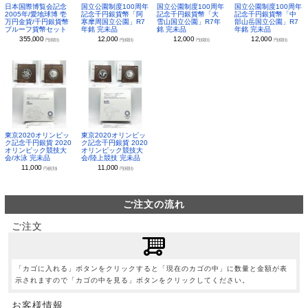
日本国際博覧会記念
国立公園制度100周年
国立公園制度100周年
国立公園制度100周年
2005年/愛地球博 壱
記念千円銀貨幣「阿
記念千円銀貨幣「大
記念千円銀貨幣「中
万円金貨/千円銀貨幣
寒摩周国立公園」R7
雪山国立公園」R7年
部山岳国立公園」R7
プルーフ貨幣セット
年銘 完未品
銘 完未品
年銘 完未品
355,000
12,000
12,000
12,000
円(税別)
円(税別)
円(税別)
円(税別)
東京2020オリンピッ
東京2020オリンピッ
ク記念千円銀貨 2020
ク記念千円銀貨 2020
オリンピック競技大
オリンピック競技大
会/水泳 完未品
会/陸上競技 完未品
11,000
11,000
円(税別)
円(税別)
ご注文の流れ
ご注文
「カゴに入れる」ボタンをクリックすると「現在のカゴの中」に数量と金額が表
示されますので「カゴの中を見る」ボタンをクリックしてください。
お客様情報