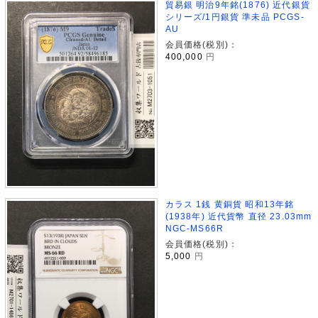
貿易銀 明治9年銘(1876) 近代銀貨
シリーズ/1円銀貨 準未品 PCGS-
AU
会員価格(税別)：
400,000
円
カラス 1銭 黄銅貨 昭和13年銘
(1938年) 近代貨幣 直径 23.03mm
NGC-MS66R
会員価格(税別)：
5,000
円