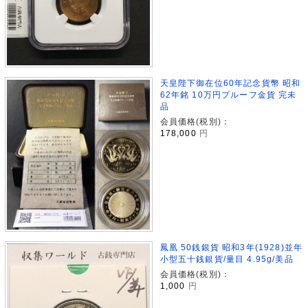
天皇陛下御在位60年記念貨幣 昭和
62年銘 10万円プルーフ金貨 完未
品
会員価格(税別)：
178,000
円
鳳凰 50銭銀貨 昭和3年(1928)並年
小型五十銭銀貨/量目 4.95g/美品
会員価格(税別)：
1,000
円