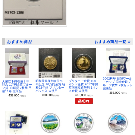
おすすめ商品
おすすめ商品一覧
2002FIFA 日韓ワール
昭和天皇様御在位60
ブリタニア金貨 100
天皇陛下御在位十年
ドカップ 記念金銀プ
年記念 10万円金貨 昭
ポンド金貨 2017年銘
記念 1万円金貨プルー
ルーフ貨幣 2枚セット
和62年銘 ブリスター
英国王立造幣局 1オン
フ貨+白銅貨 2枚組 平
完未品
パック入 未使用
ス金貨 未使用
成11年 完未品
355,000
円(税別)
430,000
660,000
458,000
円(税別)
円(税別)
円(税別)