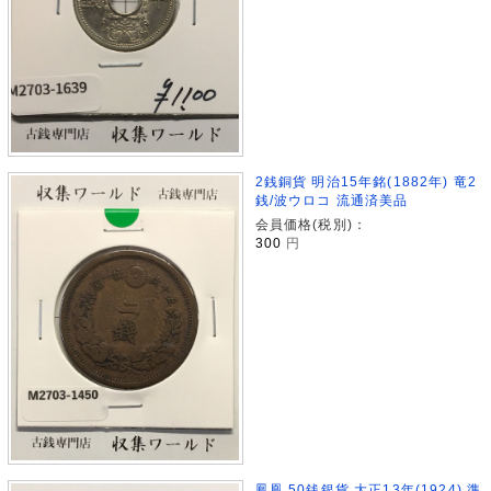
2銭銅貨 明治15年銘(1882年) 竜2
銭/波ウロコ 流通済美品
会員価格(税別)：
300
円
鳳凰 50銭銀貨 大正13年(1924) 準