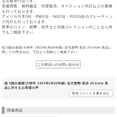
る古銭専門店です。
高価買取、無料鑑定、代理販売、オークション代行などの業務
も行っております。
アメリカ大手3社・PMG社・NGC社・PCGS社のグレーティン
グ代行も行っております。
世界のコイン、紙幣、切手など古銭コレクションのことなら何
でもご相談下さい。
稲 5銭白銅貨/大特年 1903年(M36年銘) 近代貨幣/直径 20.6mm 美品に
関しての問合せは、下記より気軽にご連絡下さい。
この商品へのお問い合わせ
稲 5銭白銅貨/大特年 1903年(M36年銘) 近代貨幣/直径 20.6mm 美
品に対するお客様の声
新規コメントを書き込む
関連商品