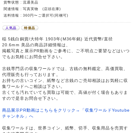
貨幣状態 : 流通美品
関連情報 : 写真実物 (店頭在庫)
送料情報 : 360円〜ご選択可(同梱可)
人気品
特価品
稲 5銭白銅貨/大特年 1903年(M36年銘) 近代貨幣/直径
20.6mm 美品の商品詳細情報は、
掲載写真と展示PR動画をご参考に、ご不明点ご要望などはいつ
でもお気軽にお問合せ下さい。
古銭専門店の収集ワールドでは、古銭の無料鑑定、高価買取、
代理販売も行っております。
お持ちの古いコイン、紙幣など古銭のご売却相談はお気軽に収
集ワールドへご相談は下さい。
古くても汚れていても買取は可能で、高値が付く場合もありま
すので是非お問合せ下さい。
商品展示PR動画はこちらをクリック→「収集ワールドYoutube
チャンネル」へ
収集ワールドは、世界コイン、紙幣、切手、収集用品を売買す