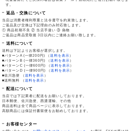
す。
返品・交換について
当店は消費者権利尊重と法令遵守を約束致します。
ご返品及び交換は下記理由のみ対応致します。
① 商品初期不良 ② 当店手違い ③ 偽物
ご返品は商品受取後 3日以内にご連絡お願い致します。
送料について
送料は下記よりお客様が選択します。
■パターンA (一律200円)
（
送料を表示
）
■パターンB (一律360円)
（
送料を表示
）
■パターンC (一律600円)
（
送料を表示
）
■パターンD (一律900円)
（
送料を表示
）
■佐川急便
（
送料を表示
）
■送料無料
（
送料を表示
）
配送について
当店では下記業者に配送をお願いしております。
日本郵便、佐川急便、西濃運輸、その他
商品送料は全て商品ページに表示しております。
高額商品には保証付書留便をお勧めしております。
お客様センター