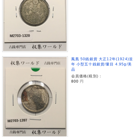
鳳凰 50銭銀貨 大正12年(1924)並
年 小型五十銭銀貨/量目 4.95g/美
品
会員価格(税別)：
800
円