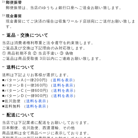
郵便振替
郵便振替は、当店のゆうちょ銀行口座へご送金お願い致します。
現金書留
現金書留にてご決済の場合は収集ワールド店頭宛にご送付お願い致しま
す。
返品・交換について
当店は消費者権利尊重と法令遵守を約束致します。
ご返品及び交換は下記理由のみ対応致します。
① 商品初期不良 ② 当店手違い ③ 偽物
ご返品は商品受取後 3日以内にご連絡お願い致します。
送料について
送料は下記よりお客様が選択します。
■パターンA (一律200円)
（
送料を表示
）
■パターンB (一律360円)
（
送料を表示
）
■パターンC (一律600円)
（
送料を表示
）
■パターンD (一律900円)
（
送料を表示
）
■佐川急便
（
送料を表示
）
■送料無料
（
送料を表示
）
配送について
当店では下記業者に配送をお願いしております。
日本郵便、佐川急便、西濃運輸、その他
商品送料は全て商品ページに表示しております。