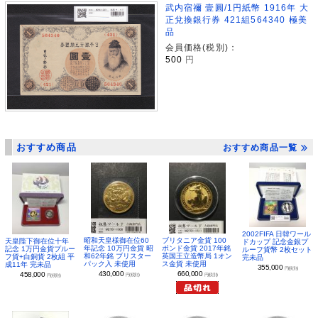
武内宿禰 壹圓/1円紙幣 1916年 大
正兌換銀行券 421組564340 極美
品
会員価格(税別)：
500
円
おすすめ商品
おすすめ商品一覧
2002FIFA 日韓ワール
昭和天皇様御在位60
ブリタニア金貨 100
天皇陛下御在位十年
ドカップ 記念金銀プ
年記念 10万円金貨 昭
ポンド金貨 2017年銘
記念 1万円金貨プルー
ルーフ貨幣 2枚セット
和62年銘 ブリスター
英国王立造幣局 1オン
フ貨+白銅貨 2枚組 平
完未品
パック入 未使用
ス金貨 未使用
成11年 完未品
355,000
円(税別)
430,000
660,000
458,000
円(税別)
円(税別)
円(税別)