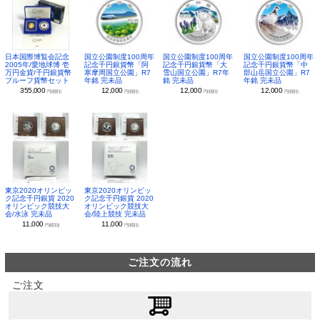
日本国際博覧会記念
国立公園制度100周年
国立公園制度100周年
国立公園制度100周年
2005年/愛地球博 壱
記念千円銀貨幣「阿
記念千円銀貨幣「大
記念千円銀貨幣「中
万円金貨/千円銀貨幣
寒摩周国立公園」R7
雪山国立公園」R7年
部山岳国立公園」R7
プルーフ貨幣セット
年銘 完未品
銘 完未品
年銘 完未品
355,000
12,000
12,000
12,000
円(税別)
円(税別)
円(税別)
円(税別)
東京2020オリンピッ
東京2020オリンピッ
ク記念千円銀貨 2020
ク記念千円銀貨 2020
オリンピック競技大
オリンピック競技大
会/水泳 完未品
会/陸上競技 完未品
11,000
11,000
円(税別)
円(税別)
ご注文の流れ
ご注文