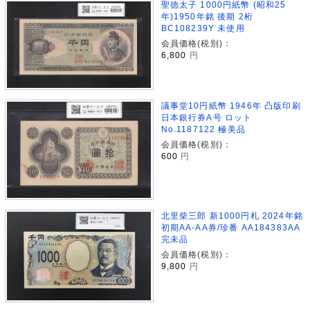
聖徳太子 1000円紙幣 (昭和25
年)1950年銘 後期 2桁
BC108239Y 未使用
会員価格(税別)：
6,800
円
議事堂10円紙幣 1946年 凸版印刷
日本銀行券A号 ロット
No.1187122 極美品
会員価格(税別)：
600
円
北里柴三郎 新1000円札 2024年銘
初期AA-AA券/珍番 AA184383AA
完未品
会員価格(税別)：
9,800
円