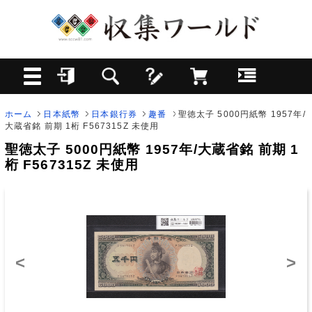
ホーム
日本紙幣
日本銀行券
趣番
聖徳太子 5000円紙幣 1957年/
大蔵省銘 前期 1桁 F567315Z 未使用
聖徳太子 5000円紙幣 1957年/大蔵省銘 前期 1
桁 F567315Z 未使用
<
>