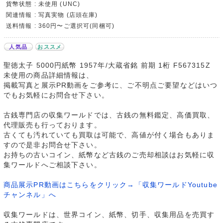
貨幣状態 : 未使用 (UNC)
関連情報 : 写真実物 (店頭在庫)
送料情報 : 360円〜ご選択可(同梱可)
人気品
おススメ
聖徳太子 5000円紙幣 1957年/大蔵省銘 前期 1桁 F567315Z
未使用の商品詳細情報は、
掲載写真と展示PR動画をご参考に、ご不明点ご要望などはいつ
でもお気軽にお問合せ下さい。
古銭専門店の収集ワールドでは、古銭の無料鑑定、高価買取、
代理販売も行っております。
古くても汚れていても買取は可能で、高値が付く場合もありま
すので是非お問合せ下さい。
お持ちの古いコイン、紙幣など古銭のご売却相談はお気軽に収
集ワールドへご相談下さい。
商品展示PR動画はこちらをクリック→「収集ワールドYoutube
チャンネル」へ
収集ワールドは、世界コイン、紙幣、切手、収集用品を売買す