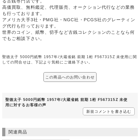
る古銭専門店です。
高価買取、無料鑑定、代理販売、オークション代行などの業務
も行っております。
アメリカ大手3社・PMG社・NGC社・PCGS社のグレーティン
グ代行も行っております。
世界のコイン、紙幣、切手など古銭コレクションのことなら何
でもご相談下さい。
聖徳太子 5000円紙幣 1957年/大蔵省銘 前期 1桁 F567315Z 未使用に関
しての問合せは、下記より気軽にご連絡下さい。
この商品へのお問い合わせ
聖徳太子 5000円紙幣 1957年/大蔵省銘 前期 1桁 F567315Z 未使
用に対するお客様の声
新規コメントを書き込む
関連商品