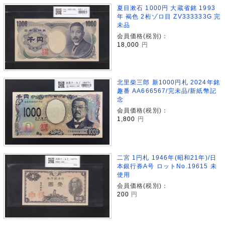
夏目漱石 1000円 大蔵省銘 1993
年 褐色 2桁ゾロ目 ZV333333G 完
未品
会員価格(税別)：
18,000
円
北里柴三郎 新1000円札 2024年銘
趣番 AA666567/完未品/新紙幣記
念
会員価格(税別)：
1,800
円
二宮 1円札 1946年(昭和21年)/日
本銀行券A号 ロットNo.19615 未
使用
会員価格(税別)：
200
円