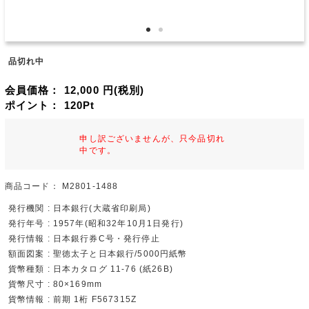
品切れ中
会員価格：
12,000
円(税別)
ポイント：
120
Pt
申し訳ございませんが、只今品切れ
中です。
商品コード：
M2801-1488
発行機関 : 日本銀行(大蔵省印刷局)
発行年号 : 1957年(昭和32年10月1日発行)
発行情報 : 日本銀行券C号・発行停止
額面図案 : 聖徳太子と日本銀行/5000円紙幣
貨幣種類 : 日本カタログ 11-76 (紙26B)
貨幣尺寸 : 80×169mm
貨幣情報 : 前期 1桁 F567315Z