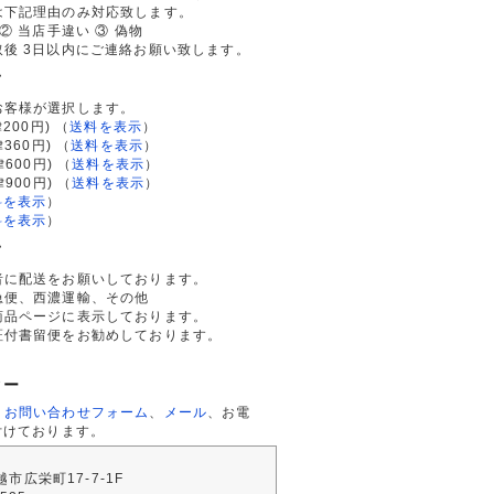
は下記理由のみ対応致します。
② 当店手違い ③ 偽物
後 3日以内にご連絡お願い致します。
て
お客様が選択します。
200円)
（
送料を表示
）
律360円)
（
送料を表示
）
律600円)
（
送料を表示
）
律900円)
（
送料を表示
）
料を表示
）
料を表示
）
て
者に配送をお願いしております。
急便、西濃運輸、その他
商品ページに表示しております。
証付書留便をお勧めしております。
ター
、
お問い合わせフォーム
、
メール
、お電
付けております。
川越市広栄町17-7-1F