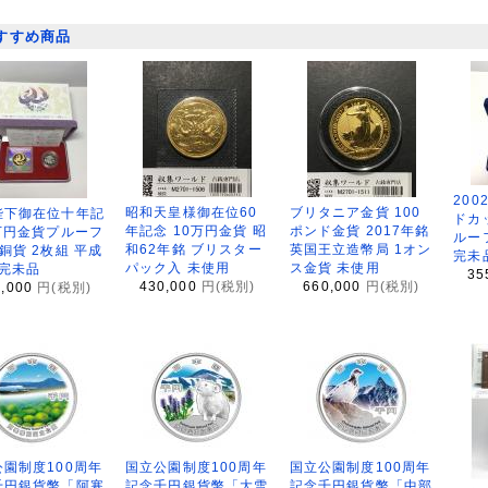
すすめ商品
200
昭和天皇様御在位60
ブリタニア金貨 100
陛下御在位十年記
ドカ
年記念 10万円金貨 昭
ポンド金貨 2017年銘
万円金貨プルーフ
ルー
和62年銘 ブリスター
英国王立造幣局 1オン
銅貨 2枚組 平成
完未
パック入 未使用
ス金貨 未使用
 完未品
35
430,000
円(税別)
660,000
円(税別)
8,000
円(税別)
園制度100周年
国立公園制度100周年
国立公園制度100周年
千円銀貨幣「阿寒
記念千円銀貨幣「大雪
記念千円銀貨幣「中部