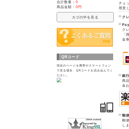
合計数量：
0
チェ
商品金額：
0円
用意
ク
カゴの中を見る
Pa
クレ
「
金
QRコード
現在のページを携帯やスマートフォン
で見る場合、QRコードを読み込んでく
銀
ださい。
商
金
郵
郵
し