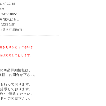
グ 11-88
mm
/AC510051
使用/束札ばらし
 (店頭在庫)
〜ご選択可(同梱可)
頂きありがとうございま
品は完売しております。
幣記念の商品詳細情報は、
気軽にお問合せ下さい。
売も行っております。
格提示しております。
ぜひご連絡ください。
ルドへご相談下さい。