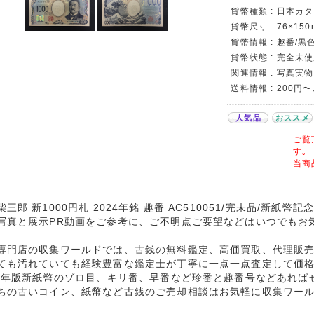
貨幣種類 : 日本カタロ
貨幣尺寸 : 76×150
貨幣情報 : 趣番/黒色
貨幣状態 : 完全未
関連情報 : 写真実物
送料情報 : 200円
人気品
おススメ
ご覧
す｡
当商
柴三郎 新1000円札 2024年銘 趣番 AC510051/完未品/新紙
写真と展示PR動画をご参考に、ご不明点ご要望などはいつでもお
専門店の収集ワールドでは、古銭の無料鑑定、高価買取、代理販
ても汚れていても経験豊富な鑑定士が丁寧に一点一点査定して価
24年版新紙幣のゾロ目、キリ番、早番など珍番と趣番号などあれば
ちの古いコイン、紙幣など古銭のご売却相談はお気軽に収集ワー