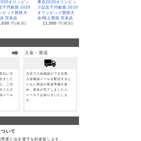
2020オリンピッ
東京2020オリンピッ
念千円銀貨 2020
ク記念千円銀貨 2020
ンピック競技大
オリンピック競技大
水泳 完未品
会/陸上競技 完未品
1,000
円(税別)
11,000
円(税別)
入金・発送
支払い方
当店で入金確認ができ次第、
きました
入金確認メールを配信すると
上、ご注
ともに商品の発送準備を進
みくださ
め、発送が完了しましたら、
認メール
メールでお知らせいたしま
。
す。
について
利尊重と法令遵守を約束致します。