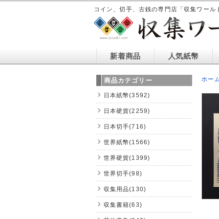
コイン、切手、古銭の専門店「収集ワール
新着商品
人気紙幣
ホー
商品カテゴリー
日本紙幣(3592)
日本硬貨(2259)
日本切手(716)
世界紙幣(1566)
世界硬貨(1399)
世界切手(98)
収集用品(130)
収集書籍(63)