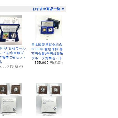
おすすめ商品一覧
日本国際博覧会記念
2FIFA 日韓ワール
2005年/愛地球博 壱
ップ 記念金銀プ
万円金貨/千円銀貨幣
フ貨幣 2枚セット
プルーフ貨幣セット
品
355,000
円(税別)
5,000
円(税別)