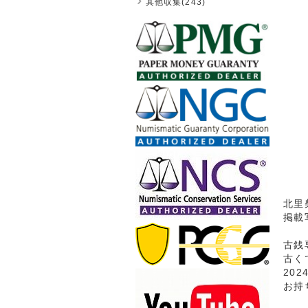
其他収集(243)
北里
掲載
古銭
古く
20
お持