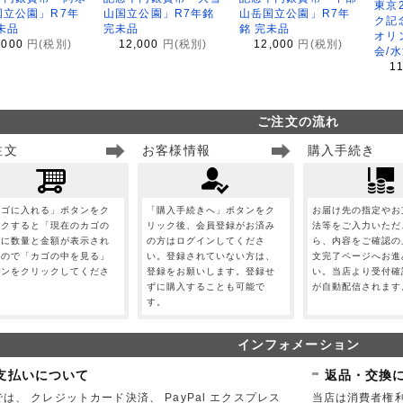
東京
国立公園」R7年
山国立公園」R7年銘
山岳国立公園」R7年
ク記
未品
完未品
銘 完未品
オリ
,000
円(税別)
12,000
円(税別)
12,000
円(税別)
会/
1
ご注文の流れ
注文
お客様情報
購入手続き
カゴに入れる」ボタンをク
「購入手続きへ」ボタンをク
お届け先の指定やお
ックすると「現在のカゴの
リック後、会員登録がお済み
法等をご入力いただ
」に数量と金額が表示され
の方はログインしてくださ
ら、内容をご確認の
すので「カゴの中を見る」
い。登録されていない方は、
文完了ページへお進
タンをクリックしてくださ
登録をお願いします。登録せ
い。当店より受付確
。
ずに購入することも可能で
が自動配信されます
す。
インフォメーション
支払いについて
返品・交換
は、 クレジットカード決済、 PayPal エクスプレス
当店は消費者権