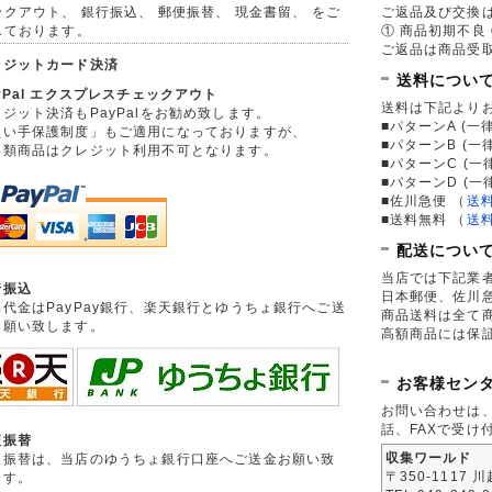
ックアウト、 銀行振込、 郵便振替、 現金書留、 をご
ご返品及び交換
しております。
① 商品初期不良 
ご返品は商品受取
レジットカード決済
送料につい
yPal エクスプレスチェックアウト
送料は下記より
ジット決済もPayPalをお勧め致します。
■パターンA (一律
買い手保護制度」もご適用になっておりますが、
■パターンB (一
券類商品はクレジット利用不可となります。
■パターンC (一
■パターンD (一
■佐川急便
（
送
■送料無料
（
送
配送につい
当店では下記業
行振込
日本郵便、佐川
品代金はPayPay銀行、楽天銀行とゆうちょ銀行へご送
商品送料は全て
お願い致します。
高額商品には保
お客様セン
お問い合わせは
話、FAXで受け
便振替
収集ワールド
便振替は、当店のゆうちょ銀行口座へご送金お願い致
〒350-1117 
ます。