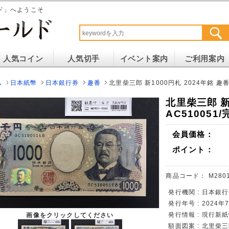
ド」へようこそ
人気コイン
人気切手
イベント案内
ご利用案内
ム
日本紙幣
日本銀行券
趣番
北里柴三郎 新1000円札 2024年銘 趣番
北里柴三郎 新
AC510051
会員価格：
ポイント：
商品コード：
M280
発行機関 : 日本銀行
発行年号 : 2024
発行情報 : 現行新
画像をクリックしてください
額面図案 : 北里柴三