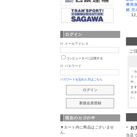
摩周
銘 完
12
ログイン
メールアドレス
ご
コンピューターに記憶する
パスワード
「
リ
パスワードを忘れた方はこちら
中
ま
ボ
い
現在のカゴの中
お
▼カート内に商品はございませ
ん。
当店で