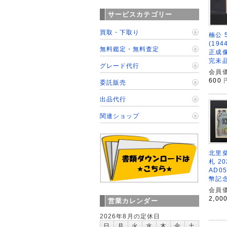
サービスカテゴリー
買取・下取り
楠公 
(19
無料鑑定・無料査定
正成像
完未品
グレード代行
会員価
600
委託販売
出品代行
関連ショップ
北里柴
札 2
AD0
幣記
会員価
2,00
営業カレンダー
2026年8月の定休日
日
月
火
水
木
金
土