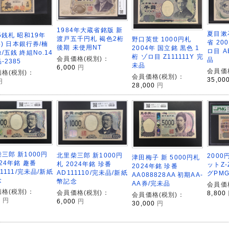
1984年大蔵省銘版 新
夏目漱石
5銭札 昭和19年
渡戸五千円札 褐色2桁
野口英世 1000円札
省 20
44) 日本銀行券/楠
後期 未使用NT
2004年 国立銘 黒色 1
ロ目 A
/五銭 終組No.14
桁 ゾロ目 Z111111Y 完
会員価格(税別)：
品
-2385
未品
6,000
円
会員価
格(税別)：
会員価格(税別)：
35,00
円
28,000
円
三郎 新1000円
北里柴三郎 新1000円
2000
津田梅子 新 5000円札
024年銘 趣番
札 2024年銘 珍番
ットZ
2024年銘 珍番
51111/完未品/新紙
AD111110/完未品/新紙
グPMG
AA088828AA 初期AA-
念
幣記念
AA券/完未品
会員価
格(税別)：
会員価格(税別)：
8,800
会員価格(税別)：
0
円
6,000
円
30,000
円