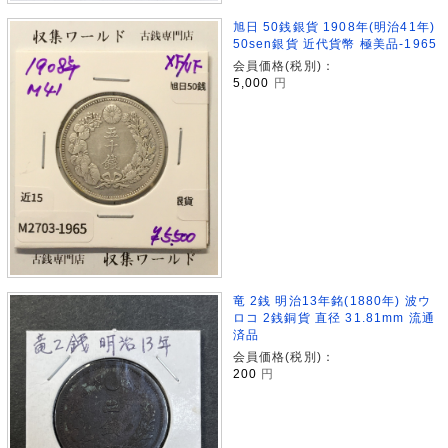
旭日 50銭銀貨 1908年(明治41年)
50sen銀貨 近代貨幣 極美品-1965
会員価格(税別)：
5,000
円
竜 2銭 明治13年銘(1880年) 波ウ
ロコ 2銭銅貨 直径 31.81mm 流通
済品
会員価格(税別)：
200
円