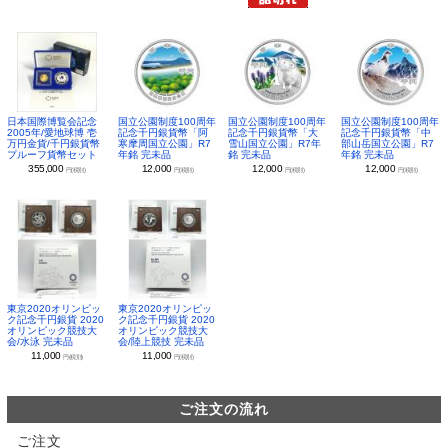
日本国際博覧会記念
国立公園制度100周年
国立公園制度100周年
国立公園制度100周年
2005年/愛地球博 壱
記念千円銀貨幣「阿
記念千円銀貨幣「大
記念千円銀貨幣「中
万円金貨/千円銀貨幣
寒摩周国立公園」R7
雪山国立公園」R7年
部山岳国立公園」R7
プルーフ貨幣セット
年銘 完未品
銘 完未品
年銘 完未品
355,000
12,000
12,000
12,000
円(税別)
円(税別)
円(税別)
円(税別)
東京2020オリンピッ
東京2020オリンピッ
ク記念千円銀貨 2020
ク記念千円銀貨 2020
オリンピック競技大
オリンピック競技大
会/水泳 完未品
会/陸上競技 完未品
11,000
11,000
円(税別)
円(税別)
ご注文の流れ
ご注文