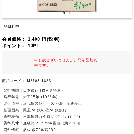
品切れ中
会員価格：
1,400
円(税別)
ポイント：
14
Pt
申し訳ございませんが、只今品切れ
中です。
商品コード：
M2703-1883
発行機関 : 日本銀行 (政府造幣局)
発行年号 : 大正15年 (1926年)
発行情報 : 近代貨幣シリーズ・発行流通停止
額面図案 : 鳳凰 50銭/小型50銭銀貨
貨幣種類 : 日本貨幣カタログ 01-17 (近17)
貨幣尺寸 : 直径約 23.5mm/量目は約 4.95g
貨幣情報 : 品位 銀720/銅280