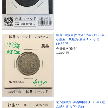
鳳凰 50銭銀貨 大正12年 (1923年)
小型五十銭銀貨/量目 4.95g/美
品-1876
会員価格(税別)：
1,300
円
竜 5銭銀貨 明治8年銘(1875年) 竜
五銭銀貨/近35 美品