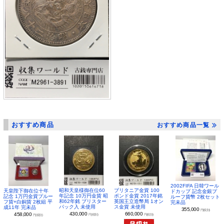
おすすめ商品
おすすめ商品一覧
2002FIFA 日韓ワール
昭和天皇様御在位60
ブリタニア金貨 100
天皇陛下御在位十年
ドカップ 記念金銀プ
年記念 10万円金貨 昭
ポンド金貨 2017年銘
記念 1万円金貨プルー
ルーフ貨幣 2枚セット
和62年銘 ブリスター
英国王立造幣局 1オン
フ貨+白銅貨 2枚組 平
完未品
パック入 未使用
ス金貨 未使用
成11年 完未品
355,000
円(税別)
430,000
660,000
458,000
円(税別)
円(税別)
円(税別)