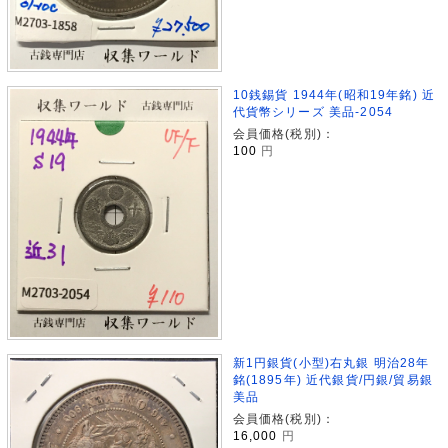
10銭錫貨 1944年(昭和19年銘) 近
代貨幣シリーズ 美品-2054
会員価格(税別)：
100
円
新1円銀貨(小型)右丸銀 明治28年
銘(1895年) 近代銀貨/円銀/貿易銀
美品
会員価格(税別)：
16,000
円