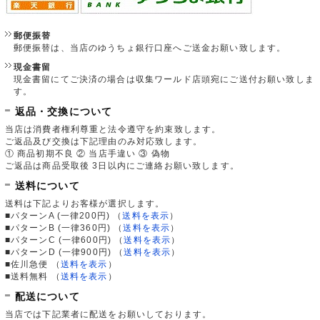
郵便振替
郵便振替は、当店のゆうちょ銀行口座へご送金お願い致します。
現金書留
現金書留にてご決済の場合は収集ワールド店頭宛にご送付お願い致しま
す。
返品・交換について
当店は消費者権利尊重と法令遵守を約束致します。
ご返品及び交換は下記理由のみ対応致します。
① 商品初期不良 ② 当店手違い ③ 偽物
ご返品は商品受取後 3日以内にご連絡お願い致します。
送料について
送料は下記よりお客様が選択します。
■パターンA (一律200円)
（
送料を表示
）
■パターンB (一律360円)
（
送料を表示
）
■パターンC (一律600円)
（
送料を表示
）
■パターンD (一律900円)
（
送料を表示
）
■佐川急便
（
送料を表示
）
■送料無料
（
送料を表示
）
配送について
当店では下記業者に配送をお願いしております。