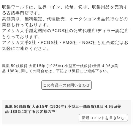
収集ワールドは、世界コイン、紙幣、切手、収集用品を売買す
る古銭専門店です。
高価買取、無料鑑定、代理販売、オークション出品代行などの
業務も行っております。
アメリカ大手鑑定機関のPCGS社の公式代理店/ディラー認定店
となっております。
アメリカ大手3社・PCGS社・PMG社・NGC社と組合鑑定はお
気軽にご連絡ください。
鳳凰 50銭銀貨 大正15年 (1926年) 小型五十銭銀貨/量目 4.95g/美
品-1883に関しての問合せは、下記より気軽にご連絡下さい。
この商品へのお問い合わせ
鳳凰 50銭銀貨 大正15年 (1926年) 小型五十銭銀貨/量目 4.95g/美
品-1883に対するお客様の声
新規コメントを書き込む