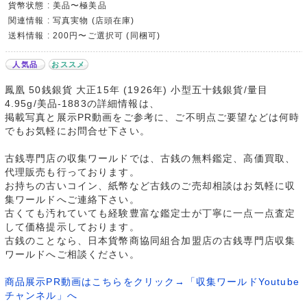
貨幣状態 : 美品〜極美品
関連情報 : 写真実物 (店頭在庫)
送料情報 : 200円〜ご選択可 (同梱可)
人気品
おススメ
鳳凰 50銭銀貨 大正15年 (1926年) 小型五十銭銀貨/量目
4.95g/美品-1883の詳細情報は、
掲載写真と展示PR動画をご参考に、ご不明点ご要望などは何時
でもお気軽にお問合せ下さい。
古銭専門店の収集ワールドでは、古銭の無料鑑定、高価買取、
代理販売も行っております。
お持ちの古いコイン、紙幣など古銭のご売却相談はお気軽に収
集ワールドへご連絡下さい。
古くても汚れていても経験豊富な鑑定士が丁寧に一点一点査定
して価格提示しております。
古銭のことなら、日本貨幣商協同組合加盟店の古銭専門店収集
ワールドへご相談ください。
商品展示PR動画はこちらをクリック→「収集ワールドYoutube
チャンネル」へ