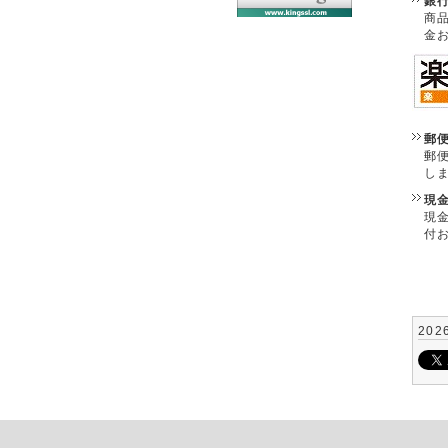
銀
商
金
郵
郵
し
現
現
付
202