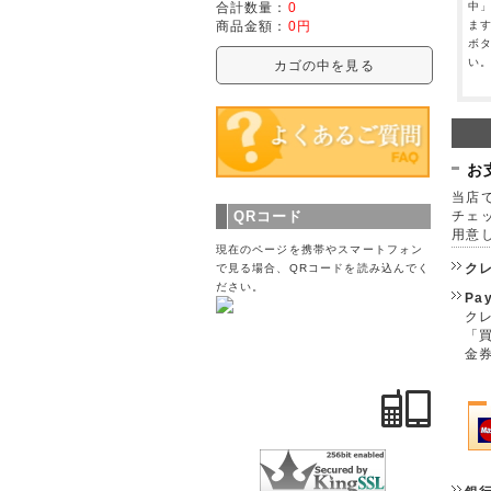
合計数量：
0
中
商品金額：
0円
ま
ボ
い
カゴの中を見る
お
当店で
QRコード
チェ
用意
現在のページを携帯やスマートフォン
ク
で見る場合、QRコードを読み込んでく
ださい。
Pa
クレ
「
金