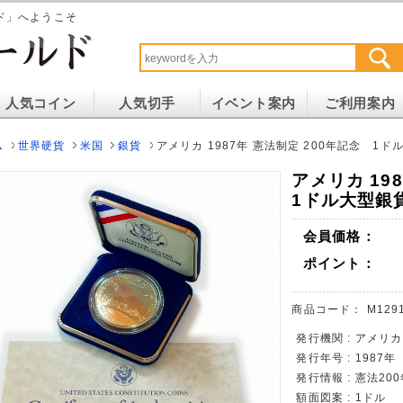
ド」へようこそ
人気コイン
人気切手
イベント案内
ご利用案内
ム
世界硬貨
米国
銀貨
アメリカ 1987年 憲法制定 200年記念 1ド
アメリカ 19
1ドル大型銀
会員価格：
ポイント：
商品コード：
M129
発行機関 : アメリカ
発行年号 : 1987年
発行情報 : 憲法20
額面図案 : 1ドル