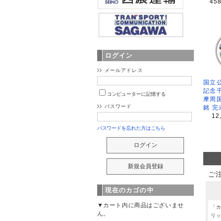
45
ログイン
メールアドレス
国立公
記念
コンピューターに記憶する
摩周
パスワード
銘 完
12
パスワードを忘れた方はこちら
ご
現在のカゴの中
▼カート内に商品はございませ
「
ん。
リ