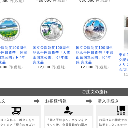
430,000
円(税別)
660,000
円(税別)
8,000
円(税別)
園制度100周年
国立公園制度100周年
国立公園制度100周年
千円銀貨幣「阿寒
記念千円銀貨幣「大雪
記念千円銀貨幣「中部
東京
国立公園」R7年
山国立公園」R7年銘
山岳国立公園」R7年
ク記
未品
完未品
銘 完未品
オリ
,000
円(税別)
12,000
円(税別)
12,000
円(税別)
会/
1
ご注文の流れ
注文
お客様情報
購入手続き
カゴに入れる」ボタンをク
「購入手続きへ」ボタンをク
お届け先の指定やお
ックすると「現在のカゴの
リック後、会員登録がお済み
法等をご入力いただ