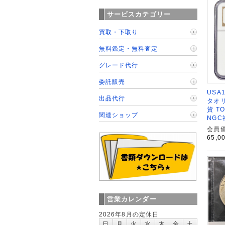
サービスカテゴリー
買取・下取り
無料鑑定・無料査定
グレード代行
委託販売
USA
出品代行
タオ
貨 T
関連ショップ
NGC
会員価
65,0
営業カレンダー
2026年8月の定休日
日
月
火
水
木
金
土