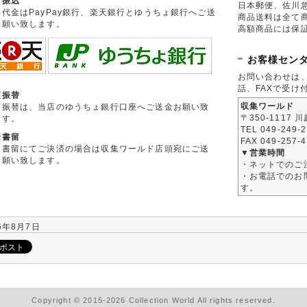
行振込
日本郵便、佐川
品代金はPayPay銀行、楽天銀行とゆうちょ銀行へご送
商品送料は全て
お願い致します。
高額商品には保
お客様セン
お問い合わせは
話、FAXで受け
便振替
収集ワールド
便振替は、当店のゆうちょ銀行口座へご送金お願い致
〒350-1117 
ます。
TEL 049-249-
金書留
FAX 049-257-
金書留にてご決済の場合は収集ワールド店頭宛にご送
▼営業時間
お願い致します。
・ネットでのご
・お電話でのお問
す。
6年8月7日
Copyright © 2015-2026 Collection World All rights reserved.