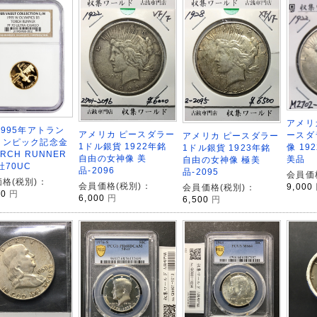
アメリ
1995年アトラン
アメリカ ピースダラー
ースダ
アメリカ ピースダラー
リンピック記念金
1ドル銀貨 1922年銘
像 19
1ドル銀貨 1923年銘
ORCH RUNNER
自由の女神像 美
美品
自由の女神像 極美
社70UC
品-2096
品-2095
会員価
格(税別)：
会員価格(税別)：
9,000
会員価格(税別)：
00
円
6,000
円
6,500
円