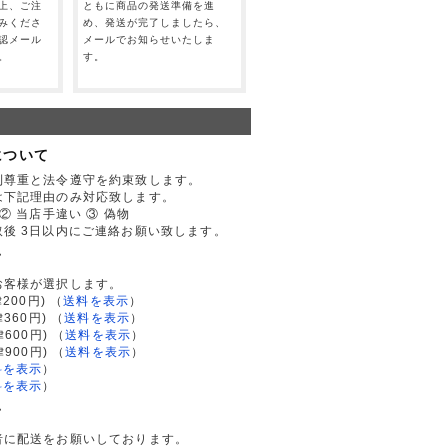
上、ご注
ともに商品の発送準備を進
みくださ
め、発送が完了しましたら、
認メール
メールでお知らせいたしま
。
す。
について
利尊重と法令遵守を約束致します。
は下記理由のみ対応致します。
② 当店手違い ③ 偽物
後 3日以内にご連絡お願い致します。
て
お客様が選択します。
200円)
（
送料を表示
）
律360円)
（
送料を表示
）
律600円)
（
送料を表示
）
律900円)
（
送料を表示
）
料を表示
）
料を表示
）
て
者に配送をお願いしております。