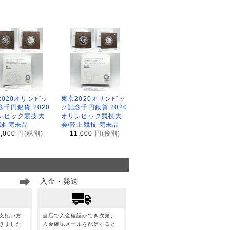
2020オリンピッ
東京2020オリンピッ
念千円銀貨 2020
ク記念千円銀貨 2020
ンピック競技大
オリンピック競技大
水泳 完未品
会/陸上競技 完未品
1,000
円(税別)
11,000
円(税別)
入金・発送
支払い方
当店で入金確認ができ次第、
きました
入金確認メールを配信すると