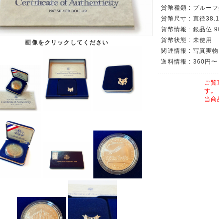
貨幣種類 : プルー
貨幣尺寸 : 直径38.1
貨幣情報 : 銀品位 9
貨幣状態 : 未使用
画像をクリックしてください
関連情報 : 写真実物
送料情報 : 360円〜
ご覧
す｡
当商