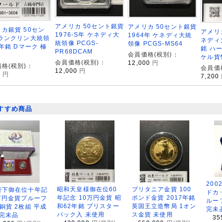
アメリカ 50セント銀貨
アメリカ 50セント銀貨
カ銀貨 50セン
アメリ
1976-S年 ケネディ大
1964年 ケネディ大統
フランクリン大統領
ネディ
統領像 PCGS-
領像 PCGS-MS64
8年銘 Dマーク 極
銘 ハ
PR68DCAM
会員価格(税別)：
ケル貨
会員価格(税別)：
12,000
円
格(税別)：
会員価
12,000
円
0
円
7,200
すすめ商品
200
昭和天皇様御在位60
ブリタニア金貨 100
陛下御在位十年記
ドカ
年記念 10万円金貨 昭
ポンド金貨 2017年銘
万円金貨プルーフ
ルー
和62年銘 ブリスター
英国王立造幣局 1オン
銅貨 2枚組 平成
完未
パック入 未使用
ス金貨 未使用
 完未品
35