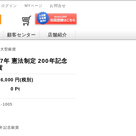
ログイン
MYページ
お問合せ
顧客センター
店舗紹介
ル大型銀貨
87年 憲法制定 200年記念
貨
6,000
円(税別)
0
Pt
1-1005
0年記念銀貨