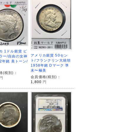
カ 1ドル銀貨 ピ
アメリカ銀貨 50セン
ラー/自由の女神
ト/フランクリン大統領
22年銘 美トーン/
1958年銘 Dマーク 準
未〜極美
格(税別)：
会員価格(税別)：
円
1,800
円