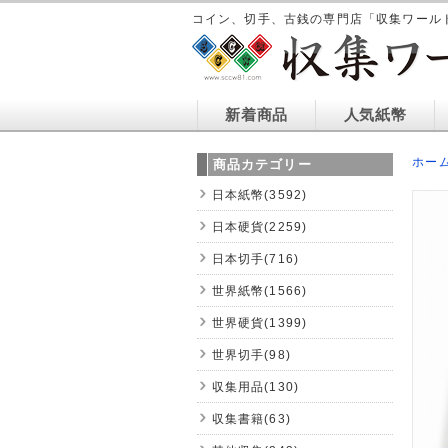
コイン、切手、古銭の専門店「収集ワール
新着商品
人気紙幣
ホー
商品カテゴリー
日本紙幣(3592)
日本硬貨(2259)
日本切手(716)
世界紙幣(1566)
世界硬貨(1399)
世界切手(98)
収集用品(130)
収集書籍(63)