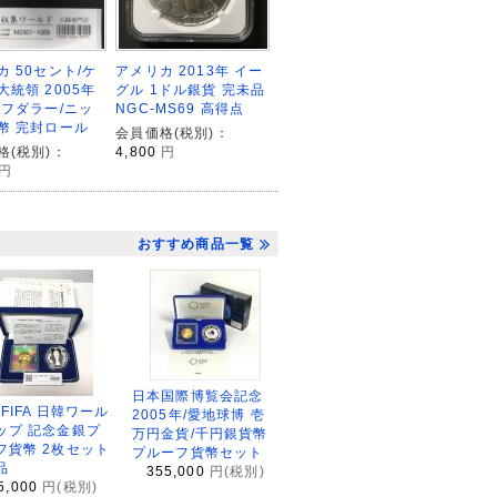
カ 50セント/ケ
アメリカ 2013年 イー
大統領 2005年
グル 1ドル銀貨 完未品
ーフダラー/ニッ
NGC-MS69 高得点
幣 完封ロール
会員価格(税別)：
格(税別)：
4,800
円
円
おすすめ商品一覧
日本国際博覧会記念
2FIFA 日韓ワール
2005年/愛地球博 壱
ップ 記念金銀プ
万円金貨/千円銀貨幣
フ貨幣 2枚セット
プルーフ貨幣セット
品
355,000
円(税別)
5,000
円(税別)