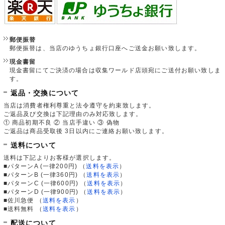
郵便振替
郵便振替は、当店のゆうちょ銀行口座へご送金お願い致します。
現金書留
現金書留にてご決済の場合は収集ワールド店頭宛にご送付お願い致しま
す。
返品・交換について
当店は消費者権利尊重と法令遵守を約束致します。
ご返品及び交換は下記理由のみ対応致します。
① 商品初期不良 ② 当店手違い ③ 偽物
ご返品は商品受取後 3日以内にご連絡お願い致します。
送料について
送料は下記よりお客様が選択します。
■パターンA (一律200円)
（
送料を表示
）
■パターンB (一律360円)
（
送料を表示
）
■パターンC (一律600円)
（
送料を表示
）
■パターンD (一律900円)
（
送料を表示
）
■佐川急便
（
送料を表示
）
■送料無料
（
送料を表示
）
配送について