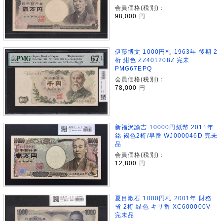
会員価格(税別)：
98,000
円
伊藤博文 1000円札 1963年 後期 2
桁 紺色 ZZ401208Z 完未
PMG67EPQ
会員価格(税別)：
78,000
円
新福沢諭吉 10000円紙幣 2011年
銘 褐色2桁/早番 WJ000046D 完未
品
会員価格(税別)：
12,800
円
夏目漱石 1000円札 2001年 財務
省 2桁 緑色 キリ番 XC600000V
完未品