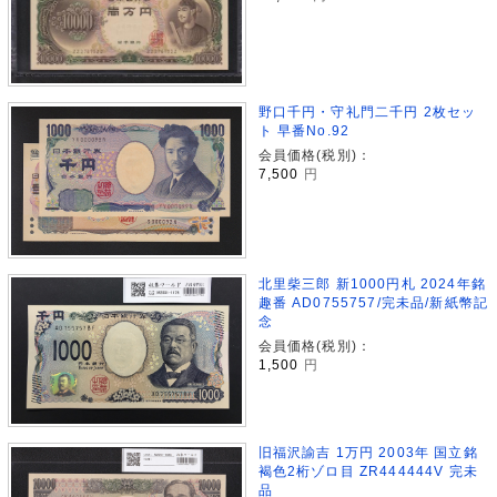
野口千円・守礼門二千円 2枚セッ
ト 早番No.92
会員価格(税別)：
7,500
円
北里柴三郎 新1000円札 2024年銘
趣番 AD0755757/完未品/新紙幣記
念
会員価格(税別)：
1,500
円
旧福沢諭吉 1万円 2003年 国立銘
褐色2桁ゾロ目 ZR444444V 完未
品