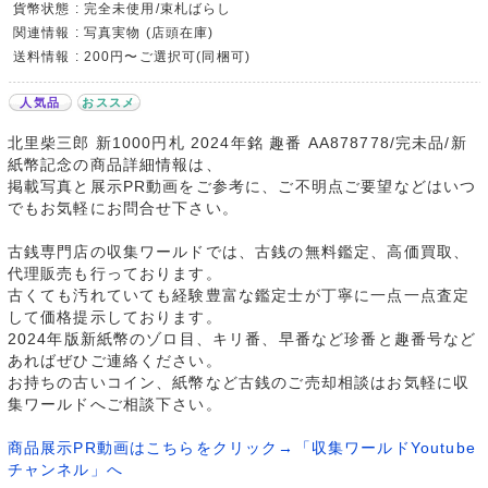
貨幣状態 : 完全未使用/束札ばらし
関連情報 : 写真実物 (店頭在庫)
送料情報 : 200円〜ご選択可(同梱可)
人気品
おススメ
北里柴三郎 新1000円札 2024年銘 趣番 AA878778/完未品/新
紙幣記念の商品詳細情報は、
掲載写真と展示PR動画をご参考に、ご不明点ご要望などはいつ
でもお気軽にお問合せ下さい。
古銭専門店の収集ワールドでは、古銭の無料鑑定、高価買取、
代理販売も行っております。
古くても汚れていても経験豊富な鑑定士が丁寧に一点一点査定
して価格提示しております。
2024年版新紙幣のゾロ目、キリ番、早番など珍番と趣番号など
あればぜひご連絡ください。
お持ちの古いコイン、紙幣など古銭のご売却相談はお気軽に収
集ワールドへご相談下さい。
商品展示PR動画はこちらをクリック→「収集ワールドYoutube
チャンネル」へ