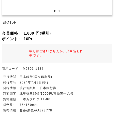
品切れ中
会員価格：
1,600
円(税別)
ポイント：
16
Pt
申し訳ございませんが、只今品切れ
中です。
商品コード：
M2801-1434
発行機関 : 日本銀行(国立印刷局)
発行年号 : 2024年7月3日発行
発行情報 : 現行新紙幣・日本銀行券
額面図案 : 北里柴三郎像/1000円/富嶽三十六景
貨幣種類 : 日本カタログ 11-88
貨幣尺寸 : 76×150mm
貨幣情報 : 趣番/黒色/AA878778