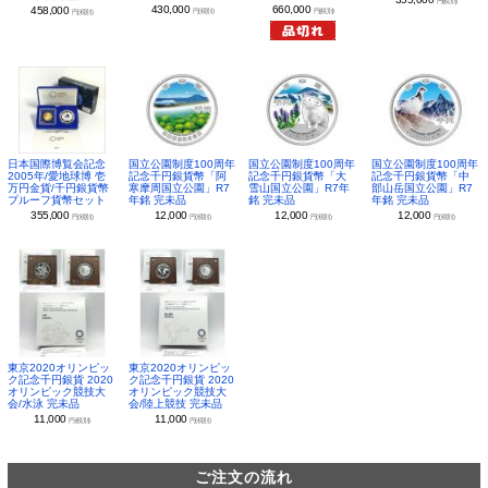
円(税別)
430,000
660,000
458,000
円(税別)
円(税別)
円(税別)
日本国際博覧会記念
国立公園制度100周年
国立公園制度100周年
国立公園制度100周年
2005年/愛地球博 壱
記念千円銀貨幣「阿
記念千円銀貨幣「大
記念千円銀貨幣「中
万円金貨/千円銀貨幣
寒摩周国立公園」R7
雪山国立公園」R7年
部山岳国立公園」R7
プルーフ貨幣セット
年銘 完未品
銘 完未品
年銘 完未品
355,000
12,000
12,000
12,000
円(税別)
円(税別)
円(税別)
円(税別)
東京2020オリンピッ
東京2020オリンピッ
ク記念千円銀貨 2020
ク記念千円銀貨 2020
オリンピック競技大
オリンピック競技大
会/水泳 完未品
会/陸上競技 完未品
11,000
11,000
円(税別)
円(税別)
ご注文の流れ