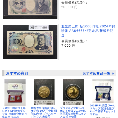
会員価格(税別)：
50,000
円
北里柴三郎 新1000円札 2024年銘
珍番 AA666664/完未品/新紙幣記
念
会員価格(税別)：
7,000
円
おすすめ商品
おすすめ商品一覧
2002FIFA 日韓ワール
昭和天皇様御在位60
ブリタニア金貨 100
天皇陛下御在位十年
ドカップ 記念金銀プ
年記念 10万円金貨 昭
ポンド金貨 2017年銘
記念 1万円金貨プルー
ルーフ貨幣 2枚セット
和62年銘 ブリスター
英国王立造幣局 1オン
フ貨+白銅貨 2枚組 平
完未品
パック入 未使用
ス金貨 未使用
成11年 完未品
355,000