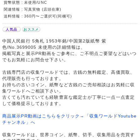
貨幣状態 : 未使用/UNC
関連情報 : 写真実物 (店頭在庫)
送料情報 : 360円〜ご選択可(同梱可)
人気品
おススメ
中国人民銀行 5角札 1953年銘/中国第2版紙幣 紫
色/No.3699005 未使用の詳細情報は、
掲載写真と展示PR動画をご参考に、ご不明点ご要望などはいつ
でもお気軽にお問合せ下さい。
古銭専門店の収集ワールドでは、古銭の無料鑑定、高価買取、
代理販売も行っております。
お持ちの古いコイン、紙幣など古銭のご売却相談はお気軽に収
集ワールドへご相談下さい。
古くても汚れていても経験豊富な鑑定士が丁寧に一点一点査定
して価格提示しております。
商品展示PR動画はこちらをクリック→「収集ワールドYoutube
チャンネル」へ
収集ワールドは、世界コイン、紙幣、切手、収集用品を売買す