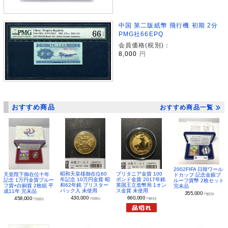
中国 第二版紙幣 飛行機 初期 2分
PMG社66EPQ
会員価格(税別)：
8,000
円
おすすめ商品
おすすめ商品一覧
2002FIFA 日韓ワール
昭和天皇様御在位60
ブリタニア金貨 100
天皇陛下御在位十年
ドカップ 記念金銀プ
年記念 10万円金貨 昭
ポンド金貨 2017年銘
記念 1万円金貨プルー
ルーフ貨幣 2枚セット
和62年銘 ブリスター
英国王立造幣局 1オン
フ貨+白銅貨 2枚組 平
完未品
パック入 未使用
ス金貨 未使用
成11年 完未品
355,000
円(税別)
430,000
660,000
458,000
円(税別)
円(税別)
円(税別)