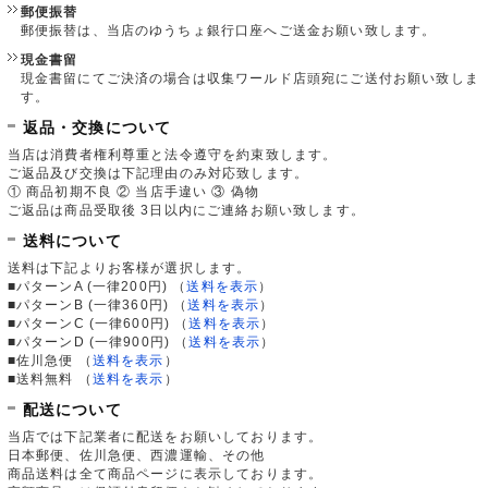
郵便振替
郵便振替は、当店のゆうちょ銀行口座へご送金お願い致します。
現金書留
現金書留にてご決済の場合は収集ワールド店頭宛にご送付お願い致しま
す。
返品・交換について
当店は消費者権利尊重と法令遵守を約束致します。
ご返品及び交換は下記理由のみ対応致します。
① 商品初期不良 ② 当店手違い ③ 偽物
ご返品は商品受取後 3日以内にご連絡お願い致します。
送料について
送料は下記よりお客様が選択します。
■パターンA (一律200円)
（
送料を表示
）
■パターンB (一律360円)
（
送料を表示
）
■パターンC (一律600円)
（
送料を表示
）
■パターンD (一律900円)
（
送料を表示
）
■佐川急便
（
送料を表示
）
■送料無料
（
送料を表示
）
配送について
当店では下記業者に配送をお願いしております。
日本郵便、佐川急便、西濃運輸、その他
商品送料は全て商品ページに表示しております。