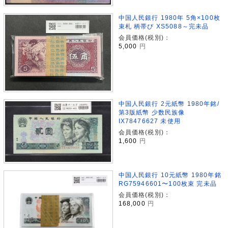
中国人民銀行 1980年 5角×100枚
束札 柄帯び XS5088～完未品
会員価格(税別)：
5,000
円
中国人民銀行 2元紙幣 1980年銘/
第3版紙幣 少数民族像
IX78476627 未使用
会員価格(税別)：
1,600
円
中国人民銀行 10元紙幣 1980年銘
RG75946601〜100枚束 完未品
会員価格(税別)：
168,000
円