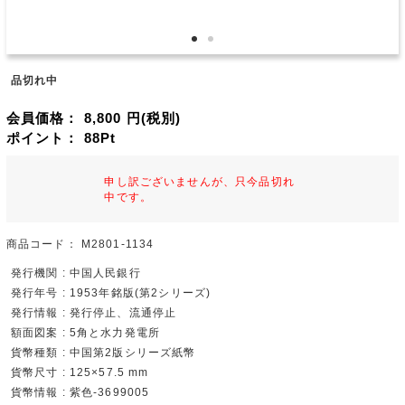
品切れ中
会員価格：
8,800
円(税別)
ポイント：
88
Pt
申し訳ございませんが、只今品切れ
中です。
商品コード：
M2801-1134
発行機関 : 中国人民銀行
発行年号 : 1953年銘版(第2シリーズ)
発行情報 : 発行停止、流通停止
額面図案 : 5角と水力発電所
貨幣種類 : 中国第2版シリーズ紙幣
貨幣尺寸 : 125×57.5 mm
貨幣情報 : 紫色-3699005