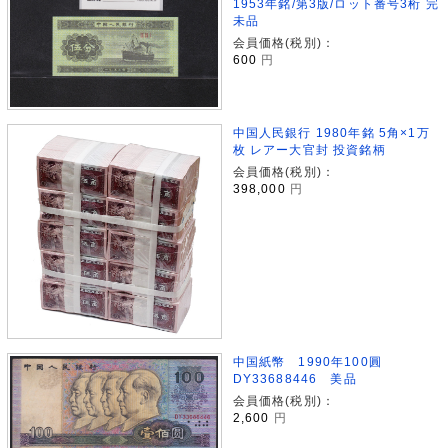
1953年銘/第3版/ロット番号3桁 完
未品
会員価格(税別)：
600
円
中国人民銀行 1980年銘 5角×1万
枚 レアー大官封 投資銘柄
会員価格(税別)：
398,000
円
中国紙幣 1990年100圓
DY33688446 美品
会員価格(税別)：
2,600
円