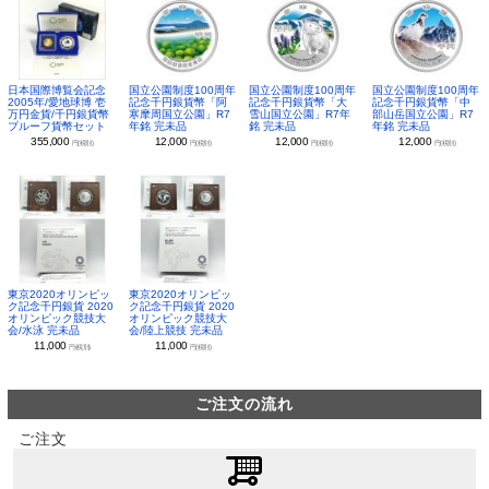
日本国際博覧会記念
国立公園制度100周年
国立公園制度100周年
国立公園制度100周年
2005年/愛地球博 壱
記念千円銀貨幣「阿
記念千円銀貨幣「大
記念千円銀貨幣「中
万円金貨/千円銀貨幣
寒摩周国立公園」R7
雪山国立公園」R7年
部山岳国立公園」R7
プルーフ貨幣セット
年銘 完未品
銘 完未品
年銘 完未品
355,000
12,000
12,000
12,000
円(税別)
円(税別)
円(税別)
円(税別)
東京2020オリンピッ
東京2020オリンピッ
ク記念千円銀貨 2020
ク記念千円銀貨 2020
オリンピック競技大
オリンピック競技大
会/水泳 完未品
会/陸上競技 完未品
11,000
11,000
円(税別)
円(税別)
ご注文の流れ
ご注文