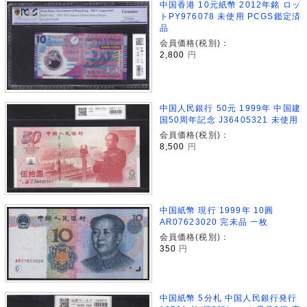
中国香港 10元紙幣 2012年銘 ロッ
トPY976078 未使用 PCGS鑑定済
品
会員価格(税別)：
2,800
円
中国人民銀行 50元 1999年 中国建
国50周年記念 J36405321 未使用
会員価格(税別)：
8,500
円
中国紙幣 現行 1999年 10圓
AR07623020 完未品 一枚
会員価格(税別)：
350
円
中国紙幣 5分札 中国人民銀行発行