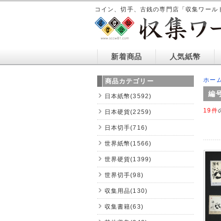
コイン、切手、古銭の専門店「収集ワール
新着商品
人気紙幣
ホー
商品カテゴリー
編
日本紙幣(3592)
19件
日本硬貨(2259)
日本切手(716)
世界紙幣(1566)
世界硬貨(1399)
世界切手(98)
収集用品(130)
収集書籍(63)