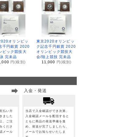
2020オリンピッ
東京2020オリンピッ
念千円銀貨 2020
ク記念千円銀貨 2020
ンピック競技大
オリンピック競技大
水泳 完未品
会/陸上競技 完未品
1,000
円(税別)
11,000
円(税別)
入金・発送
支払い方
当店で入金確認ができ次第、
きました
入金確認メールを配信すると
上、ご注
ともに商品の発送準備を進
みくださ
め、発送が完了しましたら、
認メール
メールでお知らせいたしま
。
す。