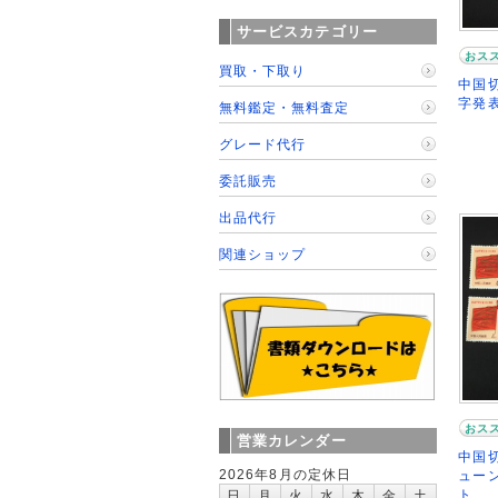
サービスカテゴリー
おス
買取・下取り
中国切
字発表
無料鑑定・無料査定
グレード代行
委託販売
出品代行
関連ショップ
おス
営業カレンダー
中国切
2026年8月の定休日
ューン
ト
日
月
火
水
木
金
土