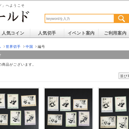
ド」へようこそ
人気コイン
人気切手
イベント案内
ご利用案内
ム
世界切手
中国
編号
号
の商品がございます。
並び