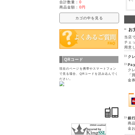
合計数量：
0
商品金額：
0円
カゴの中を見る
お
当店で
チェ
用意
ク
QRコード
Pa
現在のページを携帯やスマートフォン
クレ
で見る場合、QRコードを読み込んでく
「
ださい。
金
銀
商
金