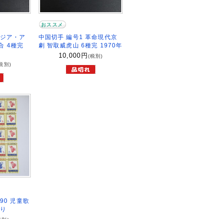
おススメ
アジア・ア
中国切手 編号1 革命現代京
 4種完
劇 智取威虎山 6種完 1970年
10,000
円
(税別)
税別)
-90 児童歌
あり