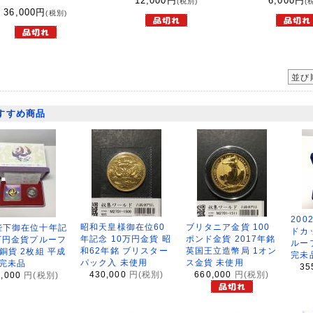
12,000
円
6,000
円
(税別)
(
36,000
円
(税別)
並び
すすめ商品
200
昭和天皇様御在位60
ブリタニア金貨 100
陛下御在位十年記
ドカ
年記念 10万円金貨 昭
ポンド金貨 2017年銘
万円金貨プルーフ
ルー
和62年銘 ブリスター
英国王立造幣局 1オン
銅貨 2枚組 平成
完未
パック入 未使用
ス金貨 未使用
 完未品
35
430,000
円(税別)
660,000
円(税別)
8,000
円(税別)