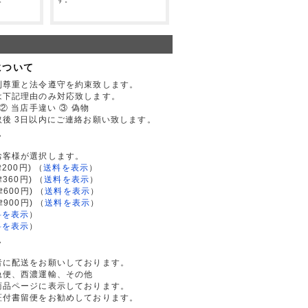
について
利尊重と法令遵守を約束致します。
は下記理由のみ対応致します。
② 当店手違い ③ 偽物
後 3日以内にご連絡お願い致します。
て
お客様が選択します。
200円)
（
送料を表示
）
律360円)
（
送料を表示
）
律600円)
（
送料を表示
）
律900円)
（
送料を表示
）
料を表示
）
料を表示
）
て
者に配送をお願いしております。
急便、西濃運輸、その他
商品ページに表示しております。
証付書留便をお勧めしております。