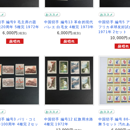
スメ
おススメ
おススメ
手 編号9 毛主席の題
中国切手 編号13 革命的現代
中国切手 編号5 
20周年 5種完 1972年
バレエ 白毛女 4種完 1973年
フリカ卓球友好試合
1971年 2セット
6,000
円
6,000
円
(税別)
(税別)
10,000
円
(
スメ
おススメ
おススメ
手 編号3 パリ・コミ
中国切手 編号12 紅旗用水路
中国切手 編号 86
100周年 4種完 2セッ
4種完 1972年
舞 5セット 汚れ