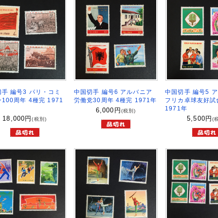
手 編号3 パリ・コミ
中国切手 編号6 アルバニア
中国切手 編号5 
100周年 4種完 1971
労働党30周年 4種完 1971年
フリカ卓球友好試合
1971年
6,000
円
(税別)
18,000
円
5,500
円
(税別)
(