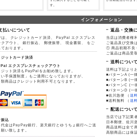
す。
インフォメーション
支払いについて
返品・交換
は、 クレジットカード決済、 PayPal エクスプレス
当店は消費者権
ックアウト、 銀行振込、 郵便振替、 現金書留、 をご
ご返品及び交換
しております。
① 商品初期不良 
ご返品は商品受取
レジットカード決済
送料につい
yPal エクスプレスチェックアウト
送料は下記より
ジット決済もPayPalをお勧め致します。
■パターンA (一律
買い手保護制度」もご適用になっておりますが、
■パターンB (一
券類商品はクレジット利用不可となります。
■パターンC (一
■パターンD (一
■佐川急便
（
送
■送料無料
（
送
配送につい
当店では下記業
行振込
日本郵便、佐川
品代金はPayPay銀行、楽天銀行とゆうちょ銀行へご送
商品送料は全て
お願い致します。
高額商品には保