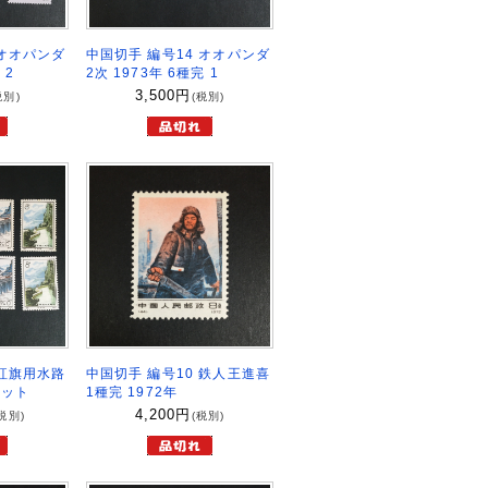
 オオパンダ
中国切手 編号14 オオパンダ
 2
2次 1973年 6種完 1
3,500
円
税別)
(税別)
 紅旗用水路
中国切手 編号10 鉄人王進喜
セット
1種完 1972年
4,200
円
税別)
(税別)