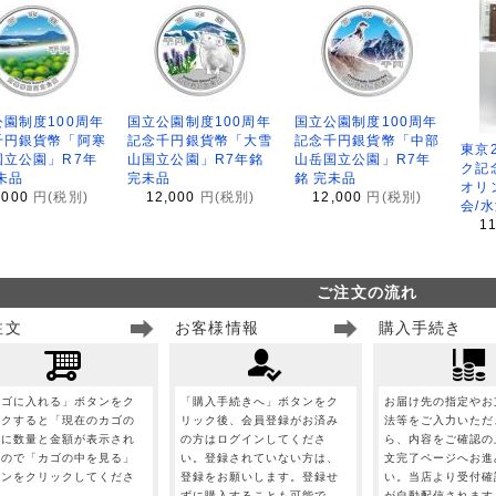
園制度100周年
国立公園制度100周年
国立公園制度100周年
千円銀貨幣「阿寒
記念千円銀貨幣「大雪
記念千円銀貨幣「中部
東京
国立公園」R7年
山国立公園」R7年銘
山岳国立公園」R7年
ク記
未品
完未品
銘 完未品
オリ
,000
円(税別)
12,000
円(税別)
12,000
円(税別)
会/
1
ご注文の流れ
注文
お客様情報
購入手続き
カゴに入れる」ボタンをク
「購入手続きへ」ボタンをク
お届け先の指定やお
ックすると「現在のカゴの
リック後、会員登録がお済み
法等をご入力いただ
」に数量と金額が表示され
の方はログインしてくださ
ら、内容をご確認の
すので「カゴの中を見る」
い。登録されていない方は、
文完了ページへお進
タンをクリックしてくださ
登録をお願いします。登録せ
い。当店より受付確
。
ずに購入することも可能で
が自動配信されます