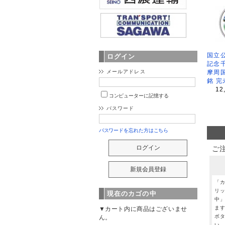
国立公
ログイン
記念
メールアドレス
摩周
銘 完
12
コンピューターに記憶する
パスワード
パスワードを忘れた方はこちら
ご
「
リ
現在のカゴの中
中
ま
▼カート内に商品はございませ
ボ
ん。
い