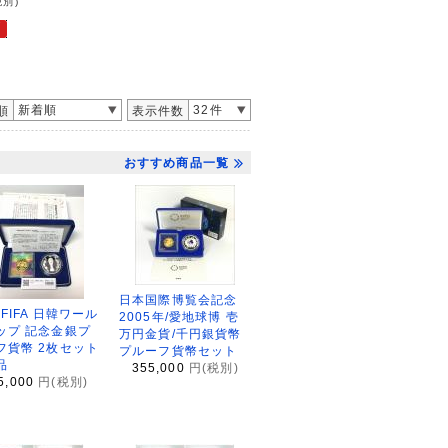
税別)
新着順
32件
順
表示件数
おすすめ商品一覧
日本国際博覧会記念
2FIFA 日韓ワール
2005年/愛地球博 壱
ップ 記念金銀プ
万円金貨/千円銀貨幣
フ貨幣 2枚セット
プルーフ貨幣セット
品
355,000
円(税別)
5,000
円(税別)