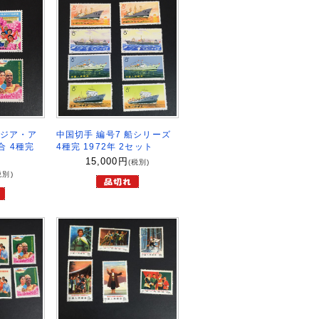
アジア・ア
中国切手 編号7 船シリーズ
 4種完
4種完 1972年 2セット
15,000
円
(税別)
税別)