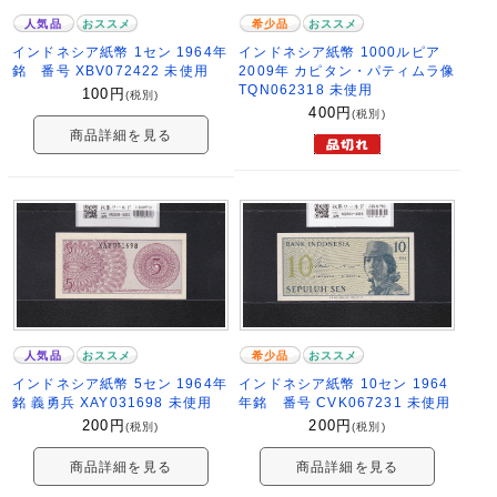
人気品
おススメ
希少品
おススメ
インドネシア紙幣 1セン 1964年
インドネシア紙幣 1000ルピア
銘 番号 XBV072422 未使用
2009年 カピタン・パティムラ像
TQN062318 未使用
100
円
(税別)
400
円
(税別)
商品詳細を見る
人気品
おススメ
希少品
おススメ
インドネシア紙幣 5セン 1964年
インドネシア紙幣 10セン 1964
銘 義勇兵 XAY031698 未使用
年銘 番号 CVK067231 未使用
200
円
200
円
(税別)
(税別)
商品詳細を見る
商品詳細を見る