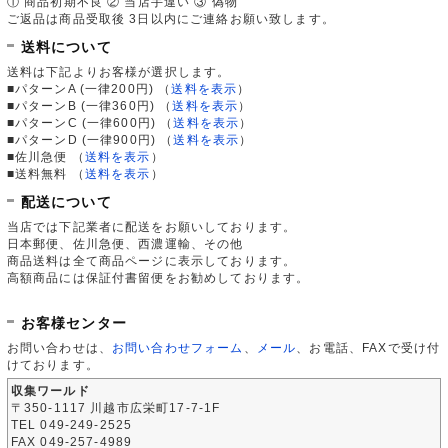
① 商品初期不良 ② 当店手違い ③ 偽物
ご返品は商品受取後 3日以内にご連絡お願い致します。
送料について
送料は下記よりお客様が選択します。
■パターンA (一律200円)
（
送料を表示
）
■パターンB (一律360円)
（
送料を表示
）
■パターンC (一律600円)
（
送料を表示
）
■パターンD (一律900円)
（
送料を表示
）
■佐川急便
（
送料を表示
）
■送料無料
（
送料を表示
）
配送について
当店では下記業者に配送をお願いしております。
日本郵便、佐川急便、西濃運輸、その他
商品送料は全て商品ページに表示しております。
高額商品には保証付書留便をお勧めしております。
お客様センター
お問い合わせは、
お問い合わせフォーム
、
メール
、お電話、FAXで受け付
けております。
収集ワールド
〒350-1117 川越市広栄町17-7-1F
TEL 049-249-2525
FAX 049-257-4989