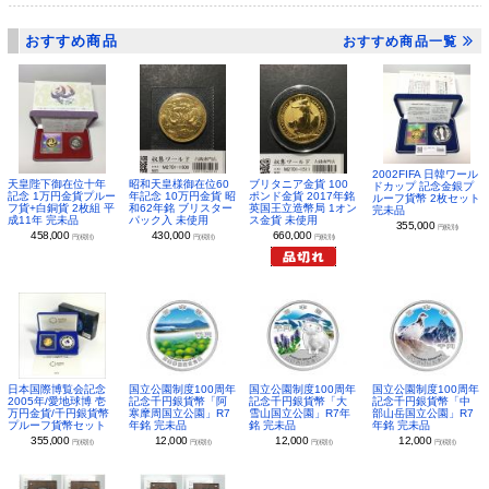
おすすめ商品
おすすめ商品一覧
2002FIFA 日韓ワール
昭和天皇様御在位60
ブリタニア金貨 100
天皇陛下御在位十年
ドカップ 記念金銀プ
年記念 10万円金貨 昭
ポンド金貨 2017年銘
記念 1万円金貨プルー
ルーフ貨幣 2枚セット
和62年銘 ブリスター
英国王立造幣局 1オン
フ貨+白銅貨 2枚組 平
完未品
パック入 未使用
ス金貨 未使用
成11年 完未品
355,000
円(税別)
430,000
660,000
458,000
円(税別)
円(税別)
円(税別)
日本国際博覧会記念
国立公園制度100周年
国立公園制度100周年
国立公園制度100周年
2005年/愛地球博 壱
記念千円銀貨幣「阿
記念千円銀貨幣「大
記念千円銀貨幣「中
万円金貨/千円銀貨幣
寒摩周国立公園」R7
雪山国立公園」R7年
部山岳国立公園」R7
プルーフ貨幣セット
年銘 完未品
銘 完未品
年銘 完未品
355,000
12,000
12,000
12,000
円(税別)
円(税別)
円(税別)
円(税別)