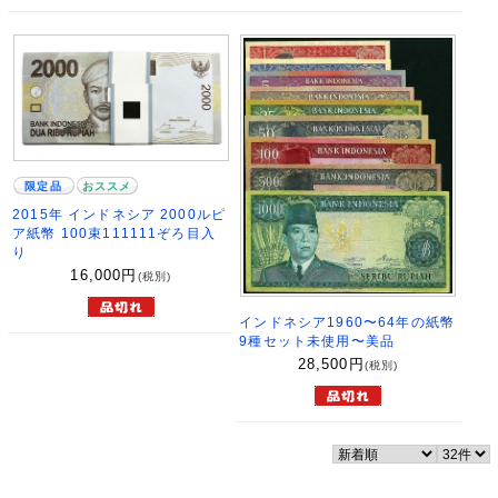
限定品
おススメ
2015年 インドネシア 2000ルピ
ア紙幣 100束111111ぞろ目入
り
16,000
円
(税別)
インドネシア1960〜64年の紙幣
9種セット未使用〜美品
28,500
円
(税別)