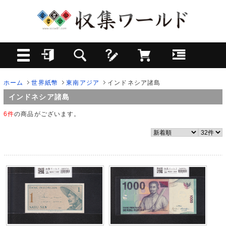
ホーム
世界紙幣
東南アジア
インドネシア諸島
インドネシア諸島
6件
の商品がございます。