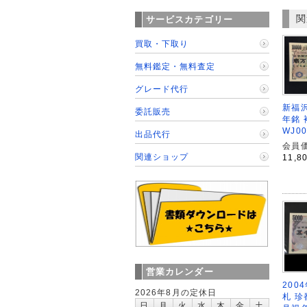
関
サービスカテゴリー
買取・下取り
無料鑑定・無料査定
グレード代行
新福沢
委託販売
年銘 
WJ0
出品代行
会員価
関連ショップ
11,8
営業カレンダー
200
2026年8月の定休日
札 珍
日
月
火
水
木
金
土