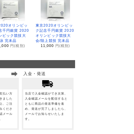
2020オリンピッ
東京2020オリンピッ
念千円銀貨 2020
ク記念千円銀貨 2020
ンピック競技大
オリンピック競技大
水泳 完未品
会/陸上競技 完未品
1,000
円(税別)
11,000
円(税別)
入金・発送
支払い方
当店で入金確認ができ次第、
きました
入金確認メールを配信すると
上、ご注
ともに商品の発送準備を進
みくださ
め、発送が完了しましたら、
認メール
メールでお知らせいたしま
。
す。