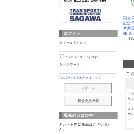
国立公
記念
摩周
銘 完
ログイン
12
メールアドレス
コンピューターに記憶する
パスワード
ご
パスワードを忘れた方はこちら
「
リ
中
ま
ボ
現在のカゴの中
い
▼カート内に商品はございませ
ん。