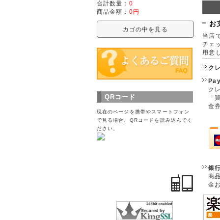
合計数量：
0
商品金額：
0円
お
カゴの中を見る
当店で
チェ
用意
ク
Pa
クレ
QRコード
「
金
現在のページを携帯やスマートフォン
で見る場合、QRコードを読み込んでく
ださい。
銀
商
金