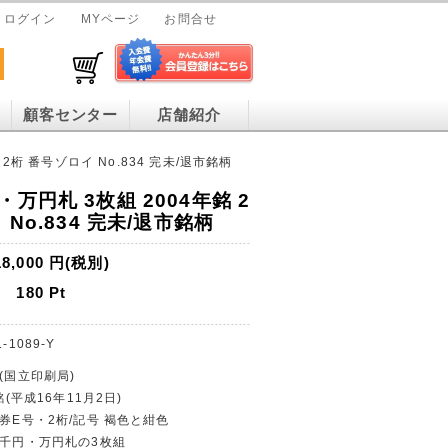
ログイン
MYページ
お問合せ
顧客センター
店舗紹介
2桁 番号ゾロイ No.834 完未/退市銘柄
万円札 3枚組 2004年銘 2
No.834 完未/退市銘柄
18,000
円(税別)
180
Pt
-1089-Y
(国立印刷局)
銘(平成16年11月2日)
行券E号・2桁/記号 褐色と紺色
五千円・万円札の3枚組