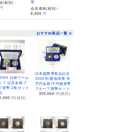
用
格(税別)：
円
会員価格(税別)：
8,000
円
おすすめ商品一覧
日本国際博覧会記念
2FIFA 日韓ワール
2005年/愛地球博 壱
ップ 記念金銀プ
万円金貨/千円銀貨幣
フ貨幣 2枚セット
プルーフ貨幣セット
品
355,000
円(税別)
5,000
円(税別)