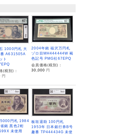
2004年銘 福沢万円札
 1000円札 大
ゾロ目MH444444W 褐
番 A631505A
色記号 PMG社67EPQ
ット
7EPQ
会員価格(税別)：
30,000
円
格(税別)：
0
円
5000円札 1984
板垣退助 100円札
蔵省銘 黒色2桁
1953年 日本銀行券B号
1599X 未使用
趣番 TP444434G 未使