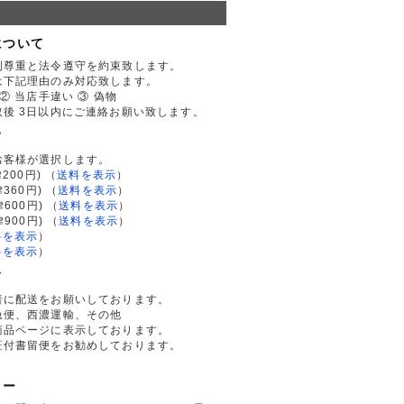
について
利尊重と法令遵守を約束致します。
は下記理由のみ対応致します。
② 当店手違い ③ 偽物
後 3日以内にご連絡お願い致します。
て
お客様が選択します。
200円)
（
送料を表示
）
律360円)
（
送料を表示
）
律600円)
（
送料を表示
）
律900円)
（
送料を表示
）
料を表示
）
料を表示
）
て
者に配送をお願いしております。
急便、西濃運輸、その他
商品ページに表示しております。
証付書留便をお勧めしております。
ター