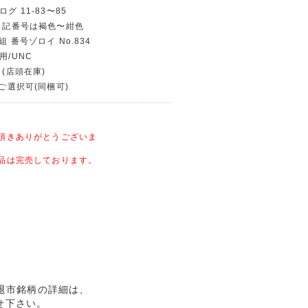
グ 11-83〜85
物 記番号は褐色〜紺色
組 番号ゾロイ No.834
用/UNC
 (店頭在庫)
〜ご選択可(同梱可)
頂きありがとうございま
品は完売しております。
未/退市銘柄の詳細は、
せ下さい。