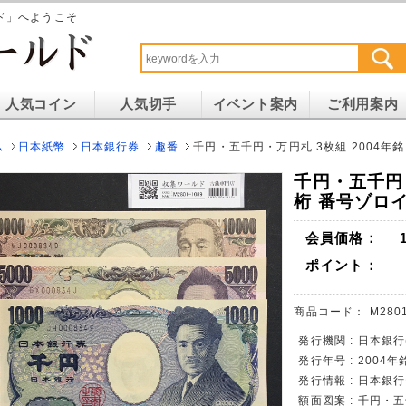
ド」へようこそ
人気コイン
人気切手
イベント案内
ご利用案内
ム
日本紙幣
日本銀行券
趣番
千円・五千円・万円札 3枚組 2004年銘 
千円・五千円・
桁 番号ゾロイ 
会員価格：
ポイント：
商品コード：
M2801
発行機関 : 日本銀行
発行年号 : 2004年
発行情報 : 日本銀
額面図案 : 千円・