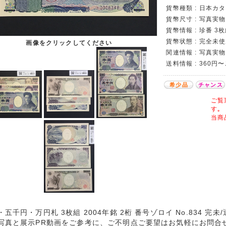
貨幣種類 : 日本カタロ
貨幣尺寸 : 写真実
貨幣情報 : 珍番 3枚
貨幣状態 : 完全未使
画像をクリックしてください
関連情報 : 写真実物
送料情報 : 360円
希少品
チャンス
ご覧
す｡
当商
・五千円・万円札 3枚組 2004年銘 2桁 番号ゾロイ No.834 完
写真と展示PR動画をご参考に、ご不明点ご要望はお気軽にお問合