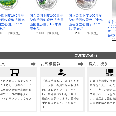
園制度100周年
国立公園制度100周年
国立公園制度100周年
千円銀貨幣「阿寒
記念千円銀貨幣「大雪
記念千円銀貨幣「中部
東京
国立公園」R7年
山国立公園」R7年銘
山岳国立公園」R7年
ク記
未品
完未品
銘 完未品
オリ
,000
円(税別)
12,000
円(税別)
12,000
円(税別)
会/
1
ご注文の流れ
注文
お客様情報
購入手続き
カゴに入れる」ボタンをク
「購入手続きへ」ボタンをク
お届け先の指定やお
ックすると「現在のカゴの
リック後、会員登録がお済み
法等をご入力いただ
」に数量と金額が表示され
の方はログインしてくださ
ら、内容をご確認の
すので「カゴの中を見る」
い。登録されていない方は、
文完了ページへお進
タンをクリックしてくださ
登録をお願いします。登録せ
い。当店より受付確
。
ずに購入することも可能で
が自動配信されます
す。