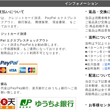
インフォメーション
支払いについて
返品・交換
は、 クレジットカード決済、 PayPal エクスプレス
当店は消費者権
ックアウト、 銀行振込、 郵便振替、 現金書留、 をご
ご返品及び交換
しております。
① 商品初期不良 
ご返品は商品受取
レジットカード決済
送料につい
yPal エクスプレスチェックアウト
送料は下記より
ジット決済もPayPalをお勧め致します。
■パターンA (一律
買い手保護制度」もご適用になっておりますが、
■パターンB (一
券類商品はクレジット利用不可となります。
■パターンC (一
■パターンD (一
■佐川急便
（
送
■送料無料
（
送
配送につい
当店では下記業
行振込
日本郵便、佐川
品代金はPayPay銀行、楽天銀行とゆうちょ銀行へご送
商品送料は全て
お願い致します。
高額商品には保
お客様セン