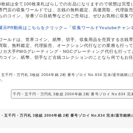
3枚組は全て100枚束札ばらしでの出品になりますので状態は完璧
専門店の収集ワールドでは、古銭の無料鑑定、高価買取、代理販
ちのコイン、珍番ゾロ目紙幣などのご売却は、ぜひお気軽に収集
展示PR動画はこちらをクリック→「収集ワールドYoutubeチャン
ワールドは、世界コイン、紙幣、切手、収集用品を売買する古銭
買取、無料鑑定、代理販売、オークション代行などの業務も行っ
リカ大手PMGグレーティング・NGCグレーティング代行も行って
のコイン、紙幣、切手など古銭コレクションのことなら何でもお
五千円・万円札 3枚組 2004年銘 2桁 番号ゾロイ No.834 完未/退市
い。
千円・五千円・万円札 3枚組 2004年銘 2桁 番号ゾロイ No.834
・五千円・万円札 3枚組 2004年銘 2桁 番号ゾロイ No.834 完未/退市