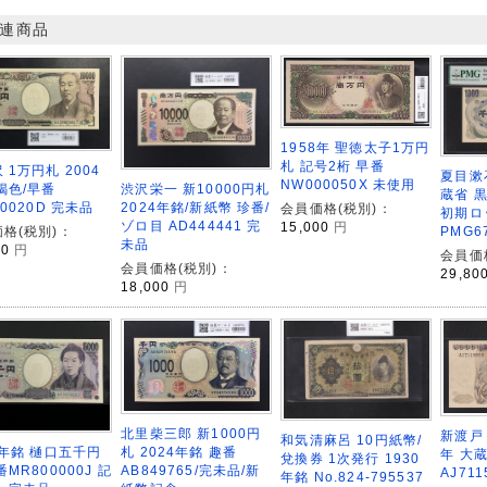
連商品
1958年 聖徳太子1万円
札 記号2桁 早番
 1万円札 2004
夏目漱石
NW000050X 未使用
渋沢栄一 新10000円札
褐色/早番
蔵省 黒
2024年銘/新紙幣 珍番/
00020D 完未品
会員価格(税別)：
初期ロ
ゾロ目 AD444441 完
15,000
円
格(税別)：
PMG6
未品
00
円
会員価
会員価格(税別)：
29,80
18,000
円
北里柴三郎 新1000円
新渡戸 
和気清麻呂 10円紙幣/
札 2024年銘 趣番
4年銘 樋口五千円
年 大
兌換券 1次発行 1930
AB849765/完未品/新
番MR800000J 記
AJ71
年銘 No.824-795537