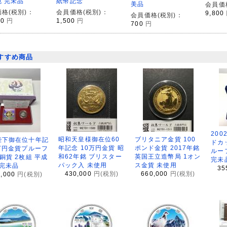
紙幣記念
 完未品
美品
会員価
会員価格(税別)：
格(税別)：
9,800
会員価格(税別)：
1,500
円
00
円
700
円
すすめ商品
200
昭和天皇様御在位60
ブリタニア金貨 100
陛下御在位十年記
ドカ
年記念 10万円金貨 昭
ポンド金貨 2017年銘
万円金貨プルーフ
ルー
和62年銘 ブリスター
英国王立造幣局 1オン
銅貨 2枚組 平成
完未
パック入 未使用
ス金貨 未使用
 完未品
35
430,000
円(税別)
660,000
円(税別)
8,000
円(税別)