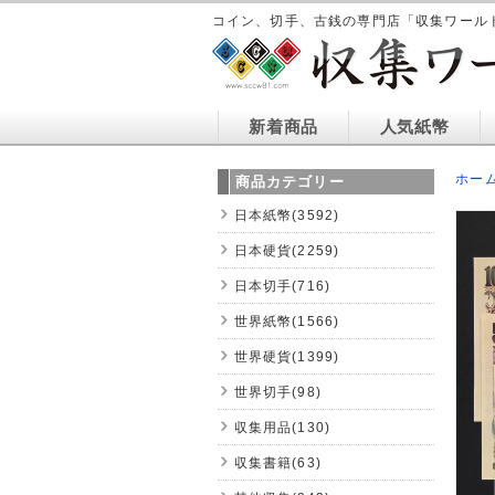
コイン、切手、古銭の専門店「収集ワール
新着商品
人気紙幣
ホー
商品カテゴリー
日本紙幣(3592)
日本硬貨(2259)
日本切手(716)
世界紙幣(1566)
世界硬貨(1399)
世界切手(98)
収集用品(130)
収集書籍(63)