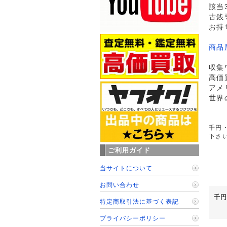
該当
古銭
お持
商品
収集
高価
アメ
世界
千円・
下さ
ご利用ガイド
当サイトについて
お問い合わせ
千円
特定商取引法に基づく表記
プライバシーポリシー