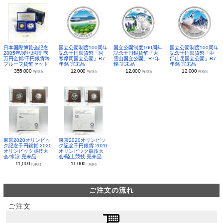
日本国際博覧会記念
国立公園制度100周年
国立公園制度100周年
国立公園制度100周年
2005年/愛地球博 壱
記念千円銀貨幣「阿
記念千円銀貨幣「大
記念千円銀貨幣「中
万円金貨/千円銀貨幣
寒摩周国立公園」R7
雪山国立公園」R7年
部山岳国立公園」R7
プルーフ貨幣セット
年銘 完未品
銘 完未品
年銘 完未品
355,000
12,000
12,000
12,000
円(税別)
円(税別)
円(税別)
円(税別)
東京2020オリンピッ
東京2020オリンピッ
ク記念千円銀貨 2020
ク記念千円銀貨 2020
オリンピック競技大
オリンピック競技大
会/水泳 完未品
会/陸上競技 完未品
11,000
11,000
円(税別)
円(税別)
ご注文の流れ
ご注文