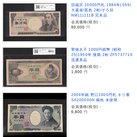
旧福沢 10000円札 1984年(S59)
大蔵省/黒色 2桁/ぞろ目
NM111111B 完未品
会員価格(税別)：
80,000
円
聖徳太子 1000円紙幣 (昭和
25)1950年 後期 2桁 ZF573771X
流通美品
会員価格(税別)：
1,800
円
2004年銘 野口1000円札 キリ番
SA200000N 褐色 未使用
会員価格(税別)：
6,800
円