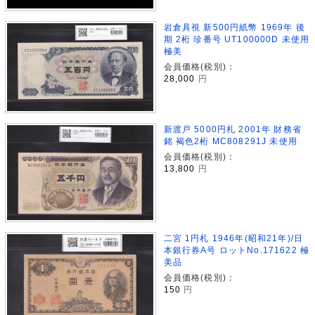
岩倉具視 新500円紙幣 1969年 後
期 2桁 珍番号 UT100000D 未使用
極美
会員価格(税別)：
28,000
円
新渡戸 5000円札 2001年 財務省
銘 褐色2桁 MC808291J 未使用
会員価格(税別)：
13,800
円
二宮 1円札 1946年(昭和21年)/日
本銀行券A号 ロットNo.171622 極
美品
会員価格(税別)：
150
円