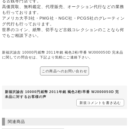
る古銭専門店です。
高価買取、無料鑑定、代理販売、オークション代行などの業務
も行っております。
アメリカ大手3社・PMG社・NGC社・PCGS社のグレーティン
グ代行も行っております。
世界のコイン、紙幣、切手など古銭コレクションのことなら何
でもご相談下さい。
新福沢諭吉 10000円紙幣 2011年銘 褐色2桁/早番 WJ000050D 完未品
に関しての問合せは、下記より気軽にご連絡下さい。
この商品へのお問い合わせ
新福沢諭吉 10000円紙幣 2011年銘 褐色2桁/早番 WJ000050D 完
未品に対するお客様の声
新規コメントを書き込む
関連商品