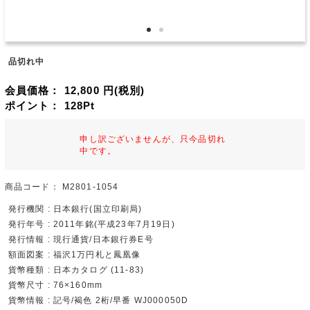
品切れ中
会員価格：
12,800
円(税別)
ポイント：
128
Pt
申し訳ございませんが、只今品切れ
中です。
商品コード：
M2801-1054
発行機関 : 日本銀行(国立印刷局)
発行年号 : 2011年銘(平成23年7月19日)
発行情報 : 現行通貨/日本銀行券E号
額面図案 : 福沢1万円札と鳳凰像
貨幣種類 : 日本カタログ (11-83)
貨幣尺寸 : 76×160mm
貨幣情報 : 記号/褐色 2桁/早番 WJ000050D