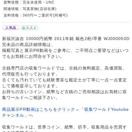
貨幣状態 : 完全未使用・UNC
関連情報 : 写真実物(店頭在庫)
送料情報 : 360円〜ご選択可(同梱可)
人気品
おススメ
新福沢諭吉 10000円紙幣 2011年銘 褐色2桁/早番 WJ000050D
完未品の商品詳細情報は、
掲載写真と展示PR動画をご参考に、ご不明点ご要望などはいつ
でもお気軽にお問合せ下さい。
古銭専門店の収集ワールドでは、古銭の無料鑑定、高価買取、
代理販売も行っております。
古くても汚れていても経験豊富な鑑定士が丁寧に一点一点査定
して価格提示しております。
お持ちの古いコイン、紙幣など古銭のご売却相談はお気軽に収
集ワールドへご相談下さい。
商品展示PR動画はこちらをクリック→「収集ワールドYoutube
チャンネル」へ
収集ワールドは、世界コイン、紙幣、切手、収集用品を売買す