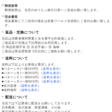
郵便振替
郵便振替は、当店のゆうちょ銀行口座へご送金お願い致します。
現金書留
現金書留にてご決済の場合は収集ワールド店頭宛にご送付お願い致しま
す。
返品・交換について
当店は消費者権利尊重と法令遵守を約束致します。
ご返品及び交換は下記理由のみ対応致します。
① 商品初期不良 ② 当店手違い ③ 偽物
ご返品は商品受取後 3日以内にご連絡お願い致します。
送料について
送料は下記よりお客様が選択します。
■パターンA (一律200円)
（
送料を表示
）
■パターンB (一律360円)
（
送料を表示
）
■パターンC (一律600円)
（
送料を表示
）
■パターンD (一律900円)
（
送料を表示
）
■佐川急便
（
送料を表示
）
■送料無料
（
送料を表示
）
配送について
当店では下記業者に配送をお願いしております。
日本郵便、佐川急便、西濃運輸、その他
商品送料は全て商品ページに表示しております。