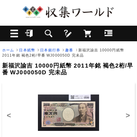
ホーム
日本紙幣
日本銀行券
趣番
新福沢諭吉 10000円紙幣
2011年銘 褐色2桁/早番 WJ000050D 完未品
新福沢諭吉 10000円紙幣 2011年銘 褐色2桁/早
番 WJ000050D 完未品
<
>