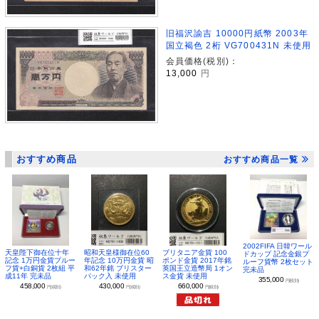
旧福沢諭吉 10000円紙幣 2003年
国立褐色 2桁 VG700431N 未使用
会員価格(税別)：
13,000
円
おすすめ商品
おすすめ商品一覧
2002FIFA 日韓ワール
昭和天皇様御在位60
ブリタニア金貨 100
天皇陛下御在位十年
ドカップ 記念金銀プ
年記念 10万円金貨 昭
ポンド金貨 2017年銘
記念 1万円金貨プルー
ルーフ貨幣 2枚セット
和62年銘 ブリスター
英国王立造幣局 1オン
フ貨+白銅貨 2枚組 平
完未品
パック入 未使用
ス金貨 未使用
成11年 完未品
355,000
円(税別)
430,000
660,000
458,000
円(税別)
円(税別)
円(税別)