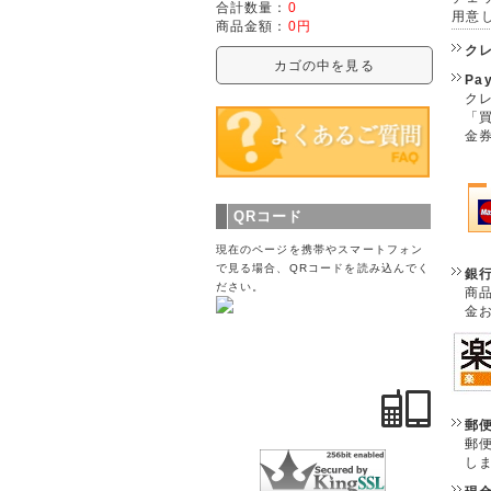
合計数量：
0
用意
商品金額：
0円
ク
カゴの中を見る
Pa
クレ
「
金
QRコード
現在のページを携帯やスマートフォン
で見る場合、QRコードを読み込んでく
銀
ださい。
商
金
郵
郵
し