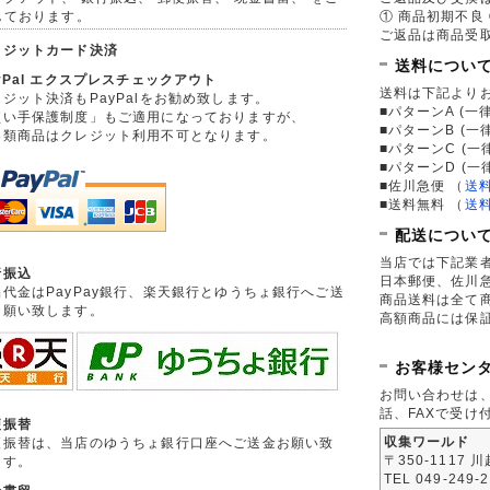
しております。
① 商品初期不良 
ご返品は商品受取
レジットカード決済
送料につい
yPal エクスプレスチェックアウト
送料は下記より
ジット決済もPayPalをお勧め致します。
■パターンA (一律
買い手保護制度」もご適用になっておりますが、
■パターンB (一
券類商品はクレジット利用不可となります。
■パターンC (一
■パターンD (一
■佐川急便
（
送
■送料無料
（
送
配送につい
当店では下記業
行振込
日本郵便、佐川
品代金はPayPay銀行、楽天銀行とゆうちょ銀行へご送
商品送料は全て
お願い致します。
高額商品には保
お客様セン
お問い合わせは
話、FAXで受け
便振替
収集ワールド
便振替は、当店のゆうちょ銀行口座へご送金お願い致
〒350-1117 
ます。
TEL 049-249-