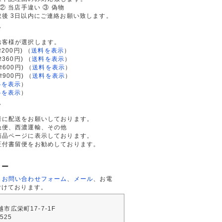
② 当店手違い ③ 偽物
後 3日以内にご連絡お願い致します。
て
お客様が選択します。
200円)
（
送料を表示
）
律360円)
（
送料を表示
）
律600円)
（
送料を表示
）
律900円)
（
送料を表示
）
料を表示
）
料を表示
）
て
者に配送をお願いしております。
急便、西濃運輸、その他
商品ページに表示しております。
証付書留便をお勧めしております。
ター
、
お問い合わせフォーム
、
メール
、お電
付けております。
川越市広栄町17-7-1F
2525