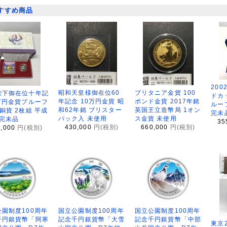
すすめ商品
200
昭和天皇様御在位60
ブリタニア金貨 100
陛下御在位十年記
ドカ
年記念 10万円金貨 昭
ポンド金貨 2017年銘
万円金貨プルーフ
ルー
和62年銘 ブリスター
英国王立造幣局 1オン
銅貨 2枚組 平成
完未
パック入 未使用
ス金貨 未使用
 完未品
35
430,000
円(税別)
660,000
円(税別)
8,000
円(税別)
園制度100周年
国立公園制度100周年
国立公園制度100周年
千円銀貨幣「阿寒
記念千円銀貨幣「大雪
記念千円銀貨幣「中部
東京