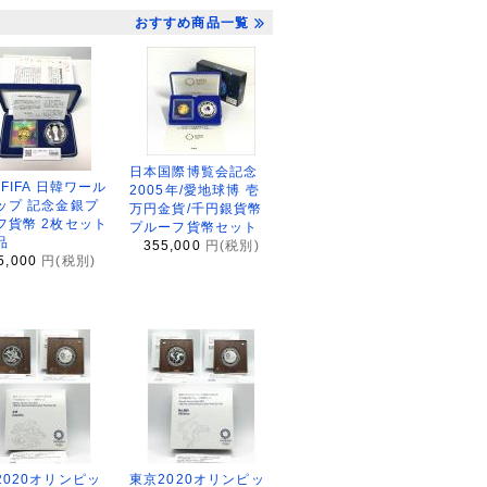
おすすめ商品一覧
日本国際博覧会記念
2FIFA 日韓ワール
2005年/愛地球博 壱
ップ 記念金銀プ
万円金貨/千円銀貨幣
フ貨幣 2枚セット
プルーフ貨幣セット
品
355,000
円(税別)
5,000
円(税別)
2020オリンピッ
東京2020オリンピッ