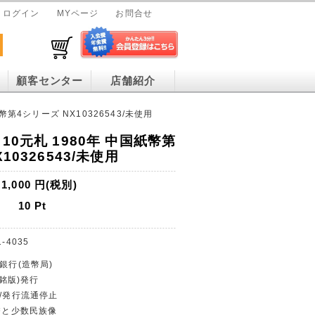
ログイン
MYページ
お問合せ
顧客センター
店舗紹介
幣第4シリーズ NX10326543/未使用
10元札 1980年 中国紙幣第
10326543/未使用
1,000
円(税別)
10
Pt
1-4035
銀行(造幣局)
(銘版)発行
貨/発行流通停止
紙幣と少数民族像