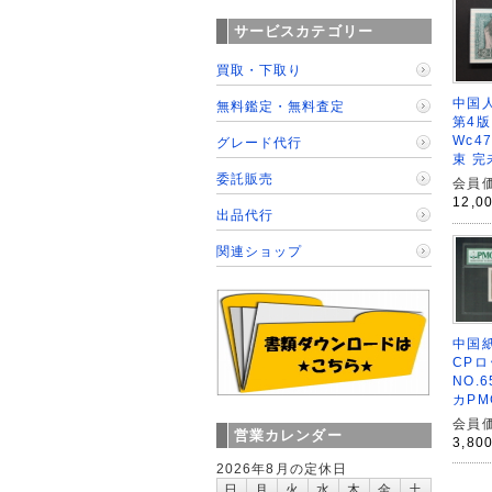
サービスカテゴリー
買取・下取り
中国人
無料鑑定・無料査定
第4版
Wc4
グレード代行
束 完
委託販売
会員価
12,0
出品代行
関連ショップ
中国紙
CPロ
NO.6
カPM
会員価
営業カレンダー
3,80
2026年8月の定休日
日
月
火
水
木
金
土