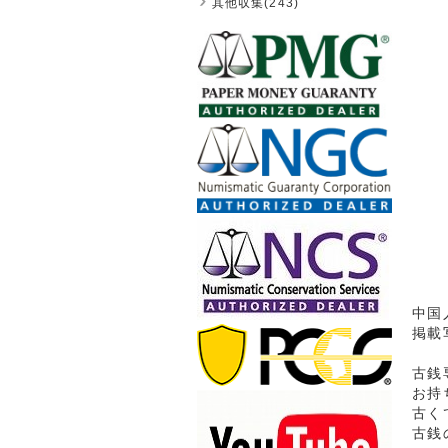
其他収集(243)
中国
掲載
古銭
お持
古く
古銭