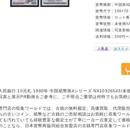
貨幣種類 : 中国第
貨幣尺寸 : 156×70
貨幣情報 : ロット番号
貨幣状態 : 未使用/
関連情報 : 写真実物
送料情報 : 200円
人気品
おススメ
人民銀行 10元札 1980年 中国紙幣第4シリーズ NX10326543
写真と展示PR動画をご参考に、ご不明点ご要望は何時でもお気軽
専門店の収集ワールドでは、古銭の無料鑑定、高価買取、代理販
ちの古いコイン、紙幣など古銭のご売却相談はお気軽に収集ワー
ても汚れていても経験豊富な鑑定士が丁寧に一点一点査定して価
のことなら、日本貨幣商協同組合加盟店の古銭専門店収集ワール