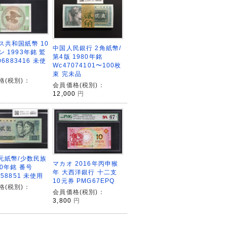
ス共和国紙幣 10
中国人民銀行 2角紙幣/
 1993年銘 鷲
第4版 1980年銘
06883416 未使
Wc47074101〜100枚
束 完未品
格(税別)：
会員価格(税別)：
12,000
円
2元紙幣/少数民族
マカオ 2016年丙申猴
90年銘 番号
年 大西洋銀行 十二支
058851 未使用
10元券 PMG67EPQ
格(税別)：
会員価格(税別)：
3,800
円