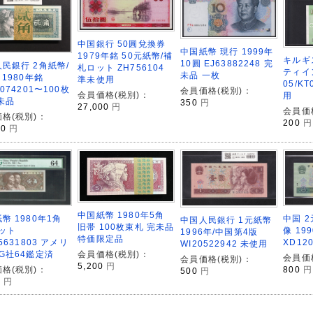
中国銀行 50圓兌換券
中国紙幣 現行 1999年
1979年銘 50元紙幣/補
キルギ
10圓 EJ63882248 完
民銀行 2角紙幣/
札ロット ZH756104
ティイン
未品 一枚
 1980年銘
準未使用
05/KT
7074201〜100枚
会員価格(税別)：
会員価格(税別)：
用
未品
350
円
27,000
円
会員価
格(税別)：
200
円
00
円
中国紙幣 1980年5角
幣 1980年1角
中国 
中国人民銀行 1元紙幣
旧帯 100枚束札 完未品
ット
像 19
1996年/中国第4版
特価限定品
5631803 アメリ
XD12
WI20522942 未使用
G社64鑑定済
会員価格(税別)：
会員価
会員価格(税別)：
5,200
円
格(税別)：
800
円
500
円
0
円