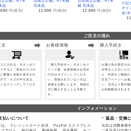
国立公園」R7年
山国立公園」R7年銘
山岳国立公園」R7年
ク記
未品
完未品
銘 完未品
オリ
,000
円(税別)
12,000
円(税別)
12,000
円(税別)
会/
1
ご注文の流れ
注文
お客様情報
購入手続き
カゴに入れる」ボタンをク
「購入手続きへ」ボタンをク
お届け先の指定やお
ックすると「現在のカゴの
リック後、会員登録がお済み
法等をご入力いただ
」に数量と金額が表示され
の方はログインしてくださ
ら、内容をご確認の
すので「カゴの中を見る」
い。登録されていない方は、
文完了ページへお進
タンをクリックしてくださ
登録をお願いします。登録せ
い。当店より受付確
。
ずに購入することも可能で
が自動配信されます
す。
インフォメーション
支払いについて
返品・交換
は、 クレジットカード決済、 PayPal エクスプレス
当店は消費者権
ックアウト、 銀行振込、 郵便振替、 現金書留、 をご
ご返品及び交換