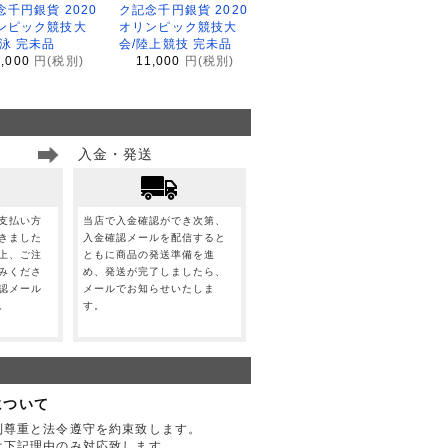
念千円銀貨 2020
ク記念千円銀貨 2020
ンピック競技大
オリンピック競技大
水泳 完未品
会/陸上競技 完未品
1,000
円(税別)
11,000
円(税別)
入金・発送
支払い方
当店で入金確認ができ次第、
きました
入金確認メールを配信すると
上、ご注
ともに商品の発送準備を進
みくださ
め、発送が完了しましたら、
認メール
メールでお知らせいたしま
。
す。
について
利尊重と法令遵守を約束致します。
は下記理由のみ対応致します。