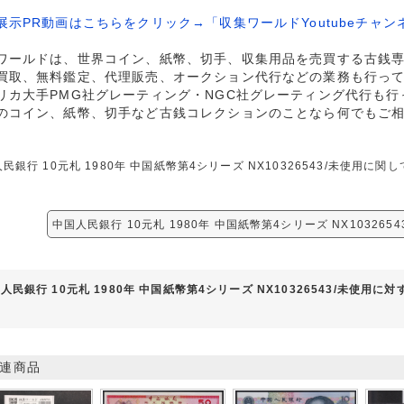
展示PR動画はこちらをクリック→「収集ワールドYoutubeチャン
ワールドは、世界コイン、紙幣、切手、収集用品を売買する古銭
買取、無料鑑定、代理販売、オークション代行などの業務も行っ
リカ大手PMG社グレーティング・NGC社グレーティング代行も行
のコイン、紙幣、切手など古銭コレクションのことなら何でもご
民銀行 10元札 1980年 中国紙幣第4シリーズ NX10326543/未使用
中国人民銀行 10元札 1980年 中国紙幣第4シリーズ NX103265
人民銀行 10元札 1980年 中国紙幣第4シリーズ NX10326543/未使用に
連商品