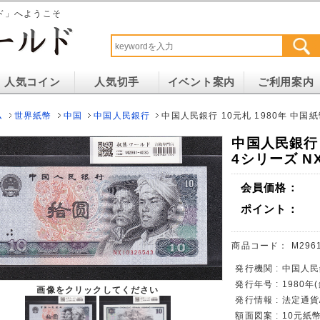
ド」へようこそ
人気コイン
人気切手
イベント案内
ご利用案内
ム
世界紙幣
中国
中国人民銀行
中国人民銀行 10元札 1980年 中国紙
中国人民銀行 
4シリーズ NX
会員価格：
ポイント：
商品コード：
M296
発行機関 : 中国人民
発行年号 : 1980年
画像をクリックしてください
発行情報 : 法定通
額面図案 : 10元