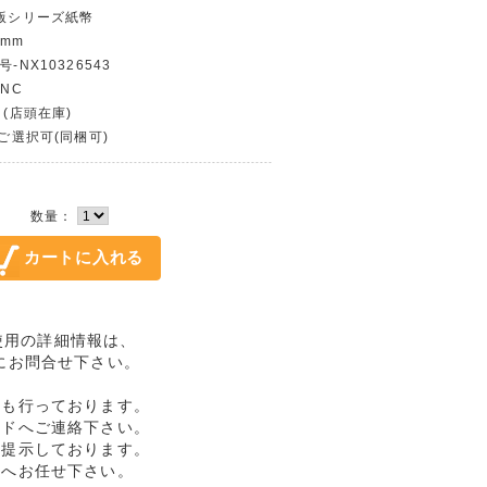
4版シリーズ紙幣
 mm
-NX10326543
UNC
 (店頭在庫)
〜ご選択可(同梱可)
数量：
/未使用の詳細情報は、
にお問合せ下さい。
売も行っております。
ルドへご連絡下さい。
格提示しております。
ドへお任せ下さい。