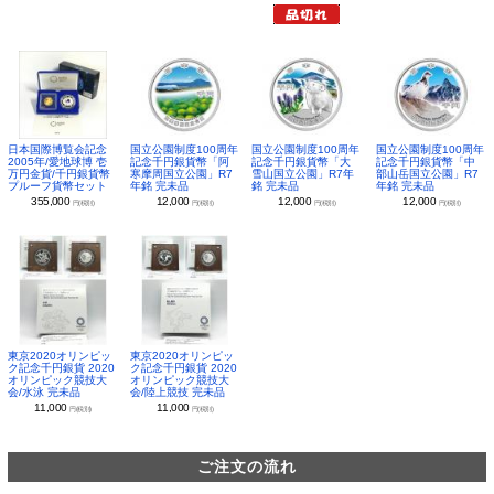
日本国際博覧会記念
国立公園制度100周年
国立公園制度100周年
国立公園制度100周年
2005年/愛地球博 壱
記念千円銀貨幣「阿
記念千円銀貨幣「大
記念千円銀貨幣「中
万円金貨/千円銀貨幣
寒摩周国立公園」R7
雪山国立公園」R7年
部山岳国立公園」R7
プルーフ貨幣セット
年銘 完未品
銘 完未品
年銘 完未品
355,000
12,000
12,000
12,000
円(税別)
円(税別)
円(税別)
円(税別)
東京2020オリンピッ
東京2020オリンピッ
ク記念千円銀貨 2020
ク記念千円銀貨 2020
オリンピック競技大
オリンピック競技大
会/水泳 完未品
会/陸上競技 完未品
11,000
11,000
円(税別)
円(税別)
ご注文の流れ