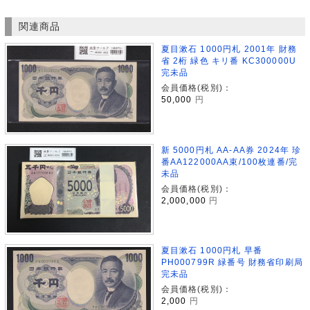
関連商品
夏目漱石 1000円札 2001年 財務
省 2桁 緑色 キリ番 KC300000U
完未品
会員価格(税別)：
50,000
円
新 5000円札 AA-AA券 2024年 珍
番AA122000AA束/100枚連番/完
未品
会員価格(税別)：
2,000,000
円
夏目漱石 1000円札 早番
PH000799R 緑番号 財務省印刷局
完未品
会員価格(税別)：
2,000
円