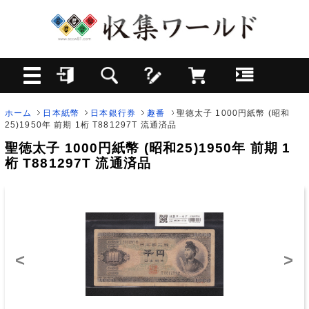
ホーム
日本紙幣
日本銀行券
趣番
聖徳太子 1000円紙幣 (昭和
25)1950年 前期 1桁 T881297T 流通済品
聖徳太子 1000円紙幣 (昭和25)1950年 前期 1
桁 T881297T 流通済品
<
>