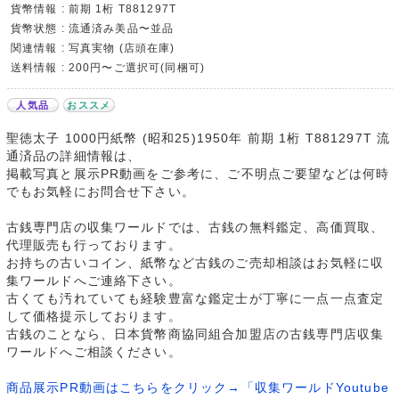
貨幣情報 : 前期 1桁 T881297T
貨幣状態 : 流通済み美品〜並品
関連情報 : 写真実物 (店頭在庫)
送料情報 : 200円〜ご選択可(同梱可)
人気品
おススメ
聖徳太子 1000円紙幣 (昭和25)1950年 前期 1桁 T881297T 流
通済品の詳細情報は、
掲載写真と展示PR動画をご参考に、ご不明点ご要望などは何時
でもお気軽にお問合せ下さい。
古銭専門店の収集ワールドでは、古銭の無料鑑定、高価買取、
代理販売も行っております。
お持ちの古いコイン、紙幣など古銭のご売却相談はお気軽に収
集ワールドへご連絡下さい。
古くても汚れていても経験豊富な鑑定士が丁寧に一点一点査定
して価格提示しております。
古銭のことなら、日本貨幣商協同組合加盟店の古銭専門店収集
ワールドへご相談ください。
商品展示PR動画はこちらをクリック→「収集ワールドYoutube