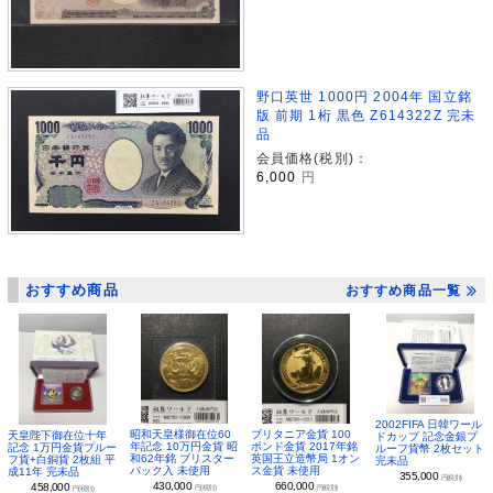
野口英世 1000円 2004年 国立銘
版 前期 1桁 黒色 Z614322Z 完未
品
会員価格(税別)：
6,000
円
おすすめ商品
おすすめ商品一覧
2002FIFA 日韓ワール
昭和天皇様御在位60
ブリタニア金貨 100
天皇陛下御在位十年
ドカップ 記念金銀プ
年記念 10万円金貨 昭
ポンド金貨 2017年銘
記念 1万円金貨プルー
ルーフ貨幣 2枚セット
和62年銘 ブリスター
英国王立造幣局 1オン
フ貨+白銅貨 2枚組 平
完未品
パック入 未使用
ス金貨 未使用
成11年 完未品
355,000
円(税別)
430,000
660,000
458,000
円(税別)
円(税別)
円(税別)