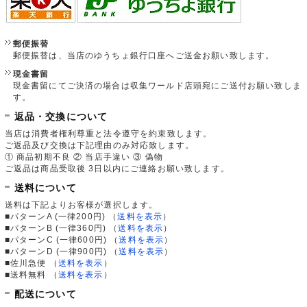
郵便振替
郵便振替は、当店のゆうちょ銀行口座へご送金お願い致します。
現金書留
現金書留にてご決済の場合は収集ワールド店頭宛にご送付お願い致しま
す。
返品・交換について
当店は消費者権利尊重と法令遵守を約束致します。
ご返品及び交換は下記理由のみ対応致します。
① 商品初期不良 ② 当店手違い ③ 偽物
ご返品は商品受取後 3日以内にご連絡お願い致します。
送料について
送料は下記よりお客様が選択します。
■パターンA (一律200円)
（
送料を表示
）
■パターンB (一律360円)
（
送料を表示
）
■パターンC (一律600円)
（
送料を表示
）
■パターンD (一律900円)
（
送料を表示
）
■佐川急便
（
送料を表示
）
■送料無料
（
送料を表示
）
配送について