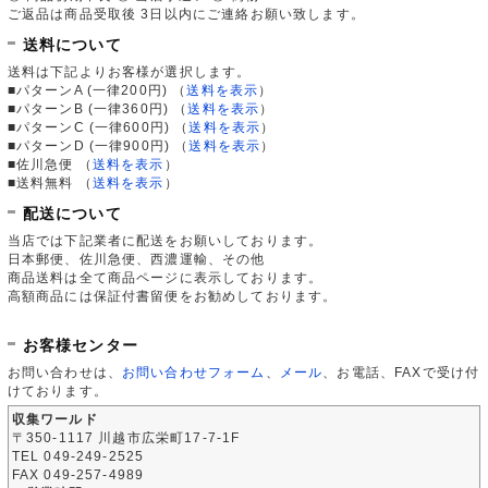
ご返品は商品受取後 3日以内にご連絡お願い致します。
送料について
送料は下記よりお客様が選択します。
■パターンA (一律200円)
（
送料を表示
）
■パターンB (一律360円)
（
送料を表示
）
■パターンC (一律600円)
（
送料を表示
）
■パターンD (一律900円)
（
送料を表示
）
■佐川急便
（
送料を表示
）
■送料無料
（
送料を表示
）
配送について
当店では下記業者に配送をお願いしております。
日本郵便、佐川急便、西濃運輸、その他
商品送料は全て商品ページに表示しております。
高額商品には保証付書留便をお勧めしております。
お客様センター
お問い合わせは、
お問い合わせフォーム
、
メール
、お電話、FAXで受け付
けております。
収集ワールド
〒350-1117 川越市広栄町17-7-1F
TEL 049-249-2525
FAX 049-257-4989