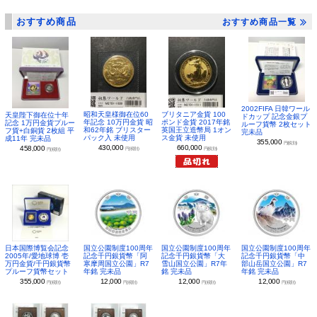
おすすめ商品
おすすめ商品一覧
2002FIFA 日韓ワール
昭和天皇様御在位60
ブリタニア金貨 100
天皇陛下御在位十年
ドカップ 記念金銀プ
年記念 10万円金貨 昭
ポンド金貨 2017年銘
記念 1万円金貨プルー
ルーフ貨幣 2枚セット
和62年銘 ブリスター
英国王立造幣局 1オン
フ貨+白銅貨 2枚組 平
完未品
パック入 未使用
ス金貨 未使用
成11年 完未品
355,000
円(税別)
430,000
660,000
458,000
円(税別)
円(税別)
円(税別)
日本国際博覧会記念
国立公園制度100周年
国立公園制度100周年
国立公園制度100周年
2005年/愛地球博 壱
記念千円銀貨幣「阿
記念千円銀貨幣「大
記念千円銀貨幣「中
万円金貨/千円銀貨幣
寒摩周国立公園」R7
雪山国立公園」R7年
部山岳国立公園」R7
プルーフ貨幣セット
年銘 完未品
銘 完未品
年銘 完未品
355,000
12,000
12,000
12,000
円(税別)
円(税別)
円(税別)
円(税別)