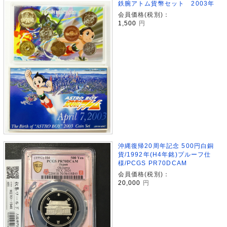
鉄腕アトム貨幣セット 2003年
会員価格(税別)：
1,500
円
沖縄復帰20周年記念 500円白銅
貨/1992年(H4年銘)プルーフ仕
様/PCGS PR70DCAM
会員価格(税別)：
20,000
円