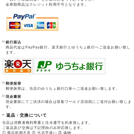
金券類商品はクレジット利用不可となります。
銀行振込
商品代金はPayPay銀行、楽天銀行とゆうちょ銀行へご送金お願い致し
ます。
郵便振替
郵便振替は、当店のゆうちょ銀行口座へご送金お願い致します。
現金書留
現金書留にてご決済の場合は収集ワールド店頭宛にご送付お願い致しま
す。
返品・交換について
当店は消費者権利尊重と法令遵守を約束致します。
ご返品及び交換は下記理由のみ対応致します。
① 商品初期不良 ② 当店手違い ③ 偽物