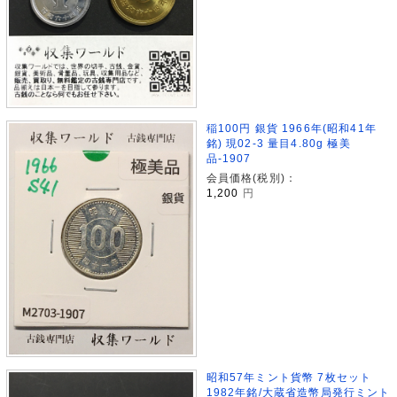
稲100円 銀貨 1966年(昭和41年
銘) 現02-3 量目4.80g 極美
品-1907
会員価格(税別)：
1,200
円
昭和57年ミント貨幣 7枚セット
1982年銘/大蔵省造幣局発行ミント