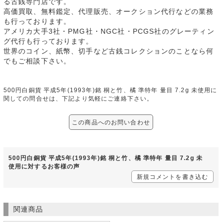
る古銭専門店です。
高価買取、無料鑑定、代理販売、オークション代行などの業務
も行っております。
アメリカ大手3社・PMG社・NGC社・PCGS社のグレーティン
グ代行も行っております。
世界のコイン、紙幣、切手など古銭コレクションのことなら何
でもご相談下さい。
500円白銅貨 平成5年(1993年)銘 桐と竹、橘 準特年 量目 7.2g 未使用に
関しての問合せは、下記より気軽にご連絡下さい。
この商品へのお問い合わせ
500円白銅貨 平成5年(1993年)銘 桐と竹、橘 準特年 量目 7.2g 未
使用に対するお客様の声
新規コメントを書き込む
関連商品