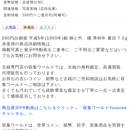
貨幣状態 : 未使用/UNC
関連情報 : 写真実物 (店頭在庫)
送料情報 : 200円〜ご選択可(同梱可)
人気品
特価品
おススメ
500円白銅貨 平成5年(1993年)銘 桐と竹、橘 準特年 量目 7.2g
未使用の商品詳細情報は、
掲載写真と展示PR動画をご参考に、ご不明点ご要望などはいつ
でもお気軽にお問合せ下さい。
古銭専門店の収集ワールドでは、古銭の無料鑑定、高価買取、
代理販売も行っております。
お持ちの古いコイン、紙幣など古銭のご売却相談はお気軽に収
集ワールドへご相談は下さい。
古くても汚れていても経験豊富な鑑定士が丁寧に一点一点査定
して価格提示しております。
商品展示PR動画はこちらをクリック→「収集ワールドYoutube
チャンネル」へ
収集ワールドは、世界コイン、紙幣、切手、収集用品を売買す