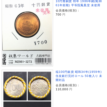
10円青銅貨 特年 1986年銘(昭和
61年前期) 平等院鳳凰堂 未使用
会員価格(税別)：
700
円
稲100円銀貨 昭和34年(1959年)
住友銀行完封ロール 50枚入り 未
開封品
会員価格(税別)：
110,000
円