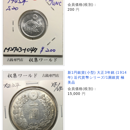
会員価格(税別)：
200
円
新1円銀貨(小型) 大正3年銘 (1914
年) 近代貨幣シリーズ/1圓銀貨 極
美品
会員価格(税別)：
15,000
円