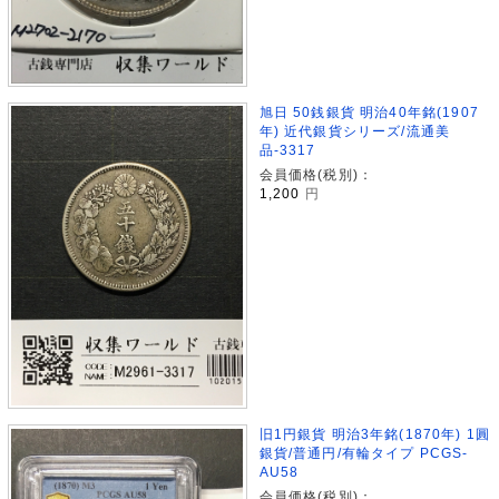
旭日 50銭銀貨 明治40年銘(1907
年) 近代銀貨シリーズ/流通美
品-3317
会員価格(税別)：
1,200
円
旧1円銀貨 明治3年銘(1870年) 1圓
銀貨/普通円/有輪タイプ PCGS-
AU58
会員価格(税別)：