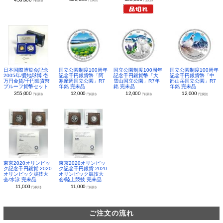
円(税別)
日本国際博覧会記念
国立公園制度100周年
国立公園制度100周年
国立公園制度100周年
2005年/愛地球博 壱
記念千円銀貨幣「阿
記念千円銀貨幣「大
記念千円銀貨幣「中
万円金貨/千円銀貨幣
寒摩周国立公園」R7
雪山国立公園」R7年
部山岳国立公園」R7
プルーフ貨幣セット
年銘 完未品
銘 完未品
年銘 完未品
355,000
12,000
12,000
12,000
円(税別)
円(税別)
円(税別)
円(税別)
東京2020オリンピッ
東京2020オリンピッ
ク記念千円銀貨 2020
ク記念千円銀貨 2020
オリンピック競技大
オリンピック競技大
会/水泳 完未品
会/陸上競技 完未品
11,000
11,000
円(税別)
円(税別)
ご注文の流れ