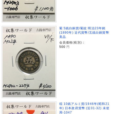
菊 5銭白銅貨/菊紋 明治23年銘
(1890年) 近代貨幣/五銭白銅貨幣
美品
会員価格(税別)：
500
円
稲 10銭アルミ貨/1946年(昭和21
年) 日本政府貨幣 (近01-32) 未使
用-1047