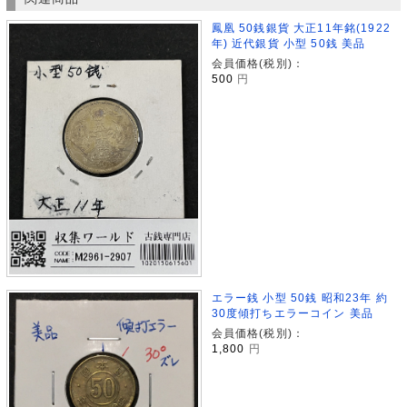
鳳凰 50銭銀貨 大正11年銘(1922
年) 近代銀貨 小型 50銭 美品
会員価格(税別)：
500
円
エラー銭 小型 50銭 昭和23年 約
30度傾打ちエラーコイン 美品
会員価格(税別)：
1,800
円