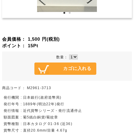
会員価格：
1,500
円(税別)
ポイント：
15
Pt
数量：
商品コード：
M2961-3713
発行機関 : 日本銀行(政府造幣局)
発行年号 : 1889年(明治22年)発行
発行情報 : 近代貨幣シリーズ・発行流通停止
額面図案 : 菊5銭白銅貨/菊紋章
貨幣種類 : 日本カタログ 01-36 (近36)
貨幣尺寸 : 直径20.6mm/目量 4.67g