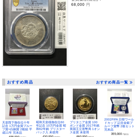
68,000
円
おすすめ商品
おすすめ商品一覧
2002FIFA 日韓ワール
昭和天皇様御在位60
ブリタニア金貨 100
天皇陛下御在位十年
ドカップ 記念金銀プ
年記念 10万円金貨 昭
ポンド金貨 2017年銘
記念 1万円金貨プルー
ルーフ貨幣 2枚セット
和62年銘 ブリスター
英国王立造幣局 1オン
フ貨+白銅貨 2枚組 平
完未品
パック入 未使用
ス金貨 未使用
成11年 完未品
355,000
円(税別)
430,000
660,000
458,000
円(税別)
円(税別)