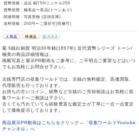
貨幣情報 : 品位 銅750/ニッケル250
貨幣状態 : 極美品〜美品(トーンあり)
関連情報 : 写真実物 (店頭在庫)
送料情報 : 200円〜ご選択可(同梱可)
人気品
特価品
おススメ
菊 5銭白銅貨 明治30年銘(1897年) 近代貨幣シリーズ トーン/
極美の商品詳細情報は、
掲載写真と展示PR動画をご参考に、ご不明点ご要望などはいつ
でもお気軽にお問合せ下さい。
古銭専門店の収集ワールドでは、古銭の無料鑑定、高価買取、
代理販売も行っております。
お持ちの古いコイン、紙幣など古銭のご売却相談はお気軽に収
集ワールドへご相談は下さい。
古くても汚れていても経験豊富な鑑定士が丁寧に一点一点査定
して価格提示しております。
商品展示PR動画はこちらをクリック→「収集ワールドYoutube
チャンネル」へ