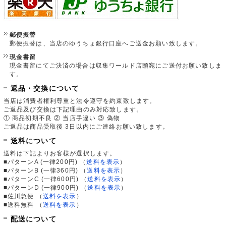
郵便振替
郵便振替は、当店のゆうちょ銀行口座へご送金お願い致します。
現金書留
現金書留にてご決済の場合は収集ワールド店頭宛にご送付お願い致しま
す。
返品・交換について
当店は消費者権利尊重と法令遵守を約束致します。
ご返品及び交換は下記理由のみ対応致します。
① 商品初期不良 ② 当店手違い ③ 偽物
ご返品は商品受取後 3日以内にご連絡お願い致します。
送料について
送料は下記よりお客様が選択します。
■パターンA (一律200円)
（
送料を表示
）
■パターンB (一律360円)
（
送料を表示
）
■パターンC (一律600円)
（
送料を表示
）
■パターンD (一律900円)
（
送料を表示
）
■佐川急便
（
送料を表示
）
■送料無料
（
送料を表示
）
配送について