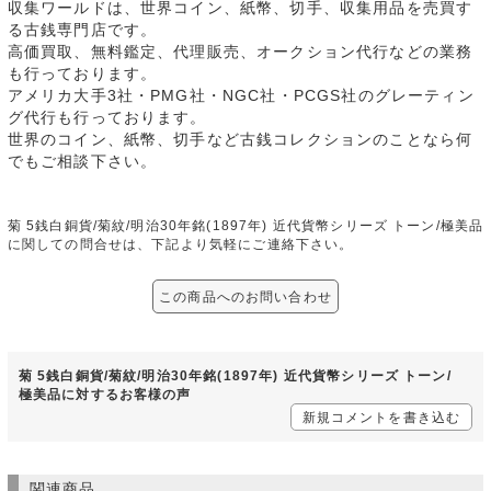
収集ワールドは、世界コイン、紙幣、切手、収集用品を売買す
る古銭専門店です。
高価買取、無料鑑定、代理販売、オークション代行などの業務
も行っております。
アメリカ大手3社・PMG社・NGC社・PCGS社のグレーティン
グ代行も行っております。
世界のコイン、紙幣、切手など古銭コレクションのことなら何
でもご相談下さい。
菊 5銭白銅貨/菊紋/明治30年銘(1897年) 近代貨幣シリーズ トーン/極美品
に関しての問合せは、下記より気軽にご連絡下さい。
この商品へのお問い合わせ
菊 5銭白銅貨/菊紋/明治30年銘(1897年) 近代貨幣シリーズ トーン/
極美品に対するお客様の声
新規コメントを書き込む
関連商品