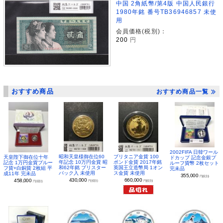
中国 2角紙幣/第4版 中国人民銀行
1980年銘 番号TB36946857 未使
用
会員価格(税別)：
200
円
おすすめ商品
おすすめ商品一覧
2002FIFA 日韓ワール
昭和天皇様御在位60
ブリタニア金貨 100
天皇陛下御在位十年
ドカップ 記念金銀プ
年記念 10万円金貨 昭
ポンド金貨 2017年銘
記念 1万円金貨プルー
ルーフ貨幣 2枚セット
和62年銘 ブリスター
英国王立造幣局 1オン
フ貨+白銅貨 2枚組 平
完未品
パック入 未使用
ス金貨 未使用
成11年 完未品
355,000
円(税別)
430,000
660,000
458,000
円(税別)
円(税別)
円(税別)