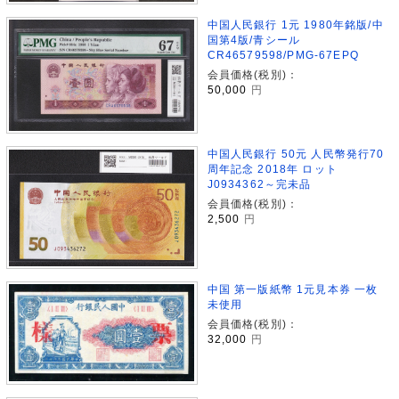
中国人民銀行 1元 1980年銘版/中
国第4版/青シール
CR46579598/PMG-67EPQ
会員価格(税別)：
50,000
円
中国人民銀行 50元 人民幣発行70
周年記念 2018年 ロット
J0934362～完未品
会員価格(税別)：
2,500
円
中国 第一版紙幣 1元見本券 一枚
未使用
会員価格(税別)：
32,000
円