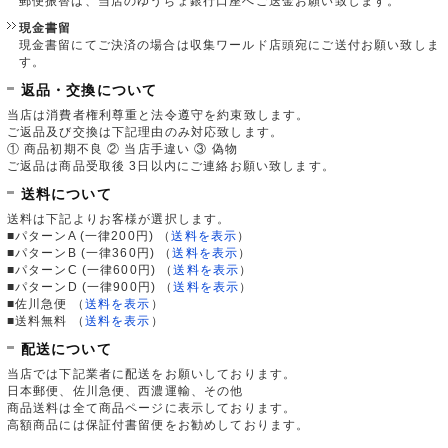
郵便振替は、当店のゆうちょ銀行口座へご送金お願い致します。
現金書留
現金書留にてご決済の場合は収集ワールド店頭宛にご送付お願い致しま
す。
返品・交換について
当店は消費者権利尊重と法令遵守を約束致します。
ご返品及び交換は下記理由のみ対応致します。
① 商品初期不良 ② 当店手違い ③ 偽物
ご返品は商品受取後 3日以内にご連絡お願い致します。
送料について
送料は下記よりお客様が選択します。
■パターンA (一律200円)
（
送料を表示
）
■パターンB (一律360円)
（
送料を表示
）
■パターンC (一律600円)
（
送料を表示
）
■パターンD (一律900円)
（
送料を表示
）
■佐川急便
（
送料を表示
）
■送料無料
（
送料を表示
）
配送について
当店では下記業者に配送をお願いしております。
日本郵便、佐川急便、西濃運輸、その他
商品送料は全て商品ページに表示しております。
高額商品には保証付書留便をお勧めしております。