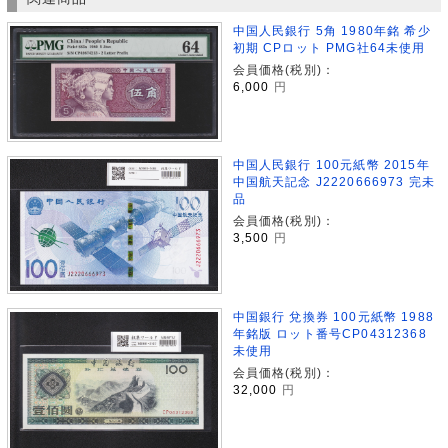
中国人民銀行 5角 1980年銘 希少
初期 CPロット PMG社64未使用
会員価格(税別)：
6,000
円
中国人民銀行 100元紙幣 2015年
中国航天記念 J2220666973 完未
品
会員価格(税別)：
3,500
円
中国銀行 兌換券 100元紙幣 1988
年銘版 ロット番号CP04312368
未使用
会員価格(税別)：
32,000
円