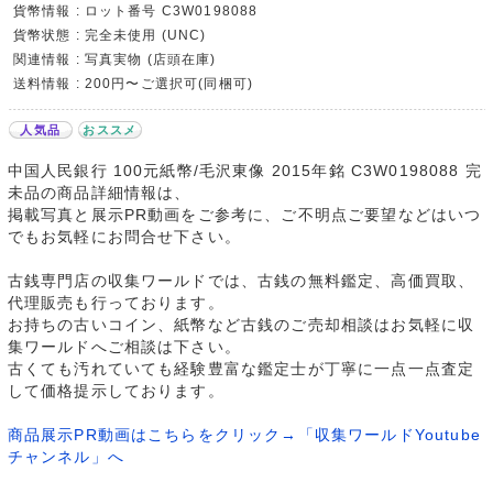
貨幣情報 : ロット番号 C3W0198088
貨幣状態 : 完全未使用 (UNC)
関連情報 : 写真実物 (店頭在庫)
送料情報 : 200円〜ご選択可(同梱可)
人気品
おススメ
中国人民銀行 100元紙幣/毛沢東像 2015年銘 C3W0198088 完
未品の商品詳細情報は、
掲載写真と展示PR動画をご参考に、ご不明点ご要望などはいつ
でもお気軽にお問合せ下さい。
古銭専門店の収集ワールドでは、古銭の無料鑑定、高価買取、
代理販売も行っております。
お持ちの古いコイン、紙幣など古銭のご売却相談はお気軽に収
集ワールドへご相談は下さい。
古くても汚れていても経験豊富な鑑定士が丁寧に一点一点査定
して価格提示しております。
商品展示PR動画はこちらをクリック→「収集ワールドYoutube
チャンネル」へ