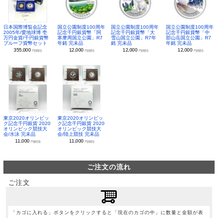
日本国際博覧会記念
国立公園制度100周年
国立公園制度100周年
国立公園制度100周年
2005年/愛地球博 壱
記念千円銀貨幣「阿
記念千円銀貨幣「大
記念千円銀貨幣「中
万円金貨/千円銀貨幣
寒摩周国立公園」R7
雪山国立公園」R7年
部山岳国立公園」R7
プルーフ貨幣セット
年銘 完未品
銘 完未品
年銘 完未品
355,000
12,000
12,000
12,000
円(税別)
円(税別)
円(税別)
円(税別)
東京2020オリンピッ
東京2020オリンピッ
ク記念千円銀貨 2020
ク記念千円銀貨 2020
オリンピック競技大
オリンピック競技大
会/水泳 完未品
会/陸上競技 完未品
11,000
11,000
円(税別)
円(税別)
ご注文の流れ
ご注文
「カゴに入れる」ボタンをクリックすると「現在のカゴの中」に数量と金額が表