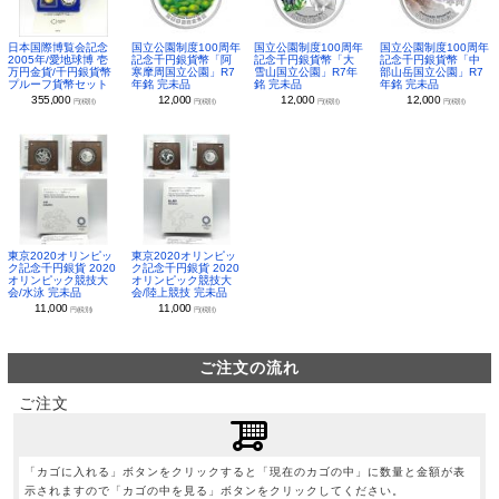
日本国際博覧会記念
国立公園制度100周年
国立公園制度100周年
国立公園制度100周年
2005年/愛地球博 壱
記念千円銀貨幣「阿
記念千円銀貨幣「大
記念千円銀貨幣「中
万円金貨/千円銀貨幣
寒摩周国立公園」R7
雪山国立公園」R7年
部山岳国立公園」R7
プルーフ貨幣セット
年銘 完未品
銘 完未品
年銘 完未品
355,000
12,000
12,000
12,000
円(税別)
円(税別)
円(税別)
円(税別)
東京2020オリンピッ
東京2020オリンピッ
ク記念千円銀貨 2020
ク記念千円銀貨 2020
オリンピック競技大
オリンピック競技大
会/水泳 完未品
会/陸上競技 完未品
11,000
11,000
円(税別)
円(税別)
ご注文の流れ
ご注文
「カゴに入れる」ボタンをクリックすると「現在のカゴの中」に数量と金額が表
示されますので「カゴの中を見る」ボタンをクリックしてください。