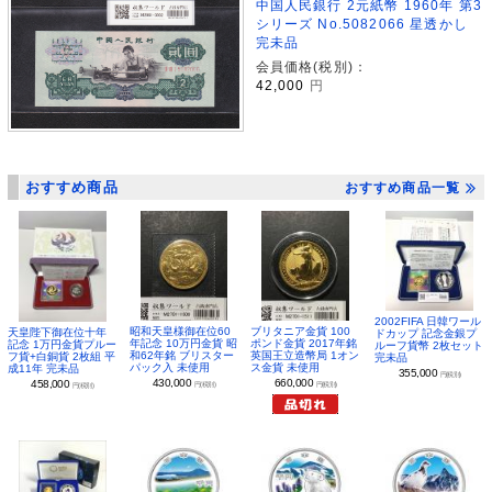
中国人民銀行 2元紙幣 1960年 第3
シリーズ No.5082066 星透かし
完未品
会員価格(税別)：
42,000
円
おすすめ商品
おすすめ商品一覧
2002FIFA 日韓ワール
昭和天皇様御在位60
ブリタニア金貨 100
天皇陛下御在位十年
ドカップ 記念金銀プ
年記念 10万円金貨 昭
ポンド金貨 2017年銘
記念 1万円金貨プルー
ルーフ貨幣 2枚セット
和62年銘 ブリスター
英国王立造幣局 1オン
フ貨+白銅貨 2枚組 平
完未品
パック入 未使用
ス金貨 未使用
成11年 完未品
355,000
円(税別)
430,000
660,000
458,000
円(税別)
円(税別)
円(税別)