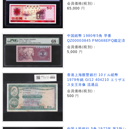
会員価格(税別)：
65,000
円
中国紙幣 1980年5角 早番
QZ00000845 PMG68EPQ鑑定済
会員価格(税別)：
5,000
円
香港上海匯豐銀行 10ドル紙幣
1979年銘 G/12 404210 エリザエ
ス女王肖像 流通品
会員価格(税別)：
500
円
中国人民銀行 5角 1972年 第3版シ