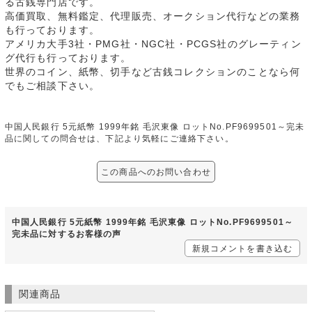
る古銭専門店です。
高価買取、無料鑑定、代理販売、オークション代行などの業務
も行っております。
アメリカ大手3社・PMG社・NGC社・PCGS社のグレーティン
グ代行も行っております。
世界のコイン、紙幣、切手など古銭コレクションのことなら何
でもご相談下さい。
中国人民銀行 5元紙幣 1999年銘 毛沢東像 ロットNo.PF9699501～完未
品に関しての問合せは、下記より気軽にご連絡下さい。
この商品へのお問い合わせ
中国人民銀行 5元紙幣 1999年銘 毛沢東像 ロットNo.PF9699501～
完未品に対するお客様の声
新規コメントを書き込む
関連商品