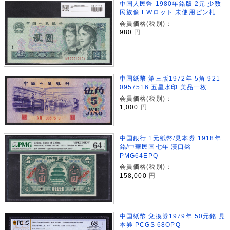
中国人民幣 1980年銘版 2元 少数
民族像 EWロット 未使用ピン札
会員価格(税別)：
980
円
中国紙幣 第三版1972年 5角 921-
0957516 五星水印 美品一枚
会員価格(税別)：
1,000
円
中国銀行 1元紙幣/見本券 1918年
銘/中華民国七年 漢口銘
PMG64EPQ
会員価格(税別)：
158,000
円
中国紙幣 兌換券1979年 50元銘 見
本券 PCGS 68OPQ