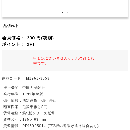
品切れ中
会員価格：
200
円(税別)
ポイント：
2
Pt
申し訳ございませんが、只今品切れ
中です。
商品コード：
M2961-3653
発行機関 : 中国人民銀行
発行年号 : 1999年銘版
発行情報 : 法定通貨・発行停止
額面図案 : 毛沢東像と5元
貨幣種類 : 第5版シリーズ紙幣
貨幣尺寸 : 135 x 63 mm
貨幣情報 : PF9699501～(下2桁の番号が違う場合あり)