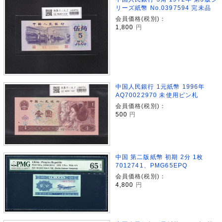
リーズ紙幣 No.0397594 完未品
会員価格(税別)：
1,800
円
中国人民銀行 1元紙幣 1996年
AQ70022970 未使用ピン札
会員価格(税別)：
500
円
中国 第二版紙幣 初期 2分 1枚
7012741、PMG65EPQ
会員価格(税別)：
4,800
円