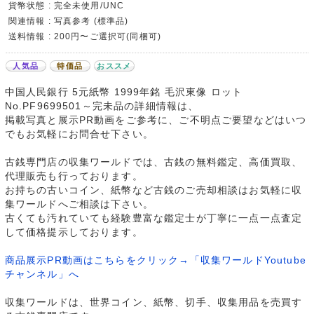
貨幣状態 : 完全未使用/UNC
関連情報 : 写真参考 (標準品)
送料情報 : 200円〜ご選択可(同梱可)
人気品
特価品
おススメ
中国人民銀行 5元紙幣 1999年銘 毛沢東像 ロット
No.PF9699501～完未品の詳細情報は、
掲載写真と展示PR動画をご参考に、ご不明点ご要望などはいつ
でもお気軽にお問合せ下さい。
古銭専門店の収集ワールドでは、古銭の無料鑑定、高価買取、
代理販売も行っております。
お持ちの古いコイン、紙幣など古銭のご売却相談はお気軽に収
集ワールドへご相談は下さい。
古くても汚れていても経験豊富な鑑定士が丁寧に一点一点査定
して価格提示しております。
商品展示PR動画はこちらをクリック→「収集ワールドYoutube
チャンネル」へ
収集ワールドは、世界コイン、紙幣、切手、収集用品を売買す