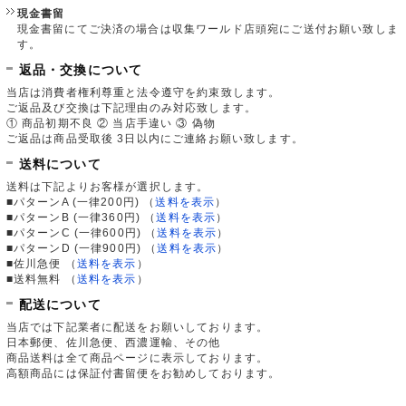
現金書留
現金書留にてご決済の場合は収集ワールド店頭宛にご送付お願い致しま
す。
返品・交換について
当店は消費者権利尊重と法令遵守を約束致します。
ご返品及び交換は下記理由のみ対応致します。
① 商品初期不良 ② 当店手違い ③ 偽物
ご返品は商品受取後 3日以内にご連絡お願い致します。
送料について
送料は下記よりお客様が選択します。
■パターンA (一律200円)
（
送料を表示
）
■パターンB (一律360円)
（
送料を表示
）
■パターンC (一律600円)
（
送料を表示
）
■パターンD (一律900円)
（
送料を表示
）
■佐川急便
（
送料を表示
）
■送料無料
（
送料を表示
）
配送について
当店では下記業者に配送をお願いしております。
日本郵便、佐川急便、西濃運輸、その他
商品送料は全て商品ページに表示しております。
高額商品には保証付書留便をお勧めしております。