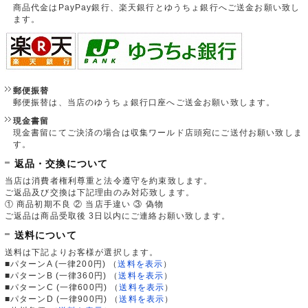
商品代金はPayPay銀行、楽天銀行とゆうちょ銀行へご送金お願い致し
ます。
郵便振替
郵便振替は、当店のゆうちょ銀行口座へご送金お願い致します。
現金書留
現金書留にてご決済の場合は収集ワールド店頭宛にご送付お願い致しま
す。
返品・交換について
当店は消費者権利尊重と法令遵守を約束致します。
ご返品及び交換は下記理由のみ対応致します。
① 商品初期不良 ② 当店手違い ③ 偽物
ご返品は商品受取後 3日以内にご連絡お願い致します。
送料について
送料は下記よりお客様が選択します。
■パターンA (一律200円)
（
送料を表示
）
■パターンB (一律360円)
（
送料を表示
）
■パターンC (一律600円)
（
送料を表示
）
■パターンD (一律900円)
（
送料を表示
）