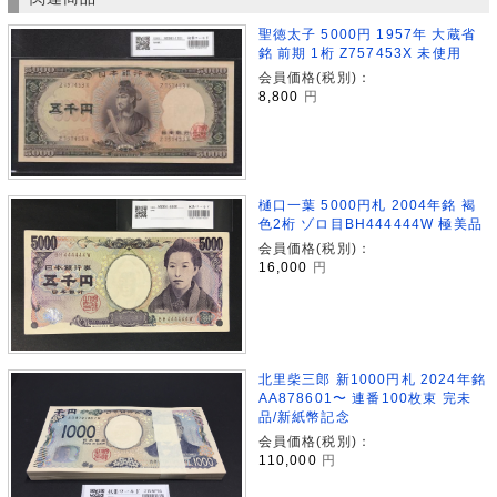
聖徳太子 5000円 1957年 大蔵省
銘 前期 1桁 Z757453X 未使用
会員価格(税別)：
8,800
円
樋口一葉 5000円札 2004年銘 褐
色2桁 ゾロ目BH444444W 極美品
会員価格(税別)：
16,000
円
北里柴三郎 新1000円札 2024年銘
AA878601〜 連番100枚束 完未
品/新紙幣記念
会員価格(税別)：
110,000
円