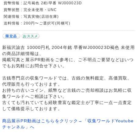
貨幣情報 : 記号褐色 2桁/早番 WJ000023D
貨幣状態 : 完全未使用・UNC
関連情報 : 写真実物(店頭在庫)
送料情報 : 200円〜ご選択可(同梱可)
限定品
おススメ
新福沢諭吉 10000円札 2004年銘 早番WJ000023D褐色 未使用
の商品詳細情報は、
掲載写真と展示PR動画をご参考に、ご不明点ご要望などはいつ
でもお気軽にお問合せ下さい。
古銭専門店の収集ワールドでは、古銭の無料鑑定、高価買取、
代理販売も行っております。
お持ちの古いコイン、紙幣など古銭のご売却相談はお気軽に収
集ワールドへご相談は下さい。
古くても汚れていても経験豊富な鑑定士が丁寧に一点一点査定
して価格提示しております。
商品展示PR動画はこちらをクリック→「収集ワールドYoutube
チャンネル」へ