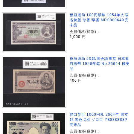
板垣退助 100円紙幣 1954年大蔵
省銘版 珍番/早番 MR000064X完
未品
会員価格(税別)：
1,000
円
板垣退助 50銭/国会議事堂 日本政
府紙幣 1948年銘 No.25644 極美
品
会員価格(税別)：
400
円
野口英世 1000円札 2004年 国立
銘 黒色 2桁 ゾロ目 YB888888P
完未品
会員価格(税別)：