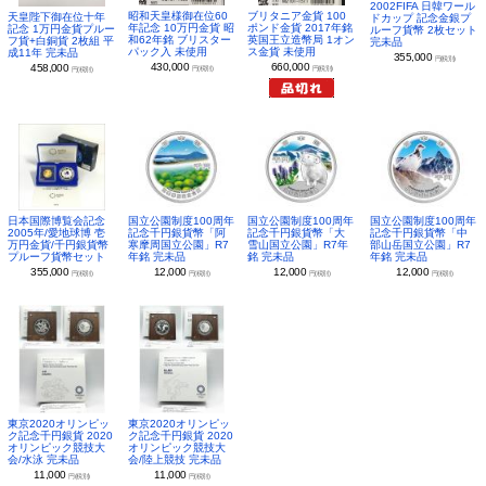
2002FIFA 日韓ワール
昭和天皇様御在位60
ブリタニア金貨 100
天皇陛下御在位十年
ドカップ 記念金銀プ
年記念 10万円金貨 昭
ポンド金貨 2017年銘
記念 1万円金貨プルー
ルーフ貨幣 2枚セット
和62年銘 ブリスター
英国王立造幣局 1オン
フ貨+白銅貨 2枚組 平
完未品
パック入 未使用
ス金貨 未使用
成11年 完未品
355,000
円(税別)
430,000
660,000
458,000
円(税別)
円(税別)
円(税別)
日本国際博覧会記念
国立公園制度100周年
国立公園制度100周年
国立公園制度100周年
2005年/愛地球博 壱
記念千円銀貨幣「阿
記念千円銀貨幣「大
記念千円銀貨幣「中
万円金貨/千円銀貨幣
寒摩周国立公園」R7
雪山国立公園」R7年
部山岳国立公園」R7
プルーフ貨幣セット
年銘 完未品
銘 完未品
年銘 完未品
355,000
12,000
12,000
12,000
円(税別)
円(税別)
円(税別)
円(税別)
東京2020オリンピッ
東京2020オリンピッ
ク記念千円銀貨 2020
ク記念千円銀貨 2020
オリンピック競技大
オリンピック競技大
会/水泳 完未品
会/陸上競技 完未品
11,000
11,000
円(税別)
円(税別)