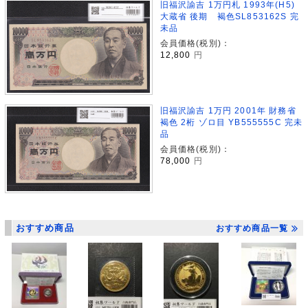
旧福沢諭吉 1万円札 1993年(H5)
大蔵省 後期 褐色SL853162S 完
未品
会員価格(税別)：
12,800
円
旧福沢諭吉 1万円 2001年 財務省
褐色 2桁 ゾロ目 YB555555C 完未
品
会員価格(税別)：
78,000
円
おすすめ商品
おすすめ商品一覧