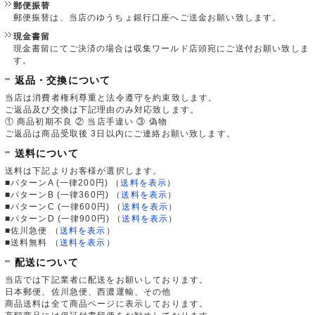
郵便振替
郵便振替は、当店のゆうちょ銀行口座へご送金お願い致します。
現金書留
現金書留にてご決済の場合は収集ワールド店頭宛にご送付お願い致しま
す。
返品・交換について
当店は消費者権利尊重と法令遵守を約束致します。
ご返品及び交換は下記理由のみ対応致します。
① 商品初期不良 ② 当店手違い ③ 偽物
ご返品は商品受取後 3日以内にご連絡お願い致します。
送料について
送料は下記よりお客様が選択します。
■パターンA (一律200円)
（
送料を表示
）
■パターンB (一律360円)
（
送料を表示
）
■パターンC (一律600円)
（
送料を表示
）
■パターンD (一律900円)
（
送料を表示
）
■佐川急便
（
送料を表示
）
■送料無料
（
送料を表示
）
配送について
当店では下記業者に配送をお願いしております。
日本郵便、佐川急便、西濃運輸、その他
商品送料は全て商品ページに表示しております。