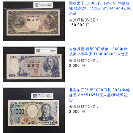
聖徳太子 10000円 1958年 大蔵省
銘 後期2桁 ゾロ目 WV444444Z 完
未品
会員価格(税別)：
160,000
円
岩倉具視 新500円紙幣 1969年銘
後期 2桁早番 TH000026F 未使用
会員価格(税別)：
2,000
円
北里柴三郎 新1000円札 2024年銘
趣番 AA651651/完未品/新紙幣記
念
会員価格(税別)：
2,000
円