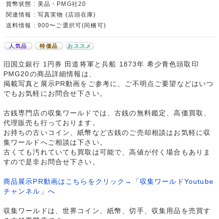
貨幣状態 : 美品・PMG社20
関連情報 : 写真実物 (店頭在庫)
送料情報 : 900〜ご選択可(同梱可)
人気品
特価品
おススメ
旧国立銀行 1円券 田道将軍と兵船 1873年 希少青色頭取印
PMG20の商品詳細情報は、
掲載写真と展示PR動画をご参考に、ご不明点ご要望などはいつ
でもお気軽にお問合せ下さい。
古銭専門店の収集ワールドでは、古銭の無料鑑定、高価買取、
代理販売も行っております。
お持ちの古いコイン、紙幣など古銭のご売却相談はお気軽に収
集ワールドへご相談は下さい。
古くても汚れていても買取は可能で、高値が付く場合もありま
すので是非お問合せ下さい。
商品展示PR動画はこちらをクリック→「収集ワールドYoutube
チャンネル」へ
収集ワールドは、世界コイン、紙幣、切手、収集用品を売買す