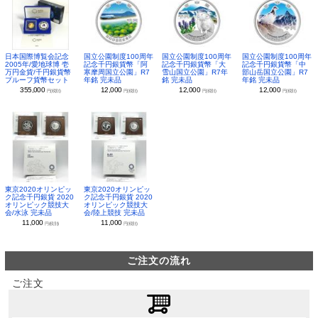
日本国際博覧会記念
国立公園制度100周年
国立公園制度100周年
国立公園制度100周年
2005年/愛地球博 壱
記念千円銀貨幣「阿
記念千円銀貨幣「大
記念千円銀貨幣「中
万円金貨/千円銀貨幣
寒摩周国立公園」R7
雪山国立公園」R7年
部山岳国立公園」R7
プルーフ貨幣セット
年銘 完未品
銘 完未品
年銘 完未品
355,000
12,000
12,000
12,000
円(税別)
円(税別)
円(税別)
円(税別)
東京2020オリンピッ
東京2020オリンピッ
ク記念千円銀貨 2020
ク記念千円銀貨 2020
オリンピック競技大
オリンピック競技大
会/水泳 完未品
会/陸上競技 完未品
11,000
11,000
円(税別)
円(税別)
ご注文の流れ
ご注文