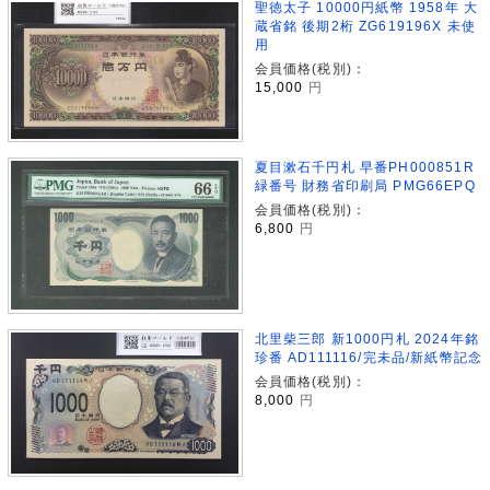
聖徳太子 10000円紙幣 1958年 大
蔵省銘 後期2桁 ZG619196X 未使
用
会員価格(税別)：
15,000
円
夏目漱石千円札 早番PH000851R
緑番号 財務省印刷局 PMG66EPQ
会員価格(税別)：
6,800
円
北里柴三郎 新1000円札 2024年銘
珍番 AD111116/完未品/新紙幣記念
会員価格(税別)：
8,000
円