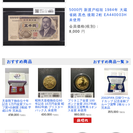
5000円 新渡戸稲垣 1984年 大蔵
省銘 黒色 後期 2桁 EA440003H
未使用
会員価格(税別)：
8,000
円
おすすめ商品
おすすめ商品一覧
2002FIFA 日韓ワール
昭和天皇様御在位60
ブリタニア金貨 100
天皇陛下御在位十年
ドカップ 記念金銀プ
年記念 10万円金貨 昭
ポンド金貨 2017年銘
記念 1万円金貨プルー
ルーフ貨幣 2枚セット
和62年銘 ブリスター
英国王立造幣局 1オン
フ貨+白銅貨 2枚組 平
完未品
パック入 未使用
ス金貨 未使用
成11年 完未品
355,000
円(税別)
430,000
660,000
458,000
円(税別)
円(税別)
円(税別)