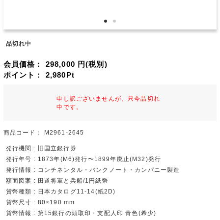
品切れ中
会員価格：
298,000
円(税別)
ポイント：
2,980
Pt
申し訳ございませんが、只今品切れ
中です。
商品コード：
M2961-2645
発行機関 : 旧国立銀行券
発行年号 : 1873年(M6)発行〜1899年廃止(M32)発行
発行情報 : コンチネンタル・バンクノート・カンパニー製造
額面図案 : 田道将軍と兵船/1円紙幣
貨幣種類 : 日本カタログ11-14(紙2D)
貨幣尺寸 : 80×190 mm
貨幣情報 : 第15銀行の頭取印・支配人印 青色(希少)