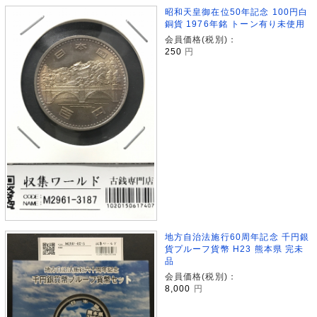
昭和天皇御在位50年記念 100円白
銅貨 1976年銘 トーン有り未使用
会員価格(税別)：
250
円
地方自治法施行60周年記念 千円銀
貨プルーフ貨幣 H23 熊本県 完未
品
会員価格(税別)：
8,000
円