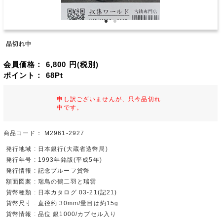
品切れ中
会員価格：
6,800
円(税別)
ポイント：
68
Pt
申し訳ございませんが、只今品切れ
中です。
商品コード：
M2961-2927
発行地域 : 日本銀行(大蔵省造幣局)
発行年号 : 1993年銘版(平成5年)
発行情報 : 記念プルーフ貨幣
額面図案 : 瑞鳥の鶴二羽と瑞雲
貨幣種類 : 日本カタログ 03-21(記21)
貨幣尺寸 : 直径約 30mm/量目は約15g
貨幣情報 : 品位 銀1000/カプセル入り