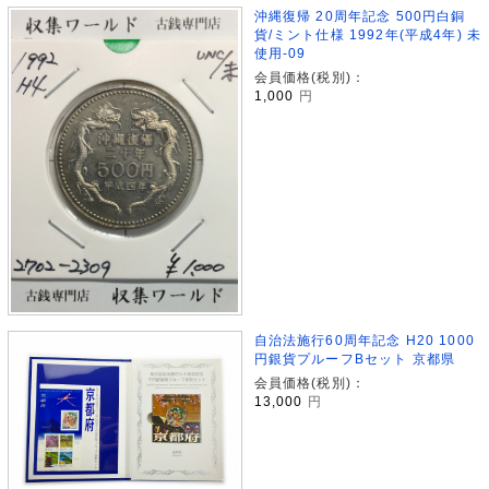
沖縄復帰 20周年記念 500円白銅
貨/ミント仕様 1992年(平成4年) 未
使用-09
会員価格(税別)：
1,000
円
自治法施行60周年記念 H20 1000
円銀貨プルーフBセット 京都県
会員価格(税別)：
13,000
円