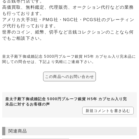
る古銭専門店です。
高価買取、無料鑑定、代理販売、オークション代行などの業務
も行っております。
アメリカ大手3社・PMG社・NGC社・PCGS社のグレーティン
グ代行も行っております。
世界のコイン、紙幣、切手など古銭コレクションのことなら何
でもご相談下さい。
皇太子殿下御成婚記念 5000円プルーフ銀貨 H5年 カプセル入り完未品に
関しての問合せは、下記より気軽にご連絡下さい。
この商品へのお問い合わせ
皇太子殿下御成婚記念 5000円プルーフ銀貨 H5年 カプセル入り完
未品に対するお客様の声
新規コメントを書き込む
関連商品