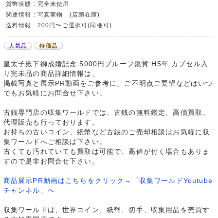
貨幣状態 : 完全未使用
関連情報 : 写真実物 (店頭在庫)
送料情報 : 200円〜ご選択可(同梱可)
人気品
特価品
皇太子殿下御成婚記念 5000円プルーフ銀貨 H5年 カプセル入
り完未品の商品詳細情報は、
掲載写真と展示PR動画をご参考に、ご不明点ご要望などはいつ
でもお気軽にお問合せ下さい。
古銭専門店の収集ワールドでは、古銭の無料鑑定、高価買取、
代理販売も行っております。
お持ちの古いコイン、紙幣など古銭のご売却相談はお気軽に収
集ワールドへご相談は下さい。
古くても汚れていても買取は可能で、高値が付く場合もありま
すので是非お問合せ下さい。
商品展示PR動画はこちらをクリック→「収集ワールドYoutube
チャンネル」へ
収集ワールドは、世界コイン、紙幣、切手、収集用品を売買す