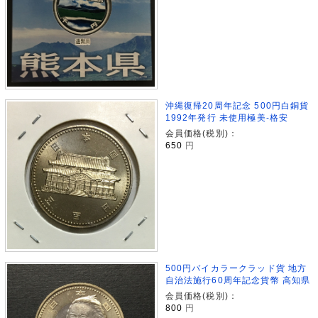
沖縄復帰20周年記念 500円白銅貨
1992年発行 未使用極美-格安
会員価格(税別)：
650
円
500円バイカラークラッド貨 地方
自治法施行60周年記念貨幣 高知県
会員価格(税別)：
800
円