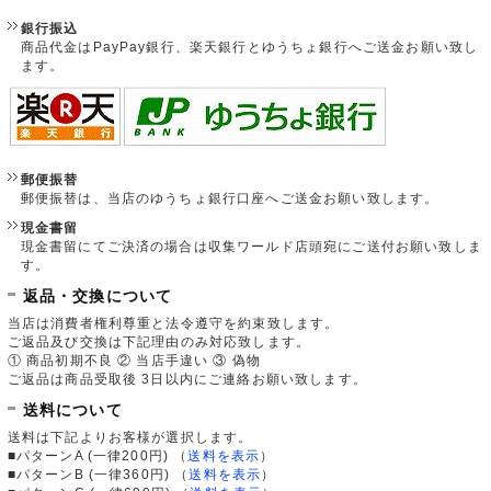
銀行振込
商品代金はPayPay銀行、楽天銀行とゆうちょ銀行へご送金お願い致し
ます。
郵便振替
郵便振替は、当店のゆうちょ銀行口座へご送金お願い致します。
現金書留
現金書留にてご決済の場合は収集ワールド店頭宛にご送付お願い致しま
す。
返品・交換について
当店は消費者権利尊重と法令遵守を約束致します。
ご返品及び交換は下記理由のみ対応致します。
① 商品初期不良 ② 当店手違い ③ 偽物
ご返品は商品受取後 3日以内にご連絡お願い致します。
送料について
送料は下記よりお客様が選択します。
■パターンA (一律200円)
（
送料を表示
）
■パターンB (一律360円)
（
送料を表示
）