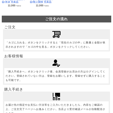
会/水泳 完未品
会/陸上競技 完未品
11,000
11,000
円(税別)
円(税別)
ご注文の流れ
ご注文
「カゴに入れる」ボタンをクリックすると「現在のカゴの中」に数量と金額が表
示されますので「カゴの中を見る」ボタンをクリックしてください。
お客様情報
「購入手続きへ」ボタンをクリック後、会員登録がお済みの方はログインしてく
ださい。登録されていない方は、登録をお願いします。登録せずに購入すること
も可能です。
購入手続き
お届け先の指定やお支払い方法等をご入力いただきましたら、内容をご確認の
上、ご注文完了ページへお進みください。当店より受付確認メールが自動配信さ