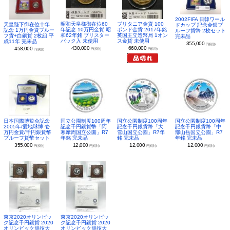
2002FIFA 日韓ワール
昭和天皇様御在位60
ブリタニア金貨 100
天皇陛下御在位十年
ドカップ 記念金銀プ
年記念 10万円金貨 昭
ポンド金貨 2017年銘
記念 1万円金貨プルー
ルーフ貨幣 2枚セット
和62年銘 ブリスター
英国王立造幣局 1オン
フ貨+白銅貨 2枚組 平
完未品
パック入 未使用
ス金貨 未使用
成11年 完未品
355,000
円(税別)
430,000
660,000
458,000
円(税別)
円(税別)
円(税別)
日本国際博覧会記念
国立公園制度100周年
国立公園制度100周年
国立公園制度100周年
2005年/愛地球博 壱
記念千円銀貨幣「阿
記念千円銀貨幣「大
記念千円銀貨幣「中
万円金貨/千円銀貨幣
寒摩周国立公園」R7
雪山国立公園」R7年
部山岳国立公園」R7
プルーフ貨幣セット
年銘 完未品
銘 完未品
年銘 完未品
355,000
12,000
12,000
12,000
円(税別)
円(税別)
円(税別)
円(税別)
東京2020オリンピッ
東京2020オリンピッ
ク記念千円銀貨 2020
ク記念千円銀貨 2020
オリンピック競技大
オリンピック競技大