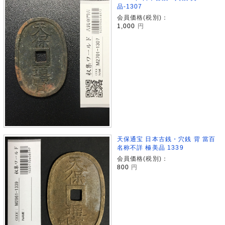
品-1307
会員価格(税別)：
1,000
円
天保通宝 日本古銭・穴銭 背 當百
名称不詳 極美品 1339
会員価格(税別)：
800
円