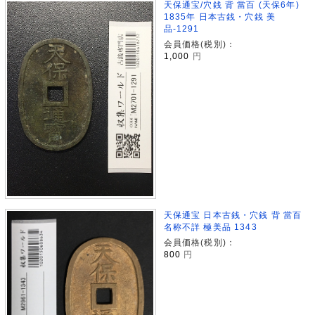
天保通宝/穴銭 背 當百 (天保6年)
1835年 日本古銭・穴銭 美
品-1291
会員価格(税別)：
1,000
円
天保通宝 日本古銭・穴銭 背 當百
名称不詳 極美品 1343
会員価格(税別)：
800
円