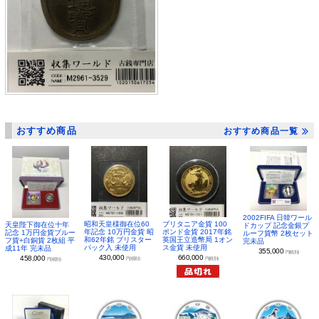
おすすめ商品
おすすめ商品一覧
2002FIFA 日韓ワール
昭和天皇様御在位60
ブリタニア金貨 100
天皇陛下御在位十年
ドカップ 記念金銀プ
年記念 10万円金貨 昭
ポンド金貨 2017年銘
記念 1万円金貨プルー
ルーフ貨幣 2枚セット
和62年銘 ブリスター
英国王立造幣局 1オン
フ貨+白銅貨 2枚組 平
完未品
パック入 未使用
ス金貨 未使用
成11年 完未品
355,000
円(税別)
430,000
660,000
458,000
円(税別)
円(税別)
円(税別)