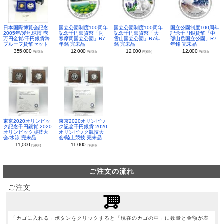
日本国際博覧会記念
国立公園制度100周年
国立公園制度100周年
国立公園制度100周年
2005年/愛地球博 壱
記念千円銀貨幣「阿
記念千円銀貨幣「大
記念千円銀貨幣「中
万円金貨/千円銀貨幣
寒摩周国立公園」R7
雪山国立公園」R7年
部山岳国立公園」R7
プルーフ貨幣セット
年銘 完未品
銘 完未品
年銘 完未品
355,000
12,000
12,000
12,000
円(税別)
円(税別)
円(税別)
円(税別)
東京2020オリンピッ
東京2020オリンピッ
ク記念千円銀貨 2020
ク記念千円銀貨 2020
オリンピック競技大
オリンピック競技大
会/水泳 完未品
会/陸上競技 完未品
11,000
11,000
円(税別)
円(税別)
ご注文の流れ
ご注文
「カゴに入れる」ボタンをクリックすると「現在のカゴの中」に数量と金額が表