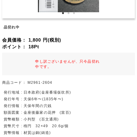
品切れ中
会員価格：
1,800
円(税別)
ポイント：
18
Pt
申し訳ございませんが、只今品切れ
中です。
商品コード：
M2961-2604
発行地域 : 日本政府(金座番場仮吹所)
発行年号 : 天保6年〜(1835年〜)
発行情報 : 天保年間の穴銭
額面図案 : 金座後藤家の花押 (當百)
貨幣種類 : 小判型 (百文通用)
貨幣尺寸 : 楕円 32×49 20.6g/個
貨幣情報 : 材質は銅(鋳造)