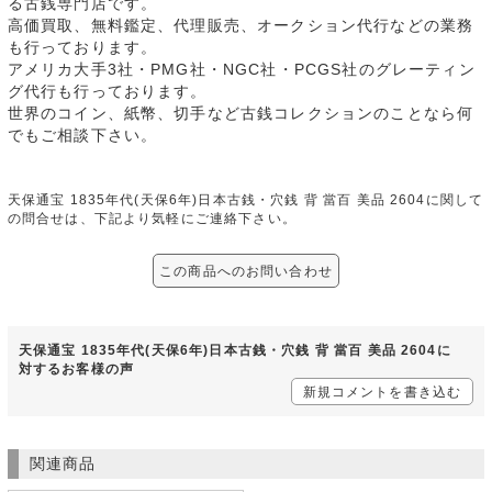
る古銭専門店です。
高価買取、無料鑑定、代理販売、オークション代行などの業務
も行っております。
アメリカ大手3社・PMG社・NGC社・PCGS社のグレーティン
グ代行も行っております。
世界のコイン、紙幣、切手など古銭コレクションのことなら何
でもご相談下さい。
天保通宝 1835年代(天保6年)日本古銭・穴銭 背 當百 美品 2604に関して
の問合せは、下記より気軽にご連絡下さい。
この商品へのお問い合わせ
天保通宝 1835年代(天保6年)日本古銭・穴銭 背 當百 美品 2604に
対するお客様の声
新規コメントを書き込む
関連商品