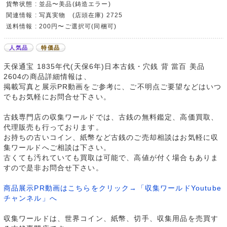
貨幣状態 : 並品〜美品(鋳造エラー)
関連情報 : 写真実物 (店頭在庫) 2725
送料情報 : 200円〜ご選択可(同梱可)
人気品
特価品
天保通宝 1835年代(天保6年)日本古銭・穴銭 背 當百 美品
2604の商品詳細情報は、
掲載写真と展示PR動画をご参考に、ご不明点ご要望などはいつ
でもお気軽にお問合せ下さい。
古銭専門店の収集ワールドでは、古銭の無料鑑定、高価買取、
代理販売も行っております。
お持ちの古いコイン、紙幣など古銭のご売却相談はお気軽に収
集ワールドへご相談は下さい。
古くても汚れていても買取は可能で、高値が付く場合もありま
すので是非お問合せ下さい。
商品展示PR動画はこちらをクリック→「収集ワールドYoutube
チャンネル」へ
収集ワールドは、世界コイン、紙幣、切手、収集用品を売買す