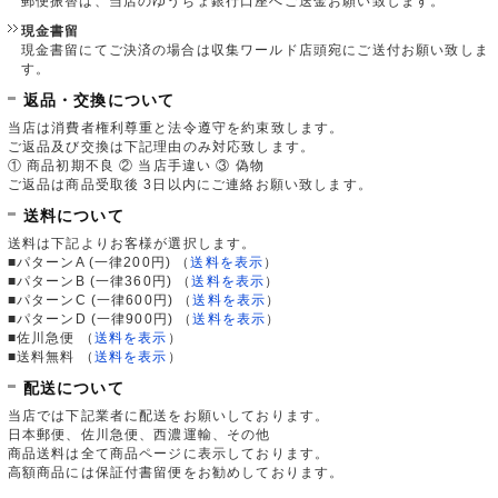
郵便振替は、当店のゆうちょ銀行口座へご送金お願い致します。
現金書留
現金書留にてご決済の場合は収集ワールド店頭宛にご送付お願い致しま
す。
返品・交換について
当店は消費者権利尊重と法令遵守を約束致します。
ご返品及び交換は下記理由のみ対応致します。
① 商品初期不良 ② 当店手違い ③ 偽物
ご返品は商品受取後 3日以内にご連絡お願い致します。
送料について
送料は下記よりお客様が選択します。
■パターンA (一律200円)
（
送料を表示
）
■パターンB (一律360円)
（
送料を表示
）
■パターンC (一律600円)
（
送料を表示
）
■パターンD (一律900円)
（
送料を表示
）
■佐川急便
（
送料を表示
）
■送料無料
（
送料を表示
）
配送について
当店では下記業者に配送をお願いしております。
日本郵便、佐川急便、西濃運輸、その他
商品送料は全て商品ページに表示しております。
高額商品には保証付書留便をお勧めしております。