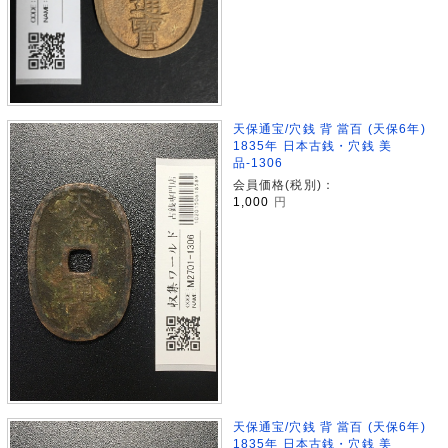
天保通宝/穴銭 背 當百 (天保6年)
1835年 日本古銭・穴銭 美
品-1306
会員価格(税別)：
1,000
円
天保通宝/穴銭 背 當百 (天保6年)
1835年 日本古銭・穴銭 美