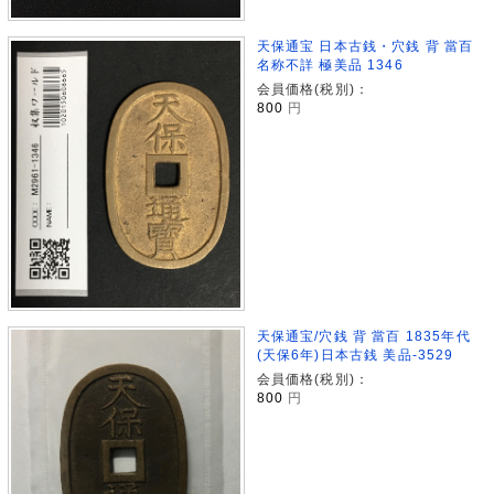
天保通宝 日本古銭・穴銭 背 當百
名称不詳 極美品 1346
会員価格(税別)：
800
円
天保通宝/穴銭 背 當百 1835年代
(天保6年)日本古銭 美品-3529
会員価格(税別)：
800
円