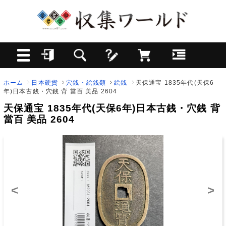
ホーム
日本硬貨
穴銭・絵銭類
絵銭
天保通宝 1835年代(天保6
年)日本古銭・穴銭 背 當百 美品 2604
天保通宝 1835年代(天保6年)日本古銭・穴銭 背
當百 美品 2604
<
>