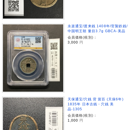
永楽通宝/渡来銭 1408年/官製鉄銭/
中国明王朝 量目3.7g GBCA-美品
会員価格(税別)：
3,000
円
天保通宝/穴銭 背 當百 (天保6年)
1835年 日本古銭・穴銭 美
品-1305
会員価格(税別)：
1,000
円