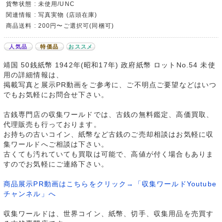
貨幣状態 : 未使用/UNC
関連情報 : 写真実物 (店頭在庫)
商品送料 : 200円〜ご選択可(同梱可)
人気品
特価品
おススメ
靖国 50銭紙幣 1942年(昭和17年) 政府紙幣 ロットNo.54 未使
用の詳細情報は、
掲載写真と展示PR動画をご参考に、ご不明点ご要望などはいつ
でもお気軽にお問合せ下さい。
古銭専門店の収集ワールドでは、古銭の無料鑑定、高価買取、
代理販売も行っております。
お持ちの古いコイン、紙幣など古銭のご売却相談はお気軽に収
集ワールドへご相談は下さい。
古くても汚れていても買取は可能で、高値が付く場合もありま
すのでお気軽にご連絡下さい。
商品展示PR動画はこちらをクリック→「収集ワールドYoutube
チャンネル」へ
収集ワールドは、世界コイン、紙幣、切手、収集用品を売買す