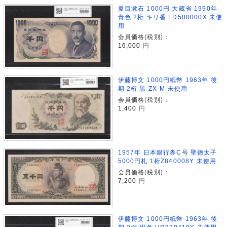
夏目漱石 1000円 大蔵省 1990年
青色 2桁 キリ番 LD500000X 未使
用
会員価格(税別)：
16,000
円
伊藤博文 1000円紙幣 1963年 後
期 2桁 黒 ZX-M 未使用
会員価格(税別)：
1,400
円
1957年 日本銀行券C号 聖徳太子
5000円札 1桁Z840008Y 未使用
会員価格(税別)：
7,200
円
伊藤博文 1000円紙幣 1963年 後