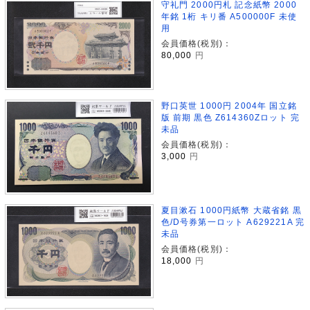
守礼門 2000円札 記念紙幣 2000
年銘 1桁 キリ番 A500000F 未使
用
会員価格(税別)：
80,000
円
野口英世 1000円 2004年 国立銘
版 前期 黒色 Z614360Zロット 完
未品
会員価格(税別)：
3,000
円
夏目漱石 1000円紙幣 大蔵省銘 黒
色/D号券第一ロット A629221A 完
未品
会員価格(税別)：
18,000
円