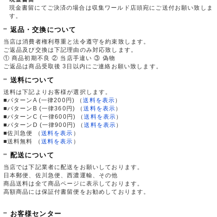
現金書留にてご決済の場合は収集ワールド店頭宛にご送付お願い致しま
す。
返品・交換について
当店は消費者権利尊重と法令遵守を約束致します。
ご返品及び交換は下記理由のみ対応致します。
① 商品初期不良 ② 当店手違い ③ 偽物
ご返品は商品受取後 3日以内にご連絡お願い致します。
送料について
送料は下記よりお客様が選択します。
■パターンA (一律200円)
（
送料を表示
）
■パターンB (一律360円)
（
送料を表示
）
■パターンC (一律600円)
（
送料を表示
）
■パターンD (一律900円)
（
送料を表示
）
■佐川急便
（
送料を表示
）
■送料無料
（
送料を表示
）
配送について
当店では下記業者に配送をお願いしております。
日本郵便、佐川急便、西濃運輸、その他
商品送料は全て商品ページに表示しております。
高額商品には保証付書留便をお勧めしております。
お客様センター