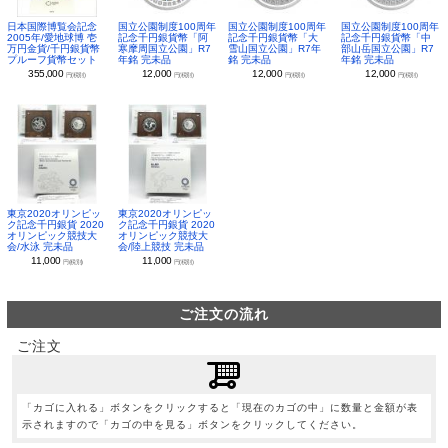
日本国際博覧会記念
国立公園制度100周年
国立公園制度100周年
国立公園制度100周年
2005年/愛地球博 壱
記念千円銀貨幣「阿
記念千円銀貨幣「大
記念千円銀貨幣「中
万円金貨/千円銀貨幣
寒摩周国立公園」R7
雪山国立公園」R7年
部山岳国立公園」R7
プルーフ貨幣セット
年銘 完未品
銘 完未品
年銘 完未品
355,000
12,000
12,000
12,000
円(税別)
円(税別)
円(税別)
円(税別)
東京2020オリンピッ
東京2020オリンピッ
ク記念千円銀貨 2020
ク記念千円銀貨 2020
オリンピック競技大
オリンピック競技大
会/水泳 完未品
会/陸上競技 完未品
11,000
11,000
円(税別)
円(税別)
ご注文の流れ
ご注文
「カゴに入れる」ボタンをクリックすると「現在のカゴの中」に数量と金額が表
示されますので「カゴの中を見る」ボタンをクリックしてください。