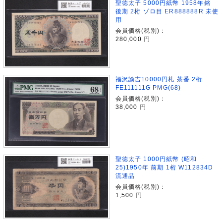
聖徳太子 5000円紙幣 1958年銘
後期 2桁 ゾロ目 ER888888R 未使
用
会員価格(税別)：
280,000
円
福沢諭吉10000円札 茶番 2桁
FE111111G PMG(68)
会員価格(税別)：
38,000
円
聖徳太子 1000円紙幣 (昭和
25)1950年 前期 1桁 W112834D
流通品
会員価格(税別)：
1,500
円