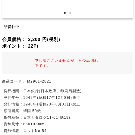
品切れ中
会員価格：
2,200
円(税別)
ポイント：
22
Pt
申し訳ございませんが、只今品切れ
中です。
商品コード：
M2961-2821
発行機関 : 日本銀行(日本政府、印刷局製造)
発行年号 : 1942年(昭和17年12月8日)発行
発行情報 : 1948年(昭和23年8月31日)廃止
額面図案 : 靖国 50銭
貨幣種類 : 日本カタログ11-61(紙19)
貨幣尺寸 : 65×105mm
貨幣情報 : ロットNo.54