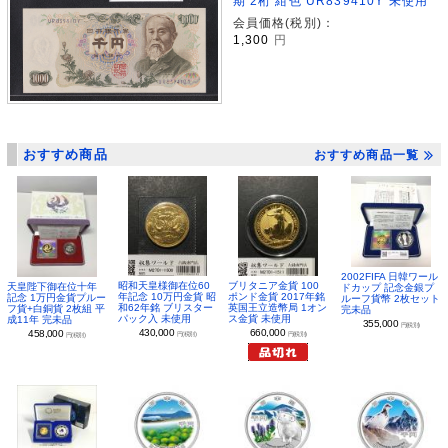
期 2桁 紺色 UR839410Y 未使用
会員価格(税別)：
1,300
円
おすすめ商品
おすすめ商品一覧
2002FIFA 日韓ワール
昭和天皇様御在位60
ブリタニア金貨 100
天皇陛下御在位十年
ドカップ 記念金銀プ
年記念 10万円金貨 昭
ポンド金貨 2017年銘
記念 1万円金貨プルー
ルーフ貨幣 2枚セット
和62年銘 ブリスター
英国王立造幣局 1オン
フ貨+白銅貨 2枚組 平
完未品
パック入 未使用
ス金貨 未使用
成11年 完未品
355,000
円(税別)
430,000
660,000
458,000
円(税別)
円(税別)
円(税別)