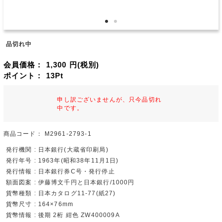
品切れ中
会員価格：
1,300
円(税別)
ポイント：
13
Pt
申し訳ございませんが、只今品切れ
中です。
商品コード：
M2961-2793-1
発行機関 : 日本銀行(大蔵省印刷局)
発行年号 : 1963年(昭和38年11月1日)
発行情報 : 日本銀行券C号・発行停止
額面図案 : 伊藤博文千円と日本銀行/1000円
貨幣種類 : 日本カタログ11-77(紙27)
貨幣尺寸 : 164×76mm
貨幣情報 : 後期 2桁 紺色 ZW400009A