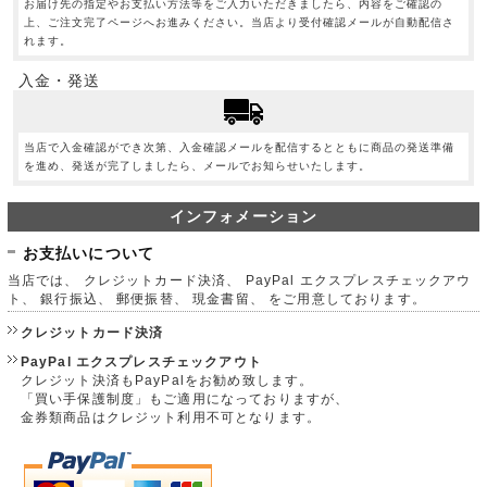
お届け先の指定やお支払い方法等をご入力いただきましたら、内容をご確認の
上、ご注文完了ページへお進みください。当店より受付確認メールが自動配信さ
れます。
入金・発送
当店で入金確認ができ次第、入金確認メールを配信するとともに商品の発送準備
を進め、発送が完了しましたら、メールでお知らせいたします。
インフォメーション
お支払いについて
当店では、 クレジットカード決済、 PayPal エクスプレスチェックアウ
ト、 銀行振込、 郵便振替、 現金書留、 をご用意しております。
クレジットカード決済
PayPal エクスプレスチェックアウト
クレジット決済もPayPalをお勧め致します。
「買い手保護制度」もご適用になっておりますが、
金券類商品はクレジット利用不可となります。