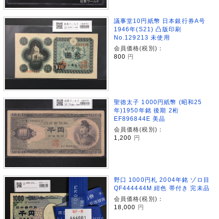
議事堂10円紙幣 日本銀行券A号
1946年(S21) 凸版印刷
No.129213 未使用
会員価格(税別)：
800
円
聖徳太子 1000円紙幣 (昭和25
年)1950年銘 後期 2桁
EF896844E 美品
会員価格(税別)：
1,200
円
野口 1000円札 2004年銘 ゾロ目
QF444444M 紺色 帯付き 完未品
会員価格(税別)：
18,000
円