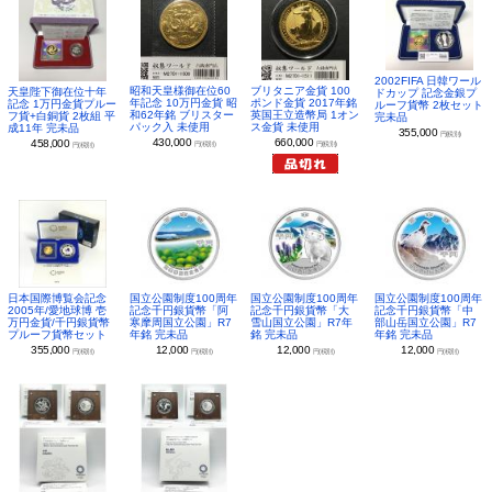
2002FIFA 日韓ワール
昭和天皇様御在位60
ブリタニア金貨 100
天皇陛下御在位十年
ドカップ 記念金銀プ
年記念 10万円金貨 昭
ポンド金貨 2017年銘
記念 1万円金貨プルー
ルーフ貨幣 2枚セット
和62年銘 ブリスター
英国王立造幣局 1オン
フ貨+白銅貨 2枚組 平
完未品
パック入 未使用
ス金貨 未使用
成11年 完未品
355,000
円(税別)
430,000
660,000
458,000
円(税別)
円(税別)
円(税別)
日本国際博覧会記念
国立公園制度100周年
国立公園制度100周年
国立公園制度100周年
2005年/愛地球博 壱
記念千円銀貨幣「阿
記念千円銀貨幣「大
記念千円銀貨幣「中
万円金貨/千円銀貨幣
寒摩周国立公園」R7
雪山国立公園」R7年
部山岳国立公園」R7
プルーフ貨幣セット
年銘 完未品
銘 完未品
年銘 完未品
355,000
12,000
12,000
12,000
円(税別)
円(税別)
円(税別)
円(税別)