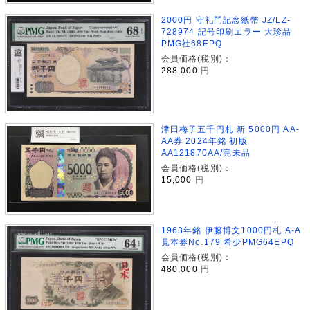
2000円 守礼門記念紙幣 JZ/LZ-
728974 記号印刷エラー 大珍品
PMG社68EPQ
会員価格(税別)：
288,000
円
津田梅子五千円札 新 5000円 AA-
AA券 2024年銘 初版
AA121870AA/完未品
会員価格(税別)：
15,000
円
1963年銘 伊藤博文1000円札 A-A
見本券No.179 希少PMG64EPQ
会員価格(税別)：
480,000
円