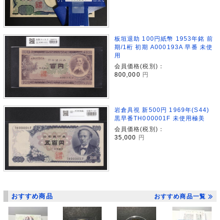
板垣退助 100円紙幣 1953年銘 前
期/1桁 初期 A000193A 早番 未使
用
会員価格(税別)：
800,000
円
岩倉具視 新500円 1969年(S44)
黒早番TH000001F 未使用極美
会員価格(税別)：
35,000
円
おすすめ商品
おすすめ商品一覧