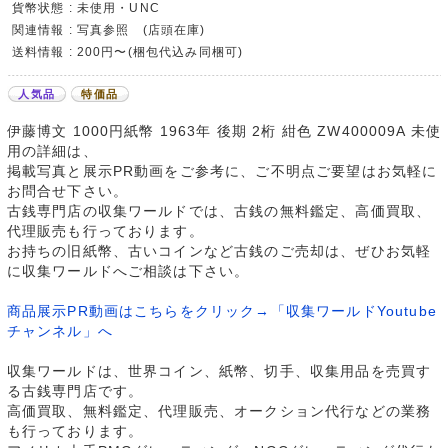
貨幣状態 : 未使用・UNC
関連情報 : 写真参照 (店頭在庫)
送料情報 : 200円〜(梱包代込み同梱可)
人気品
特価品
伊藤博文 1000円紙幣 1963年 後期 2桁 紺色 ZW400009A 未使
用の詳細は、
掲載写真と展示PR動画をご参考に、ご不明点ご要望はお気軽に
お問合せ下さい。
古銭専門店の収集ワールドでは、古銭の無料鑑定、高価買取、
代理販売も行っております。
お持ちの旧紙幣、古いコインなど古銭のご売却は、ぜひお気軽
に収集ワールドへご相談は下さい。
商品展示PR動画はこちらをクリック→「収集ワールドYoutube
チャンネル」へ
収集ワールドは、世界コイン、紙幣、切手、収集用品を売買す
る古銭専門店です。
高価買取、無料鑑定、代理販売、オークション代行などの業務
も行っております。