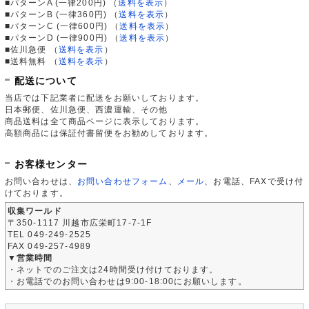
■パターンA (一律200円)
（
送料を表示
）
■パターンB (一律360円)
（
送料を表示
）
■パターンC (一律600円)
（
送料を表示
）
■パターンD (一律900円)
（
送料を表示
）
■佐川急便
（
送料を表示
）
■送料無料
（
送料を表示
）
配送について
当店では下記業者に配送をお願いしております。
日本郵便、佐川急便、西濃運輸、その他
商品送料は全て商品ページに表示しております。
高額商品には保証付書留便をお勧めしております。
お客様センター
お問い合わせは、
お問い合わせフォーム
、
メール
、お電話、FAXで受け付
けております。
収集ワールド
〒350-1117 川越市広栄町17-7-1F
TEL 049-249-2525
FAX 049-257-4989
▼営業時間
・ネットでのご注文は24時間受け付けております。
・お電話でのお問い合わせは9:00-18:00にお願いします。