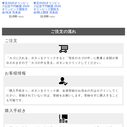
東京2020オリンピッ
東京2020オリンピッ
ク記念千円銀貨 2020
ク記念千円銀貨 2020
オリンピック競技大
オリンピック競技大
会/水泳 完未品
会/陸上競技 完未品
11,000
11,000
円(税別)
円(税別)
ご注文の流れ
ご注文
「カゴに入れる」ボタンをクリックすると「現在のカゴの中」に数量と金額が表
示されますので「カゴの中を見る」ボタンをクリックしてください。
お客様情報
「購入手続きへ」ボタンをクリック後、会員登録がお済みの方はログインしてく
ださい。登録されていない方は、登録をお願いします。登録せずに購入すること
も可能です。
購入手続き