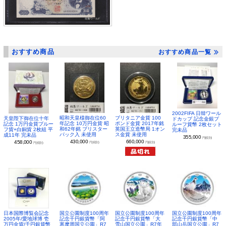
おすすめ商品
おすすめ商品一覧
2002FIFA 日韓ワール
昭和天皇様御在位60
ブリタニア金貨 100
天皇陛下御在位十年
ドカップ 記念金銀プ
年記念 10万円金貨 昭
ポンド金貨 2017年銘
記念 1万円金貨プルー
ルーフ貨幣 2枚セット
和62年銘 ブリスター
英国王立造幣局 1オン
フ貨+白銅貨 2枚組 平
完未品
パック入 未使用
ス金貨 未使用
成11年 完未品
355,000
円(税別)
430,000
660,000
458,000
円(税別)
円(税別)
円(税別)
日本国際博覧会記念
国立公園制度100周年
国立公園制度100周年
国立公園制度100周年
2005年/愛地球博 壱
記念千円銀貨幣「阿
記念千円銀貨幣「大
記念千円銀貨幣「中
万円金貨/千円銀貨幣
寒摩周国立公園」R7
雪山国立公園」R7年
部山岳国立公園」R7