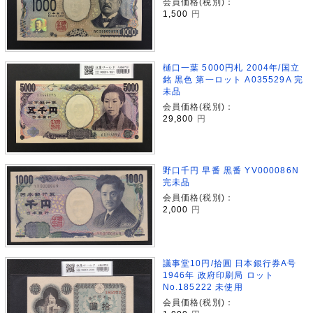
会員価格(税別)：
1,500
円
樋口一葉 5000円札 2004年/国立
銘 黒色 第一ロット A035529A 完
未品
会員価格(税別)：
29,800
円
野口千円 早番 黒番 YV000086N
完未品
会員価格(税別)：
2,000
円
議事堂10円/拾圓 日本銀行券A号
1946年 政府印刷局 ロット
No.185222 未使用
会員価格(税別)：