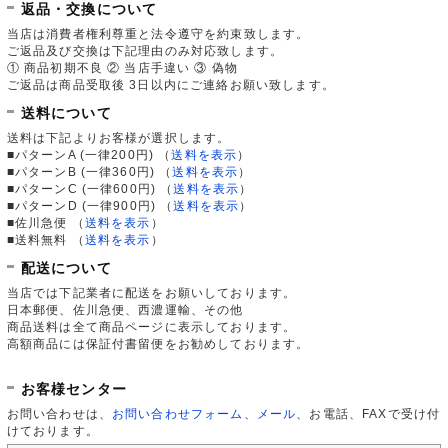
返品・交換について
当店は消費者権利尊重と法令遵守を約束致します。
ご返品及び交換は下記理由のみ対応致します。
① 商品初期不良 ② 当店手違い ③ 偽物
ご返品は商品受取後 3日以内にご連絡お願い致します。
送料について
送料は下記よりお客様が選択します。
■パターンA (一律200円)
（
送料を表示
）
■パターンB (一律360円)
（
送料を表示
）
■パターンC (一律600円)
（
送料を表示
）
■パターンD (一律900円)
（
送料を表示
）
■佐川急便
（
送料を表示
）
■送料無料
（
送料を表示
）
配送について
当店では下記業者に配送をお願いしております。
日本郵便、佐川急便、西濃運輸、その他
商品送料は全て商品ページに表示しております。
高額商品には保証付書留便をお勧めしております。
お客様センター
お問い合わせは、
お問い合わせフォーム
、
メール
、お電話、FAXで受け付
けております。