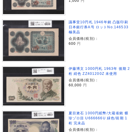
1,000
円
議事堂10円札 1946年銘 凸版印刷
日本銀行券A号 ロットNo.146533
極美品
会員価格(税別)：
600
円
伊藤博文 1000円札 1963年 後期 2
桁 紺色 ZZ401200Z 未使用
会員価格(税別)：
60,000
円
夏目漱石 1000円紙幣/大蔵省銘 蝶
珍ゾロ目 U666666U 緑色/前期 1
桁 完未品
会員価格(税別)：