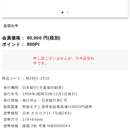
品切れ中
会員価格：
80,000
円(税別)
ポイント：
800
Pt
申し訳ございませんが、只今品切れ
中です。
商品コード：
M2961-2510
発行機関 : 日本銀行(大蔵省印刷局)
発行年号 : 1958年(昭和33年12月1日発行)
発行情報 : 発行停止・日本銀行券C号
額面図案 : 聖徳太子と唐草彩紋鳳凰像/10000円紙幣
貨幣種類 : 日本 カタログ11-75(紙26A)
貨幣尺寸 : 174×84mm
貨幣情報 : 後期 2桁 早番 NW000004X