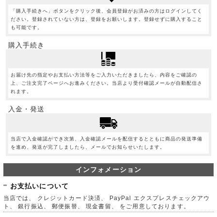
「購入手続きへ」ボタンをクリック後、会員登録がお済みの方はログインしてく
ださい。登録されていない方は、登録をお願いします。登録せずに購入すること
も可能です。
購入手続き
お届け先の指定やお支払い方法等をご入力いただきましたら、内容をご確認の
上、ご注文完了ページへお進みください。当店より受付確認メールが自動配信さ
れます。
入金・発送
当店で入金確認ができ次第、入金確認メールを配信するとともに商品の発送準備
を進め、発送が完了しましたら、メールでお知らせいたします。
インフォメーション
お支払いについて
当店では、 クレジットカード決済、 PayPal エクスプレスチェックアウ
ト、 銀行振込、 郵便振替、 現金書留、 をご用意しております。