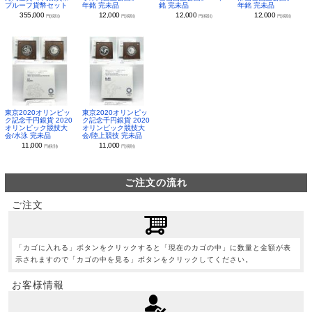
プルーフ貨幣セット
年銘 完未品
銘 完未品
年銘 完未品
355,000
12,000
12,000
12,000
円(税別)
円(税別)
円(税別)
円(税別)
東京2020オリンピッ
東京2020オリンピッ
ク記念千円銀貨 2020
ク記念千円銀貨 2020
オリンピック競技大
オリンピック競技大
会/水泳 完未品
会/陸上競技 完未品
11,000
11,000
円(税別)
円(税別)
ご注文の流れ
ご注文
「カゴに入れる」ボタンをクリックすると「現在のカゴの中」に数量と金額が表
示されますので「カゴの中を見る」ボタンをクリックしてください。
お客様情報