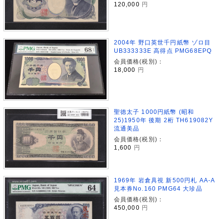
120,000
円
2004年 野口英世千円紙幣 ゾロ目
UB333333E 高得点 PMG68EPQ
会員価格(税別)：
18,000
円
聖徳太子 1000円紙幣 (昭和
25)1950年 後期 2桁 TH619082Y
流通美品
会員価格(税別)：
1,600
円
1969年 岩倉具視 新500円札 AA-A
見本券No.160 PMG64 大珍品
会員価格(税別)：
450,000
円