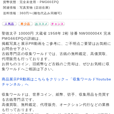
貨幣状態 : 完全未使用・PMG66EPQ
関連情報 : 写真実物 (店頭在庫)
送料情報 : 360円〜(梱包代込み同梱可)
人気品
希少品
おススメ
チャンス
聖徳太子 10000円 大蔵省 1958年 2桁 珍番 NW000004X 完未
PMG66EPQの詳細は、
掲載写真と展示PR動画をご参考に、ご不明点ご要望はお気軽に
お問合せ下さい。
古銭専門店の収集ワールドでは、古銭の無料鑑定、高価買取、
代理販売も行っております。
お持ちのコイン、旧紙幣など古銭のご売却は、ぜひお気軽に収
集ワールドへご相談は下さい。
商品展示PR動画はこちらをクリック→「収集ワールドYoutube
チャンネル」へ
収集ワールドは、世界コイン、紙幣、切手、収集用品を売買す
る古銭専門店です。
高価買取、無料鑑定、代理販売、オークション代行などの業務
も行っております。