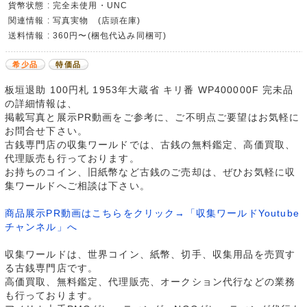
貨幣状態 : 完全未使用・UNC
関連情報 : 写真実物 (店頭在庫)
送料情報 : 360円〜(梱包代込み同梱可)
希少品
特価品
板垣退助 100円札 1953年大蔵省 キリ番 WP400000F 完未品
の詳細情報は、
掲載写真と展示PR動画をご参考に、ご不明点ご要望はお気軽に
お問合せ下さい。
古銭専門店の収集ワールドでは、古銭の無料鑑定、高価買取、
代理販売も行っております。
お持ちのコイン、旧紙幣など古銭のご売却は、ぜひお気軽に収
集ワールドへご相談は下さい。
商品展示PR動画はこちらをクリック→「収集ワールドYoutube
チャンネル」へ
収集ワールドは、世界コイン、紙幣、切手、収集用品を売買す
る古銭専門店です。
高価買取、無料鑑定、代理販売、オークション代行などの業務
も行っております。