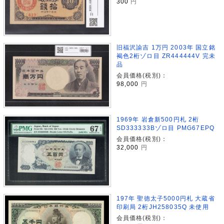
300
円
旧福沢諭吉 1万円 2003年 国立銘
褐色2桁ゾロ目 ZR444444V 完未
品
会員価格(税別)：
98,000
円
1969年 岩倉新500円札 2桁
SD333333Bゾロ目 PMG67EPQ
会員価格(税別)：
32,000
円
197年 聖徳太子5000円札 大蔵省
印刷局 2桁JH258035Q 未使用
会員価格(税別)：