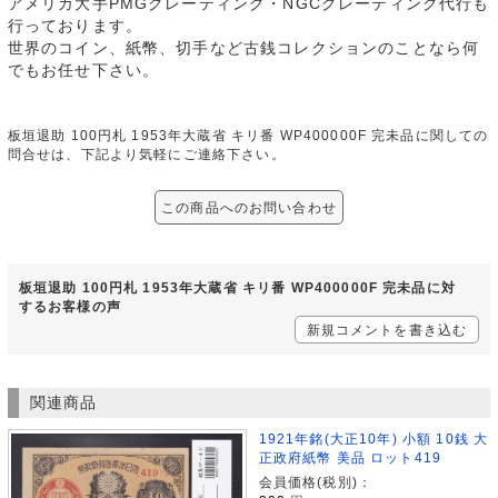
アメリカ大手PMGグレーティング・NGCグレーティング代行も
行っております。
世界のコイン、紙幣、切手など古銭コレクションのことなら何
でもお任せ下さい。
板垣退助 100円札 1953年大蔵省 キリ番 WP400000F 完未品に関しての
問合せは、下記より気軽にご連絡下さい。
この商品へのお問い合わせ
板垣退助 100円札 1953年大蔵省 キリ番 WP400000F 完未品に対
するお客様の声
新規コメントを書き込む
関連商品
1921年銘(大正10年) 小額 10銭 大
正政府紙幣 美品 ロット419
会員価格(税別)：