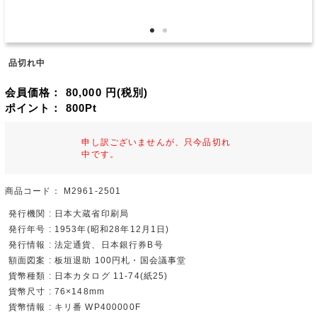
品切れ中
会員価格：
80,000
円(税別)
ポイント：
800
Pt
申し訳ございませんが、只今品切れ
中です。
商品コード：
M2961-2501
発行機関 : 日本大蔵省印刷局
発行年号 : 1953年(昭和28年12月1日)
発行情報 : 法定通貨、日本銀行券B号
額面図案 : 板垣退助 100円札・国会議事堂
貨幣種類 : 日本カタログ 11-74(紙25)
貨幣尺寸 : 76×148mm
貨幣情報 : キリ番 WP400000F