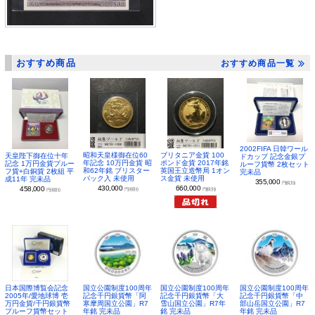
おすすめ商品
おすすめ商品一覧
2002FIFA 日韓ワール
昭和天皇様御在位60
ブリタニア金貨 100
天皇陛下御在位十年
ドカップ 記念金銀プ
年記念 10万円金貨 昭
ポンド金貨 2017年銘
記念 1万円金貨プルー
ルーフ貨幣 2枚セット
和62年銘 ブリスター
英国王立造幣局 1オン
フ貨+白銅貨 2枚組 平
完未品
パック入 未使用
ス金貨 未使用
成11年 完未品
355,000
円(税別)
430,000
660,000
458,000
円(税別)
円(税別)
円(税別)
日本国際博覧会記念
国立公園制度100周年
国立公園制度100周年
国立公園制度100周年
2005年/愛地球博 壱
記念千円銀貨幣「阿
記念千円銀貨幣「大
記念千円銀貨幣「中
万円金貨/千円銀貨幣
寒摩周国立公園」R7
雪山国立公園」R7年
部山岳国立公園」R7
プルーフ貨幣セット
年銘 完未品
銘 完未品
年銘 完未品