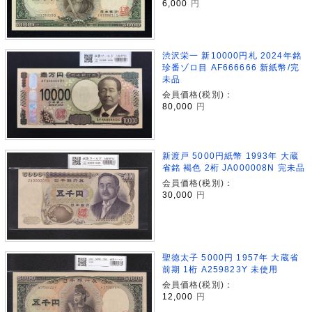
6,000
円
渋沢栄一 新10000円札 2024年銘
珍番ゾロ目 AF666666 新紙幣/完
未品
会員価格(税別)：
80,000
円
新渡戸 5000円紙幣 1993年 大蔵
省銘 褐色 2桁 JA000008N 完未品
会員価格(税別)：
30,000
円
聖徳太子 5000円 1957年 大蔵省
前期 1桁 A259823Y 未使用
会員価格(税別)：
12,000
円