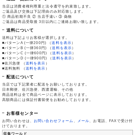
当店は消費者権利尊重と法令遵守を約束致します。
ご返品及び交換は下記理由のみ対応致します。
① 商品初期不良 ② 当店手違い ③ 偽物
ご返品は商品受取後 3日以内にご連絡お願い致します。
送料について
送料は下記よりお客様が選択します。
■パターンA (一律200円)
（
送料を表示
）
■パターンB (一律360円)
（
送料を表示
）
■パターンC (一律600円)
（
送料を表示
）
■パターンD (一律900円)
（
送料を表示
）
■佐川急便
（
送料を表示
）
■送料無料
（
送料を表示
）
配送について
当店では下記業者に配送をお願いしております。
日本郵便、佐川急便、西濃運輸、その他
商品送料は全て商品ページに表示しております。
高額商品には保証付書留便をお勧めしております。
お客様センター
お問い合わせは、
お問い合わせフォーム
、
メール
、お電話、FAXで受け付
けております。
収集ワールド