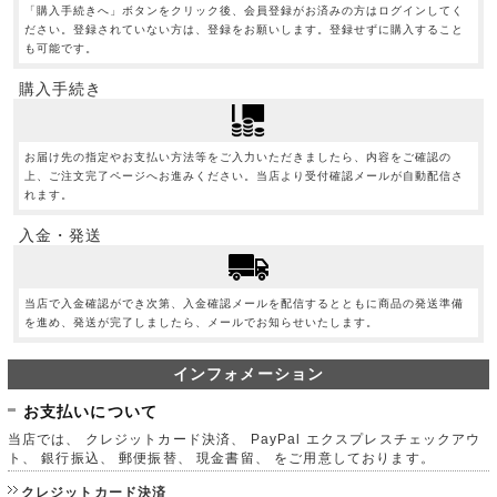
「購入手続きへ」ボタンをクリック後、会員登録がお済みの方はログインしてく
ださい。登録されていない方は、登録をお願いします。登録せずに購入すること
も可能です。
購入手続き
お届け先の指定やお支払い方法等をご入力いただきましたら、内容をご確認の
上、ご注文完了ページへお進みください。当店より受付確認メールが自動配信さ
れます。
入金・発送
当店で入金確認ができ次第、入金確認メールを配信するとともに商品の発送準備
を進め、発送が完了しましたら、メールでお知らせいたします。
インフォメーション
お支払いについて
当店では、 クレジットカード決済、 PayPal エクスプレスチェックアウ
ト、 銀行振込、 郵便振替、 現金書留、 をご用意しております。
クレジットカード決済