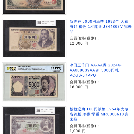
新渡戸 5000円紙幣 1993年 大蔵
省銘 褐色 1桁趣番 J844867V 完未
品
会員価格(税別)：
12,000
円
津田五千円 AA-AA券 2024年
AA088039AA 新 5000円札
PCGS-67PPQ
会員価格(税別)：
16,000
円
板垣退助 100円紙幣 1954年大蔵
省銘版 珍番/早番 MR000061X完
未品
会員価格(税別)：
1,000
円