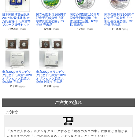
日本国際博覧会記念
国立公園制度100周年
国立公園制度100周年
国立公園制度100周年
2005年/愛地球博 壱
記念千円銀貨幣「阿
記念千円銀貨幣「大
記念千円銀貨幣「中
万円金貨/千円銀貨幣
寒摩周国立公園」R7
雪山国立公園」R7年
部山岳国立公園」R7
プルーフ貨幣セット
年銘 完未品
銘 完未品
年銘 完未品
355,000
12,000
12,000
12,000
円(税別)
円(税別)
円(税別)
円(税別)
東京2020オリンピッ
東京2020オリンピッ
ク記念千円銀貨 2020
ク記念千円銀貨 2020
オリンピック競技大
オリンピック競技大
会/水泳 完未品
会/陸上競技 完未品
11,000
11,000
円(税別)
円(税別)
ご注文の流れ
ご注文
「カゴに入れる」ボタンをクリックすると「現在のカゴの中」に数量と金額が表
示されますので「カゴの中を見る」ボタンをクリックしてください。