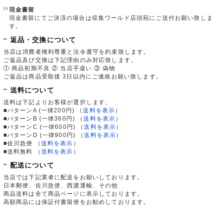
現金書留
現金書留にてご決済の場合は収集ワールド店頭宛にご送付お願い致しま
す。
返品・交換について
当店は消費者権利尊重と法令遵守を約束致します。
ご返品及び交換は下記理由のみ対応致します。
① 商品初期不良 ② 当店手違い ③ 偽物
ご返品は商品受取後 3日以内にご連絡お願い致します。
送料について
送料は下記よりお客様が選択します。
■パターンA (一律200円)
（
送料を表示
）
■パターンB (一律360円)
（
送料を表示
）
■パターンC (一律600円)
（
送料を表示
）
■パターンD (一律900円)
（
送料を表示
）
■佐川急便
（
送料を表示
）
■送料無料
（
送料を表示
）
配送について
当店では下記業者に配送をお願いしております。
日本郵便、佐川急便、西濃運輸、その他
商品送料は全て商品ページに表示しております。
高額商品には保証付書留便をお勧めしております。