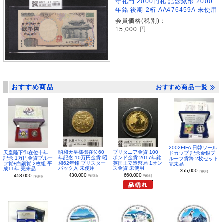
守礼門 2000円札 記念紙幣 2000
年銘 後期 2桁 AA476459A 未使用
会員価格(税別)：
15,000
円
おすすめ商品
おすすめ商品一覧
2002FIFA 日韓ワール
昭和天皇様御在位60
ブリタニア金貨 100
天皇陛下御在位十年
ドカップ 記念金銀プ
年記念 10万円金貨 昭
ポンド金貨 2017年銘
記念 1万円金貨プルー
ルーフ貨幣 2枚セット
和62年銘 ブリスター
英国王立造幣局 1オン
フ貨+白銅貨 2枚組 平
完未品
パック入 未使用
ス金貨 未使用
成11年 完未品
355,000
円(税別)
430,000
660,000
458,000
円(税別)
円(税別)
円(税別)