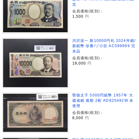
念
会員価格(税別)：
1,500
円
渋沢栄一 新10000円札 2024年銘/
新紙幣 珍番/ゾロ目 AC599999 完
未品
会員価格(税別)：
18,000
円
聖徳太子 5000円紙幣 1957年 大
蔵省銘 後期 2桁 AD825492W 未
使用
会員価格(税別)：
8,000
円