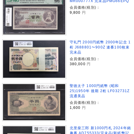
MR000777X 完未品PMG66EPQ
会員価格(税別)：
9,800
円
守礼門 2000円紙幣 2000年記念 1
桁 J688801〜900Z 連番100枚束
完未品
会員価格(税別)：
380,000
円
聖徳太子 1000円紙幣 (昭和
25)1950年 後期 2桁 LF032731Z
流通美品
会員価格(税別)：
1,600
円
北里柴三郎 新1000円札 2024年銘
趣番 AD755333/完未品/新紙幣記