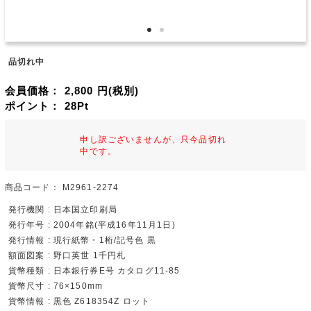
品切れ中
会員価格：
2,800
円(税別)
ポイント：
28
Pt
申し訳ございませんが、只今品切れ
中です。
商品コード：
M2961-2274
発行機関 : 日本国立印刷局
発行年号 : 2004年銘(平成16年11月1日)
発行情報 : 現行紙幣・1桁/記号色 黒
額面図案 : 野口英世 1千円札
貨幣種類 : 日本銀行券E号 カタログ11-85
貨幣尺寸 : 76×150mm
貨幣情報 : 黒色 Z618354Z ロット