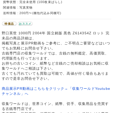
貨幣状態 : 完全未使用 (100枚束ばらし)
関連情報 : 写真実物
送料情報 : 200円〜(梱包代込み同梱可)
特価品
おススメ
野口英世 1000円 2004年 国立銘版 黒色 Z614354Z ロット 完
未品の商品詳細は、
掲載写真と展示PR動画をご参考に、ご不明点ご要望などはいつ
でもお気軽にお問合せ下さい。
古銭専門店の収集ワールドでは、古銭の無料鑑定、高価買取、
代理販売も行っております。
お持ちの古いコイン、紙幣など古銭のご売却相談はお気軽に収
集ワールドへご相談は下さい。
古くても汚れていても買取は可能で、高値が付く場合もありま
すので是非お問合せ下さい。
商品展示PR動画はこちらをクリック→「収集ワールドYoutube
チャンネル」へ
収集ワールドは、世界コイン、紙幣、切手、収集用品を売買す
る古銭専門店です。