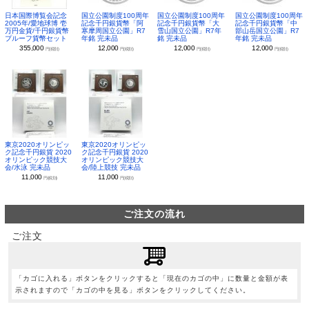
日本国際博覧会記念
国立公園制度100周年
国立公園制度100周年
国立公園制度100周年
2005年/愛地球博 壱
記念千円銀貨幣「阿
記念千円銀貨幣「大
記念千円銀貨幣「中
万円金貨/千円銀貨幣
寒摩周国立公園」R7
雪山国立公園」R7年
部山岳国立公園」R7
プルーフ貨幣セット
年銘 完未品
銘 完未品
年銘 完未品
355,000
12,000
12,000
12,000
円(税別)
円(税別)
円(税別)
円(税別)
東京2020オリンピッ
東京2020オリンピッ
ク記念千円銀貨 2020
ク記念千円銀貨 2020
オリンピック競技大
オリンピック競技大
会/水泳 完未品
会/陸上競技 完未品
11,000
11,000
円(税別)
円(税別)
ご注文の流れ
ご注文
「カゴに入れる」ボタンをクリックすると「現在のカゴの中」に数量と金額が表
示されますので「カゴの中を見る」ボタンをクリックしてください。