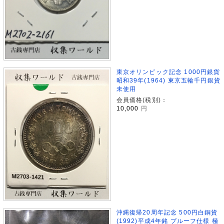
東京オリンピック記念 1000円銀貨
昭和39年(1964) 東京五輪千円銀貨
未使用
会員価格(税別)：
10,000
円
沖縄復帰20周年記念 500円白銅貨
(1992)平成4年銘 プルーフ仕様 極