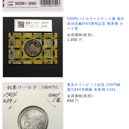
500円バイカラークラッド貨 地方
自治法施行60周年記念 熊本県 カ
ード型
会員価格(税別)：
1,000
円
東京オリンピック記念 100円銀
貨/1964年銘版 未使用-2161
会員価格(税別)：
800
円