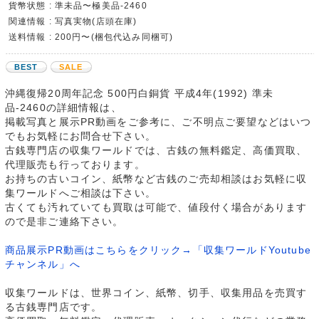
貨幣状態 : 準未品〜極美品-2460
関連情報 : 写真実物(店頭在庫)
送料情報 : 200円〜(梱包代込み同梱可)
BEST
SALE
沖縄復帰20周年記念 500円白銅貨 平成4年(1992) 準未
品-2460の詳細情報は、
掲載写真と展示PR動画をご参考に、ご不明点ご要望などはいつ
でもお気軽にお問合せ下さい。
古銭専門店の収集ワールドでは、古銭の無料鑑定、高価買取、
代理販売も行っております。
お持ちの古いコイン、紙幣など古銭のご売却相談はお気軽に収
集ワールドへご相談は下さい。
古くても汚れていても買取は可能で、値段付く場合があります
ので是非ご連絡下さい。
商品展示PR動画はこちらをクリック→「収集ワールドYoutube
チャンネル」へ
収集ワールドは、世界コイン、紙幣、切手、収集用品を売買す
る古銭専門店です。