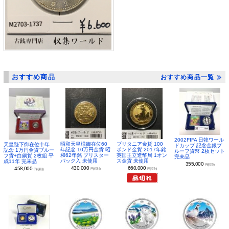
おすすめ商品
おすすめ商品一覧
2002FIFA 日韓ワール
昭和天皇様御在位60
ブリタニア金貨 100
天皇陛下御在位十年
ドカップ 記念金銀プ
年記念 10万円金貨 昭
ポンド金貨 2017年銘
記念 1万円金貨プルー
ルーフ貨幣 2枚セット
和62年銘 ブリスター
英国王立造幣局 1オン
フ貨+白銅貨 2枚組 平
完未品
パック入 未使用
ス金貨 未使用
成11年 完未品
355,000
円(税別)
430,000
660,000
458,000
円(税別)
円(税別)
円(税別)