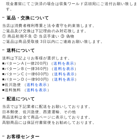
現金書留にてご決済の場合は収集ワールド店頭宛にご送付お願い致しま
す。
返品・交換について
当店は消費者権利尊重と法令遵守を約束致します。
ご返品及び交換は下記理由のみ対応致します。
① 商品初期不良 ② 当店手違い ③ 偽物
ご返品は商品受取後 3日以内にご連絡お願い致します。
送料について
送料は下記よりお客様が選択します。
■パターンA (一律200円)
（
送料を表示
）
■パターンB (一律360円)
（
送料を表示
）
■パターンC (一律600円)
（
送料を表示
）
■パターンD (一律900円)
（
送料を表示
）
■佐川急便
（
送料を表示
）
■送料無料
（
送料を表示
）
配送について
当店では下記業者に配送をお願いしております。
日本郵便、佐川急便、西濃運輸、その他
商品送料は全て商品ページに表示しております。
高額商品には保証付書留便をお勧めしております。
お客様センター