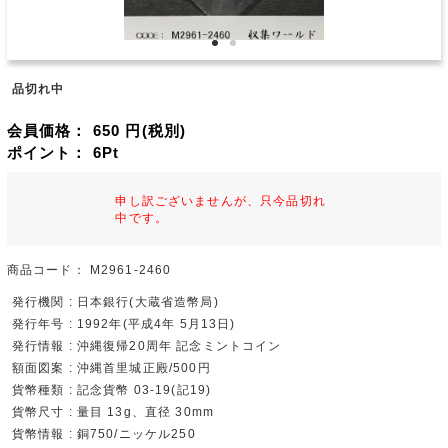
品切れ中
会員価格：
650
円(税別)
ポイント：
6
Pt
申し訳ございませんが、只今品切れ
中です。
商品コード：
M2961-2460
発行機関 : 日本銀行(大蔵省造幣局)
発行年号 : 1992年(平成4年 5月13日)
発行情報 : 沖縄復帰20周年 記念ミントコイン
額面図案 : 沖縄首里城正殿/500円
貨幣種類 : 記念貨幣 03-19(記19)
貨幣尺寸 : 量目 13g、直径 30mm
貨幣情報 : 銅750/ニッケル250