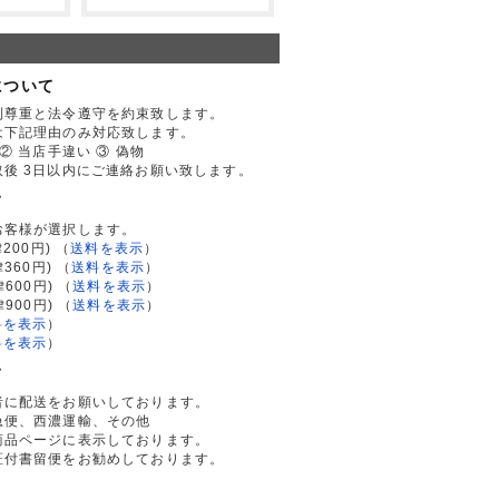
について
利尊重と法令遵守を約束致します。
は下記理由のみ対応致します。
② 当店手違い ③ 偽物
後 3日以内にご連絡お願い致します。
て
お客様が選択します。
200円)
（
送料を表示
）
律360円)
（
送料を表示
）
律600円)
（
送料を表示
）
律900円)
（
送料を表示
）
料を表示
）
料を表示
）
て
者に配送をお願いしております。
急便、西濃運輸、その他
商品ページに表示しております。
証付書留便をお勧めしております。