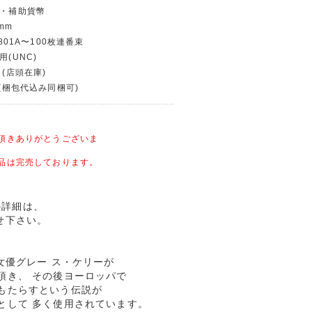
貨・補助貨幣
mm
9801A〜100枚連番束
用(UNC)
 (店頭在庫)
〜(梱包代込み同梱可)
頂きありがとうございま
品は完売しております。
品の詳細は、
せ下さい。
女優グレー ス・ケリーが
頂き、 その後ヨーロッパで
もたらすという伝説が
として 多く使用されています。