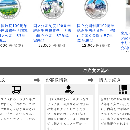
園制度100周年
国立公園制度100周年
国立公園制度100周年
千円銀貨幣「阿寒
記念千円銀貨幣「大雪
記念千円銀貨幣「中部
東京
国立公園」R7年
山国立公園」R7年銘
山岳国立公園」R7年
ク記
未品
完未品
銘 完未品
オリ
,000
円(税別)
12,000
円(税別)
12,000
円(税別)
会/
1
ご注文の流れ
注文
お客様情報
購入手続き
カゴに入れる」ボタンをク
「購入手続きへ」ボタンをク
お届け先の指定やお
ックすると「現在のカゴの
リック後、会員登録がお済み
法等をご入力いただ
」に数量と金額が表示され
の方はログインしてくださ
ら、内容をご確認の
すので「カゴの中を見る」
い。登録されていない方は、
文完了ページへお進
タンをクリックしてくださ
登録をお願いします。登録せ
い。当店より受付確
。
ずに購入することも可能で
が自動配信されます
す。