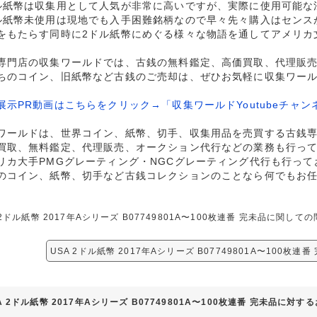
ル紙幣は収集用として人気が非常に高いですが、実際に使用可能な
ル紙幣未使用は現地でも入手困難銘柄なので早々先々購入はセンス
をもたらす同時に2ドル紙幣にめぐる様々な物語を通してアメリカ
専門店の収集ワールドでは、古銭の無料鑑定、高価買取、代理販
ちのコイン、旧紙幣など古銭のご売却は、ぜひお気軽に収集ワー
展示PR動画はこちらをクリック→「収集ワールドYoutubeチャン
ワールドは、世界コイン、紙幣、切手、収集用品を売買する古銭
買取、無料鑑定、代理販売、オークション代行などの業務も行っ
リカ大手PMGグレーティング・NGCグレーティング代行も行って
のコイン、紙幣、切手など古銭コレクションのことなら何でもお
 2ドル紙幣 2017年Aシリーズ B07749801A〜100枚連番 完未品に
USA 2ドル紙幣 2017年Aシリーズ B07749801A〜100枚
A 2ドル紙幣 2017年Aシリーズ B07749801A〜100枚連番 完未品に対す