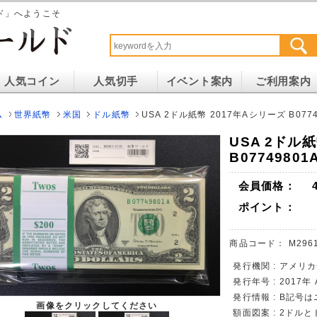
ド」へようこそ
人気コイン
人気切手
イベント案内
ご利用案内
ム
世界紙幣
米国
ドル紙幣
USA 2ドル紙幣 2017年Aシリーズ B077
USA 2ドル
B0774980
会員価格：
ポイント：
商品コード：
M296
発行機関 : アメリ
発行年号 : 2017年
発行情報 : B記号
画像をクリックしてください
額面図案 : 2ドル