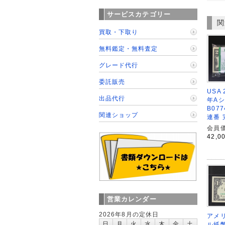
サービスカテゴリー
関
買取・下取り
無料鑑定・無料査定
グレード代行
委託販売
USA
出品代行
年A
B07
関連ショップ
連番 
会員価
42,0
営業カレンダー
2026年8月の定休日
アメリ
日
月
火
水
木
金
土
ル紙幣