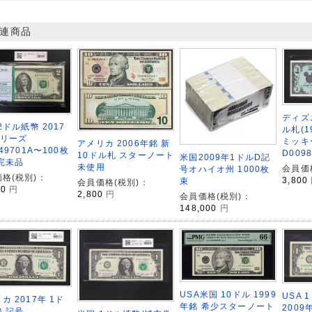
連商品
ディズ
 2ドル紙幣 2017
ル札(1
シリーズ
ミッキ
アメリカ 2006年銘 新
749701A〜100枚
D009
10ドル札 スターノート
米国2009年1ドルD記
完未品
未使用
会員価
号オハイオ州 1000枚
格(税別)：
3,800
束
会員価格(税別)：
00
円
2,800
円
会員価格(税別)：
148,000
円
USA米国 10ドル 1999
USA 
カ 2017年 1ド
年銘 希少スターノート
200
 記号