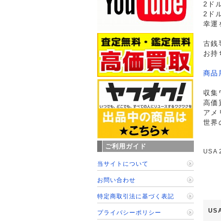
2ド
2ド
幸運
古銭
お持
商品
収集
高価
アメ
世界
ご利用ガイド
USA
当サイトについて
お問い合わせ
特定商取引法に基づく表記
US
プライバシーポリシー