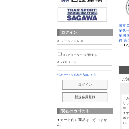
国立公
記念
ログイン
摩周
銘 完
メールアドレス
12
コンピューターに記憶する
パスワード
パスワードを忘れた方はこちら
ご
「
リ
中
現在のカゴの中
ま
ボ
▼カート内に商品はございませ
い
ん。