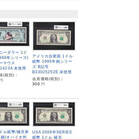
ニーダラー 1ド
アメリカ合衆国 1ドル
990年シリーズ)
紙幣 1995年銘シリー
ーマウス
ズ B記号
81423A 未使用
B33025252E 未使用
格(税別)：
会員価格(税別)：
円
300
円
1ドル紙幣/補充券
USA 2009年SERIES
9年銘/オハイオ州
紙幣 1ドル 補充