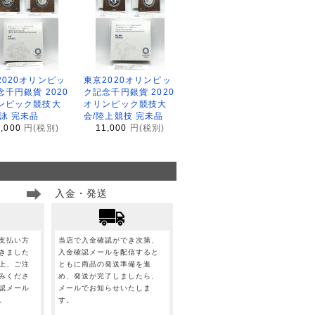
2020オリンピッ
東京2020オリンピッ
念千円銀貨 2020
ク記念千円銀貨 2020
ンピック競技大
オリンピック競技大
水泳 完未品
会/陸上競技 完未品
1,000
円(税別)
11,000
円(税別)
入金・発送
支払い方
当店で入金確認ができ次第、
きました
入金確認メールを配信すると
上、ご注
ともに商品の発送準備を進
みくださ
め、発送が完了しましたら、
認メール
メールでお知らせいたしま
。
す。