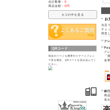
合計数量：
0
商品金額：
0円
カゴの中を見る
お
当店で
チェ
用意
ク
Pa
QRコード
クレ
「
現在のページを携帯やスマートフォン
金
で見る場合、QRコードを読み込んでく
ださい。
銀
商
金