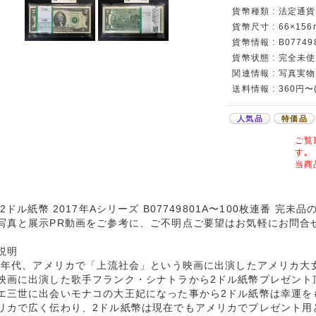
貨幣種類 : 法定通
貨幣尺寸 : 66×156
貨幣情報 : B0774
貨幣状態 : 完全未使
関連情報 : 写真実物
送料情報 : 360円
人気品
特価品
ご覧
す｡
当商
 2ドル紙幣 2017年Aシリーズ B07749801A〜100枚連番 完未
写真と展示PR動画をご参考に、ご不明点ご要望はお気軽にお問合
説明
60年代、アメリカで「上流社会」という映画に出演したアメリカ大
映画に出演した歌手フランク・シナトラから2ドル紙幣プレゼント
エ三世に出会いモナコの大王妃になった事から2ドル紙幣は幸運を
リカで広く伝わり、2ドル紙幣は現在でもアメリカでプレゼント用