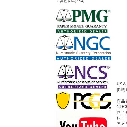
其他収集(243)
USA
掲載
商品
19
同じ
レニ
アメ