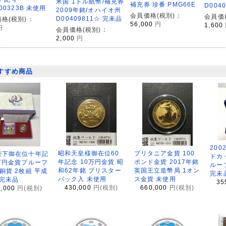
米国 1ドル紙幣/補充券
補充券 珍番 PMG66E
D004
800323B 未使用
2009年銘/オハイオ州
会員価格(税別)：
会員価
D00409811☆ 完未品
格(税別)：
56,000
円
1,600
円
会員価格(税別)：
2,000
円
すすめ商品
200
昭和天皇様御在位60
ブリタニア金貨 100
陛下御在位十年記
ドカ
年記念 10万円金貨 昭
ポンド金貨 2017年銘
万円金貨プルーフ
ルー
和62年銘 ブリスター
英国王立造幣局 1オン
銅貨 2枚組 平成
完未
パック入 未使用
ス金貨 未使用
 完未品
35
430,000
円(税別)
660,000
円(税別)
8,000
円(税別)