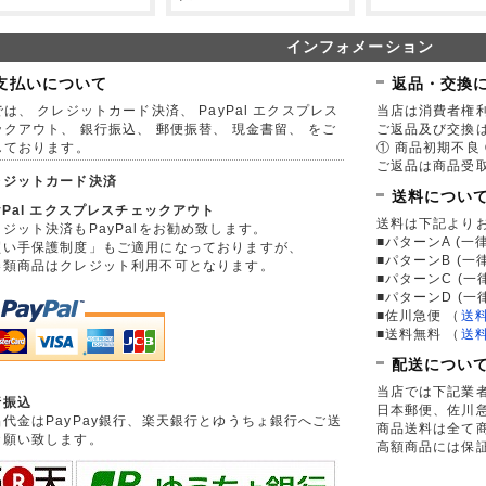
インフォメーション
支払いについて
返品・交換
は、 クレジットカード決済、 PayPal エクスプレス
当店は消費者権
ックアウト、 銀行振込、 郵便振替、 現金書留、 をご
ご返品及び交換
しております。
① 商品初期不良 
ご返品は商品受取
レジットカード決済
送料につい
yPal エクスプレスチェックアウト
送料は下記より
ジット決済もPayPalをお勧め致します。
■パターンA (一律
買い手保護制度」もご適用になっておりますが、
■パターンB (一
券類商品はクレジット利用不可となります。
■パターンC (一
■パターンD (一
■佐川急便
（
送
■送料無料
（
送
配送につい
当店では下記業
行振込
日本郵便、佐川
品代金はPayPay銀行、楽天銀行とゆうちょ銀行へご送
商品送料は全て
お願い致します。
高額商品には保