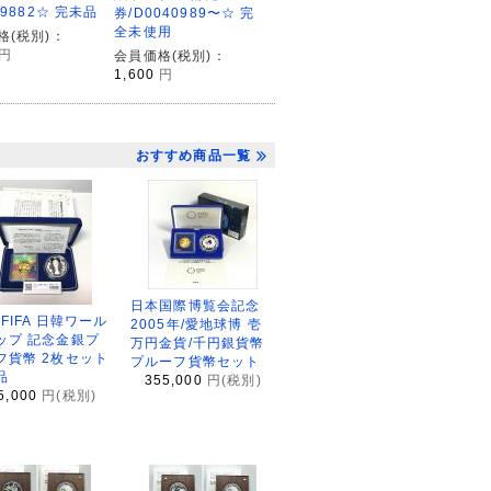
09882☆ 完未品
券/D0040989〜☆ 完
全未使用
格(税別)：
円
会員価格(税別)：
1,600
円
おすすめ商品一覧
日本国際博覧会記念
2FIFA 日韓ワール
2005年/愛地球博 壱
ップ 記念金銀プ
万円金貨/千円銀貨幣
フ貨幣 2枚セット
プルーフ貨幣セット
品
355,000
円(税別)
5,000
円(税別)