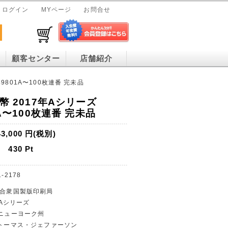
ログイン
MYページ
お問合せ
顧客センター
店舗紹介
49801A〜100枚連番 完未品
紙幣 2017年Aシリーズ
1A〜100枚連番 完未品
43,000
円(税別)
430
Pt
1-2178
カ合衆国製版印刷局
 Aシリーズ
はニューヨーク州
とトーマス・ジェファーソン