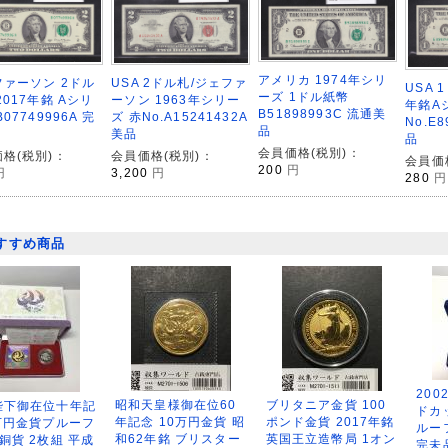
アメリカ 1974年シリ
ァーソン 2ドル
USA 2ドル札/ジェファ
USA 
ーズ 1ドル紙幣
2017年銘 Aシリ
ーソン 1963年シリー
年銘A
B51898993C 流通美
07749996A 完
ズ 赤No.A15241432A
No.E8
品
美品
品
会員価格(税別)：
格(税別)：
会員価格(税別)：
会員価
200
円
円
3,200
円
280
円
すすめ商品
200
昭和天皇様御在位60
ブリタニア金貨 100
陛下御在位十年記
ドカ
年記念 10万円金貨 昭
ポンド金貨 2017年銘
万円金貨プルーフ
ルー
和62年銘 ブリスター
英国王立造幣局 1オン
銅貨 2枚組 平成
完未