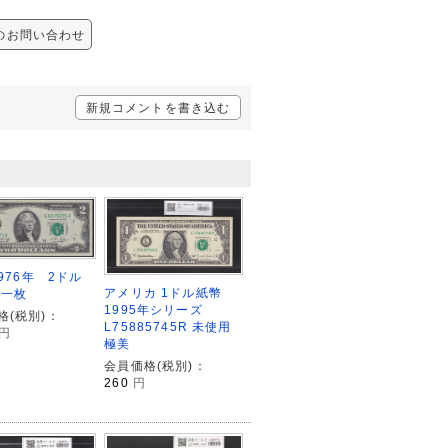
へのお問い合わせ
新規コメントを書き込む
1976年 2ドル
アメリカ 1ドル紙幣
 一枚
1995年シリーズ
格(税別)：
L75885745R 未使用
円
極美
会員価格(税別)：
260
円