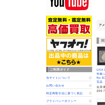
アメ
関
ご利用ガイド
USA
年銘シ
当サイトについて
No.B
宝品
お問い合わせ
会員価
200
特定商取引法に基づく表記
プライバシーポリシー