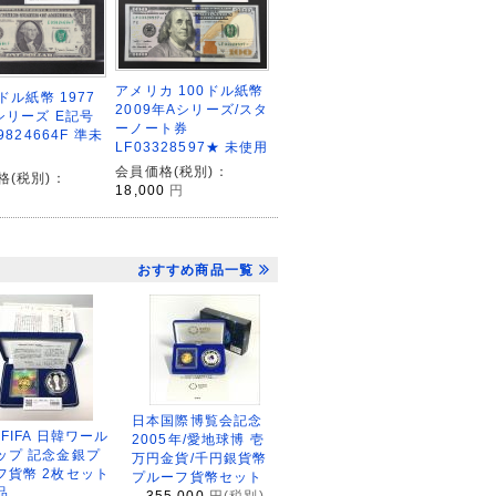
アメリカ 100ドル紙幣
1ドル紙幣 1977
2009年Aシリーズ/スタ
シリーズ E記号
ーノート券
9824664F 準未
LF03328597★ 未使用
会員価格(税別)：
格(税別)：
18,000
円
おすすめ商品一覧
日本国際博覧会記念
2FIFA 日韓ワール
2005年/愛地球博 壱
ップ 記念金銀プ
万円金貨/千円銀貨幣
フ貨幣 2枚セット
プルーフ貨幣セット
品
355,000
円(税別)