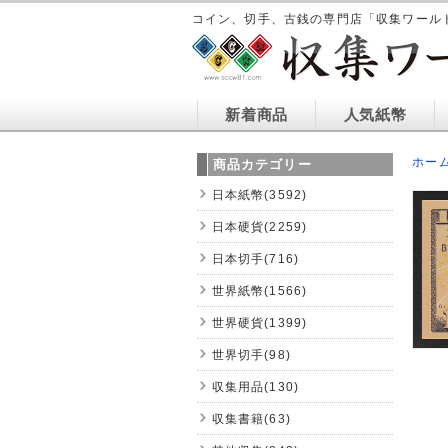
コイン、切手、古銭の専門店「収集ワール
新着商品
人気紙幣
ホー
商品カテゴリー
日本紙幣(3592)
日本硬貨(2259)
日本切手(716)
世界紙幣(1566)
世界硬貨(1399)
世界切手(98)
収集用品(130)
収集書籍(63)