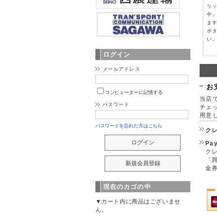
リ
中
ま
ボ
い
ログイン
メールアドレス
お
コンピューターに記憶する
当店で
パスワード
チェ
用意
パスワードを忘れた方はこちら
ク
Pa
クレ
「
金
現在のカゴの中
▼カート内に商品はございませ
ん。