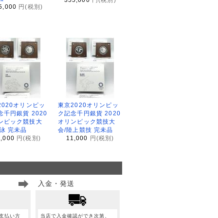
5,000
円(税別)
2020オリンピッ
東京2020オリンピッ
念千円銀貨 2020
ク記念千円銀貨 2020
ンピック競技大
オリンピック競技大
水泳 完未品
会/陸上競技 完未品
1,000
円(税別)
11,000
円(税別)
入金・発送
支払い方
当店で入金確認ができ次第、