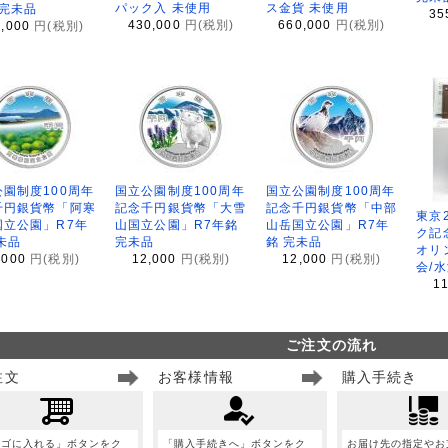
パック入 未使用
ス金貨 未使用
 完未品
35
430,000
円(税別)
660,000
円(税別)
8,000
円(税別)
園制度100周年
国立公園制度100周年
国立公園制度100周年
千円銀貨幣「阿寒
記念千円銀貨幣「大雪
記念千円銀貨幣「中部
東京
国立公園」R7年
山国立公園」R7年銘
山岳国立公園」R7年
ク記
未品
完未品
銘 完未品
オリ
,000
円(税別)
12,000
円(税別)
12,000
円(税別)
会/
1
ご注文の流れ
注文
お客様情報
購入手続き
カゴに入れる」ボタンをク
「購入手続きへ」ボタンをク
お届け先の指定やお