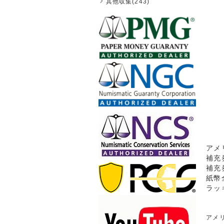
其他収集(243)
アメ
補充
補充
紙幣
ラッ
アメ