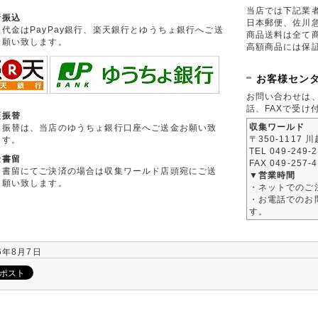
当店では下記業
行振込
日本郵便、佐川
品代金はPayPay銀行、楽天銀行とゆうちょ銀行へご送
商品送料は全て
お願い致します。
高額商品には保
お客様セン
お問い合わせは
話、FAXで受け
便振替
収集ワールド
便振替は、当店のゆうちょ銀行口座へご送金お願い致
〒350-1117 
ます。
TEL 049-249-
金書留
FAX 049-257-
金書留にてご決済の場合は収集ワールド店頭宛にご送
▼営業時間
お願い致します。
・ネットでのご
・お電話でのお問
す。
6年8月7日