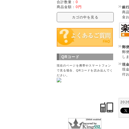
合計数量：
0
商品金額：
0円
銀
商
金
カゴの中を見る
郵
郵
し
QRコード
現
現在のページを携帯やスマートフォン
現
で見る場合、QRコードを読み込んでく
付
ださい。
202