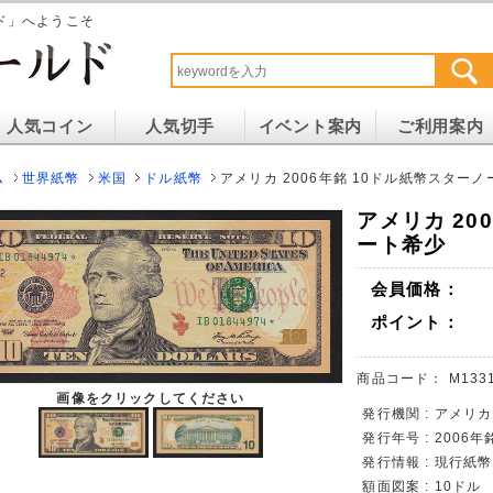
ド」へようこそ
人気コイン
人気切手
イベント案内
ご利用案内
ム
世界紙幣
米国
ドル紙幣
アメリカ 2006年銘 10ドル紙幣スター
アメリカ 20
ート希少
会員価格：
ポイント：
商品コード：
M133
画像をクリックしてください
発行機関 : アメリカ
発行年号 : 2006年
発行情報 : 現行紙幣
額面図案 : 10ドル