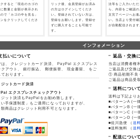
ックすると「現在のカゴの
リック後、会員登録がお済み
法等をご入力いただ
」に数量と金額が表示され
の方はログインしてくださ
ら、内容をご確認の
すので「カゴの中を見る」
い。登録されていない方は、
文完了ページへお進
タンをクリックしてくださ
登録をお願いします。登録せ
い。当店より受付確
。
ずに購入することも可能で
が自動配信されます
す。
インフォメーション
支払いについて
返品・交換
は、 クレジットカード決済、 PayPal エクスプレス
当店は消費者権
ックアウト、 銀行振込、 郵便振替、 現金書留、 をご
ご返品及び交換
しております。
① 商品初期不良 
ご返品は商品受取
レジットカード決済
送料につい
yPal エクスプレスチェックアウト
送料は下記より
ジット決済もPayPalをお勧め致します。
■パターンA (一律
買い手保護制度」もご適用になっておりますが、
■パターンB (一
券類商品はクレジット利用不可となります。
■パターンC (一
■パターンD (一
■佐川急便
（
送
■送料無料
（
送
配送につい