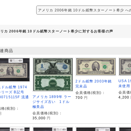
アメリカ 2006年銘 10ドル紙幣スターノート希少 
リカ 2006年銘 10ドル紙幣スターノート希少に対するお客様の声
連商品
USA 
2ドル紙幣 2003年銘
未使用
完未品
 1ドル紙幣 1974
リーズ B記号
会員価
会員価格(税別)：
アメリカ 1899年 ラー
30715115F 流通
4,200
700
円
ジサイズ古い 1ドル
極美品
格(税別)：
会員価格(税別)：
円
35,000
円