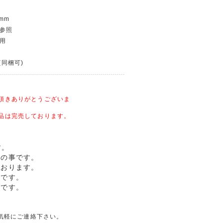
6mm
グ参照
使用
(同梱可)
頂きありがとうございま
品は完売しております。
す。
幣の事です。
ております。
柄です。
適です。
り気軽にご連絡下さい。