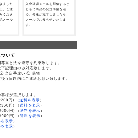
きました
入金確認メールを配信すると
上、ご注
ともに商品の発送準備を進
みくださ
め、発送が完了しましたら、
認メール
メールでお知らせいたしま
。
す。
について
利尊重と法令遵守を約束致します。
は下記理由のみ対応致します。
② 当店手違い ③ 偽物
後 3日以内にご連絡お願い致します。
て
お客様が選択します。
200円)
（
送料を表示
）
律360円)
（
送料を表示
）
律600円)
（
送料を表示
）
律900円)
（
送料を表示
）
料を表示
）
料を表示
）
て