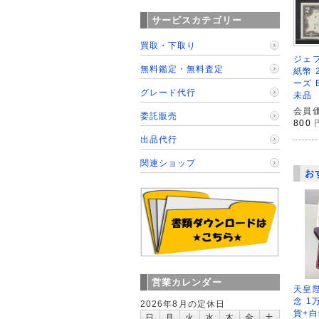
サービスカテゴリー
買取・下取り
ジェフ
無料鑑定・無料査定
紙幣 
ーズ B
グレード代行
未品
会員価
委託販売
800
出品代行
関連ショップ
お
営業カレンダー
天皇
念 1
2026年8月の定休日
貨+白
日
月
火
水
木
金
土