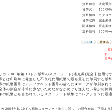
貨幣種類 : 法定通貨
貨幣尺寸 : 156X6
貨幣情報 : カタロ
貨幣状態 : 完全未
関連情報 : 写真実物
送料情報 : 200円〜
BEST
特価品
ご覧
す｡
当商
リカ 2006年銘 10ドル紙幣のスターノート(補充券)完全未使用で
券とは印刷時に発生した不良札代用紙幣で最も最初に印刷する紙
券の紙幣番号はアルファベット番号の後ろに★マークが印刷され
全体の割合が非常に少ないためなかなかめぐり逢えない希少の銘
キの紙幣とも言われているスターノート紙幣はコレクションに最
リカ 2006年銘 10ドル紙幣スターノート希少に関しての問合せは、下記よ