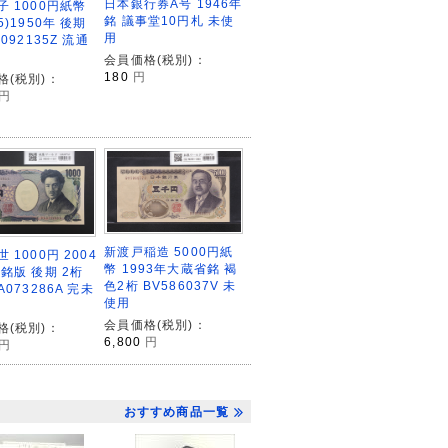
日本銀行券A号 1946年
子 1000円紙幣
銘 議事堂10円札 未使
5)1950年 後期
用
E092135Z 流通
会員価格(税別)：
180
円
格(税別)：
円
新渡戸稲造 5000円紙
 1000円 2004
幣 1993年大蔵省銘 褐
銘版 後期 2桁
色2桁 BV586037V 未
A073286A 完未
使用
会員価格(税別)：
格(税別)：
6,800
円
円
おすすめ商品一覧