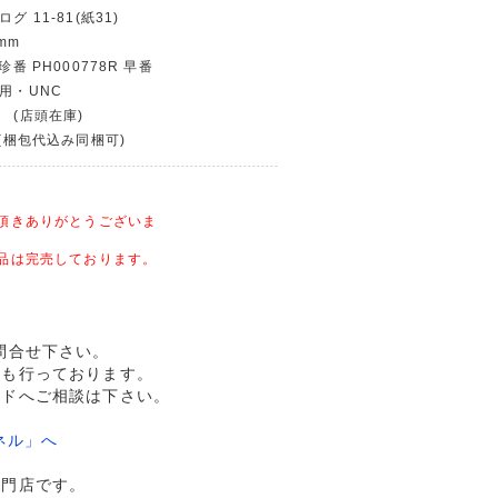
グ 11-81(紙31)
mm
珍番 PH000778R 早番
使用・UNC
 (店頭在庫)
〜(梱包代込み同梱可)
頂きありがとうございま
品は完売しております。
問合せ下さい。
売も行っております。
ルドへご相談は下さい。
ネル」へ
専門店です。