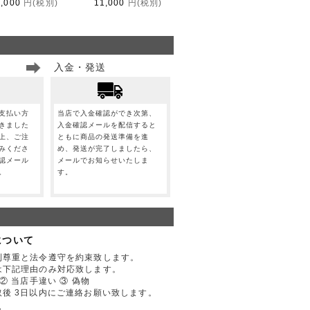
1,000
円(税別)
11,000
円(税別)
入金・発送
支払い方
当店で入金確認ができ次第、
きました
入金確認メールを配信すると
上、ご注
ともに商品の発送準備を進
みくださ
め、発送が完了しましたら、
認メール
メールでお知らせいたしま
。
す。
について
利尊重と法令遵守を約束致します。
は下記理由のみ対応致します。
② 当店手違い ③ 偽物
後 3日以内にご連絡お願い致します。