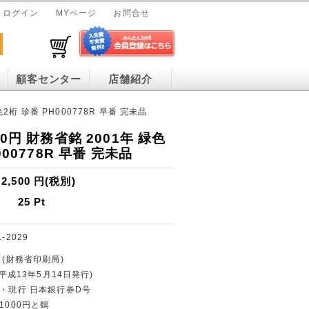
ログイン
MYページ
お問合せ
顧客センター
店舗紹介
2桁 珍番 PH000778R 早番 完未品
0円 財務省銘 2001年 緑色
000778R 早番 完未品
2,500
円(税別)
25
Pt
1-2029
 (財務省印刷局)
(平成13年5月14日発行)
止・現行 日本銀行券D号
1000円と鶴