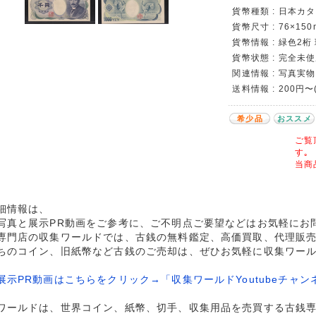
貨幣種類 : 日本カタロ
貨幣尺寸 : 76×150
貨幣情報 : 緑色2桁 
貨幣状態 : 完全未
関連情報 : 写真実物
送料情報 : 200円
希少品
おススメ
ご覧
す｡
当商
細情報は、
写真と展示PR動画をご参考に、ご不明点ご要望などはお気軽にお
専門店の収集ワールドでは、古銭の無料鑑定、高価買取、代理販
ちのコイン、旧紙幣など古銭のご売却は、ぜひお気軽に収集ワー
展示PR動画はこちらをクリック→「収集ワールドYoutubeチャン
ワールドは、世界コイン、紙幣、切手、収集用品を売買する古銭