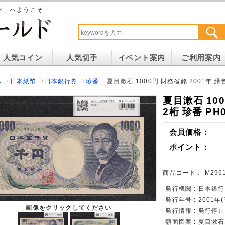
ド」へようこそ
人気コイン
人気切手
イベント案内
ご利用案内
ム
日本紙幣
日本銀行券
珍番
夏目漱石 1000円 財務省銘 2001年 緑色
夏目漱石 100
2桁 珍番 PH
会員価格：
ポイント：
商品コード：
M296
発行機関 : 日本銀行
発行年号 : 2001年
画像をクリックしてください
発行情報 : 発行停
額面図案 : 夏目漱石