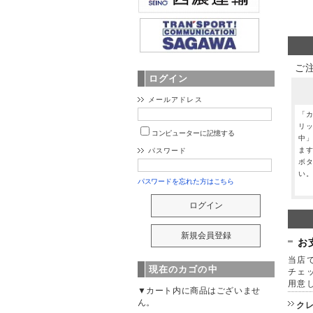
ご
ログイン
メールアドレス
「
リ
コンピューターに記憶する
中
ま
パスワード
ボ
い
パスワードを忘れた方はこちら
お
当店で
現在のカゴの中
チェ
用意
▼カート内に商品はございませ
ん。
ク