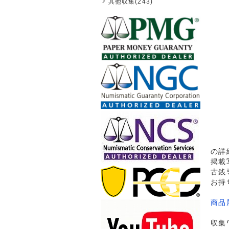
其他収集(243)
の詳
掲載
古銭
お持
商品
収集