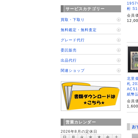
195
桁 S
サービスカテゴリー
会員価
買取・下取り
12,0
無料鑑定・無料査定
グレード代行
委託販売
出品代行
関連ショップ
北里柴
札 2
AC5
紙幣
会員価
1,60
営業カレンダー
お
2026年8月の定休日
日
月
火
水
木
金
土