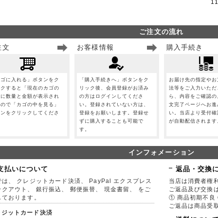
1
ご注文の流れ
注文
お客様情報
購入手続き
カゴに入れる」ボタンをク
「購入手続きへ」ボタンをク
お届け先の指定やお
ックすると「現在のカゴの
リック後、会員登録がお済み
法等をご入力いただ
」に数量と金額が表示され
の方はログインしてくださ
ら、内容をご確認の
すので「カゴの中を見る」
い。登録されていない方は、
文完了ページへお進
タンをクリックしてくださ
登録をお願いします。登録せ
い。当店より受付確
。
ずに購入することも可能で
が自動配信されます
す。
インフォメーション
支払いについて
返品・交換
は、 クレジットカード決済、 PayPal エクスプレス
当店は消費者権
ックアウト、 銀行振込、 郵便振替、 現金書留、 をご
ご返品及び交換
しております。
① 商品初期不良 
ご返品は商品受取
レジットカード決済