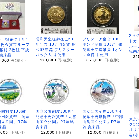
200
昭和天皇様御在位60
ブリタニア金貨 100
陛下御在位十年記
ドカ
年記念 10万円金貨 昭
ポンド金貨 2017年銘
万円金貨プルーフ
ルー
和62年銘 ブリスター
英国王立造幣局 1オン
銅貨 2枚組 平成
完未
パック入 未使用
ス金貨 未使用
 完未品
35
430,000
円(税別)
660,000
円(税別)
8,000
円(税別)
園制度100周年
国立公園制度100周年
国立公園制度100周年
千円銀貨幣「阿寒
記念千円銀貨幣「大雪
記念千円銀貨幣「中部
東京
国立公園」R7年
山国立公園」R7年銘
山岳国立公園」R7年
ク記
未品
完未品
銘 完未品
オリ
,000
円(税別)
12,000
円(税別)
12,000
円(税別)
会/