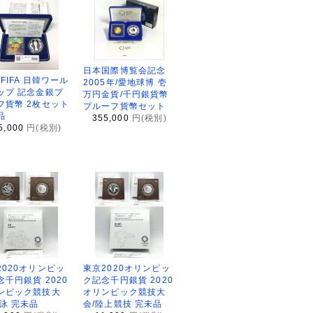
日本国際博覧会記念
2FIFA 日韓ワール
2005年/愛地球博 壱
ップ 記念金銀プ
万円金貨/千円銀貨幣
フ貨幣 2枚セット
プルーフ貨幣セット
品
355,000
円(税別)
5,000
円(税別)
2020オリンピッ
東京2020オリンピッ
念千円銀貨 2020
ク記念千円銀貨 2020
ンピック競技大
オリンピック競技大
水泳 完未品
会/陸上競技 完未品