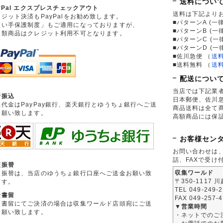
送料につい
yPal エクスプレスチェックアウト
送料は下記より
ジット決済もPayPalをお勧め致します。
■パターンA (一律
買い手保護制度」もご適用になっておりますが、
■パターンB (一
券類商品はクレジット利用不可となります。
■パターンC (一
■パターンD (一
■佐川急便
（
送
■送料無料
（
送
配送につい
当店では下記業
行振込
日本郵便、佐川
品代金はPayPay銀行、楽天銀行とゆうちょ銀行へご送
商品送料は全て
お願い致します。
高額商品には保
お客様セン
お問い合わせは
話、FAXで受け
便振替
収集ワールド
便振替は、当店のゆうちょ銀行口座へご送金お願い致
〒350-1117 
ます。
TEL 049-249-
金書留
FAX 049-257-
金書留にてご決済の場合は収集ワールド店頭宛にご送
▼営業時間
お願い致します。
・ネットでのご