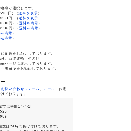
て
お客様が選択します。
200円)
（
送料を表示
）
律360円)
（
送料を表示
）
律600円)
（
送料を表示
）
律900円)
（
送料を表示
）
料を表示
）
料を表示
）
て
者に配送をお願いしております。
急便、西濃運輸、その他
商品ページに表示しております。
証付書留便をお勧めしております。
ター
、
お問い合わせフォーム
、
メール
、お電
付けております。
川越市広栄町17-7-1F
2525
4989
注文は24時間受け付けております。