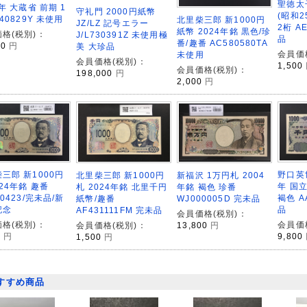
聖徳太
7年 大蔵省 前期 1
守礼門 2000円紙幣
(昭和2
140829Y 未使用
北里柴三郎 新1000円
JZ/LZ 記号エラー
2桁 A
紙幣 2024年銘 黒色/珍
格(税別)：
J/L730391Z 未使用極
品
番/趣番 AC580580TA
00
円
美 大珍品
会員価
未使用
会員価格(税別)：
1,500
会員価格(税別)：
198,000
円
2,000
円
野口英世
三郎 新1000円
北里柴三郎 新1000円
新福沢 1万円札 2004
年 国立
024年銘 趣番
札 2024年銘 北里千円
年銘 褐色 珍番
褐色 A
10423/完未品/新
紙幣/趣番
WJ000005D 完未品
品
記念
AF431111FM 完未品
会員価格(税別)：
会員価
格(税別)：
会員価格(税別)：
13,800
円
9,800
0
円
1,500
円
すすめ商品