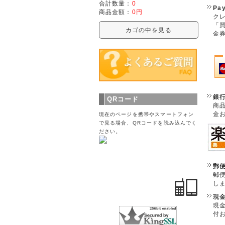
合計数量：
0
Pa
商品金額：
0円
クレ
「
カゴの中を見る
金
銀
QRコード
商
金
現在のページを携帯やスマートフォン
で見る場合、QRコードを読み込んでく
ださい。
郵
郵
し
現
現
付