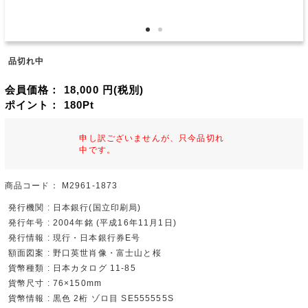
品切れ中
会員価格：
18,000
円(税別)
ポイント：
180
Pt
申し訳ございませんが、只今品切れ
中です。
商品コード：
M2961-1873
発行機関 : 日本銀行(国立印刷局)
発行年号 : 2004年銘 (平成16年11月1日)
発行情報 : 現行・日本銀行券E号
額面図案 : 野口英世肖像・富士山と桜
貨幣種類 : 日本カタログ 11-85
貨幣尺寸 : 76×150mm
貨幣情報 : 黒色 2桁 ゾロ目 SE555555S