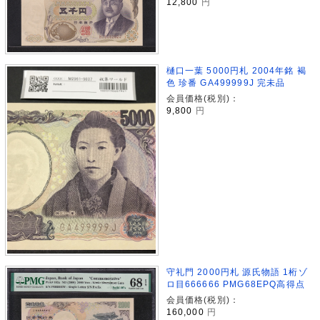
12,800
円
樋口一葉 5000円札 2004年銘 褐
色 珍番 GA499999J 完未品
会員価格(税別)：
9,800
円
守礼門 2000円札 源氏物語 1桁ゾ
ロ目666666 PMG68EPQ高得点
会員価格(税別)：
160,000
円