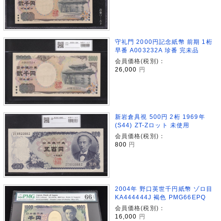
守礼門 2000円記念紙幣 前期 1桁
早番 A003232A 珍番 完未品
会員価格(税別)：
26,000
円
新岩倉具視 500円 2桁 1969年
(S44) ZT-Zロット 未使用
会員価格(税別)：
800
円
2004年 野口英世千円紙幣 ゾロ目
KA444444J 褐色 PMG66EPQ
会員価格(税別)：
16,000
円