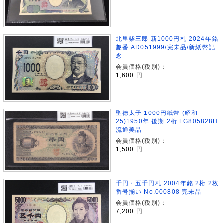
北里柴三郎 新1000円札 2024年銘
趣番 AD051999/完未品/新紙幣記
念
会員価格(税別)：
1,600
円
聖徳太子 1000円紙幣 (昭和
25)1950年 後期 2桁 FG805828H
流通美品
会員価格(税別)：
1,500
円
千円・五千円札 2004年銘 2桁 2枚
番号揃い No.000808 完未品
会員価格(税別)：
7,200
円