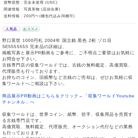
貨幣状態 : 完全未使用 (UNC)
関連情報 : 写真実物 (店頭在庫)
送料情報 : 200円〜(梱包代込み同梱可)
人気品
おススメ
野口英世 1000円札 2004年 国立銘 黒色 2桁 ゾロ目
SE555555S 完未品の詳細は、
掲載写真と展示PR動画をご参考に、ご不明点ご要望はお気軽に
お問合せ下さい。
古銭専門店の収集ワールドでは、古銭の無料鑑定、高価買取、
代理販売も行っております。
お持ちのコイン、旧紙幣など古銭のご売却は、ぜひお気軽に収
集ワールドへご相談は下さい。
商品展示PR動画はこちらをクリック→「収集ワールドYoutube
チャンネル」へ
収集ワールドは、世界コイン、紙幣、切手、収集用品を売買す
る古銭専門店です。
高価買取、無料鑑定、代理販売、オークション代行などの業務
も行っております。