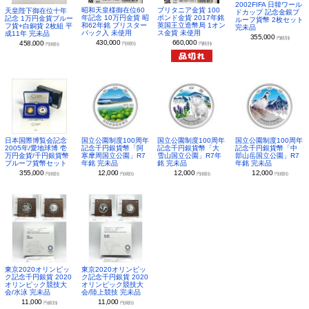
2002FIFA 日韓ワール
昭和天皇様御在位60
ブリタニア金貨 100
天皇陛下御在位十年
ドカップ 記念金銀プ
年記念 10万円金貨 昭
ポンド金貨 2017年銘
記念 1万円金貨プルー
ルーフ貨幣 2枚セット
和62年銘 ブリスター
英国王立造幣局 1オン
フ貨+白銅貨 2枚組 平
完未品
パック入 未使用
ス金貨 未使用
成11年 完未品
355,000
円(税別)
430,000
660,000
458,000
円(税別)
円(税別)
円(税別)
日本国際博覧会記念
国立公園制度100周年
国立公園制度100周年
国立公園制度100周年
2005年/愛地球博 壱
記念千円銀貨幣「阿
記念千円銀貨幣「大
記念千円銀貨幣「中
万円金貨/千円銀貨幣
寒摩周国立公園」R7
雪山国立公園」R7年
部山岳国立公園」R7
プルーフ貨幣セット
年銘 完未品
銘 完未品
年銘 完未品
355,000
12,000
12,000
12,000
円(税別)
円(税別)
円(税別)
円(税別)
東京2020オリンピッ
東京2020オリンピッ
ク記念千円銀貨 2020
ク記念千円銀貨 2020
オリンピック競技大
オリンピック競技大
会/水泳 完未品
会/陸上競技 完未品
11,000
11,000
円(税別)
円(税別)