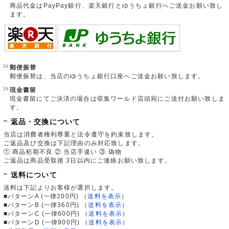
商品代金はPayPay銀行、楽天銀行とゆうちょ銀行へご送金お願い致し
ます。
郵便振替
郵便振替は、当店のゆうちょ銀行口座へご送金お願い致します。
現金書留
現金書留にてご決済の場合は収集ワールド店頭宛にご送付お願い致しま
す。
返品・交換について
当店は消費者権利尊重と法令遵守を約束致します。
ご返品及び交換は下記理由のみ対応致します。
① 商品初期不良 ② 当店手違い ③ 偽物
ご返品は商品受取後 3日以内にご連絡お願い致します。
送料について
送料は下記よりお客様が選択します。
■パターンA (一律200円)
（
送料を表示
）
■パターンB (一律360円)
（
送料を表示
）
■パターンC (一律600円)
（
送料を表示
）
■パターンD (一律900円)
（
送料を表示
）