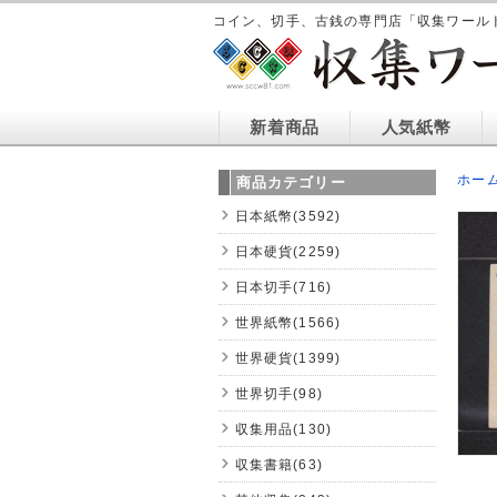
コイン、切手、古銭の専門店「収集ワール
新着商品
人気紙幣
ホー
商品カテゴリー
日本紙幣(3592)
日本硬貨(2259)
日本切手(716)
世界紙幣(1566)
世界硬貨(1399)
世界切手(98)
収集用品(130)
収集書籍(63)