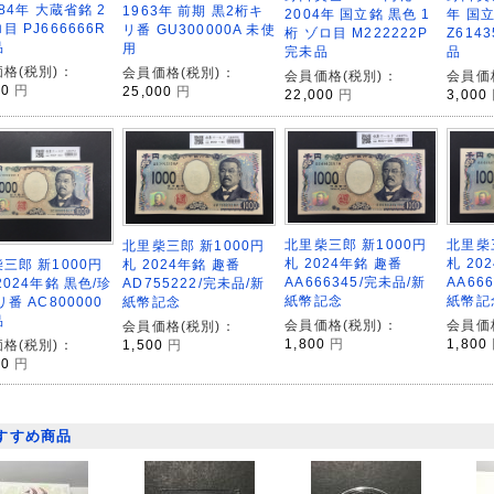
984年 大蔵省銘 2
1963年 前期 黒2桁キ
年 国
2004年 国立銘 黒色 1
目 PJ666666R
リ番 GU300000A 未使
Z614
桁 ゾロ目 M222222P
品
用
品
完未品
格(税別)：
会員価格(税別)：
会員価
会員価格(税別)：
00
円
25,000
円
3,000
22,000
円
北里柴
北里柴三郎 新1000円
北里柴三郎 新1000円
札 20
札 2024年銘 趣番
三郎 新1000円
札 2024年銘 趣番
AA66
AA666345/完未品/新
2024年銘 黒色/珍
AD755222/完未品/新
紙幣記
紙幣記念
リ番 AC800000
紙幣記念
品
会員価
会員価格(税別)：
会員価格(税別)：
1,800
1,800
円
格(税別)：
1,500
円
00
円
すすめ商品