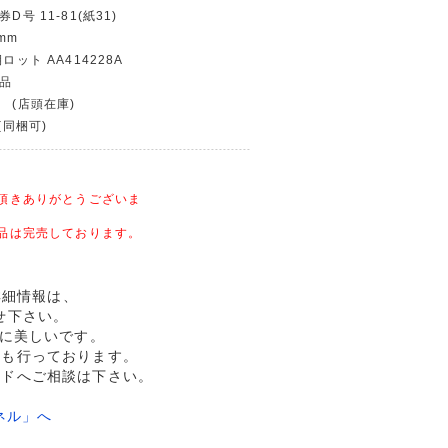
D号 11-81(紙31)
mm
ロット AA414228A
美品
 (店頭在庫)
(同梱可)
頂きありがとうございま
品は完売しております。
品詳細情報は、
せ下さい。
璧に美しいです。
売も行っております。
ルドへご相談は下さい。
ネル」へ