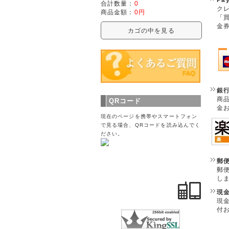
合計数量：
0
クレ
商品金額：
0円
「
金
カゴの中を見る
銀
商
QRコード
金
現在のページを携帯やスマートフォン
で見る場合、QRコードを読み込んでく
ださい。
郵
郵
し
現
現
付