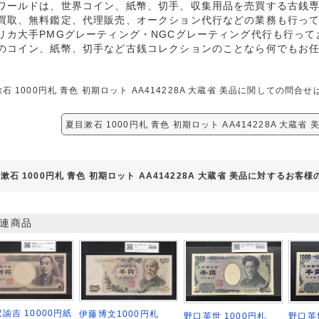
ワールドは、世界コイン、紙幣、切手、収集用品を売買する古銭
買取、無料鑑定、代理販売、オークション代行などの業務も行っ
リカ大手PMGグレーティング・NGCグレーティング代行も行って
のコイン、紙幣、切手など古銭コレクションのことなら何でもお
石 1000円札 青色 初期ロット AA414228A 大蔵省 美品に関しての問
夏目漱石 1000円札 青色 初期ロット AA414228A 大蔵省
漱石 1000円札 青色 初期ロット AA414228A 大蔵省 美品に対するお客様
連商品
諭吉 10000円紙
伊藤博文1000円札
野口英世
野口英世 1000円札