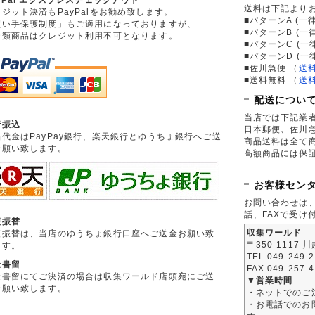
送料は下記より
ジット決済もPayPalをお勧め致します。
■パターンA (一律
買い手保護制度」もご適用になっておりますが、
■パターンB (一
券類商品はクレジット利用不可となります。
■パターンC (一
■パターンD (一
■佐川急便
（
送
■送料無料
（
送
配送につい
当店では下記業
行振込
日本郵便、佐川
品代金はPayPay銀行、楽天銀行とゆうちょ銀行へご送
商品送料は全て
お願い致します。
高額商品には保
お客様セン
お問い合わせは
話、FAXで受け
便振替
収集ワールド
便振替は、当店のゆうちょ銀行口座へご送金お願い致
〒350-1117 
ます。
TEL 049-249-
金書留
FAX 049-257-
金書留にてご決済の場合は収集ワールド店頭宛にご送
▼営業時間
お願い致します。
・ネットでのご
・お電話でのお問