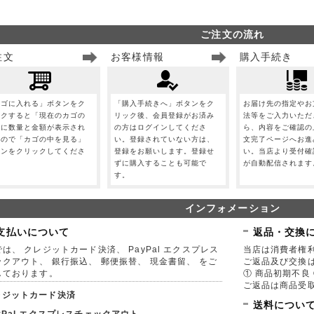
ご注文の流れ
注文
お客様情報
購入手続き
カゴに入れる」ボタンをク
「購入手続きへ」ボタンをク
お届け先の指定やお
ックすると「現在のカゴの
リック後、会員登録がお済み
法等をご入力いただ
」に数量と金額が表示され
の方はログインしてくださ
ら、内容をご確認の
すので「カゴの中を見る」
い。登録されていない方は、
文完了ページへお進
タンをクリックしてくださ
登録をお願いします。登録せ
い。当店より受付確
。
ずに購入することも可能で
が自動配信されます
す。
インフォメーション
支払いについて
返品・交換
は、 クレジットカード決済、 PayPal エクスプレス
当店は消費者権
ックアウト、 銀行振込、 郵便振替、 現金書留、 をご
ご返品及び交換
しております。
① 商品初期不良 
ご返品は商品受取
レジットカード決済
送料につい
yPal エクスプレスチェックアウト