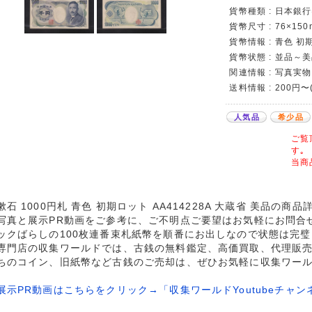
貨幣種類 : 日本銀行券
貨幣尺寸 : 76×150
貨幣情報 : 青色 初期
貨幣状態 : 並品～
関連情報 : 写真実物
送料情報 : 200円〜
人気品
希少品
ご覧
す｡
当商
漱石 1000円札 青色 初期ロット AA414228A 大蔵省 美品の商
写真と展示PR動画をご参考に、ご不明点ご要望はお気軽にお問合
ックばらしの100枚連番束札紙幣を順番にお出しなので状態は完
専門店の収集ワールドでは、古銭の無料鑑定、高価買取、代理販
ちのコイン、旧紙幣など古銭のご売却は、ぜひお気軽に収集ワー
展示PR動画はこちらをクリック→「収集ワールドYoutubeチャン