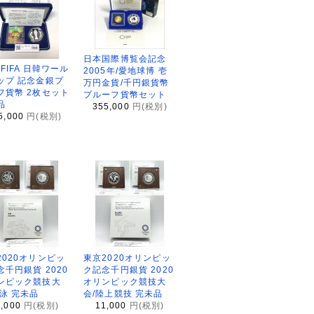
日本国際博覧会記念
2FIFA 日韓ワール
2005年/愛地球博 壱
ップ 記念金銀プ
万円金貨/千円銀貨幣
フ貨幣 2枚セット
プルーフ貨幣セット
品
355,000
円(税別)
5,000
円(税別)
2020オリンピッ
東京2020オリンピッ
念千円銀貨 2020
ク記念千円銀貨 2020
ンピック競技大
オリンピック競技大
水泳 完未品
会/陸上競技 完未品
1,000
円(税別)
11,000
円(税別)