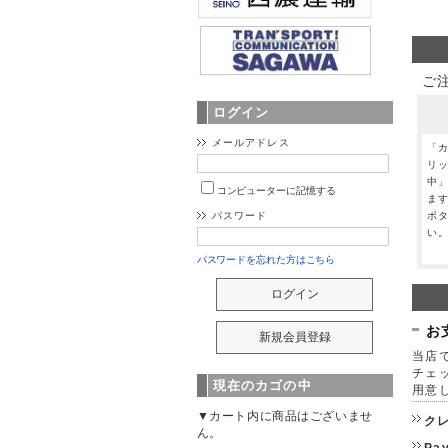
ご
ログイン
メールアドレス
「
リ
中
コンピューターに記憶する
ま
ボ
パスワード
い
パスワードを忘れた方はこちら
お
当店で
チェ
現在のカゴの中
用意
▼カート内に商品はございませ
ク
ん。
Pa