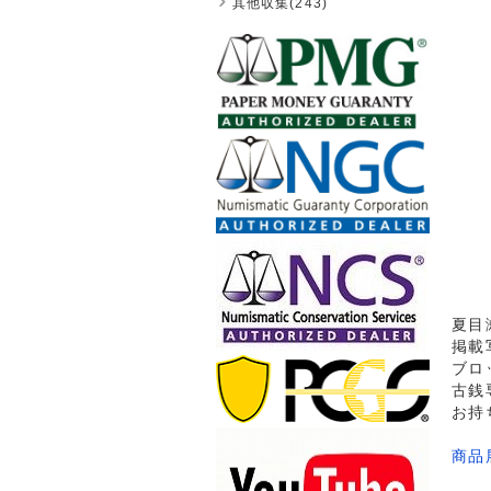
其他収集(243)
夏目
掲載
ブロ
古銭
お持
商品