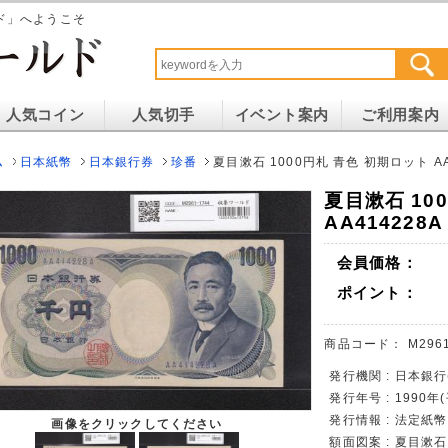
ド」へようこそ
人気コイン
人気切手
イベント案内
ご利用案内
ム
日本紙幣
日本銀行券
珍番
夏目漱石 1000円札 青色 初期ロット AA
夏目漱石 10
AA414228
会員価格：
ポイント：
商品コード：
M296
発行機関 : 日本銀
発行年号 : 1990年
発行情報 : 法定紙
画像をクリックしてください
額面図案 : 夏目漱石