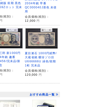
立銘版 前期 黒色
2004年銘 早番
359Zロット 完未
QC000040J茶色 未使
用
格(税別)：
会員価格(税別)：
円
12,000
円
三郎 新1000円
夏目漱石 1000円紙幣/
24年銘 趣番
大蔵省銘 蝶珍ゾロ目
6456/完未品/新
U666666U 緑色/前期
念
1桁 完未品
格(税別)：
会員価格(税別)：
円
120,000
円
おすすめ商品一覧