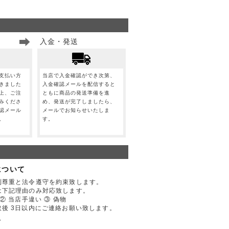
入金・発送
支払い方
当店で入金確認ができ次第、
きました
入金確認メールを配信すると
上、ご注
ともに商品の発送準備を進
みくださ
め、発送が完了しましたら、
認メール
メールでお知らせいたしま
。
す。
について
利尊重と法令遵守を約束致します。
は下記理由のみ対応致します。
② 当店手違い ③ 偽物
後 3日以内にご連絡お願い致します。
て