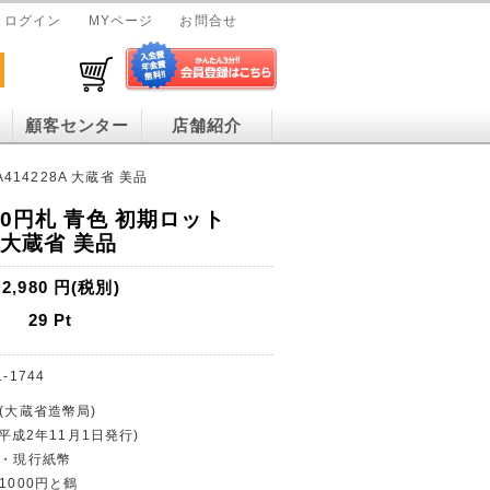
ログイン
MYページ
お問合せ
顧客センター
店舗紹介
414228A 大蔵省 美品
00円札 青色 初期ロット
A 大蔵省 美品
2,980
円(税別)
29
Pt
1-1744
行(大蔵省造幣局)
(平成2年11月1日発行)
幣・現行紙幣
1000円と鶴