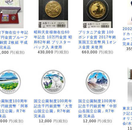
200
昭和天皇様御在位60
ブリタニア金貨 100
陛下御在位十年記
ドカ
年記念 10万円金貨 昭
ポンド金貨 2017年銘
万円金貨プルーフ
ルー
和62年銘 ブリスター
英国王立造幣局 1オン
銅貨 2枚組 平成
完未
パック入 未使用
ス金貨 未使用
 完未品
35
430,000
円(税別)
660,000
円(税別)
8,000
円(税別)
園制度100周年
国立公園制度100周年
国立公園制度100周年
千円銀貨幣「阿寒
記念千円銀貨幣「大雪
記念千円銀貨幣「中部
東京
国立公園」R7年
山国立公園」R7年銘
山岳国立公園」R7年
ク記
未品
完未品
銘 完未品
オリ
,000
円(税別)
12,000
円(税別)
12,000
円(税別)
会/
1