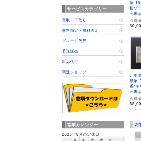
幣 1
桁ゾロ
サービスカテゴリー
完未
買取・下取り
会員価
50,0
無料鑑定・無料査定
グレード代行
委託販売
出品代行
関連ショップ
北里柴
紙幣 
番/キ
完未
会員価
68,0
お
営業カレンダー
2026年8月の定休日
日
月
火
水
木
金
土