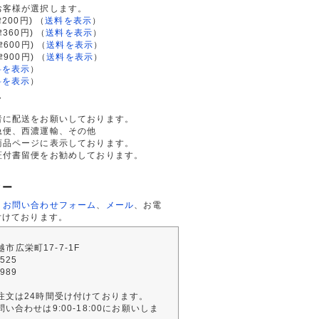
お客様が選択します。
200円)
（
送料を表示
）
律360円)
（
送料を表示
）
律600円)
（
送料を表示
）
律900円)
（
送料を表示
）
料を表示
）
料を表示
）
て
者に配送をお願いしております。
急便、西濃運輸、その他
商品ページに表示しております。
証付書留便をお勧めしております。
ター
、
お問い合わせフォーム
、
メール
、お電
付けております。
川越市広栄町17-7-1F
2525
4989
注文は24時間受け付けております。
い合わせは9:00-18:00にお願いしま