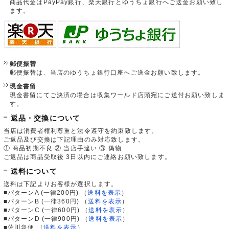
商品代金はPayPay銀行、楽天銀行とゆうちょ銀行へご送金お願い致し
ます。
郵便振替
郵便振替は、当店のゆうちょ銀行口座へご送金お願い致します。
現金書留
現金書留にてご決済の場合は収集ワールド店頭宛にご送付お願い致しま
す。
返品・交換について
当店は消費者権利尊重と法令遵守を約束致します。
ご返品及び交換は下記理由のみ対応致します。
① 商品初期不良 ② 当店手違い ③ 偽物
ご返品は商品受取後 3日以内にご連絡お願い致します。
送料について
送料は下記よりお客様が選択します。
■パターンA (一律200円)
（
送料を表示
）
■パターンB (一律360円)
（
送料を表示
）
■パターンC (一律600円)
（
送料を表示
）
■パターンD (一律900円)
（
送料を表示
）
■佐川急便
（
送料を表示
）