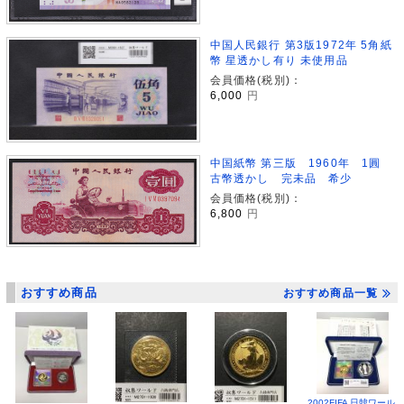
中国人民銀行 第3版1972年 5角紙
幣 星透かし有り 未使用品
会員価格(税別)：
6,000
円
中国紙幣 第三版 1960年 1圓
古幣透かし 完未品 希少
会員価格(税別)：
6,800
円
おすすめ商品
おすすめ商品一覧
2002FIFA 日韓ワール