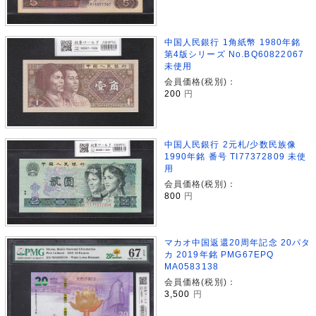
中国人民銀行 1角紙幣 1980年銘
第4版シリーズ No.BQ60822067
未使用
会員価格(税別)：
200
円
中国人民銀行 2元札/少数民族像
1990年銘 番号 TI77372809 未使
用
会員価格(税別)：
800
円
マカオ中国返還20周年記念 20パタ
カ 2019年銘 PMG67EPQ
MA0583138
会員価格(税別)：
3,500
円