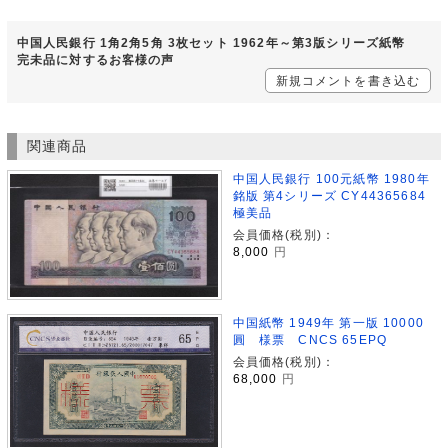
中国人民銀行 1角2角5角 3枚セット 1962年～第3版シリーズ紙幣
完未品に対するお客様の声
新規コメントを書き込む
関連商品
中国人民銀行 100元紙幣 1980年
銘版 第4シリーズ CY44365684
極美品
会員価格(税別)：
8,000
円
中国紙幣 1949年 第一版 10000
圓 様票 CNCS 65EPQ
会員価格(税別)：
68,000
円