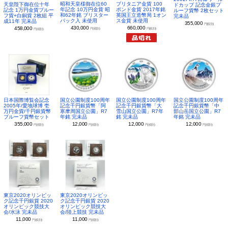
昭和天皇様御在位60
ブリタニア金貨 100
天皇陛下御在位十年
ドカップ 記念金銀プ
年記念 10万円金貨 昭
ポンド金貨 2017年銘
記念 1万円金貨プルー
ルーフ貨幣 2枚セット
和62年銘 ブリスター
英国王立造幣局 1オン
フ貨+白銅貨 2枚組 平
完未品
パック入 未使用
ス金貨 未使用
成11年 完未品
355,000
円(税別)
430,000
660,000
458,000
円(税別)
円(税別)
円(税別)
日本国際博覧会記念
国立公園制度100周年
国立公園制度100周年
国立公園制度100周年
2005年/愛地球博 壱
記念千円銀貨幣「阿
記念千円銀貨幣「大
記念千円銀貨幣「中
万円金貨/千円銀貨幣
寒摩周国立公園」R7
雪山国立公園」R7年
部山岳国立公園」R7
プルーフ貨幣セット
年銘 完未品
銘 完未品
年銘 完未品
355,000
12,000
12,000
12,000
円(税別)
円(税別)
円(税別)
円(税別)
東京2020オリンピッ
東京2020オリンピッ
ク記念千円銀貨 2020
ク記念千円銀貨 2020
オリンピック競技大
オリンピック競技大
会/水泳 完未品
会/陸上競技 完未品
11,000
11,000
円(税別)
円(税別)