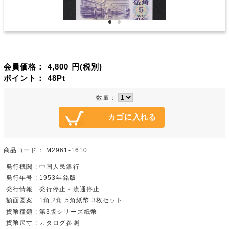
会員価格：
4,800
円(税別)
ポイント：
48
Pt
数量：
商品コード：
M2961-1610
発行機関 : 中国人民銀行
発行年号 : 1953年銘版
発行情報 : 発行停止・流通停止
額面図案 : 1角,2角,5角紙幣 3枚セット
貨幣種類 : 第3版シリーズ紙幣
貨幣尺寸 : カタログ参照