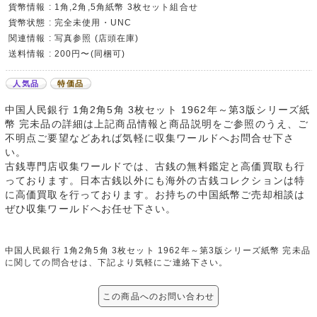
貨幣情報 : 1角,2角,5角紙幣 3枚セット組合せ
貨幣状態 : 完全未使用・UNC
関連情報 : 写真参照 (店頭在庫)
送料情報 : 200円〜(同梱可)
人気品
特価品
中国人民銀行 1角2角5角 3枚セット 1962年～第3版シリーズ紙
幣 完未品の詳細は上記商品情報と商品説明をご参照のうえ、ご
不明点ご要望などあれば気軽に収集ワールドへお問合せ下さ
い。
古銭専門店収集ワールドでは、古銭の無料鑑定と高価買取も行
っております。日本古銭以外にも海外の古銭コレクションは特
に高価買取を行っております。お持ちの中国紙幣ご売却相談は
ぜひ収集ワールドへお任せ下さい。
中国人民銀行 1角2角5角 3枚セット 1962年～第3版シリーズ紙幣 完未品
に関しての問合せは、下記より気軽にご連絡下さい。
この商品へのお問い合わせ