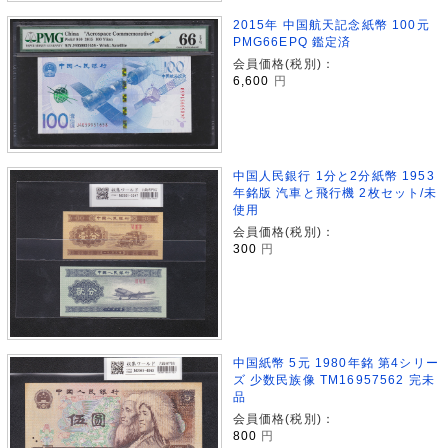
2015年 中国航天記念紙幣 100元
PMG66EPQ 鑑定済
会員価格(税別)：
6,600
円
中国人民銀行 1分と2分紙幣 1953
年銘版 汽車と飛行機 2枚セット/未
使用
会員価格(税別)：
300
円
中国紙幣 5元 1980年銘 第4シリー
ズ 少数民族像 TM16957562 完未
品
会員価格(税別)：
800
円