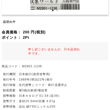
品切れ中
会員価格：
200
円(税別)
ポイント：
2
Pt
申し訳ございませんが、只今品切れ
中です。
商品コード：
M2801-1236
発行機関 : 日本銀行(政府造幣局)
発行年号 : 1889年(明治22年)発行
発行情報 : 近代貨幣シリーズ・発行流通停止
額面図案 : 菊5銭白銅貨/菊紋章
貨幣種類 : 日本カタログ 01-36 (近36)
貨幣尺寸 : 直径20.6mm/目量 4.67g
貨幣情報 : 品位 銅750/ニッケル250