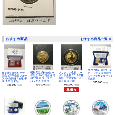
おすすめ商品
おすすめ商品一覧
2002FIFA 日韓ワール
昭和天皇様御在位60
ブリタニア金貨 100
天皇陛下御在位十年
ドカップ 記念金銀プ
年記念 10万円金貨 昭
ポンド金貨 2017年銘
記念 1万円金貨プルー
ルーフ貨幣 2枚セット
和62年銘 ブリスター
英国王立造幣局 1オン
フ貨+白銅貨 2枚組 平
完未品
パック入 未使用
ス金貨 未使用
成11年 完未品
355,000
円(税別)
430,000
660,000
458,000
円(税別)
円(税別)
円(税別)