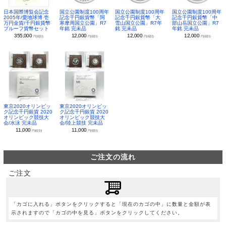
日本国際博覧会記念
国立公園制度100周年
国立公園制度100周年
国立公園制度100周年
2005年/愛地球博 壱
記念千円銀貨幣「阿
記念千円銀貨幣「大
記念千円銀貨幣「中
万円金貨/千円銀貨幣
寒摩周国立公園」R7
雪山国立公園」R7年
部山岳国立公園」R7
プルーフ貨幣セット
年銘 完未品
銘 完未品
年銘 完未品
355,000
12,000
12,000
12,000
円(税別)
円(税別)
円(税別)
円(税別)
東京2020オリンピッ
東京2020オリンピッ
ク記念千円銀貨 2020
ク記念千円銀貨 2020
オリンピック競技大
オリンピック競技大
会/水泳 完未品
会/陸上競技 完未品
11,000
11,000
円(税別)
円(税別)
ご注文の流れ
ご注文
「カゴに入れる」ボタンをクリックすると「現在のカゴの中」に数量と金額が表
示されますので「カゴの中を見る」ボタンをクリックしてください。