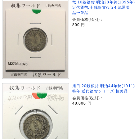
竜 10銭銀貨 明治28年銘(1895年)
近代貨幣/十銭銀貨/近24 流通美
品〜並品
会員価格(税別)：
800
円
旭日 20銭銀貨 明治44年銘(1911)
特年 近代銀貨シリーズ 極美品
会員価格(税別)：
48,000
円