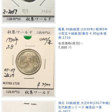
鳳凰 50銭銀貨 (1930年) 昭和5年
小型五十銭銀貨/量目 4.95g/未使
用-1719
会員価格(税別)：
7,000
円
旭日 10銭銀貨 大正6年(1917年銘)
近代銀貨シリーズ 極美品〜美
品-3972