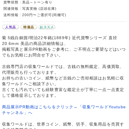
貨幣状態 : 美品～トーン有り
関連情報 : 写真実物 (店頭在庫)
送料情報 : 200円〜ご選択可(同梱可)
人気品
特価品
おススメ
菊 5銭白銅貨/明治22年銘(1889年) 近代貨幣シリーズ 直径
20.6mm 美品の商品詳細情報は、
掲載写真と展示PR動画をご参考に、ご不明点ご要望などはいつ
でもお気軽にお問合せ下さい。
古銭専門店の収集ワールドでは、古銭の無料鑑定、高価買取、
代理販売も行っております。
お持ちの古いコイン、紙幣など古銭のご売却相談はお気軽に収
集ワールドへご相談下さい。
古くても汚れていても経験豊富な鑑定士が丁寧に一点一点査定
して価格提示しております。
商品展示PR動画はこちらをクリック→「収集ワールドYoutube
チャンネル」へ
収集ワールドは、世界コイン、紙幣、切手、収集用品を売買す