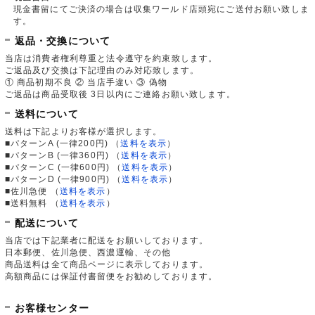
現金書留にてご決済の場合は収集ワールド店頭宛にご送付お願い致しま
す。
返品・交換について
当店は消費者権利尊重と法令遵守を約束致します。
ご返品及び交換は下記理由のみ対応致します。
① 商品初期不良 ② 当店手違い ③ 偽物
ご返品は商品受取後 3日以内にご連絡お願い致します。
送料について
送料は下記よりお客様が選択します。
■パターンA (一律200円)
（
送料を表示
）
■パターンB (一律360円)
（
送料を表示
）
■パターンC (一律600円)
（
送料を表示
）
■パターンD (一律900円)
（
送料を表示
）
■佐川急便
（
送料を表示
）
■送料無料
（
送料を表示
）
配送について
当店では下記業者に配送をお願いしております。
日本郵便、佐川急便、西濃運輸、その他
商品送料は全て商品ページに表示しております。
高額商品には保証付書留便をお勧めしております。
お客様センター