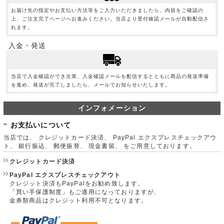
お届け先の指定やお支払い方法等をご入力いただきましたら、内容をご確認の
上、ご注文完了ページへお進みください。当店より受付確認メールが自動配信さ
れます。
入金・発送
当店で入金確認ができ次第、入金確認メールを配信するとともに商品の発送準備
を進め、発送が完了しましたら、メールでお知らせいたします。
インフォメーション
お支払いについて
当店では、 クレジットカード決済、 PayPal エクスプレスチェックアウ
ト、 銀行振込、 郵便振替、 現金書留、 をご用意しております。
クレジットカード決済
PayPal エクスプレスチェックアウト
クレジット決済もPayPalをお勧め致します。
「買い手保護制度」もご適用になっておりますが、
金券類商品はクレジット利用不可となります。