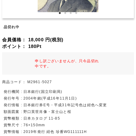
品切れ中
会員価格：
18,000
円(税別)
ポイント：
180
Pt
申し訳ございませんが、只今品切れ
中です。
商品コード：
M2961-5027
発行機関 : 日本銀行(国立印刷局)
発行年号 : 2004年銘(平成16年11月1日)
発行情報 : 日本銀行券E号・平成31年記号色は紺色へ変更
額面図案 : 野口英世肖像・富士山と桜
貨幣種類 : 日本カタログ 11-85
貨幣尺寸 : 76×150mm
貨幣情報 : 2019年発行 紺色 珍番WG111111H