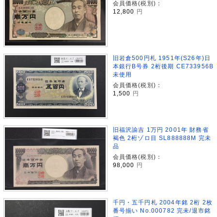
会員価格(税別)：
12,800
円
旧岩倉500円札 1951年(S26年)日
本銀行B号券 2桁後期 CE733956B
未使用
会員価格(税別)：
1,500
円
旧福沢諭吉 1万円 2001年 財務省
褐色 2桁ゾロ目 SL888888M 完未
品
会員価格(税別)：
98,000
円
千円・五千円札 2004年銘 2桁 2枚
番号揃い No.000782 完未/退市銘