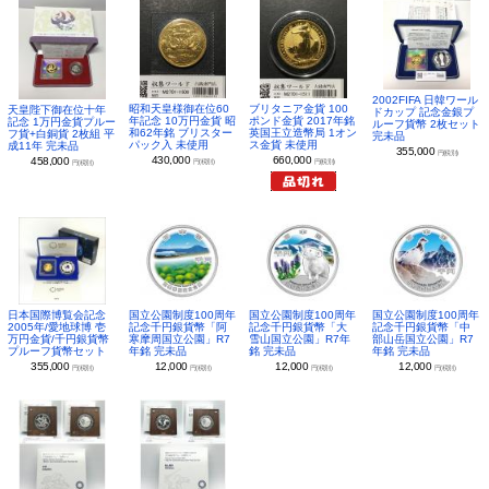
2002FIFA 日韓ワール
昭和天皇様御在位60
ブリタニア金貨 100
天皇陛下御在位十年
ドカップ 記念金銀プ
年記念 10万円金貨 昭
ポンド金貨 2017年銘
記念 1万円金貨プルー
ルーフ貨幣 2枚セット
和62年銘 ブリスター
英国王立造幣局 1オン
フ貨+白銅貨 2枚組 平
完未品
パック入 未使用
ス金貨 未使用
成11年 完未品
355,000
円(税別)
430,000
660,000
458,000
円(税別)
円(税別)
円(税別)
日本国際博覧会記念
国立公園制度100周年
国立公園制度100周年
国立公園制度100周年
2005年/愛地球博 壱
記念千円銀貨幣「阿
記念千円銀貨幣「大
記念千円銀貨幣「中
万円金貨/千円銀貨幣
寒摩周国立公園」R7
雪山国立公園」R7年
部山岳国立公園」R7
プルーフ貨幣セット
年銘 完未品
銘 完未品
年銘 完未品
355,000
12,000
12,000
12,000
円(税別)
円(税別)
円(税別)
円(税別)