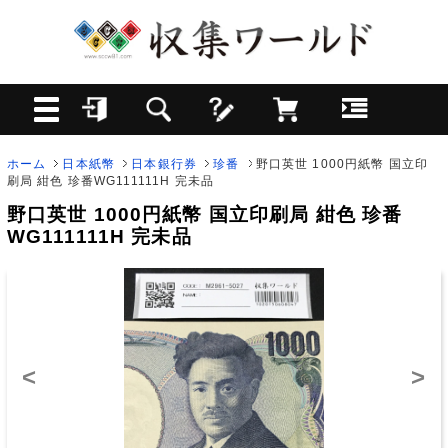
ホーム
日本紙幣
日本銀行券
珍番
野口英世 1000円紙幣 国立印
刷局 紺色 珍番WG111111H 完未品
野口英世 1000円紙幣 国立印刷局 紺色 珍番
WG111111H 完未品
<
>