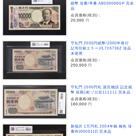
紙幣 珍番/早番 AB000006GP 完未
品
会員価格(税別)：
20,000
円
守礼門 2000円紙幣/2000年発行
記号印刷エラーJ/L726736Z 珍品
未使用
会員価格(税別)：
250,000
円
守礼門 2000円札 源氏物語 記念紙
幣 前期1桁ゾロ目111111 完未品
会員価格(税別)：
160,000
円
新福沢 1万円札 2004年銘 褐色 珍
番WJ000011D 完未品