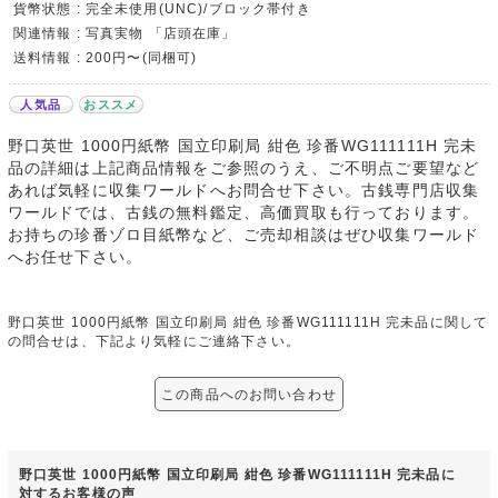
貨幣状態 : 完全未使用(UNC)/ブロック帯付き
関連情報 : 写真実物 「店頭在庫」
送料情報 : 200円〜(同梱可)
人気品
おススメ
野口英世 1000円紙幣 国立印刷局 紺色 珍番WG111111H 完未
品の詳細は上記商品情報をご参照のうえ、ご不明点ご要望など
あれば気軽に収集ワールドへお問合せ下さい。古銭専門店収集
ワールドでは、古銭の無料鑑定、高価買取も行っております。
お持ちの珍番ゾロ目紙幣など、ご売却相談はぜひ収集ワールド
へお任せ下さい。
野口英世 1000円紙幣 国立印刷局 紺色 珍番WG111111H 完未品に関して
の問合せは、下記より気軽にご連絡下さい。
この商品へのお問い合わせ
野口英世 1000円紙幣 国立印刷局 紺色 珍番WG111111H 完未品に
対するお客様の声