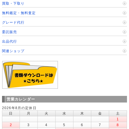
買取・下取り
無料鑑定・無料査定
グレード代行
委託販売
出品代行
関連ショップ
営業カレンダー
2026年8月の定休日
日
月
火
水
木
金
土
1
2
3
4
5
6
7
8