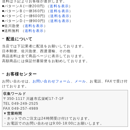
送料は下記よりお客様が選択します。
■パターンA (一律200円)
（
送料を表示
）
■パターンB (一律360円)
（
送料を表示
）
■パターンC (一律600円)
（
送料を表示
）
■パターンD (一律900円)
（
送料を表示
）
■佐川急便
（
送料を表示
）
■送料無料
（
送料を表示
）
配送について
当店では下記業者に配送をお願いしております。
日本郵便、佐川急便、西濃運輸、その他
商品送料は全て商品ページに表示しております。
高額商品には保証付書留便をお勧めしております。
お客様センター
お問い合わせは、
お問い合わせフォーム
、
メール
、お電話、FAXで受け付
けております。
収集ワールド
〒350-1117 川越市広栄町17-7-1F
TEL 049-249-2525
FAX 049-257-4989
▼営業時間
・ネットでのご注文は24時間受け付けております。
・お電話でのお問い合わせは9:00-18:00にお願いします。