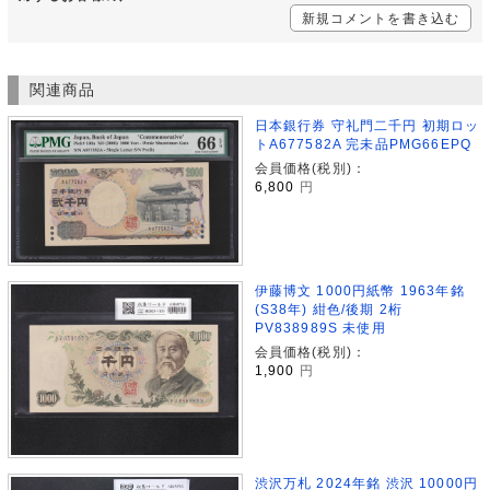
新規コメントを書き込む
関連商品
日本銀行券 守礼門二千円 初期ロッ
トA677582A 完未品PMG66EPQ
会員価格(税別)：
6,800
円
伊藤博文 1000円紙幣 1963年銘
(S38年) 紺色/後期 2桁
PV838989S 未使用
会員価格(税別)：
1,900
円
渋沢万札 2024年銘 渋沢 10000円