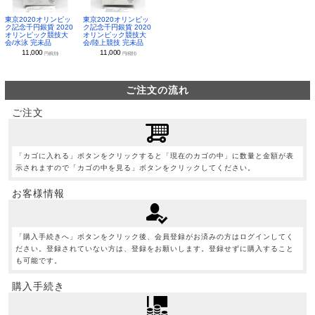
東京2020オリンピッ
東京2020オリンピッ
ク記念千円銀貨 2020
ク記念千円銀貨 2020
オリンピック競技大
オリンピック競技大
会/水泳 完未品
会/陸上競技 完未品
11,000
11,000
円(税別)
円(税別)
ご注文の流れ
ご注文
「カゴに入れる」ボタンをクリックすると「現在のカゴの中」に数量と金額が表
示されますので「カゴの中を見る」ボタンをクリックしてください。
お客様情報
「購入手続きへ」ボタンをクリック後、会員登録がお済みの方はログインしてく
ださい。登録されていない方は、登録をお願いします。登録せずに購入すること
も可能です。
購入手続き