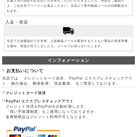
お届け先の指定やお支払い方法等をご入力いただきましたら、内容をご確認の
上、ご注文完了ページへお進みください。当店より受付確認メールが自動配信さ
れます。
入金・発送
当店で入金確認ができ次第、入金確認メールを配信するとともに商品の発送準備
を進め、発送が完了しましたら、メールでお知らせいたします。
インフォメーション
お支払いについて
当店では、 クレジットカード決済、 PayPal エクスプレスチェックアウ
ト、 銀行振込、 郵便振替、 現金書留、 をご用意しております。
クレジットカード決済
PayPal エクスプレスチェックアウト
クレジット決済もPayPalをお勧め致します。
「買い手保護制度」もご適用になっておりますが、
金券類商品はクレジット利用不可となります。