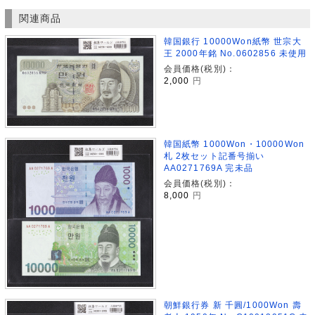
関連商品
韓国銀行 10000Won紙幣 世宗大
王 2000年銘 No.0602856 未使用
会員価格(税別)：
2,000
円
韓国紙幣 1000Won・10000Won
札 2枚セット記番号揃い
AA0271769A 完未品
会員価格(税別)：
8,000
円
朝鮮銀行券 新 千圓/1000Won 壽