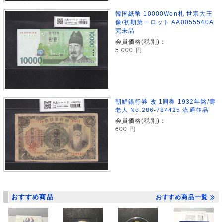
韓国紙幣 10000Won札 世宗大王
像/初期第一ロット AA0055540A
完未品
会員価格(税別)：
5,000
円
朝鮮銀行券 改 1圓券 1932年銘/壽
老人 No.286-784425 流通並品
会員価格(税別)：
600
円
おすすめ商品
おすすめ商品一覧