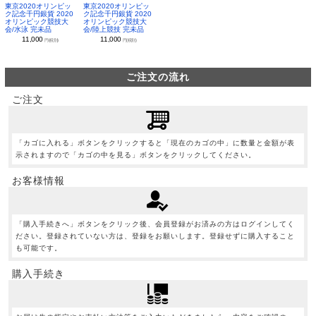
東京2020オリンピッ
東京2020オリンピッ
ク記念千円銀貨 2020
ク記念千円銀貨 2020
オリンピック競技大
オリンピック競技大
会/水泳 完未品
会/陸上競技 完未品
11,000
11,000
円(税別)
円(税別)
ご注文の流れ
ご注文
「カゴに入れる」ボタンをクリックすると「現在のカゴの中」に数量と金額が表
示されますので「カゴの中を見る」ボタンをクリックしてください。
お客様情報
「購入手続きへ」ボタンをクリック後、会員登録がお済みの方はログインしてく
ださい。登録されていない方は、登録をお願いします。登録せずに購入すること
も可能です。
購入手続き