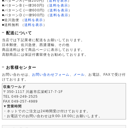
■パターンA (一律200円)
（
送料を表示
）
■パターンB (一律360円)
（
送料を表示
）
■パターンC (一律600円)
（
送料を表示
）
■パターンD (一律900円)
（
送料を表示
）
■佐川急便
（
送料を表示
）
■送料無料
（
送料を表示
）
配送について
当店では下記業者に配送をお願いしております。
日本郵便、佐川急便、西濃運輸、その他
商品送料は全て商品ページに表示しております。
高額商品には保証付書留便をお勧めしております。
お客様センター
お問い合わせは、
お問い合わせフォーム
、
メール
、お電話、FAXで受け付
けております。
収集ワールド
〒350-1117 川越市広栄町17-7-1F
TEL 049-249-2525
FAX 049-257-4989
▼営業時間
・ネットでのご注文は24時間受け付けております。
・お電話でのお問い合わせは9:00-18:00にお願いします。