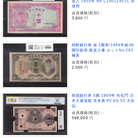
老人 1950年 No.C10012951C 未
使用
会員価格(税別)：
3,800
円
朝鮮銀行券 改 1圓券/1944年銘/内
閣印刷局 壽老人像 ロットNo.292
極美
会員価格(税別)：
2,500
円
韓国銀行券 5圓 1909年 光化門 日
本大蔵省製 見本券 PCGS-53 大珍
品
会員価格(税別)：
598,000
円