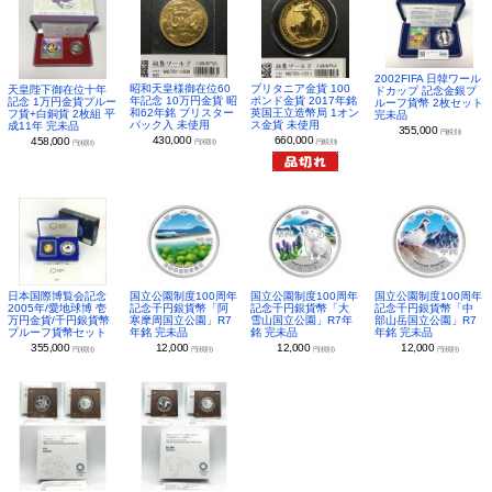
2002FIFA 日韓ワール
昭和天皇様御在位60
ブリタニア金貨 100
天皇陛下御在位十年
ドカップ 記念金銀プ
年記念 10万円金貨 昭
ポンド金貨 2017年銘
記念 1万円金貨プルー
ルーフ貨幣 2枚セット
和62年銘 ブリスター
英国王立造幣局 1オン
フ貨+白銅貨 2枚組 平
完未品
パック入 未使用
ス金貨 未使用
成11年 完未品
355,000
円(税別)
430,000
660,000
458,000
円(税別)
円(税別)
円(税別)
日本国際博覧会記念
国立公園制度100周年
国立公園制度100周年
国立公園制度100周年
2005年/愛地球博 壱
記念千円銀貨幣「阿
記念千円銀貨幣「大
記念千円銀貨幣「中
万円金貨/千円銀貨幣
寒摩周国立公園」R7
雪山国立公園」R7年
部山岳国立公園」R7
プルーフ貨幣セット
年銘 完未品
銘 完未品
年銘 完未品
355,000
12,000
12,000
12,000
円(税別)
円(税別)
円(税別)
円(税別)