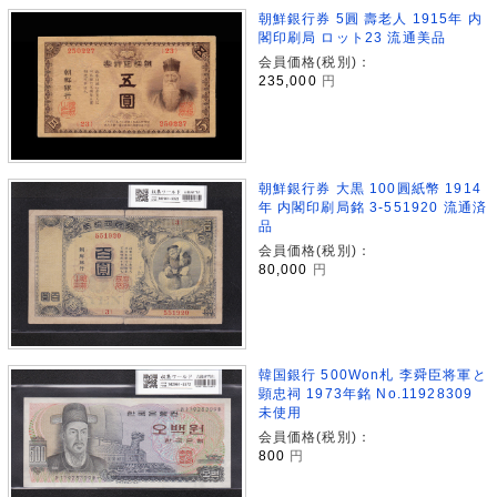
朝鮮銀行券 5圓 壽老人 1915年 内
閣印刷局 ロット23 流通美品
会員価格(税別)：
235,000
円
朝鮮銀行券 大黒 100圓紙幣 1914
年 内閣印刷局銘 3-551920 流通済
品
会員価格(税別)：
80,000
円
韓国銀行 500Won札 李舜臣将軍と
顕忠祠 1973年銘 No.11928309
未使用
会員価格(税別)：
800
円