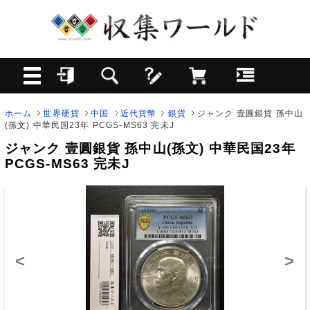
ホーム
世界硬貨
中国
近代貨幣
銀貨
ジャンク 壹圓銀貨 孫中山
(孫文) 中華民国23年 PCGS-MS63 完未J
ジャンク 壹圓銀貨 孫中山(孫文) 中華民国23年
PCGS-MS63 完未J
<
>