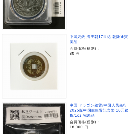
中国穴銭 清王朝17世紀 乾隆通寶
美品
会員価格(税別)：
80
円
中国 ドラゴン銀貨/中国人民銀行
2025版中国龍銀質記念幣 10元銀
貨/1oz 完未品
会員価格(税別)：
18,000
円