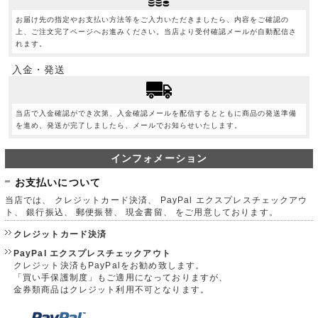
お届け先の指定やお支払い方法等をご入力いただきましたら、内容をご確認の
上、ご注文完了ページへお進みください。当店より受付確認メールが自動配信さ
れます。
入金・発送
当店で入金確認ができ次第、入金確認メールを配信するとともに商品の発送準備
を進め、発送が完了しましたら、メールでお知らせいたします。
インフォメーション
お支払いについて
当店では、 クレジットカード決済、 PayPal エクスプレスチェックアウ
ト、 銀行振込、 郵便振替、 現金書留、 をご用意しております。
クレジットカード決済
PayPal エクスプレスチェックアウト
クレジット決済もPayPalをお勧め致します。
「買い手保護制度」もご適用になっておりますが、
金券類商品はクレジット利用不可となります。