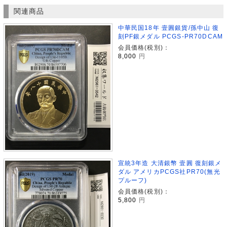
関連商品
中華民国18年 壹圓銀貨/孫中山 復
刻PF銀メダル PCGS-PR70DCAM
会員価格(税別)：
8,000
円
宣統3年造 大清銀幣 壹圓 復刻銀メ
ダル アメリカPCGS社PR70(無光
プルーフ)
会員価格(税別)：
5,800
円