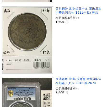
四川銅幣 當制銭五十文 軍政府造
中華民国元年(1911年銘) 美品
会員価格(税別)：
1,600
円
大清銀幣 壹圓/長髭龍 宣統3年造
復刻銀メダル PCGS社PR70
会員価格(税別)：
9,800
円