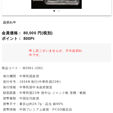
品切れ中
会員価格：
80,000
円(税別)
ポイント：
800
Pt
申し訳ございませんが、只今品切れ
中です。
商品コード：
M2961-1061
発行機関 : 中華民国政府
発行年号 : 1934年発行(中華民国23年)
発行情報 : 中華民国中央政府製造
額面図案 : 中華民国23年 孫中山 ジャンク船 壹圓・帆船
貨幣種類 : 中国近代銀貨
貨幣尺寸 : 量目は約26.7g・品位 銀90%
貨幣情報 : 中国プレミアム銀貨・PCGS鑑定品