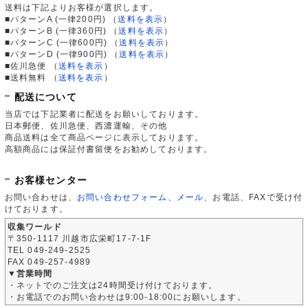
送料は下記よりお客様が選択します。
■パターンA (一律200円)
（
送料を表示
）
■パターンB (一律360円)
（
送料を表示
）
■パターンC (一律600円)
（
送料を表示
）
■パターンD (一律900円)
（
送料を表示
）
■佐川急便
（
送料を表示
）
■送料無料
（
送料を表示
）
配送について
当店では下記業者に配送をお願いしております。
日本郵便、佐川急便、西濃運輸、その他
商品送料は全て商品ページに表示しております。
高額商品には保証付書留便をお勧めしております。
お客様センター
お問い合わせは、
お問い合わせフォーム
、
メール
、お電話、FAXで受け付
けております。
収集ワールド
〒350-1117 川越市広栄町17-7-1F
TEL 049-249-2525
FAX 049-257-4989
▼営業時間
・ネットでのご注文は24時間受け付けております。
・お電話でのお問い合わせは9:00-18:00にお願いします。