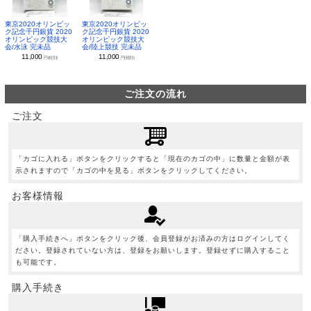
東京2020オリンピッ
東京2020オリンピッ
ク記念千円銀貨 2020
ク記念千円銀貨 2020
オリンピック競技大
オリンピック競技大
会/水泳 完未品
会/陸上競技 完未品
11,000
11,000
円(税別)
円(税別)
ご注文の流れ
ご注文
「カゴに入れる」ボタンをクリックすると「現在のカゴの中」に数量と金額が表
示されますので「カゴの中を見る」ボタンをクリックしてください。
お客様情報
「購入手続きへ」ボタンをクリック後、会員登録がお済みの方はログインしてく
ださい。登録されていない方は、登録をお願いします。登録せずに購入すること
も可能です。
購入手続き