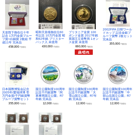
2002FIFA 日韓ワール
昭和天皇様御在位60
ブリタニア金貨 100
天皇陛下御在位十年
ドカップ 記念金銀プ
年記念 10万円金貨 昭
ポンド金貨 2017年銘
記念 1万円金貨プルー
ルーフ貨幣 2枚セット
和62年銘 ブリスター
英国王立造幣局 1オン
フ貨+白銅貨 2枚組 平
完未品
パック入 未使用
ス金貨 未使用
成11年 完未品
355,000
円(税別)
430,000
660,000
458,000
円(税別)
円(税別)
円(税別)
日本国際博覧会記念
国立公園制度100周年
国立公園制度100周年
国立公園制度100周年
2005年/愛地球博 壱
記念千円銀貨幣「阿
記念千円銀貨幣「大
記念千円銀貨幣「中
万円金貨/千円銀貨幣
寒摩周国立公園」R7
雪山国立公園」R7年
部山岳国立公園」R7
プルーフ貨幣セット
年銘 完未品
銘 完未品
年銘 完未品
355,000
12,000
12,000
12,000
円(税別)
円(税別)
円(税別)
円(税別)