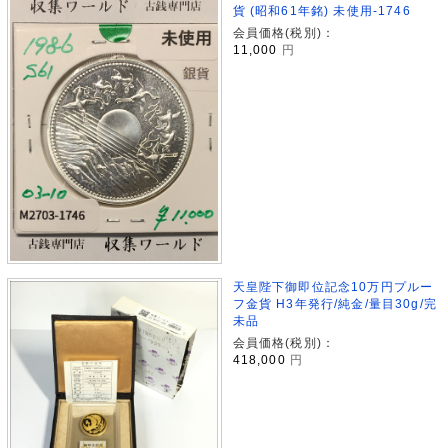
貨 (昭和61年銘) 未使用-1746
会員価格(税別)：
11,000
円
天皇陛下御即位記念10万円プルー
フ金貨 H3年発行/純金/量目30g/完
未品
会員価格(税別)：
418,000
円