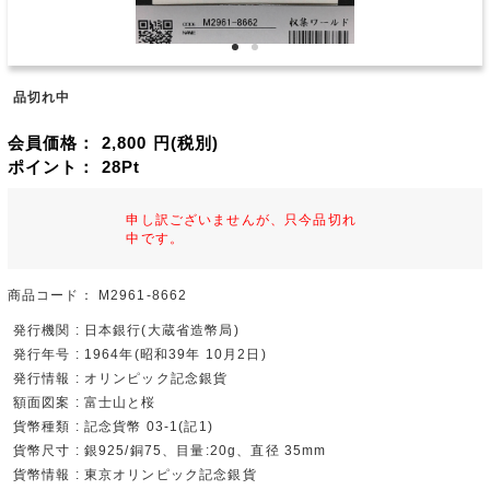
品切れ中
会員価格：
2,800
円(税別)
ポイント：
28
Pt
申し訳ございませんが、只今品切れ
中です。
商品コード：
M2961-8662
発行機関 : 日本銀行(大蔵省造幣局)
発行年号 : 1964年(昭和39年 10月2日)
発行情報 : オリンピック記念銀貨
額面図案 : 富士山と桜
貨幣種類 : 記念貨幣 03-1(記1)
貨幣尺寸 : 銀925/銅75、目量:20g、直径 35mm
貨幣情報 : 東京オリンピック記念銀貨