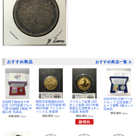
おすすめ商品
おすすめ商品一覧
2002FIFA 日韓ワール
昭和天皇様御在位60
ブリタニア金貨 100
天皇陛下御在位十年
ドカップ 記念金銀プ
年記念 10万円金貨 昭
ポンド金貨 2017年銘
記念 1万円金貨プルー
ルーフ貨幣 2枚セット
和62年銘 ブリスター
英国王立造幣局 1オン
フ貨+白銅貨 2枚組 平
完未品
パック入 未使用
ス金貨 未使用
成11年 完未品
355,000
円(税別)
430,000
660,000
458,000
円(税別)
円(税別)
円(税別)