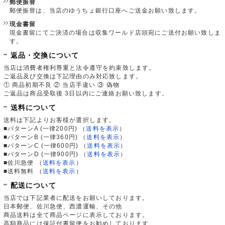
郵便振替
郵便振替は、当店のゆうちょ銀行口座へご送金お願い致します。
現金書留
現金書留にてご決済の場合は収集ワールド店頭宛にご送付お願い致しま
す。
返品・交換について
当店は消費者権利尊重と法令遵守を約束致します。
ご返品及び交換は下記理由のみ対応致します。
① 商品初期不良 ② 当店手違い ③ 偽物
ご返品は商品受取後 3日以内にご連絡お願い致します。
送料について
送料は下記よりお客様が選択します。
■パターンA (一律200円)
（
送料を表示
）
■パターンB (一律360円)
（
送料を表示
）
■パターンC (一律600円)
（
送料を表示
）
■パターンD (一律900円)
（
送料を表示
）
■佐川急便
（
送料を表示
）
■送料無料
（
送料を表示
）
配送について
当店では下記業者に配送をお願いしております。
日本郵便、佐川急便、西濃運輸、その他
商品送料は全て商品ページに表示しております。
高額商品には保証付書留便をお勧めしております。